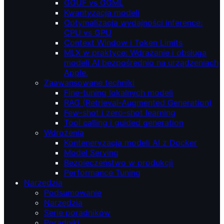
GGUF vs GGML
Kwantyzacja modeli
Optymalizacja wydajności inference:
CPU vs GPU
Context Window i Token Limits
MLX w praktyce: Wdrażanie i obsługa
modeli AI bezpośrednio na urządzeniach
Apple.
Zaawansowane techniki
Fine-tuning lokalnych modeli
RAG (Retrieval‑Augmented Generation)
Few-shot i zero-shot learning
Tool calling i guided generation
Wdrożenia
Konteneryzacja modeli AI z Docker
Model Serving
Bezpieczeństwo w produkcji
Performance Tuning
Narzędzia
Podsumowanie
Narzędzia
Serie poradników
Poradniki