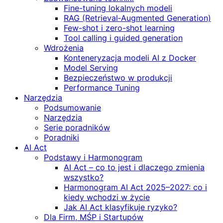
Fine-tuning lokalnych modeli
RAG (Retrieval‑Augmented Generation)
Few-shot i zero-shot learning
Tool calling i guided generation
Wdrożenia
Konteneryzacja modeli AI z Docker
Model Serving
Bezpieczeństwo w produkcji
Performance Tuning
Narzędzia
Podsumowanie
Narzędzia
Serie poradników
Poradniki
AI Act
Podstawy i Harmonogram
AI Act – co to jest i dlaczego zmienia
wszystko?
Harmonogram AI Act 2025–2027: co i
kiedy wchodzi w życie
Jak AI Act klasyfikuje ryzyko?
Dla Firm, MŚP i Startupów