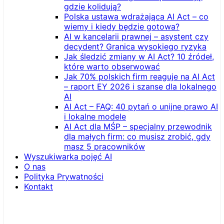
gdzie kolidują?
Polska ustawa wdrażająca AI Act – co
wiemy i kiedy będzie gotowa?
AI w kancelarii prawnej – asystent czy
decydent? Granica wysokiego ryzyka
Jak śledzić zmiany w AI Act? 10 źródeł,
które warto obserwować
Jak 70% polskich firm reaguje na AI Act
– raport EY 2026 i szanse dla lokalnego
AI
AI Act – FAQ: 40 pytań o unijne prawo AI
i lokalne modele
AI Act dla MŚP – specjalny przewodnik
dla małych firm: co musisz zrobić, gdy
masz 5 pracowników
Wyszukiwarka pojęć AI
O nas
Polityka Prywatności
Kontakt