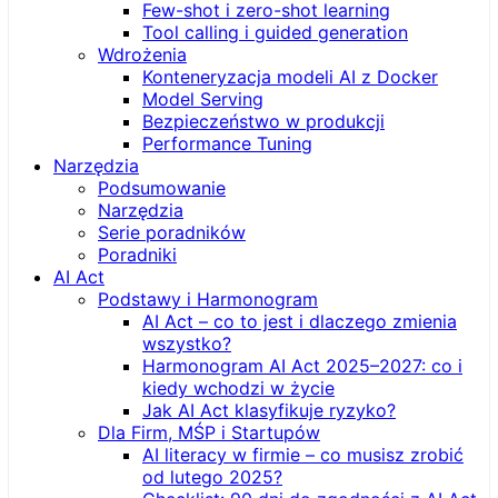
Few-shot i zero-shot learning
Tool calling i guided generation
Wdrożenia
Konteneryzacja modeli AI z Docker
Model Serving
Bezpieczeństwo w produkcji
Performance Tuning
Narzędzia
Podsumowanie
Narzędzia
Serie poradników
Poradniki
AI Act
Podstawy i Harmonogram
AI Act – co to jest i dlaczego zmienia
wszystko?
Harmonogram AI Act 2025–2027: co i
kiedy wchodzi w życie
Jak AI Act klasyfikuje ryzyko?
Dla Firm, MŚP i Startupów
AI literacy w firmie – co musisz zrobić
od lutego 2025?