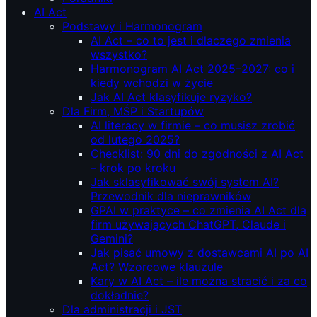
AI Act
Podstawy i Harmonogram
AI Act – co to jest i dlaczego zmienia
wszystko?
Harmonogram AI Act 2025–2027: co i
kiedy wchodzi w życie
Jak AI Act klasyfikuje ryzyko?
Dla Firm, MŚP i Startupów
AI literacy w firmie – co musisz zrobić
od lutego 2025?
Checklist: 90 dni do zgodności z AI Act
– krok po kroku
Jak sklasyfikować swój system AI?
Przewodnik dla nieprawników
GPAI w praktyce – co zmienia AI Act dla
firm używających ChatGPT, Claude i
Gemini?
Jak pisać umowy z dostawcami AI po AI
Act? Wzorcowe klauzule
Kary w AI Act – ile można stracić i za co
dokładnie?
Dla administracji i JST