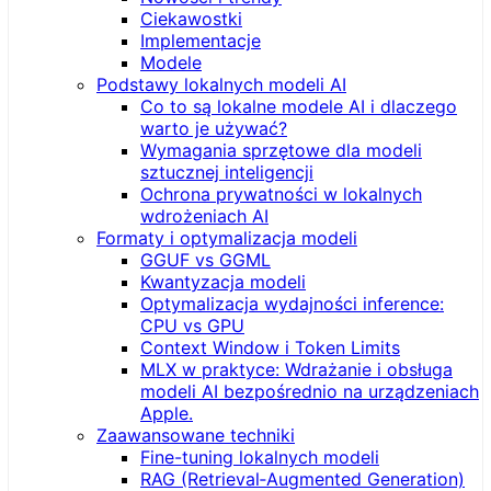
Ciekawostki
Implementacje
Modele
Podstawy lokalnych modeli AI
Co to są lokalne modele AI i dlaczego
warto je używać?
Wymagania sprzętowe dla modeli
sztucznej inteligencji
Ochrona prywatności w lokalnych
wdrożeniach AI
Formaty i optymalizacja modeli
GGUF vs GGML
Kwantyzacja modeli
Optymalizacja wydajności inference:
CPU vs GPU
Context Window i Token Limits
MLX w praktyce: Wdrażanie i obsługa
modeli AI bezpośrednio na urządzeniach
Apple.
Zaawansowane techniki
Fine-tuning lokalnych modeli
RAG (Retrieval‑Augmented Generation)