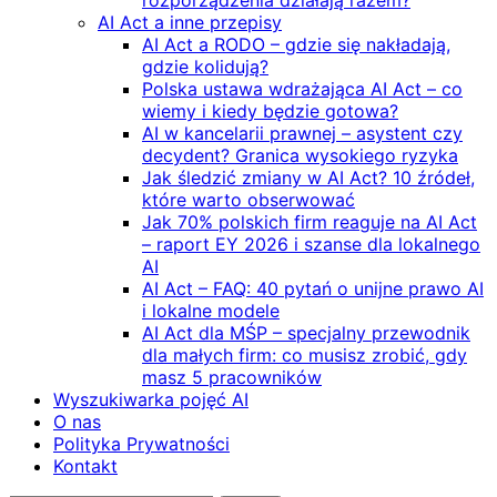
rozporządzenia działają razem?
AI Act a inne przepisy
AI Act a RODO – gdzie się nakładają,
gdzie kolidują?
Polska ustawa wdrażająca AI Act – co
wiemy i kiedy będzie gotowa?
AI w kancelarii prawnej – asystent czy
decydent? Granica wysokiego ryzyka
Jak śledzić zmiany w AI Act? 10 źródeł,
które warto obserwować
Jak 70% polskich firm reaguje na AI Act
– raport EY 2026 i szanse dla lokalnego
AI
AI Act – FAQ: 40 pytań o unijne prawo AI
i lokalne modele
AI Act dla MŚP – specjalny przewodnik
dla małych firm: co musisz zrobić, gdy
masz 5 pracowników
Wyszukiwarka pojęć AI
O nas
Polityka Prywatności
Kontakt