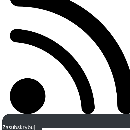
Zasubskrybuj