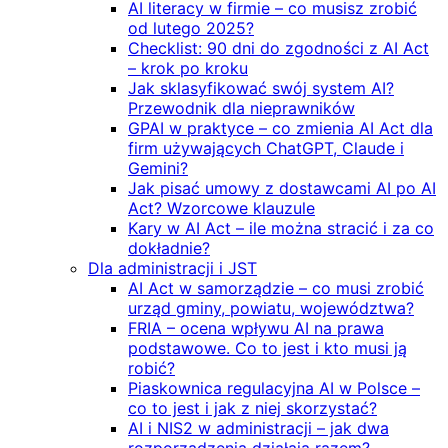
AI literacy w firmie – co musisz zrobić
od lutego 2025?
Checklist: 90 dni do zgodności z AI Act
– krok po kroku
Jak sklasyfikować swój system AI?
Przewodnik dla nieprawników
GPAI w praktyce – co zmienia AI Act dla
firm używających ChatGPT, Claude i
Gemini?
Jak pisać umowy z dostawcami AI po AI
Act? Wzorcowe klauzule
Kary w AI Act – ile można stracić i za co
dokładnie?
Dla administracji i JST
AI Act w samorządzie – co musi zrobić
urząd gminy, powiatu, województwa?
FRIA – ocena wpływu AI na prawa
podstawowe. Co to jest i kto musi ją
robić?
Piaskownica regulacyjna AI w Polsce –
co to jest i jak z niej skorzystać?
AI i NIS2 w administracji – jak dwa