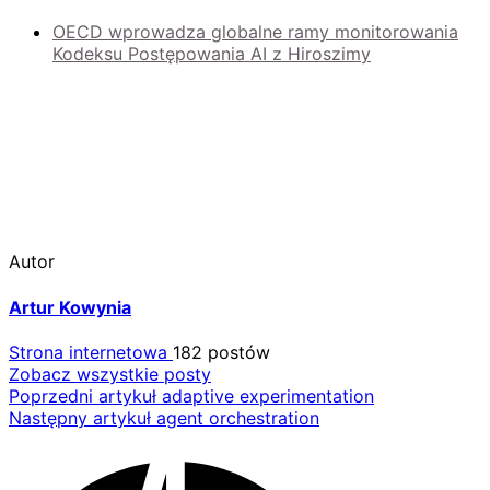
OECD wprowadza globalne ramy monitorowania
Kodeksu Postępowania AI z Hiroszimy
Autor
Artur Kowynia
Strona internetowa
182 postów
Zobacz wszystkie posty
Nawigacja
Poprzedni artykuł
adaptive experimentation
Następny artykuł
agent orchestration
wpisu