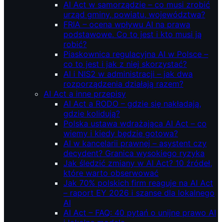
AI Act w samorządzie – co musi zrobić
urząd gminy, powiatu, województwa?
FRIA – ocena wpływu AI na prawa
podstawowe. Co to jest i kto musi ją
robić?
Piaskownica regulacyjna AI w Polsce –
co to jest i jak z niej skorzystać?
AI i NIS2 w administracji – jak dwa
rozporządzenia działają razem?
AI Act a inne przepisy
AI Act a RODO – gdzie się nakładają,
gdzie kolidują?
Polska ustawa wdrażająca AI Act – co
wiemy i kiedy będzie gotowa?
AI w kancelarii prawnej – asystent czy
decydent? Granica wysokiego ryzyka
Jak śledzić zmiany w AI Act? 10 źródeł,
które warto obserwować
Jak 70% polskich firm reaguje na AI Act
– raport EY 2026 i szanse dla lokalnego
AI
AI Act – FAQ: 40 pytań o unijne prawo AI