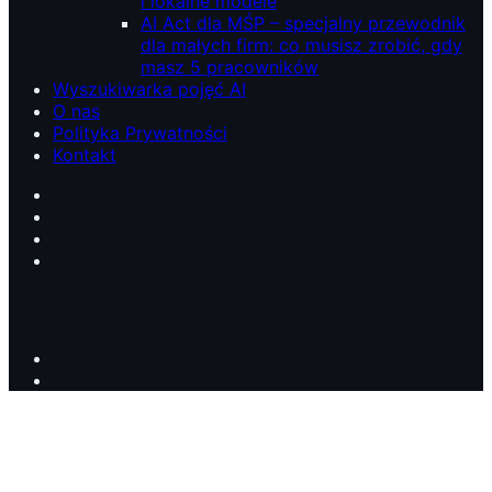
i lokalne modele
AI Act dla MŚP – specjalny przewodnik
dla małych firm: co musisz zrobić, gdy
masz 5 pracowników
Wyszukiwarka pojęć AI
O nas
Polityka Prywatności
Kontakt