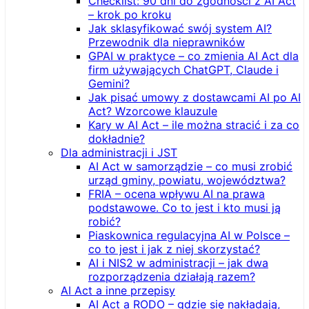
Checklist: 90 dni do zgodności z AI Act
– krok po kroku
Jak sklasyfikować swój system AI?
Przewodnik dla nieprawników
GPAI w praktyce – co zmienia AI Act dla
firm używających ChatGPT, Claude i
Gemini?
Jak pisać umowy z dostawcami AI po AI
Act? Wzorcowe klauzule
Kary w AI Act – ile można stracić i za co
dokładnie?
Dla administracji i JST
AI Act w samorządzie – co musi zrobić
urząd gminy, powiatu, województwa?
FRIA – ocena wpływu AI na prawa
podstawowe. Co to jest i kto musi ją
robić?
Piaskownica regulacyjna AI w Polsce –
co to jest i jak z niej skorzystać?
AI i NIS2 w administracji – jak dwa
rozporządzenia działają razem?
AI Act a inne przepisy
AI Act a RODO – gdzie się nakładają,