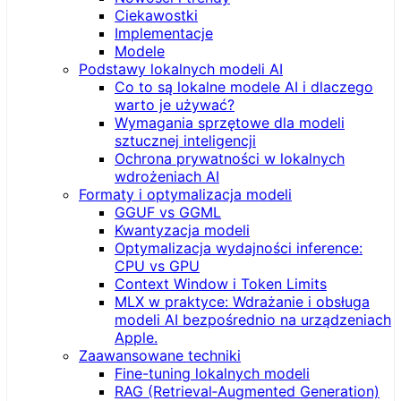
Ciekawostki
Implementacje
Modele
Podstawy lokalnych modeli AI
Co to są lokalne modele AI i dlaczego
warto je używać?
Wymagania sprzętowe dla modeli
sztucznej inteligencji
Ochrona prywatności w lokalnych
wdrożeniach AI
Formaty i optymalizacja modeli
GGUF vs GGML
Kwantyzacja modeli
Optymalizacja wydajności inference:
CPU vs GPU
Context Window i Token Limits
MLX w praktyce: Wdrażanie i obsługa
modeli AI bezpośrednio na urządzeniach
Apple.
Zaawansowane techniki
Fine-tuning lokalnych modeli
RAG (Retrieval‑Augmented Generation)