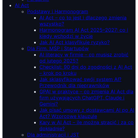
AI Act
Podstawy i Harmonogram
AI Act – co to jest i dlaczego zmienia
wszystko?
Harmonogram AI Act 2025–2027: co i
kiedy wchodzi w życie
Jak AI Act klasyfikuje ryzyko?
Dla Firm, MŚP i Startupów
AI literacy w firmie – co musisz zrobić
od lutego 2025?
Checklist: 90 dni do zgodności z AI Act
– krok po kroku
Jak sklasyfikować swój system AI?
Przewodnik dla nieprawników
GPAI w praktyce – co zmienia AI Act dla
firm używających ChatGPT, Claude i
Gemini?
Jak pisać umowy z dostawcami AI po AI
Act? Wzorcowe klauzule
Kary w AI Act – ile można stracić i za co
dokładnie?
Dla administracji i JST