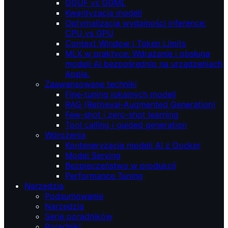
GGUF vs GGML
Kwantyzacja modeli
Optymalizacja wydajności inference:
CPU vs GPU
Context Window i Token Limits
MLX w praktyce: Wdrażanie i obsługa
modeli AI bezpośrednio na urządzeniach
Apple.
Zaawansowane techniki
Fine-tuning lokalnych modeli
RAG (Retrieval‑Augmented Generation)
Few-shot i zero-shot learning
Tool calling i guided generation
Wdrożenia
Konteneryzacja modeli AI z Docker
Model Serving
Bezpieczeństwo w produkcji
Performance Tuning
Narzędzia
Podsumowanie
Narzędzia
Serie poradników
Poradniki