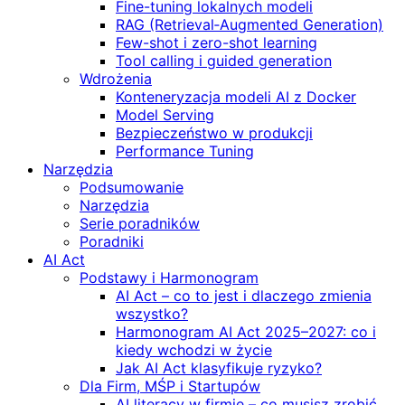
Fine-tuning lokalnych modeli
RAG (Retrieval‑Augmented Generation)
Few-shot i zero-shot learning
Tool calling i guided generation
Wdrożenia
Konteneryzacja modeli AI z Docker
Model Serving
Bezpieczeństwo w produkcji
Performance Tuning
Narzędzia
Podsumowanie
Narzędzia
Serie poradników
Poradniki
AI Act
Podstawy i Harmonogram
AI Act – co to jest i dlaczego zmienia
wszystko?
Harmonogram AI Act 2025–2027: co i
kiedy wchodzi w życie
Jak AI Act klasyfikuje ryzyko?
Dla Firm, MŚP i Startupów
AI literacy w firmie – co musisz zrobić