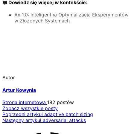
📖 Dowiedz się więcej w kontekście:
Ax 1.0: Inteligentna Optymalizacja Eksperymentów
w Złożonych Systemach
Autor
Artur Kowynia
Strona internetowa
182 postów
Zobacz wszystkie posty
Nawigacja
Poprzedni artykuł
adaptive batch sizing
Następny artykuł
adversarial attacks
wpisu