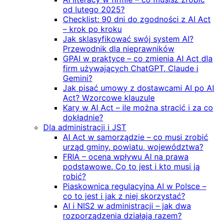
od lutego 2025?
Checklist: 90 dni do zgodności z AI Act
– krok po kroku
Jak sklasyfikować swój system AI?
Przewodnik dla nieprawników
GPAI w praktyce – co zmienia AI Act dla
firm używających ChatGPT, Claude i
Gemini?
Jak pisać umowy z dostawcami AI po AI
Act? Wzorcowe klauzule
Kary w AI Act – ile można stracić i za co
dokładnie?
Dla administracji i JST
AI Act w samorządzie – co musi zrobić
urząd gminy, powiatu, województwa?
FRIA – ocena wpływu AI na prawa
podstawowe. Co to jest i kto musi ją
robić?
Piaskownica regulacyjna AI w Polsce –
co to jest i jak z niej skorzystać?
AI i NIS2 w administracji – jak dwa
rozporządzenia działają razem?