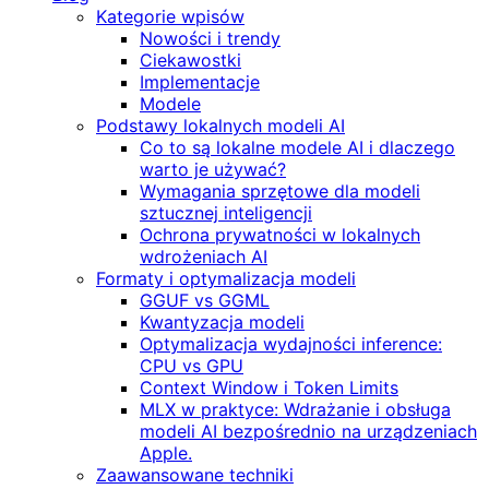
Kategorie wpisów
Nowości i trendy
Ciekawostki
Implementacje
Modele
Podstawy lokalnych modeli AI
Co to są lokalne modele AI i dlaczego
warto je używać?
Wymagania sprzętowe dla modeli
sztucznej inteligencji
Ochrona prywatności w lokalnych
wdrożeniach AI
Formaty i optymalizacja modeli
GGUF vs GGML
Kwantyzacja modeli
Optymalizacja wydajności inference:
CPU vs GPU
Context Window i Token Limits
MLX w praktyce: Wdrażanie i obsługa
modeli AI bezpośrednio na urządzeniach
Apple.
Zaawansowane techniki