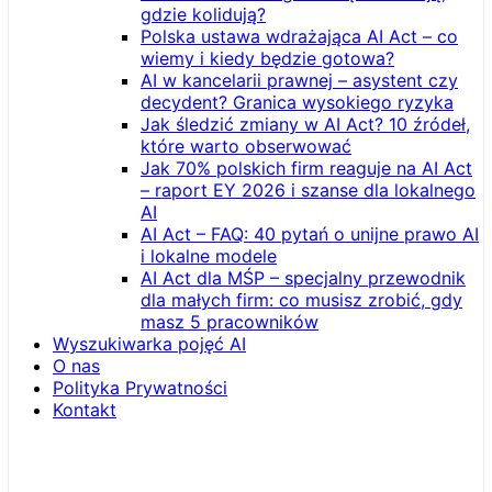
gdzie kolidują?
Polska ustawa wdrażająca AI Act – co
wiemy i kiedy będzie gotowa?
AI w kancelarii prawnej – asystent czy
decydent? Granica wysokiego ryzyka
Jak śledzić zmiany w AI Act? 10 źródeł,
które warto obserwować
Jak 70% polskich firm reaguje na AI Act
– raport EY 2026 i szanse dla lokalnego
AI
AI Act – FAQ: 40 pytań o unijne prawo AI
i lokalne modele
AI Act dla MŚP – specjalny przewodnik
dla małych firm: co musisz zrobić, gdy
masz 5 pracowników
Wyszukiwarka pojęć AI
O nas
Polityka Prywatności
Kontakt