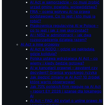
AI Act w samorządzie – co musi zrobić
urząd gminy, powiatu, województwa?
FRIA – ocena wpływu AI na prawa
podstawowe. Co to jest i kto musi ją
robić?
Piaskownica regulacyjna AI w Polsce –
co to jest i jak z niej skorzystać?
AI i NIS2 w administracji – jak dwa
rozporządzenia działają razem?
AI Act a inne przepisy
AI Act a RODO – gdzie się nakładają,
gdzie kolidują?
Polska ustawa wdrażająca AI Act – co
wiemy i kiedy będzie gotowa?
AI w kancelarii prawnej – asystent czy
decydent? Granica wysokiego ryzyka
Jak śledzić zmiany w AI Act? 10 źródeł,
które warto obserwować
Jak 70% polskich firm reaguje na AI Act
– raport EY 2026 i szanse dla lokalnego
AI
AI Act – FAQ: 40 pytań o unijne prawo AI