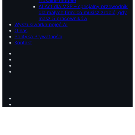
i lokalne modele
AI Act dla MŚP – specjalny przewodnik
dla małych firm: co musisz zrobić, gdy
masz 5 pracowników
Wyszukiwarka pojęć AI
O nas
Polityka Prywatności
Kontakt