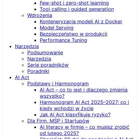
Few-shot i zero-shot learning
Tool calling i guided generation
Wdrożenia
Konteneryzacja modeli AI z Docker
Model Serving
Bezpieczeństwo w produkcji
Performance Tuning
Narzędzia
Podsumowanie
Narzędzia
Serie poradników
Poradniki
AI Act
Podstawy i Harmonogram
AI Act – co to jest i dlaczego zmienia
wszystko?
Harmonogram AI Act 2025–2027: co i
kiedy wchodzi w życie
Jak AI Act klasyfikuje ryzyko?
Dla Firm, MŚP i Startupów
AI literacy w firmie – co musisz zrobić
od lutego 2025?