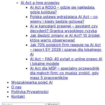
AI Act a inne przepisy
AI Act a RODO – gdzie się nakładają,
gdzie kolidują?
Polska ustawa wdrażająca AI Act – co
wiemy i kiedy będzie gotowa?
AI w kancelarii prawnej – asystent czy
decydent? Granica wysokiego ryzyka
Jak śledzić zmiany w AI Act? 10 źródeł,
które warto obserwować
Jak 70% polskich firm reaguje na AI Act
– raport EY 2026 i szanse dla lokalnego
AI
AI Act – FAQ: 40 pytań o unijne prawo AI
i lokalne modele
AI Act dla MŚP – specjalny przewodnik
dla małych firm: co musisz zrobić, gdy
masz 5 pracowników
Wyszukiwarka pojęć AI
O nas
Polityka Prywatności
Kontakt
Szukaj: