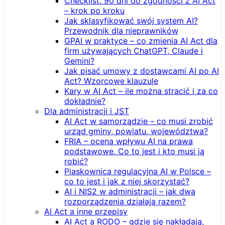
Checklist: 90 dni do zgodności z AI Act
– krok po kroku
Jak sklasyfikować swój system AI?
Przewodnik dla nieprawników
GPAI w praktyce – co zmienia AI Act dla
firm używających ChatGPT, Claude i
Gemini?
Jak pisać umowy z dostawcami AI po AI
Act? Wzorcowe klauzule
Kary w AI Act – ile można stracić i za co
dokładnie?
Dla administracji i JST
AI Act w samorządzie – co musi zrobić
urząd gminy, powiatu, województwa?
FRIA – ocena wpływu AI na prawa
podstawowe. Co to jest i kto musi ją
robić?
Piaskownica regulacyjna AI w Polsce –
co to jest i jak z niej skorzystać?
AI i NIS2 w administracji – jak dwa
rozporządzenia działają razem?
AI Act a inne przepisy
AI Act a RODO – gdzie się nakładają,