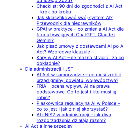
od lutego 2025?
Checklist: 90 dni do zgodności z AI Act
– krok po kroku
Jak sklasyfikować swój system AI?
Przewodnik dla nieprawników
GPAI w praktyce – co zmienia AI Act dla
firm używających ChatGPT, Claude i
Gemini?
Jak pisać umowy z dostawcami AI po AI
Act? Wzorcowe klauzule
Kary w AI Act – ile można stracić i za co
dokładnie?
Dla administracji i JST
AI Act w samorządzie – co musi zrobić
urząd gminy, powiatu, województwa?
FRIA – ocena wpływu AI na prawa
podstawowe. Co to jest i kto musi ją
robić?
Piaskownica regulacyjna AI w Polsce –
co to jest i jak z niej skorzystać?
AI i NIS2 w administracji – jak dwa
rozporządzenia działają razem?
AI Act a inne przepisy