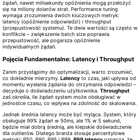
żądań, nawet milisekundy opóźnienia mogą przełożyć
się na miliony dolarów strat. Performance tuning
wymaga zrozumienia dwóch kluczowych metryk:
latency (opóźnienie odpowiedzi) i throughput
(przepustowość systemu). Te dwie wartości są często w
konflikcie – zwiększenie batch size poprawia
przepustowość, ale pogarsza opóźnienie
indywidualnych żądań.
Pojęcia Fundamentalne: Latency i Throughput
Zanim przystąpimy do optymalizacji, warto zrozumieć,
co dokładnie mierzymy.
Latency
to czas, jaki upływa od
momentu wysłania żądania do otrzymania odpowiedzi –
decyduje o doświadczeniu użytkownika.
Throughput
zaś określa, ile żądań system może obsługiwać w
jednostce czasu, co wpływa na zdolność do skalowania.
Jednak średnia latency może być myląca. System, który
obsługuje 99% żądań w 50ms, ale 1% w 5 sekund,
będzie miał dobrą średnią, ale kiepskie doświadczenie
dla outlierów. Dlatego branża stosuje percentylowe
metryki: P50, P90, P95 i P99.
P99 latency
oznacza, że