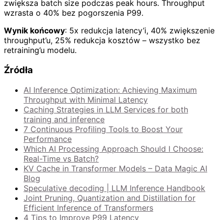
zwiększa batch size podczas peak hours. Throughput
wzrasta o 40% bez pogorszenia P99.
Wynik końcowy
: 5x redukcja latency’i, 40% zwiększenie
throughput’u, 25% redukcja kosztów – wszystko bez
retraining’u modelu.
Źródła
AI Inference Optimization: Achieving Maximum
Throughput with Minimal Latency
Caching Strategies in LLM Services for both
training and inference
7 Continuous Profiling Tools to Boost Your
Performance
Which AI Processing Approach Should I Choose:
Real-Time vs Batch?
KV Cache in Transformer Models – Data Magic AI
Blog
Speculative decoding | LLM Inference Handbook
Joint Pruning, Quantization and Distillation for
Efficient Inference of Transformers
4 Tips to Improve P99 Latency