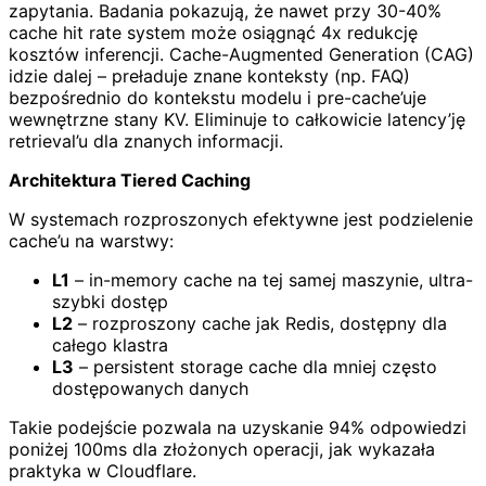
zapytania. Badania pokazują, że nawet przy 30-40%
cache hit rate system może osiągnąć 4x redukcję
kosztów inferencji. Cache-Augmented Generation (CAG)
idzie dalej – preładuje znane konteksty (np. FAQ)
bezpośrednio do kontekstu modelu i pre-cache’uje
wewnętrzne stany KV. Eliminuje to całkowicie latency’ję
retrieval’u dla znanych informacji.
Architektura Tiered Caching
W systemach rozproszonych efektywne jest podzielenie
cache’u na warstwy:
L1
– in-memory cache na tej samej maszynie, ultra-
szybki dostęp
L2
– rozproszony cache jak Redis, dostępny dla
całego klastra
L3
– persistent storage cache dla mniej często
dostępowanych danych
Takie podejście pozwala na uzyskanie 94% odpowiedzi
poniżej 100ms dla złożonych operacji, jak wykazała
praktyka w Cloudflare.