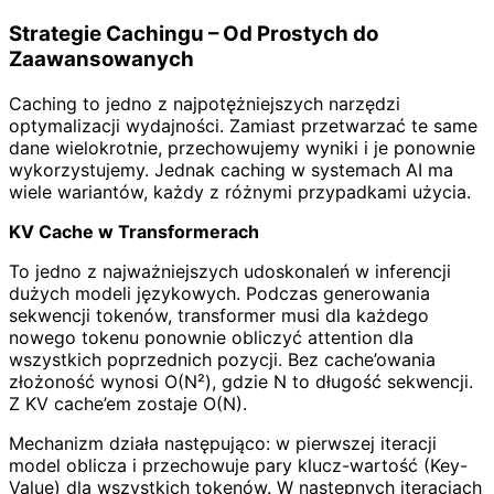
Strategie Cachingu – Od Prostych do
Zaawansowanych
Caching to jedno z najpotężniejszych narzędzi
optymalizacji wydajności. Zamiast przetwarzać te same
dane wielokrotnie, przechowujemy wyniki i je ponownie
wykorzystujemy. Jednak caching w systemach AI ma
wiele wariantów, każdy z różnymi przypadkami użycia.
KV Cache w Transformerach
To jedno z najważniejszych udoskonaleń w inferencji
dużych modeli językowych. Podczas generowania
sekwencji tokenów, transformer musi dla każdego
nowego tokenu ponownie obliczyć attention dla
wszystkich poprzednich pozycji. Bez cache’owania
złożoność wynosi O(N²), gdzie N to długość sekwencji.
Z KV cache’em zostaje O(N).
Mechanizm działa następująco: w pierwszej iteracji
model oblicza i przechowuje pary klucz-wartość (Key-
Value) dla wszystkich tokenów. W następnych iteracjach