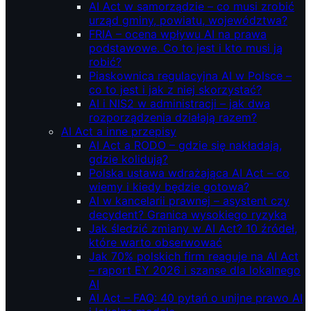
AI Act w samorządzie – co musi zrobić
urząd gminy, powiatu, województwa?
FRIA – ocena wpływu AI na prawa
podstawowe. Co to jest i kto musi ją
robić?
Piaskownica regulacyjna AI w Polsce –
co to jest i jak z niej skorzystać?
AI i NIS2 w administracji – jak dwa
rozporządzenia działają razem?
AI Act a inne przepisy
AI Act a RODO – gdzie się nakładają,
gdzie kolidują?
Polska ustawa wdrażająca AI Act – co
wiemy i kiedy będzie gotowa?
AI w kancelarii prawnej – asystent czy
decydent? Granica wysokiego ryzyka
Jak śledzić zmiany w AI Act? 10 źródeł,
które warto obserwować
Jak 70% polskich firm reaguje na AI Act
– raport EY 2026 i szanse dla lokalnego
AI
AI Act – FAQ: 40 pytań o unijne prawo AI