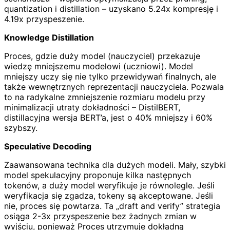
quantization i distillation – uzyskano 5.24x kompresję i
4.19x przyspeszenie.
Knowledge Distillation
Proces, gdzie duży model (nauczyciel) przekazuje
wiedzę mniejszemu modelowi (uczniowi). Model
mniejszy uczy się nie tylko przewidywań finalnych, ale
także wewnętrznych reprezentacji nauczyciela. Pozwala
to na radykalne zmniejszenie rozmiaru modelu przy
minimalizacji utraty dokładności – DistilBERT,
distillacyjna wersja BERT’a, jest o 40% mniejszy i 60%
szybszy.
Speculative Decoding
Zaawansowana technika dla dużych modeli. Mały, szybki
model spekulacyjny proponuje kilka następnych
tokenów, a duży model weryfikuje je równolegle. Jeśli
weryfikacja się zgadza, tokeny są akceptowane. Jeśli
nie, proces się powtarza. Ta „draft and verify” strategia
osiąga 2-3x przyspeszenie bez żadnych zmian w
wyjściu, ponieważ Proces utrzymuje dokładną