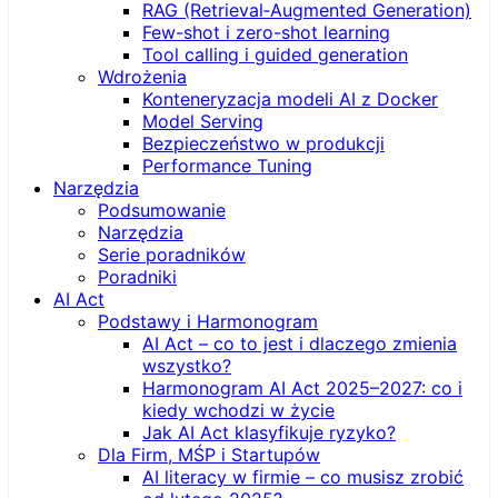
RAG (Retrieval‑Augmented Generation)
Few-shot i zero-shot learning
Tool calling i guided generation
Wdrożenia
Konteneryzacja modeli AI z Docker
Model Serving
Bezpieczeństwo w produkcji
Performance Tuning
Narzędzia
Podsumowanie
Narzędzia
Serie poradników
Poradniki
AI Act
Podstawy i Harmonogram
AI Act – co to jest i dlaczego zmienia
wszystko?
Harmonogram AI Act 2025–2027: co i
kiedy wchodzi w życie
Jak AI Act klasyfikuje ryzyko?
Dla Firm, MŚP i Startupów
AI literacy w firmie – co musisz zrobić