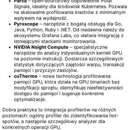
Parca
– open-source’owy odpowiednik Polar
Signals, idealny dla środowisk Kubernetes. Pozwala
na skalowalne profilowanie klastrów z minimalnym
wpływem na wydajność.
Pyroscope
– narzędzie z bogatą obsługą dla Go,
Java, Python, Ruby i .NET. Od niedawna należy do
ekosystemu Grafana Labs, co ułatwia integrację z
istniejącymi stackami monitorowania.
NVIDIA Nsight Compute
– specjalistyczne
narzędzie do analizy indywidualnych kerneli GPU
na poziomie instrukcji. Dostarcza szczegółowych
statystyk dotyczących zajętości warpu, transakcji
pamięci i przyczyn zastojów.
cuThermo
– nowa technologia profilowania
pamięci GPU, która działa na GPU binariach bez
modyfikacji sprzętu. Identyfikuje nieefektywności
dostępu do pamięci i sugeruje konkretne
optymalizacje.
Dobra praktyka to integracja profilerów na różnych
poziomach: ogólny profiler do zidentyfikowania hot-
spotów, a następnie szczegółowy analyzer dla
konkretnych operacji GPU.