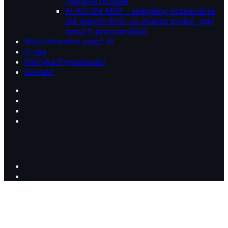
i lokalne modele
AI Act dla MŚP – specjalny przewodnik
dla małych firm: co musisz zrobić, gdy
masz 5 pracowników
Wyszukiwarka pojęć AI
O nas
Polityka Prywatności
Kontakt