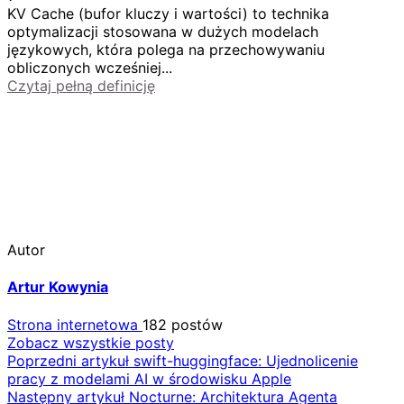
KV Cache (bufor kluczy i wartości) to technika
optymalizacji stosowana w dużych modelach
językowych, która polega na przechowywaniu
obliczonych wcześniej...
Czytaj pełną definicję
Autor
Artur Kowynia
Strona internetowa
182 postów
Zobacz wszystkie posty
Nawigacja
Poprzedni artykuł
swift-huggingface: Ujednolicenie
pracy z modelami AI w środowisku Apple
wpisu
Następny artykuł
Nocturne: Architektura Agenta