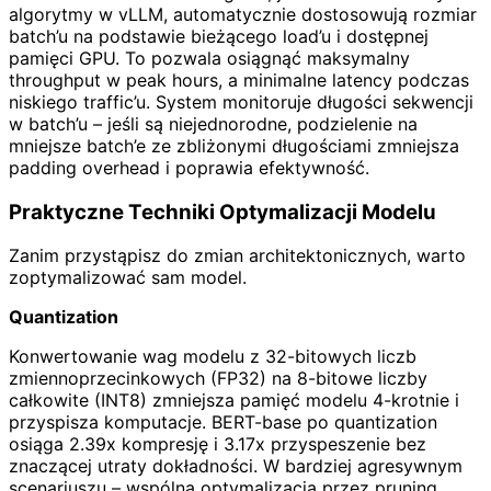
algorytmy w vLLM, automatycznie dostosowują rozmiar
batch’u na podstawie bieżącego load’u i dostępnej
pamięci GPU. To pozwala osiągnąć maksymalny
throughput w peak hours, a minimalne latency podczas
niskiego traffic’u. System monitoruje długości sekwencji
w batch’u – jeśli są niejednorodne, podzielenie na
mniejsze batch’e ze zbliżonymi długościami zmniejsza
padding overhead i poprawia efektywność.
Praktyczne Techniki Optymalizacji Modelu
Zanim przystąpisz do zmian architektonicznych, warto
zoptymalizować sam model.
Quantization
Konwertowanie wag modelu z 32-bitowych liczb
zmiennoprzecinkowych (FP32) na 8-bitowe liczby
całkowite (INT8) zmniejsza pamięć modelu 4-krotnie i
przyspisza komputacje. BERT-base po quantization
osiąga 2.39x kompresję i 3.17x przyspeszenie bez
znaczącej utraty dokładności. W bardziej agresywnym
scenariuszu – wspólna optymalizacja przez pruning,