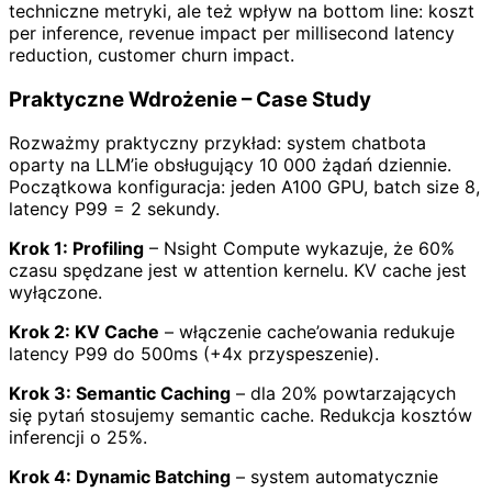
techniczne metryki, ale też wpływ na bottom line: koszt
per inference, revenue impact per millisecond latency
reduction, customer churn impact.
Praktyczne Wdrożenie – Case Study
Rozważmy praktyczny przykład: system chatbota
oparty na LLM’ie obsługujący 10 000 żądań dziennie.
Początkowa konfiguracja: jeden A100 GPU, batch size 8,
latency P99 = 2 sekundy.
Krok 1: Profiling
– Nsight Compute wykazuje, że 60%
czasu spędzane jest w attention kernelu. KV cache jest
wyłączone.
Krok 2: KV Cache
– włączenie cache’owania redukuje
latency P99 do 500ms (+4x przyspeszenie).
Krok 3: Semantic Caching
– dla 20% powtarzających
się pytań stosujemy semantic cache. Redukcja kosztów
inferencji o 25%.
Krok 4: Dynamic Batching
– system automatycznie