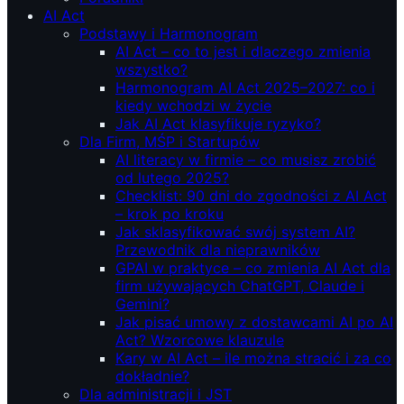
AI Act
Podstawy i Harmonogram
AI Act – co to jest i dlaczego zmienia
wszystko?
Harmonogram AI Act 2025–2027: co i
kiedy wchodzi w życie
Jak AI Act klasyfikuje ryzyko?
Dla Firm, MŚP i Startupów
AI literacy w firmie – co musisz zrobić
od lutego 2025?
Checklist: 90 dni do zgodności z AI Act
– krok po kroku
Jak sklasyfikować swój system AI?
Przewodnik dla nieprawników
GPAI w praktyce – co zmienia AI Act dla
firm używających ChatGPT, Claude i
Gemini?
Jak pisać umowy z dostawcami AI po AI
Act? Wzorcowe klauzule
Kary w AI Act – ile można stracić i za co
dokładnie?
Dla administracji i JST