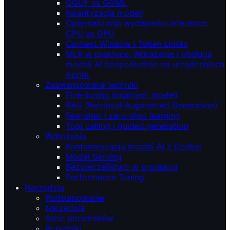
GGUF vs GGML
Kwantyzacja modeli
Optymalizacja wydajności inference:
CPU vs GPU
Context Window i Token Limits
MLX w praktyce: Wdrażanie i obsługa
modeli AI bezpośrednio na urządzeniach
Apple.
Zaawansowane techniki
Fine-tuning lokalnych modeli
RAG (Retrieval‑Augmented Generation)
Few-shot i zero-shot learning
Tool calling i guided generation
Wdrożenia
Konteneryzacja modeli AI z Docker
Model Serving
Bezpieczeństwo w produkcji
Performance Tuning
Narzędzia
Podsumowanie
Narzędzia
Serie poradników
Poradniki