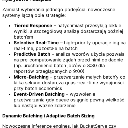
Zamiast wybierania jednego podejścia, nowoczesne
systemy łączą obie strategie:
Tiered Response
– natychmiast przesyłają lekkie
wyniki, a szczegółową analizę dostarczają później
batch’em
Selective Real-Time
– high-priority operacje idą na
real-time, pozostałe na batch
Predictive Batch
– analiza wzorów użycia pozwala
na pre-computowanie żądań przed nimi dokładnie
(np. uruchomienie batch job’ów o 8:30 dla
raportów przeglądanych o 9:00)
Micro-Batching
– przetwarzanie małych batch’y co
kilka sekund dostarcza quasi-real-time wydajności
przy batch economics
Event-Driven Batching
– wyzwolenie
przetwarzania gdy queue osiągnie pewną wielkość
lub nastąpi ważne zdarzenie
Dynamic Batching i Adaptive Batch Sizing
Nowoczesne inference engines, jak BucketServe czy