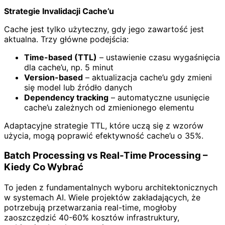
Strategie Invalidacji Cache’u
Cache jest tylko użyteczny, gdy jego zawartość jest
aktualna. Trzy główne podejścia:
Time-based (TTL)
– ustawienie czasu wygaśnięcia
dla cache’u, np. 5 minut
Version-based
– aktualizacja cache’u gdy zmieni
się model lub źródło danych
Dependency tracking
– automatyczne usunięcie
cache’u zależnych od zmienionego elementu
Adaptacyjne strategie TTL, które uczą się z wzorów
użycia, mogą poprawić efektywność cache’u o 35%.
Batch Processing vs Real-Time Processing –
Kiedy Co Wybrać
To jeden z fundamentalnych wyboru architektonicznych
w systemach AI. Wiele projektów zakładających, że
potrzebują przetwarzania real-time, mogłoby
zaoszczędzić 40-60% kosztów infrastruktury,