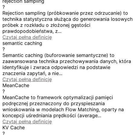
rejection sampling
?
Rejection sampling (próbkowanie przez odrzucanie) to
technika statystyczna służąca do generowania losowych
próbek z rozkładu o złożonej gęstości
prawdopodobieństwa, z...
Czytaj pełną definicję
semantic caching
?
Semantic caching (buforowanie semantyczne) to
zaawansowana technika przechowywania danych, która
identyfikuje i zwraca odpowiedzi na podstawie
znaczenia zapytań, a nie...
Czytaj pełną definicję
MeanCache
?
MeanCache to framework optymalizacji pamięci
podręcznej przeznaczony do przyspieszania
wnioskowania w modelach Flow Matching, oparty na
koncepcji uśredniania prędkości (average...
Czytaj pełną definicję
KV Cache
?