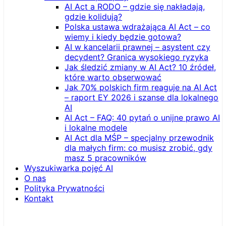
AI Act a RODO – gdzie się nakładają,
gdzie kolidują?
Polska ustawa wdrażająca AI Act – co
wiemy i kiedy będzie gotowa?
AI w kancelarii prawnej – asystent czy
decydent? Granica wysokiego ryzyka
Jak śledzić zmiany w AI Act? 10 źródeł,
które warto obserwować
Jak 70% polskich firm reaguje na AI Act
– raport EY 2026 i szanse dla lokalnego
AI
AI Act – FAQ: 40 pytań o unijne prawo AI
i lokalne modele
AI Act dla MŚP – specjalny przewodnik
dla małych firm: co musisz zrobić, gdy
masz 5 pracowników
Wyszukiwarka pojęć AI
O nas
Polityka Prywatności
Kontakt