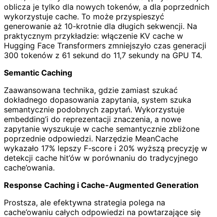
oblicza je tylko dla nowych tokenów, a dla poprzednich
wykorzystuje cache. To może przyspieszyć
generowanie aż 10-krotnie dla długich sekwencji. Na
praktycznym przykładzie: włączenie KV cache w
Hugging Face Transformers zmniejszyło czas generacji
300 tokenów z 61 sekund do 11,7 sekundy na GPU T4.
Semantic Caching
Zaawansowana technika, gdzie zamiast szukać
dokładnego dopasowania zapytania, system szuka
semantycznie podobnych zapytań. Wykorzystuje
embedding’i do reprezentacji znaczenia, a nowe
zapytanie wyszukuje w cache semantycznie zbliżone
poprzednie odpowiedzi. Narzędzie MeanCache
wykazało 17% lepszy F-score i 20% wyższą precyzję w
detekcji cache hit’ów w porównaniu do tradycyjnego
cache’owania.
Response Caching i Cache-Augmented Generation
Prostsza, ale efektywna strategia polega na
cache’owaniu całych odpowiedzi na powtarzające się