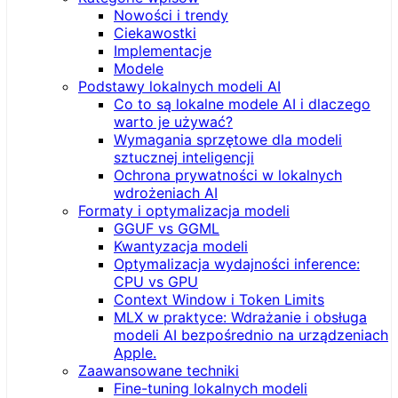
Nowości i trendy
Ciekawostki
Implementacje
Modele
Podstawy lokalnych modeli AI
Co to są lokalne modele AI i dlaczego
warto je używać?
Wymagania sprzętowe dla modeli
sztucznej inteligencji
Ochrona prywatności w lokalnych
wdrożeniach AI
Formaty i optymalizacja modeli
GGUF vs GGML
Kwantyzacja modeli
Optymalizacja wydajności inference:
CPU vs GPU
Context Window i Token Limits
MLX w praktyce: Wdrażanie i obsługa
modeli AI bezpośrednio na urządzeniach
Apple.
Zaawansowane techniki
Fine-tuning lokalnych modeli