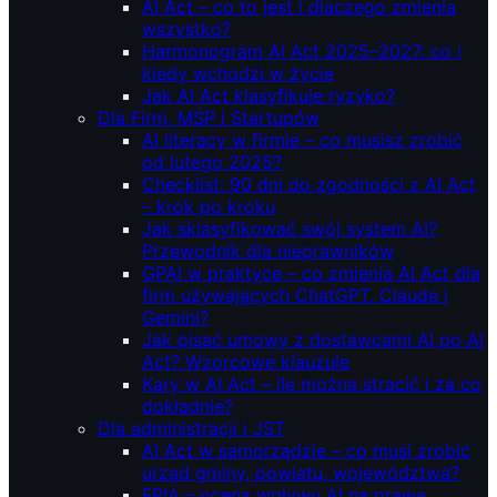
AI Act – co to jest i dlaczego zmienia
wszystko?
Harmonogram AI Act 2025–2027: co i
kiedy wchodzi w życie
Jak AI Act klasyfikuje ryzyko?
Dla Firm, MŚP i Startupów
AI literacy w firmie – co musisz zrobić
od lutego 2025?
Checklist: 90 dni do zgodności z AI Act
– krok po kroku
Jak sklasyfikować swój system AI?
Przewodnik dla nieprawników
GPAI w praktyce – co zmienia AI Act dla
firm używających ChatGPT, Claude i
Gemini?
Jak pisać umowy z dostawcami AI po AI
Act? Wzorcowe klauzule
Kary w AI Act – ile można stracić i za co
dokładnie?
Dla administracji i JST
AI Act w samorządzie – co musi zrobić
urząd gminy, powiatu, województwa?
FRIA – ocena wpływu AI na prawa