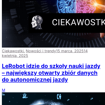
Ciekawostki
,
Nowości i trendy
15 marca, 2025
14
kwietnia, 2025
LeRobot idzie do szkoły nauki jazdy
– największy otwarty zbiór danych
do autonomicznej jazdy
M