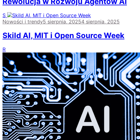
Rewolucja w Rozwoju Agentów AI
S
Nowości i trendy
5 sierpnia, 2025
4 sierpnia, 2025
Skild AI, MIT i Open Source Week
R