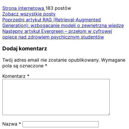
Strona internetowa
183 postów
Zobacz wszystkie posty
Nawigacja
Poprzedni artykuł
RAG (Retrieval‑Augmented
Generation): wzbogacanie modeli o zewnętrzną wiedzę
wpisu
Następny artykuł
Evergreen – przełom w cyfrowej
opiece nad zdrowiem psychicznym studentów
Dodaj komentarz
Twój adres email nie zostanie opublikowany.
Wymagane
pola są oznaczone
*
Komentarz
*
Nazwa
*