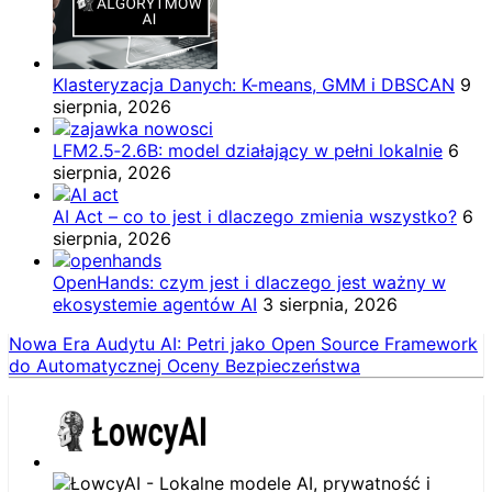
Klasteryzacja Danych: K-means, GMM i DBSCAN
9
sierpnia, 2026
LFM2.5‑2.6B: model działający w pełni lokalnie
6
sierpnia, 2026
AI Act – co to jest i dlaczego zmienia wszystko?
6
sierpnia, 2026
OpenHands: czym jest i dlaczego jest ważny w
ekosystemie agentów AI
3 sierpnia, 2026
Nowa Era Audytu AI: Petri jako Open Source Framework
do Automatycznej Oceny Bezpieczeństwa