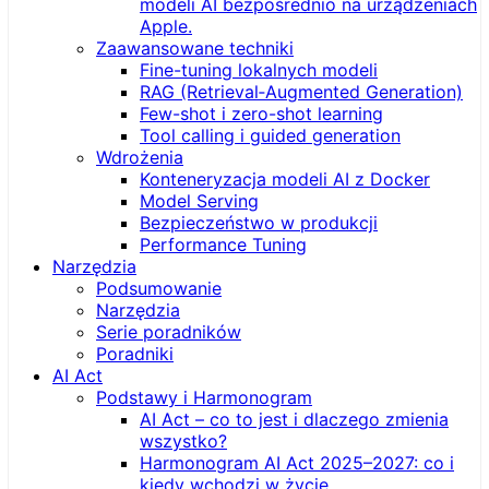
modeli AI bezpośrednio na urządzeniach
Apple.
Zaawansowane techniki
Fine-tuning lokalnych modeli
RAG (Retrieval‑Augmented Generation)
Few-shot i zero-shot learning
Tool calling i guided generation
Wdrożenia
Konteneryzacja modeli AI z Docker
Model Serving
Bezpieczeństwo w produkcji
Performance Tuning
Narzędzia
Podsumowanie
Narzędzia
Serie poradników
Poradniki
AI Act
Podstawy i Harmonogram
AI Act – co to jest i dlaczego zmienia
wszystko?
Harmonogram AI Act 2025–2027: co i
kiedy wchodzi w życie