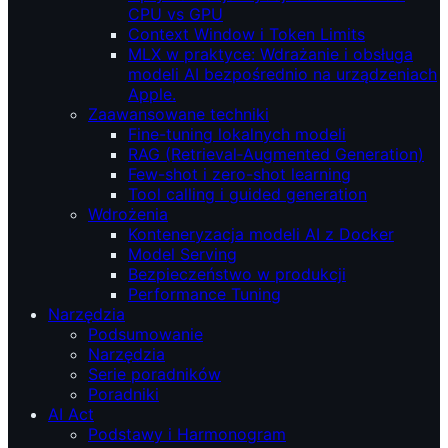
CPU vs GPU
Context Window i Token Limits
MLX w praktyce: Wdrażanie i obsługa
modeli AI bezpośrednio na urządzeniach
Apple.
Zaawansowane techniki
Fine-tuning lokalnych modeli
RAG (Retrieval‑Augmented Generation)
Few-shot i zero-shot learning
Tool calling i guided generation
Wdrożenia
Konteneryzacja modeli AI z Docker
Model Serving
Bezpieczeństwo w produkcji
Performance Tuning
Narzędzia
Podsumowanie
Narzędzia
Serie poradników
Poradniki
AI Act
Podstawy i Harmonogram