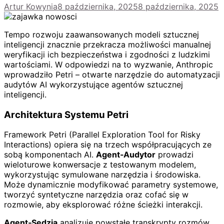
Artur Kowynia
8 października, 2025
8 października, 2025
Tempo rozwoju zaawansowanych modeli sztucznej
inteligencji znacznie przekracza możliwości manualnej
weryfikacji ich bezpieczeństwa i zgodności z ludzkimi
wartościami. W odpowiedzi na to wyzwanie, Anthropic
wprowadziło Petri – otwarte narzędzie do automatyzacji
audytów AI wykorzystujące agentów sztucznej
inteligencji.
Architektura Systemu Petri
Framework Petri (Parallel Exploration Tool for Risky
Interactions) opiera się na trzech współpracujących ze
sobą komponentach AI.
Agent‑Audytor
prowadzi
wieloturowe konwersacje z testowanym modelem,
wykorzystując symulowane narzędzia i środowiska.
Może dynamicznie modyfikować parametry systemowe,
tworzyć syntetyczne narzędzia oraz cofać się w
rozmowie, aby eksplorować różne ścieżki interakcji.
Agent‑Sędzia
analizuje powstałe transkrypty rozmów,