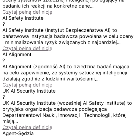
badaniu ich reakcji na konkretne dane...
Czytaj pełną definicję
AI Safety Institute
?
AI Safety Institute (Instytut Bezpieczeństwa AI) to
państwowa instytucja badawcza powołana w celu oceny
i minimalizowania ryzyk związanych z najbardziej...
Czytaj pełną definicję
AI Alignment
?
AI Alignment (zgodność AI) to dziedzina badań mająca
na celu zapewnienie, że systemy sztucznej inteligencji
działają zgodnie z ludzkimi wartościami,...
Czytaj pełną definicję
UK AI Security Institute
?
UK AI Security Institute (wcześniej AI Safety Institute) to
brytyjska organizacja badawcza podlegająca
Departamentowi Nauki, Innowacji i Technologii, której
misją...
Czytaj pełną definicję
Agent-Sędzia