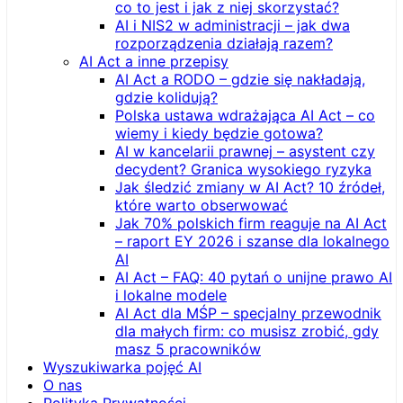
co to jest i jak z niej skorzystać?
AI i NIS2 w administracji – jak dwa
rozporządzenia działają razem?
AI Act a inne przepisy
AI Act a RODO – gdzie się nakładają,
gdzie kolidują?
Polska ustawa wdrażająca AI Act – co
wiemy i kiedy będzie gotowa?
AI w kancelarii prawnej – asystent czy
decydent? Granica wysokiego ryzyka
Jak śledzić zmiany w AI Act? 10 źródeł,
które warto obserwować
Jak 70% polskich firm reaguje na AI Act
– raport EY 2026 i szanse dla lokalnego
AI
AI Act – FAQ: 40 pytań o unijne prawo AI
i lokalne modele
AI Act dla MŚP – specjalny przewodnik
dla małych firm: co musisz zrobić, gdy
masz 5 pracowników
Wyszukiwarka pojęć AI
O nas