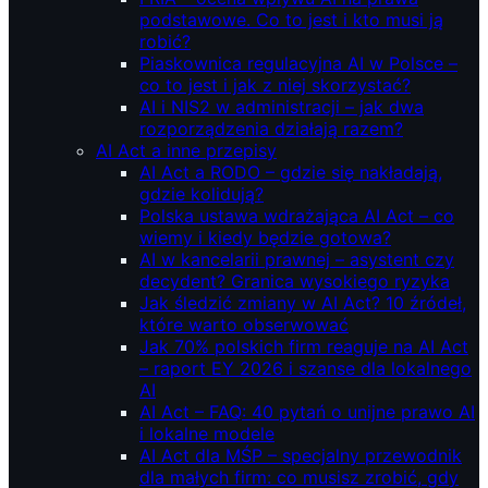
podstawowe. Co to jest i kto musi ją
robić?
Piaskownica regulacyjna AI w Polsce –
co to jest i jak z niej skorzystać?
AI i NIS2 w administracji – jak dwa
rozporządzenia działają razem?
AI Act a inne przepisy
AI Act a RODO – gdzie się nakładają,
gdzie kolidują?
Polska ustawa wdrażająca AI Act – co
wiemy i kiedy będzie gotowa?
AI w kancelarii prawnej – asystent czy
decydent? Granica wysokiego ryzyka
Jak śledzić zmiany w AI Act? 10 źródeł,
które warto obserwować
Jak 70% polskich firm reaguje na AI Act
– raport EY 2026 i szanse dla lokalnego
AI
AI Act – FAQ: 40 pytań o unijne prawo AI
i lokalne modele
AI Act dla MŚP – specjalny przewodnik
dla małych firm: co musisz zrobić, gdy