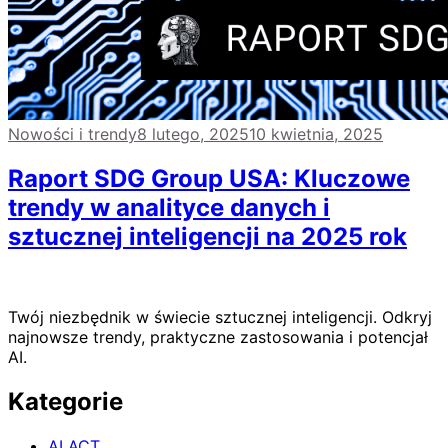
Nowości i trendy
8 lutego, 2025
10 kwietnia, 2025
Raport SDG Group USA: Kluczowe
trendy w analityce danych i
sztucznej inteligencji na 2025 rok
Twój niezbędnik w świecie sztucznej inteligencji. Odkryj
najnowsze trendy, praktyczne zastosowania i potencjał
AI.
Kategorie
AI ACT