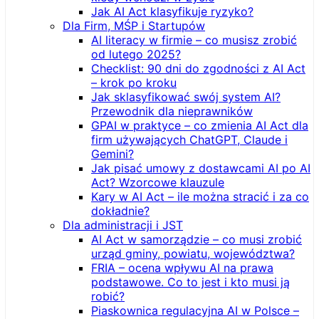
Jak AI Act klasyfikuje ryzyko?
Dla Firm, MŚP i Startupów
AI literacy w firmie – co musisz zrobić
od lutego 2025?
Checklist: 90 dni do zgodności z AI Act
– krok po kroku
Jak sklasyfikować swój system AI?
Przewodnik dla nieprawników
GPAI w praktyce – co zmienia AI Act dla
firm używających ChatGPT, Claude i
Gemini?
Jak pisać umowy z dostawcami AI po AI
Act? Wzorcowe klauzule
Kary w AI Act – ile można stracić i za co
dokładnie?
Dla administracji i JST
AI Act w samorządzie – co musi zrobić
urząd gminy, powiatu, województwa?
FRIA – ocena wpływu AI na prawa
podstawowe. Co to jest i kto musi ją
robić?
Piaskownica regulacyjna AI w Polsce –