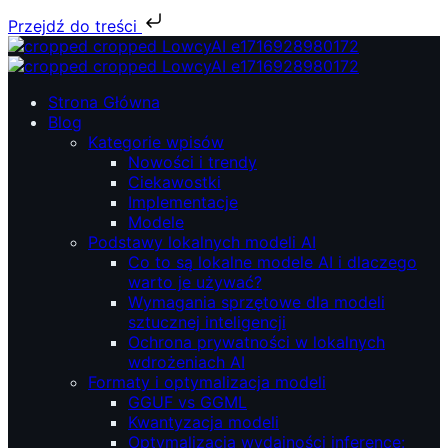
Przejdź do treści
Przejdź
do
treści
ŁowcyAI – Lokalne modele AI, prywatność i niezależność.
ŁowcyAI – Lokalne modele AI, prywatność i niezależność.
Strona Główna
Blog
Kategorie wpisów
Nowości i trendy
Ciekawostki
Implementacje
Modele
Podstawy lokalnych modeli AI
Co to są lokalne modele AI i dlaczego
warto je używać?
Wymagania sprzętowe dla modeli
sztucznej inteligencji
Ochrona prywatności w lokalnych
wdrożeniach AI
Formaty i optymalizacja modeli
GGUF vs GGML
Kwantyzacja modeli
Optymalizacja wydajności inference: