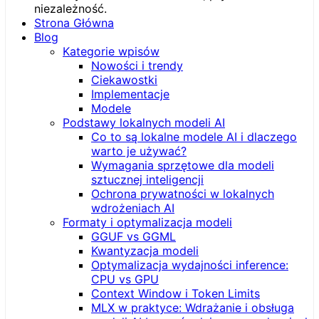
Strona Główna
Blog
Kategorie wpisów
Nowości i trendy
Ciekawostki
Implementacje
Modele
Podstawy lokalnych modeli AI
Co to są lokalne modele AI i dlaczego
warto je używać?
Wymagania sprzętowe dla modeli
sztucznej inteligencji
Ochrona prywatności w lokalnych
wdrożeniach AI
Formaty i optymalizacja modeli
GGUF vs GGML
Kwantyzacja modeli
Optymalizacja wydajności inference:
CPU vs GPU
Context Window i Token Limits
MLX w praktyce: Wdrażanie i obsługa