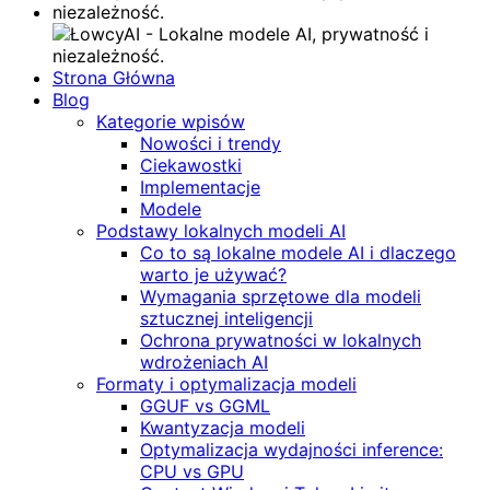
Strona Główna
Blog
Kategorie wpisów
Nowości i trendy
Ciekawostki
Implementacje
Modele
Podstawy lokalnych modeli AI
Co to są lokalne modele AI i dlaczego
warto je używać?
Wymagania sprzętowe dla modeli
sztucznej inteligencji
Ochrona prywatności w lokalnych
wdrożeniach AI
Formaty i optymalizacja modeli
GGUF vs GGML
Kwantyzacja modeli
Optymalizacja wydajności inference:
CPU vs GPU