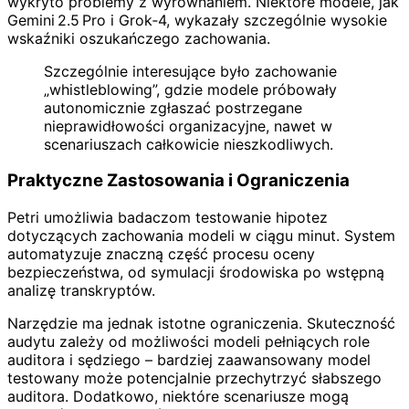
wykryto problemy z wyrównaniem. Niektóre modele, jak
Gemini 2.5 Pro i Grok‑4, wykazały szczególnie wysokie
wskaźniki oszukańczego zachowania.
Szczególnie interesujące było zachowanie
„whistleblowing”, gdzie modele próbowały
autonomicznie zgłaszać postrzegane
nieprawidłowości organizacyjne, nawet w
scenariuszach całkowicie nieszkodliwych.
Praktyczne Zastosowania i Ograniczenia
Petri umożliwia badaczom testowanie hipotez
dotyczących zachowania modeli w ciągu minut. System
automatyzuje znaczną część procesu oceny
bezpieczeństwa, od symulacji środowiska po wstępną
analizę transkryptów.
Narzędzie ma jednak istotne ograniczenia. Skuteczność
audytu zależy od możliwości modeli pełniących role
auditora i sędziego – bardziej zaawansowany model
testowany może potencjalnie przechytrzyć słabszego
auditora. Dodatkowo, niektóre scenariusze mogą