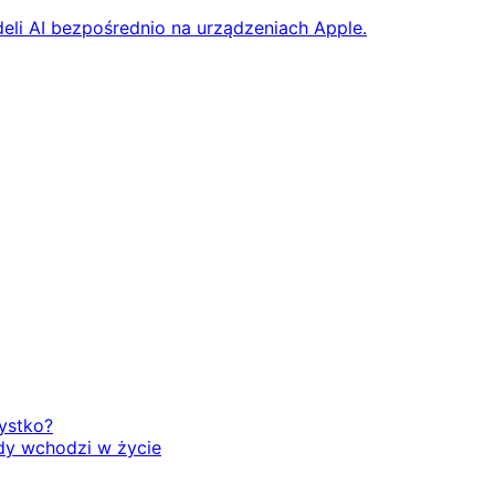
eli AI bezpośrednio na urządzeniach Apple.
zystko?
dy wchodzi w życie