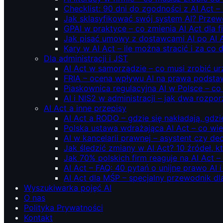
Checklist: 90 dni do zgodności z AI Act –
Jak sklasyfikować swój system AI? Przew
GPAI w praktyce – co zmienia AI Act dla 
Jak pisać umowy z dostawcami AI po AI 
Kary w AI Act – ile można stracić i za co 
Dla administracji i JST
AI Act w samorządzie – co musi zrobić u
FRIA – ocena wpływu AI na prawa podstawo
Piaskownica regulacyjna AI w Polsce – co t
AI i NIS2 w administracji – jak dwa rozpo
AI Act a inne przepisy
AI Act a RODO – gdzie się nakładają, gdzi
Polska ustawa wdrażająca AI Act – co wi
AI w kancelarii prawnej – asystent czy d
Jak śledzić zmiany w AI Act? 10 źródeł,
Jak 70% polskich firm reaguje na AI Act –
AI Act – FAQ: 40 pytań o unijne prawo AI 
AI Act dla MŚP – specjalny przewodnik d
Wyszukiwarka pojęć AI
O nas
Polityka Prywatności
Kontakt