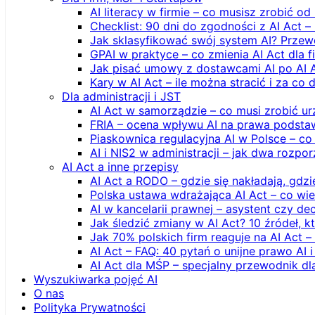
AI literacy w firmie – co musisz zrobić o
Checklist: 90 dni do zgodności z AI Act –
Jak sklasyfikować swój system AI? Przew
GPAI w praktyce – co zmienia AI Act dla 
Jak pisać umowy z dostawcami AI po AI 
Kary w AI Act – ile można stracić i za co 
Dla administracji i JST
AI Act w samorządzie – co musi zrobić u
FRIA – ocena wpływu AI na prawa podstawo
Piaskownica regulacyjna AI w Polsce – co t
AI i NIS2 w administracji – jak dwa rozpo
AI Act a inne przepisy
AI Act a RODO – gdzie się nakładają, gdzi
Polska ustawa wdrażająca AI Act – co wi
AI w kancelarii prawnej – asystent czy d
Jak śledzić zmiany w AI Act? 10 źródeł,
Jak 70% polskich firm reaguje na AI Act –
AI Act – FAQ: 40 pytań o unijne prawo AI 
AI Act dla MŚP – specjalny przewodnik d
Wyszukiwarka pojęć AI
O nas
Polityka Prywatności