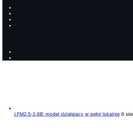
LFM2.5‑2.6B: model działający w pełni lokalnie
6 sie