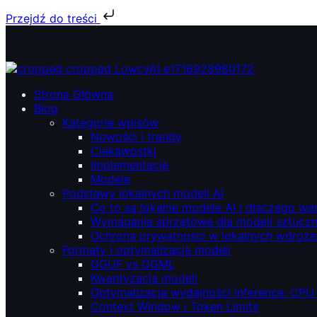
Przejdź do treści
Przejdź
do
treści
ŁowcyAI – Lokalne modele AI, prywatność i niezależność.
ŁowcyAI – Lokalne modele AI, prywatność i niezależność.
Strona Główna
Blog
Kategorie wpisów
Nowości i trendy
Ciekawostki
Implementacje
Modele
Podstawy lokalnych modeli AI
Co to są lokalne modele AI i dlaczego wa
Wymagania sprzętowe dla modeli sztucznej
Ochrona prywatności w lokalnych wdroże
Formaty i optymalizacja modeli
GGUF vs GGML
Kwantyzacja modeli
Optymalizacja wydajności inference: CPU
Context Window i Token Limits