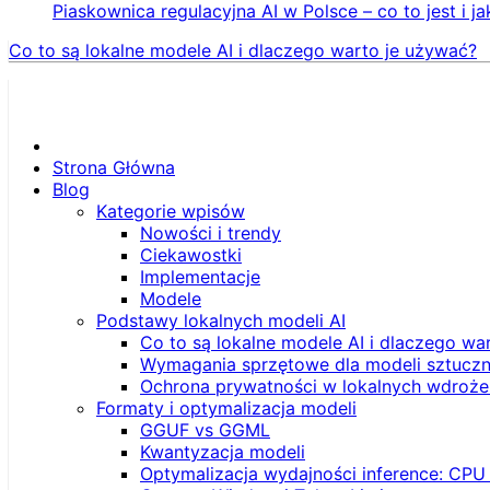
Piaskownica regulacyjna AI w Polsce – co to jest i ja
Co to są lokalne modele AI i dlaczego warto je używać?
Strona Główna
Blog
Kategorie wpisów
Nowości i trendy
Ciekawostki
Implementacje
Modele
Podstawy lokalnych modeli AI
Co to są lokalne modele AI i dlaczego wa
Wymagania sprzętowe dla modeli sztucznej
Ochrona prywatności w lokalnych wdroże
Formaty i optymalizacja modeli
GGUF vs GGML
Kwantyzacja modeli
Optymalizacja wydajności inference: CPU