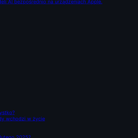
eli AI bezpośrednio na urządzeniach Apple.
zystko?
dy wchodzi w życie
d lutego 2025?