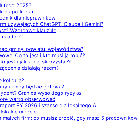
d lutego 2025?
 krok po kroku
odnik dla nieprawników
firm używających ChatGPT, Claude i Gemini?
Act? Wzorcowe klauzule
dokładnie?
rząd gminy, powiatu, województwa?
we. Co to jest i kto musi ją robić?
o jest i jak z niej skorzystać?
rządzenia działają razem?
e kolidują?
emy i kiedy będzie gotowa?
ecydent? Granica wysokiego ryzyka
 które warto obserwować
 raport EY 2026 i szanse dla lokalnego AI
i lokalne modele
la małych firm: co musisz zrobić, gdy masz 5 pracowników