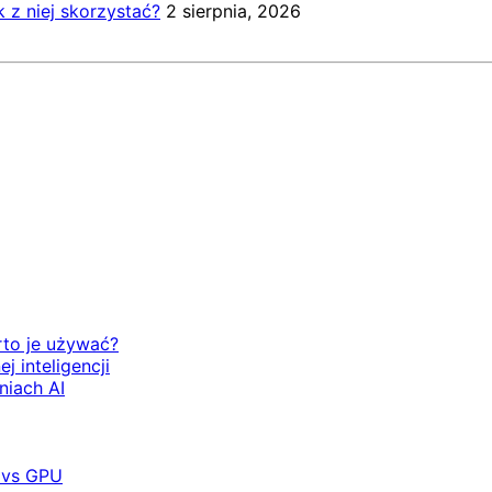
k z niej skorzystać?
2 sierpnia, 2026
rto je używać?
 inteligencji
niach AI
 vs GPU