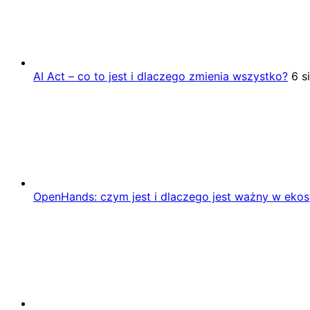
AI Act – co to jest i dlaczego zmienia wszystko?
6 s
OpenHands: czym jest i dlaczego jest ważny w eko