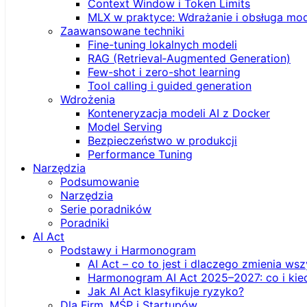
Context Window i Token Limits
MLX w praktyce: Wdrażanie i obsługa mod
Zaawansowane techniki
Fine-tuning lokalnych modeli
RAG (Retrieval‑Augmented Generation)
Few-shot i zero-shot learning
Tool calling i guided generation
Wdrożenia
Konteneryzacja modeli AI z Docker
Model Serving
Bezpieczeństwo w produkcji
Performance Tuning
Narzędzia
Podsumowanie
Narzędzia
Serie poradników
Poradniki
AI Act
Podstawy i Harmonogram
AI Act – co to jest i dlaczego zmienia ws
Harmonogram AI Act 2025–2027: co i kie
Jak AI Act klasyfikuje ryzyko?
Dla Firm, MŚP i Startupów