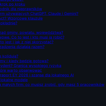
 krok po kroku
odnik dla nieprawników
firm używających ChatGPT, Claude i Gemini?
Act? Wzorcowe klauzule
dokładnie?
rząd gminy, powiatu, województwa?
we. Co to jest i kto musi ją robić?
o jest i jak z niej skorzystać?
rządzenia działają razem?
e kolidują?
emy i kiedy będzie gotowa?
ecydent? Granica wysokiego ryzyka
 które warto obserwować
 raport EY 2026 i szanse dla lokalnego AI
i lokalne modele
la małych firm: co musisz zrobić, gdy masz 5 pracowników