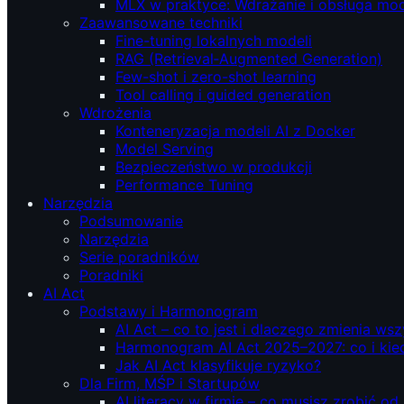
MLX w praktyce: Wdrażanie i obsługa mod
Zaawansowane techniki
Fine-tuning lokalnych modeli
RAG (Retrieval‑Augmented Generation)
Few-shot i zero-shot learning
Tool calling i guided generation
Wdrożenia
Konteneryzacja modeli AI z Docker
Model Serving
Bezpieczeństwo w produkcji
Performance Tuning
Narzędzia
Podsumowanie
Narzędzia
Serie poradników
Poradniki
AI Act
Podstawy i Harmonogram
AI Act – co to jest i dlaczego zmienia ws
Harmonogram AI Act 2025–2027: co i kie
Jak AI Act klasyfikuje ryzyko?
Dla Firm, MŚP i Startupów
AI literacy w firmie – co musisz zrobić o