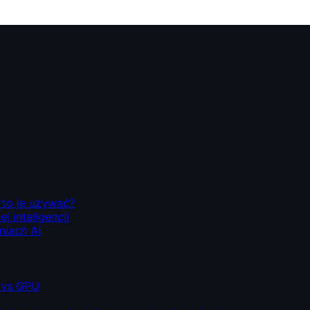
rto je używać?
 inteligencji
niach AI
 vs GPU