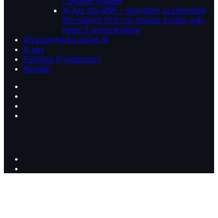
i lokalne modele
AI Act dla MŚP – specjalny przewodnik
dla małych firm: co musisz zrobić, gdy
masz 5 pracowników
Wyszukiwarka pojęć AI
O nas
Polityka Prywatności
Kontakt