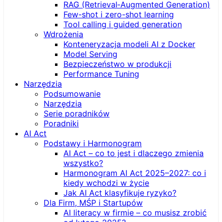
RAG (Retrieval‑Augmented Generation)
Few-shot i zero-shot learning
Tool calling i guided generation
Wdrożenia
Konteneryzacja modeli AI z Docker
Model Serving
Bezpieczeństwo w produkcji
Performance Tuning
Narzędzia
Podsumowanie
Narzędzia
Serie poradników
Poradniki
AI Act
Podstawy i Harmonogram
AI Act – co to jest i dlaczego zmienia
wszystko?
Harmonogram AI Act 2025–2027: co i
kiedy wchodzi w życie
Jak AI Act klasyfikuje ryzyko?
Dla Firm, MŚP i Startupów
AI literacy w firmie – co musisz zrobić