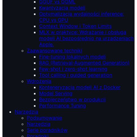
GGUF vs GGML
Kwantyzacja modeli
Optymalizacja wydajności inference:
CPU vs GPU
Context Window i Token Limits
MLX w praktyce: Wdrażanie i obsługa
modeli AI bezpośrednio na urządzeniach
Apple.
Zaawansowane techniki
Fine-tuning lokalnych modeli
RAG (Retrieval‑Augmented Generation)
Few-shot i zero-shot learning
Tool calling i guided generation
Wdrożenia
Konteneryzacja modeli AI z Docker
Model Serving
Bezpieczeństwo w produkcji
Performance Tuning
Narzędzia
Podsumowanie
Narzędzia
Serie poradników
Poradniki