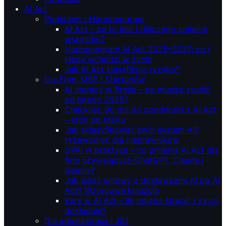
AI Act
Podstawy i Harmonogram
AI Act – co to jest i dlaczego zmienia
wszystko?
Harmonogram AI Act 2025–2027: co i
kiedy wchodzi w życie
Jak AI Act klasyfikuje ryzyko?
Dla Firm, MŚP i Startupów
AI literacy w firmie – co musisz zrobić
od lutego 2025?
Checklist: 90 dni do zgodności z AI Act
– krok po kroku
Jak sklasyfikować swój system AI?
Przewodnik dla nieprawników
GPAI w praktyce – co zmienia AI Act dla
firm używających ChatGPT, Claude i
Gemini?
Jak pisać umowy z dostawcami AI po AI
Act? Wzorcowe klauzule
Kary w AI Act – ile można stracić i za co
dokładnie?
Dla administracji i JST