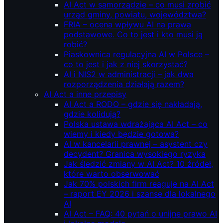
AI Act w samorządzie – co musi zrobić
urząd gminy, powiatu, województwa?
FRIA – ocena wpływu AI na prawa
podstawowe. Co to jest i kto musi ją
robić?
Piaskownica regulacyjna AI w Polsce –
co to jest i jak z niej skorzystać?
AI i NIS2 w administracji – jak dwa
rozporządzenia działają razem?
AI Act a inne przepisy
AI Act a RODO – gdzie się nakładają,
gdzie kolidują?
Polska ustawa wdrażająca AI Act – co
wiemy i kiedy będzie gotowa?
AI w kancelarii prawnej – asystent czy
decydent? Granica wysokiego ryzyka
Jak śledzić zmiany w AI Act? 10 źródeł,
które warto obserwować
Jak 70% polskich firm reaguje na AI Act
– raport EY 2026 i szanse dla lokalnego
AI
AI Act – FAQ: 40 pytań o unijne prawo AI