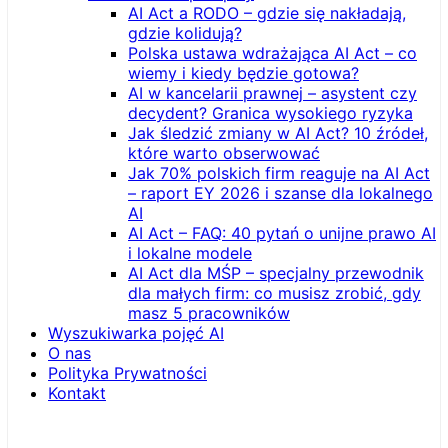
AI Act a RODO – gdzie się nakładają,
gdzie kolidują?
Polska ustawa wdrażająca AI Act – co
wiemy i kiedy będzie gotowa?
AI w kancelarii prawnej – asystent czy
decydent? Granica wysokiego ryzyka
Jak śledzić zmiany w AI Act? 10 źródeł,
które warto obserwować
Jak 70% polskich firm reaguje na AI Act
– raport EY 2026 i szanse dla lokalnego
AI
AI Act – FAQ: 40 pytań o unijne prawo AI
i lokalne modele
AI Act dla MŚP – specjalny przewodnik
dla małych firm: co musisz zrobić, gdy
masz 5 pracowników
Wyszukiwarka pojęć AI
O nas
Polityka Prywatności
Kontakt