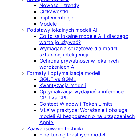
Nowości i trendy
Ciekawostki
Implementacje
Modele
Podstawy lokalnych modeli AI
Co to są lokalne modele AI i dlaczego
warto je używać?
Wymagania sprzętowe dla modeli
sztucznej inteligencji
Ochrona prywatności w lokalnych
wdrożeniach AI
Formaty i optymalizacja modeli
GGUF vs GGML
Kwantyzacja modeli
Optymalizacja wydajności inference:
CPU vs GPU
Context Window i Token Limits
MLX w praktyce: Wdrażanie i obsługa
modeli AI bezpośrednio na urządzeniach
Apple.
Zaawansowane techniki
Fine-tuning lokalnych modeli