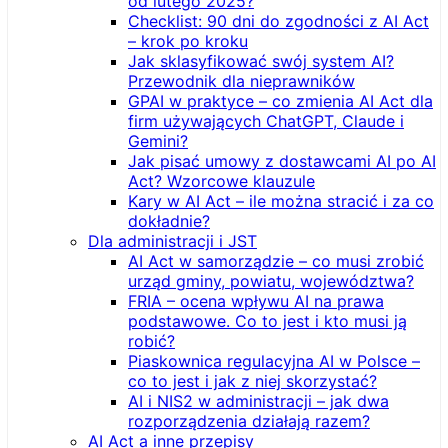
od lutego 2025?
Checklist: 90 dni do zgodności z AI Act
– krok po kroku
Jak sklasyfikować swój system AI?
Przewodnik dla nieprawników
GPAI w praktyce – co zmienia AI Act dla
firm używających ChatGPT, Claude i
Gemini?
Jak pisać umowy z dostawcami AI po AI
Act? Wzorcowe klauzule
Kary w AI Act – ile można stracić i za co
dokładnie?
Dla administracji i JST
AI Act w samorządzie – co musi zrobić
urząd gminy, powiatu, województwa?
FRIA – ocena wpływu AI na prawa
podstawowe. Co to jest i kto musi ją
robić?
Piaskownica regulacyjna AI w Polsce –
co to jest i jak z niej skorzystać?
AI i NIS2 w administracji – jak dwa
rozporządzenia działają razem?
AI Act a inne przepisy