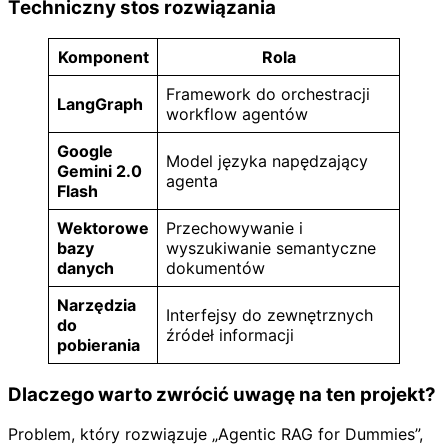
Techniczny stos rozwiązania
Komponent
Rola
Framework do orchestracji
LangGraph
workflow agentów
Google
Model języka napędzający
Gemini 2.0
agenta
Flash
Wektorowe
Przechowywanie i
bazy
wyszukiwanie semantyczne
danych
dokumentów
Narzędzia
Interfejsy do zewnętrznych
do
źródeł informacji
pobierania
Dlaczego warto zwrócić uwagę na ten projekt?
Problem, który rozwiązuje „Agentic RAG for Dummies”,