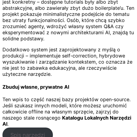
jest konkretny – dostępne tutorials były albo zbyt
abstrakcyjne, albo zawierały zbyt dużo boilerplate’u. Ten
projekt pokazuje minimalistyczne podejście do tematu
bez utraty funkcjonalności. Osób, które chcą szybko
zrozumieć agenty, wdrożyć własny system Q&A czy
eksperymentować z nowymi architekturami AI, znajdą tu
solidne podstawy.
Dodatkowo system jest zaprojektowany z myślą o
produkcji – implementuje self-correction, hybrydowe
wyszukiwanie i zarządzanie kontekstem, co oznacza że
nie jest to zabawka edukacyjna, ale rzeczywiście
użyteczne narzędzie.
Zbuduj własne, prywatne AI
Ten wpis to część naszej bazy projektów open-source.
Jeśli szukasz innych modeli, które możesz uruchomić
całkowicie offline na własnym sprzęcie, zajrzyj do
naszego stale rosnącego
Katalogu Lokalnych Narzędzi
AI
.
Spis narzędzi