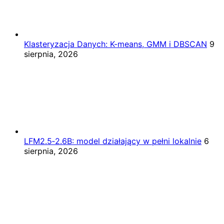
Klasteryzacja Danych: K-means, GMM i DBSCAN
9
sierpnia, 2026
LFM2.5‑2.6B: model działający w pełni lokalnie
6
sierpnia, 2026