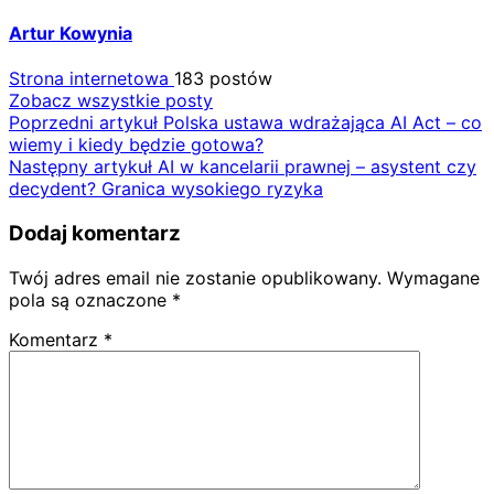
Artur Kowynia
Strona internetowa
183 postów
Zobacz wszystkie posty
Nawigacja
Poprzedni artykuł
Polska ustawa wdrażająca AI Act – co
wiemy i kiedy będzie gotowa?
wpisu
Następny artykuł
AI w kancelarii prawnej – asystent czy
decydent? Granica wysokiego ryzyka
Dodaj komentarz
Twój adres email nie zostanie opublikowany.
Wymagane
pola są oznaczone
*
Komentarz
*