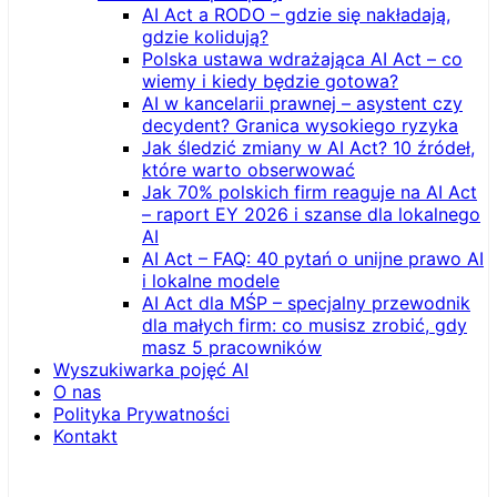
AI Act a RODO – gdzie się nakładają,
gdzie kolidują?
Polska ustawa wdrażająca AI Act – co
wiemy i kiedy będzie gotowa?
AI w kancelarii prawnej – asystent czy
decydent? Granica wysokiego ryzyka
Jak śledzić zmiany w AI Act? 10 źródeł,
które warto obserwować
Jak 70% polskich firm reaguje na AI Act
– raport EY 2026 i szanse dla lokalnego
AI
AI Act – FAQ: 40 pytań o unijne prawo AI
i lokalne modele
AI Act dla MŚP – specjalny przewodnik
dla małych firm: co musisz zrobić, gdy
masz 5 pracowników
Wyszukiwarka pojęć AI
O nas
Polityka Prywatności
Kontakt