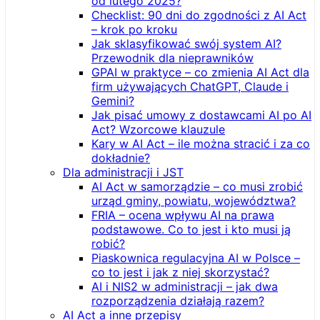
od lutego 2025?
Checklist: 90 dni do zgodności z AI Act
– krok po kroku
Jak sklasyfikować swój system AI?
Przewodnik dla nieprawników
GPAI w praktyce – co zmienia AI Act dla
firm używających ChatGPT, Claude i
Gemini?
Jak pisać umowy z dostawcami AI po AI
Act? Wzorcowe klauzule
Kary w AI Act – ile można stracić i za co
dokładnie?
Dla administracji i JST
AI Act w samorządzie – co musi zrobić
urząd gminy, powiatu, województwa?
FRIA – ocena wpływu AI na prawa
podstawowe. Co to jest i kto musi ją
robić?
Piaskownica regulacyjna AI w Polsce –
co to jest i jak z niej skorzystać?
AI i NIS2 w administracji – jak dwa
rozporządzenia działają razem?
AI Act a inne przepisy