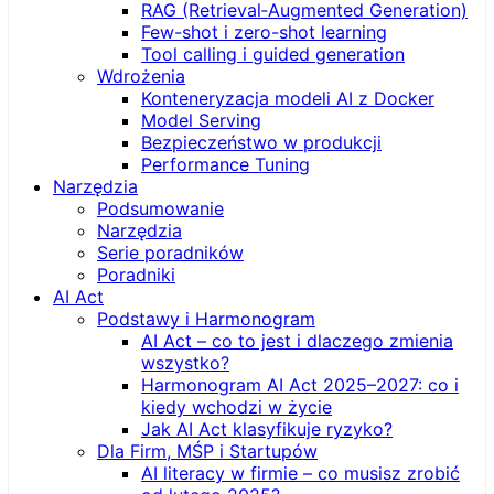
RAG (Retrieval‑Augmented Generation)
Few-shot i zero-shot learning
Tool calling i guided generation
Wdrożenia
Konteneryzacja modeli AI z Docker
Model Serving
Bezpieczeństwo w produkcji
Performance Tuning
Narzędzia
Podsumowanie
Narzędzia
Serie poradników
Poradniki
AI Act
Podstawy i Harmonogram
AI Act – co to jest i dlaczego zmienia
wszystko?
Harmonogram AI Act 2025–2027: co i
kiedy wchodzi w życie
Jak AI Act klasyfikuje ryzyko?
Dla Firm, MŚP i Startupów
AI literacy w firmie – co musisz zrobić