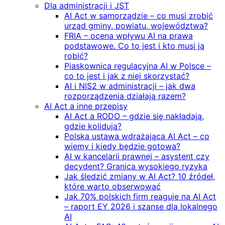
Dla administracji i JST
AI Act w samorządzie – co musi zrobić
urząd gminy, powiatu, województwa?
FRIA – ocena wpływu AI na prawa
podstawowe. Co to jest i kto musi ją
robić?
Piaskownica regulacyjna AI w Polsce –
co to jest i jak z niej skorzystać?
AI i NIS2 w administracji – jak dwa
rozporządzenia działają razem?
AI Act a inne przepisy
AI Act a RODO – gdzie się nakładają,
gdzie kolidują?
Polska ustawa wdrażająca AI Act – co
wiemy i kiedy będzie gotowa?
AI w kancelarii prawnej – asystent czy
decydent? Granica wysokiego ryzyka
Jak śledzić zmiany w AI Act? 10 źródeł,
które warto obserwować
Jak 70% polskich firm reaguje na AI Act
– raport EY 2026 i szanse dla lokalnego
AI