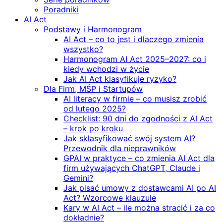
Poradniki
AI Act
Podstawy i Harmonogram
AI Act – co to jest i dlaczego zmienia
wszystko?
Harmonogram AI Act 2025–2027: co i
kiedy wchodzi w życie
Jak AI Act klasyfikuje ryzyko?
Dla Firm, MŚP i Startupów
AI literacy w firmie – co musisz zrobić
od lutego 2025?
Checklist: 90 dni do zgodności z AI Act
– krok po kroku
Jak sklasyfikować swój system AI?
Przewodnik dla nieprawników
GPAI w praktyce – co zmienia AI Act dla
firm używających ChatGPT, Claude i
Gemini?
Jak pisać umowy z dostawcami AI po AI
Act? Wzorcowe klauzule
Kary w AI Act – ile można stracić i za co
dokładnie?