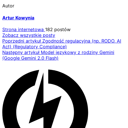
Autor
Artur Kowynia
Strona internetowa
182 postów
Zobacz wszystkie posty
Nawigacja
Poprzedni artykuł
Zgodność regulacyjna (np. RODO, AI
Act) (Regulatory Compliance)
wpisu
Następny artykuł
Model językowy z rodziny Gemini
(Google Gemini 2.0 Flash)