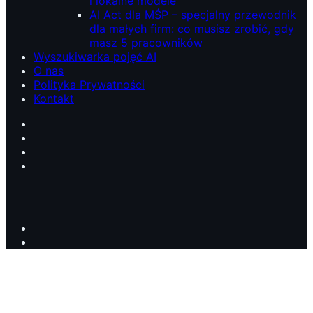
i lokalne modele
AI Act dla MŚP – specjalny przewodnik
dla małych firm: co musisz zrobić, gdy
masz 5 pracowników
Wyszukiwarka pojęć AI
O nas
Polityka Prywatności
Kontakt