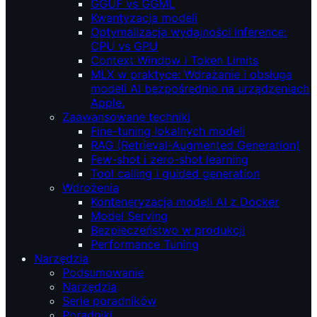
GGUF vs GGML
Kwantyzacja modeli
Optymalizacja wydajności inference:
CPU vs GPU
Context Window i Token Limits
MLX w praktyce: Wdrażanie i obsługa
modeli AI bezpośrednio na urządzeniach
Apple.
Zaawansowane techniki
Fine-tuning lokalnych modeli
RAG (Retrieval‑Augmented Generation)
Few-shot i zero-shot learning
Tool calling i guided generation
Wdrożenia
Konteneryzacja modeli AI z Docker
Model Serving
Bezpieczeństwo w produkcji
Performance Tuning
Narzędzia
Podsumowanie
Narzędzia
Serie poradników
Poradniki