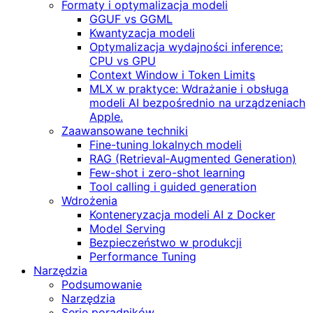
Formaty i optymalizacja modeli
GGUF vs GGML
Kwantyzacja modeli
Optymalizacja wydajności inference:
CPU vs GPU
Context Window i Token Limits
MLX w praktyce: Wdrażanie i obsługa
modeli AI bezpośrednio na urządzeniach
Apple.
Zaawansowane techniki
Fine-tuning lokalnych modeli
RAG (Retrieval‑Augmented Generation)
Few-shot i zero-shot learning
Tool calling i guided generation
Wdrożenia
Konteneryzacja modeli AI z Docker
Model Serving
Bezpieczeństwo w produkcji
Performance Tuning
Narzędzia
Podsumowanie
Narzędzia
Serie poradników