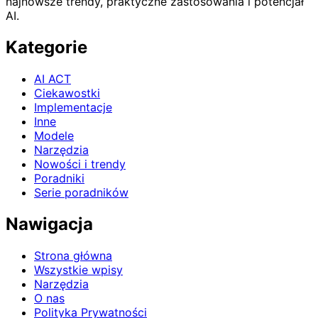
najnowsze trendy, praktyczne zastosowania i potencjał
AI.
Kategorie
AI ACT
Ciekawostki
Implementacje
Inne
Modele
Narzędzia
Nowości i trendy
Poradniki
Serie poradników
Nawigacja
Strona główna
Wszystkie wpisy
Narzędzia
O nas
Polityka Prywatności