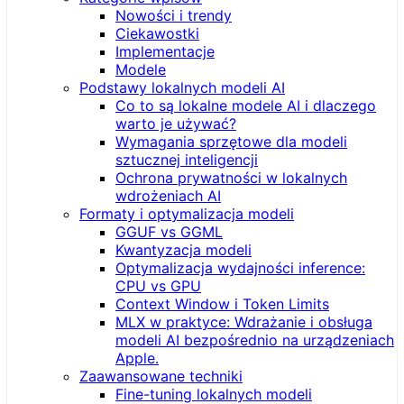
Nowości i trendy
Ciekawostki
Implementacje
Modele
Podstawy lokalnych modeli AI
Co to są lokalne modele AI i dlaczego
warto je używać?
Wymagania sprzętowe dla modeli
sztucznej inteligencji
Ochrona prywatności w lokalnych
wdrożeniach AI
Formaty i optymalizacja modeli
GGUF vs GGML
Kwantyzacja modeli
Optymalizacja wydajności inference:
CPU vs GPU
Context Window i Token Limits
MLX w praktyce: Wdrażanie i obsługa
modeli AI bezpośrednio na urządzeniach
Apple.
Zaawansowane techniki
Fine-tuning lokalnych modeli