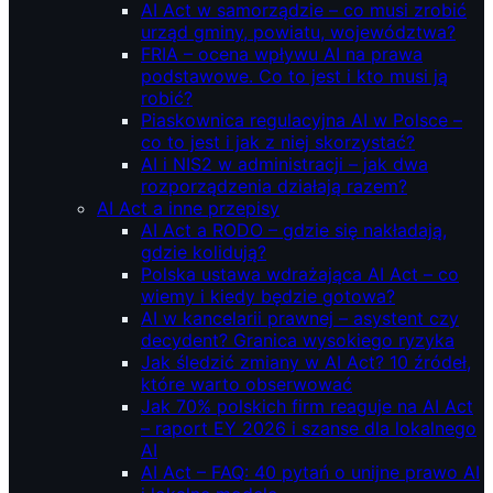
AI Act w samorządzie – co musi zrobić
urząd gminy, powiatu, województwa?
FRIA – ocena wpływu AI na prawa
podstawowe. Co to jest i kto musi ją
robić?
Piaskownica regulacyjna AI w Polsce –
co to jest i jak z niej skorzystać?
AI i NIS2 w administracji – jak dwa
rozporządzenia działają razem?
AI Act a inne przepisy
AI Act a RODO – gdzie się nakładają,
gdzie kolidują?
Polska ustawa wdrażająca AI Act – co
wiemy i kiedy będzie gotowa?
AI w kancelarii prawnej – asystent czy
decydent? Granica wysokiego ryzyka
Jak śledzić zmiany w AI Act? 10 źródeł,
które warto obserwować
Jak 70% polskich firm reaguje na AI Act
– raport EY 2026 i szanse dla lokalnego
AI
AI Act – FAQ: 40 pytań o unijne prawo AI