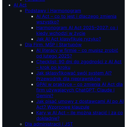
AI Act
Podstawy i Harmonogram
AI Act – co to jest i dlaczego zmienia
wszystko?
Harmonogram AI Act 2025–2027: co i
kiedy wchodzi w życie
Jak AI Act klasyfikuje ryzyko?
Dla Firm, MŚP i Startupów
AI literacy w firmie – co musisz zrobić
od lutego 2025?
Checklist: 90 dni do zgodności z AI Act
– krok po kroku
Jak sklasyfikować swój system AI?
Przewodnik dla nieprawników
GPAI w praktyce – co zmienia AI Act dla
firm używających ChatGPT, Claude i
Gemini?
Jak pisać umowy z dostawcami AI po AI
Act? Wzorcowe klauzule
Kary w AI Act – ile można stracić i za co
dokładnie?
Dla administracji i JST