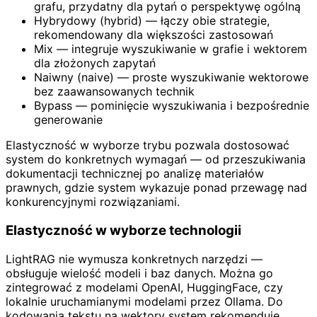
grafu, przydatny dla pytań o perspektywę ogólną
Hybrydowy (hybrid) — łączy obie strategie,
rekomendowany dla większości zastosowań
Mix — integruje wyszukiwanie w grafie i wektorem
dla złożonych zapytań
Naiwny (naive) — proste wyszukiwanie wektorowe
bez zaawansowanych technik
Bypass — pominięcie wyszukiwania i bezpośrednie
generowanie
Elastyczność w wyborze trybu pozwala dostosować
system do konkretnych wymagań — od przeszukiwania
dokumentacji technicznej po analizę materiałów
prawnych, gdzie system wykazuje ponad przewagę nad
konkurencyjnymi rozwiązaniami.
Elastyczność w wyborze technologii
LightRAG nie wymusza konkretnych narzędzi —
obsługuje wielość modeli i baz danych. Można go
zintegrować z modelami OpenAI, HuggingFace, czy
lokalnie uruchamianymi modelami przez Ollama. Do
kodowania tekstu na wektory system rekomenduje