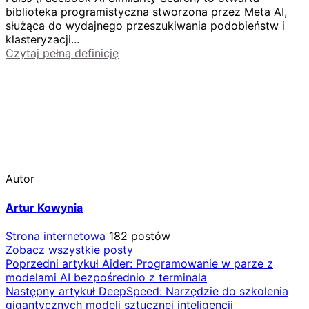
biblioteka programistyczna stworzona przez Meta AI,
służąca do wydajnego przeszukiwania podobieństw i
klasteryzacji...
Czytaj pełną definicję
Autor
Artur Kowynia
Strona internetowa
182 postów
Zobacz wszystkie posty
Nawigacja
Poprzedni artykuł
Aider: Programowanie w parze z
modelami AI bezpośrednio z terminala
wpisu
Następny artykuł
DeepSpeed: Narzędzie do szkolenia
gigantycznych modeli sztucznej inteligencji