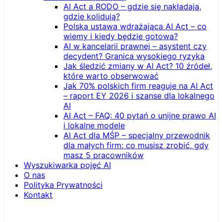
AI Act a RODO – gdzie się nakładają,
gdzie kolidują?
Polska ustawa wdrażająca AI Act – co
wiemy i kiedy będzie gotowa?
AI w kancelarii prawnej – asystent czy
decydent? Granica wysokiego ryzyka
Jak śledzić zmiany w AI Act? 10 źródeł,
które warto obserwować
Jak 70% polskich firm reaguje na AI Act
– raport EY 2026 i szanse dla lokalnego
AI
AI Act – FAQ: 40 pytań o unijne prawo AI
i lokalne modele
AI Act dla MŚP – specjalny przewodnik
dla małych firm: co musisz zrobić, gdy
masz 5 pracowników
Wyszukiwarka pojęć AI
O nas
Polityka Prywatności
Kontakt