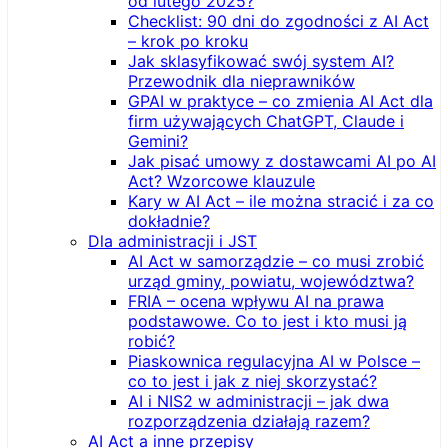
od lutego 2025?
Checklist: 90 dni do zgodności z AI Act
– krok po kroku
Jak sklasyfikować swój system AI?
Przewodnik dla nieprawników
GPAI w praktyce – co zmienia AI Act dla
firm używających ChatGPT, Claude i
Gemini?
Jak pisać umowy z dostawcami AI po AI
Act? Wzorcowe klauzule
Kary w AI Act – ile można stracić i za co
dokładnie?
Dla administracji i JST
AI Act w samorządzie – co musi zrobić
urząd gminy, powiatu, województwa?
FRIA – ocena wpływu AI na prawa
podstawowe. Co to jest i kto musi ją
robić?
Piaskownica regulacyjna AI w Polsce –
co to jest i jak z niej skorzystać?
AI i NIS2 w administracji – jak dwa
rozporządzenia działają razem?
AI Act a inne przepisy