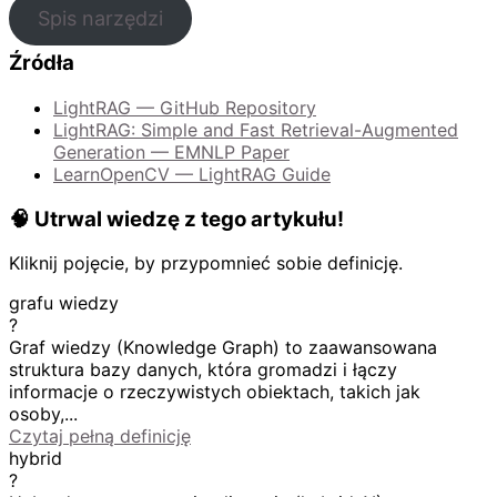
Spis narzędzi
Źródła
LightRAG — GitHub Repository
LightRAG: Simple and Fast Retrieval-Augmented
Generation — EMNLP Paper
LearnOpenCV — LightRAG Guide
🧠 Utrwal wiedzę z tego artykułu!
Kliknij pojęcie, by przypomnieć sobie definicję.
grafu wiedzy
?
Graf wiedzy (Knowledge Graph) to zaawansowana
struktura bazy danych, która gromadzi i łączy
informacje o rzeczywistych obiektach, takich jak
osoby,...
Czytaj pełną definicję
hybrid
?