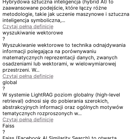
Hybrydowa sztuczna inteligencja (hybrid AI) to
zaawansowane podejście, które łączy różne
metodologie, takie jak uczenie maszynowe i sztuczna
inteligencja symboliczna,...
Czytaj pełną definicję
wyszukiwanie wektorowe
?
Wyszukiwanie wektorowe to technika odnajdywania
informacji polegająca na porównywaniu
matematycznych reprezentacji danych, zwanych
osadzeniami lub wektorami, w wielowymiarowej
przestrzeni. W...
Czytaj pełną definicję
global
?
W systemie LightRAG poziom globalny (high-level
retrieval) odnosi się do pobierania szerokich,
abstrakcyjnych informacji oraz ogólnych motywów
tematycznych rozproszonych w...
Czytaj pełną definicję
Faiss
?
Faiss (Facebook AI Similarity Search) to otwarta