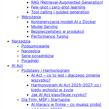
RAG (Retrieval‑Augmented Generation)
Few-shot i zero-shot learning
Tool calling i guided generation
Wdrożenia
Konteneryzacja modeli AI z Docker
Model Serving
Bezpieczeństwo w produkcji
Performance Tuning
Narzędzia
Podsumowanie
Narzędzia
Serie poradników
Poradniki
AI Act
Podstawy i Harmonogram
AI Act – co to jest i dlaczego zmienia
wszystko?
Harmonogram AI Act 2025–2027: co i
kiedy wchodzi w życie
Jak AI Act klasyfikuje ryzyko?
Dla Firm, MŚP i Startupów
AI literacy w firmie – co musisz zrobić