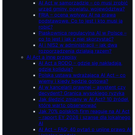
AI Act w samorządzie – co musi zrobić
urząd gminy, powiatu, województwa?
FRIA – ocena wpływu AI na prawa
podstawowe. Co to jest i kto musi ją
robić?
Piaskownica regulacyjna AI w Polsce –
co to jest i jak z niej skorzystać?
AI i NIS2 w administracji – jak dwa
rozporządzenia działają razem?
AI Act a inne przepisy
AI Act a RODO – gdzie się nakładają,
gdzie kolidują?
Polska ustawa wdrażająca AI Act – co
wiemy i kiedy będzie gotowa?
AI w kancelarii prawnej – asystent czy
decydent? Granica wysokiego ryzyka
Jak śledzić zmiany w AI Act? 10 źródeł,
które warto obserwować
Jak 70% polskich firm reaguje na AI Act
– raport EY 2026 i szanse dla lokalnego
AI
AI Act – FAQ: 40 pytań o unijne prawo AI