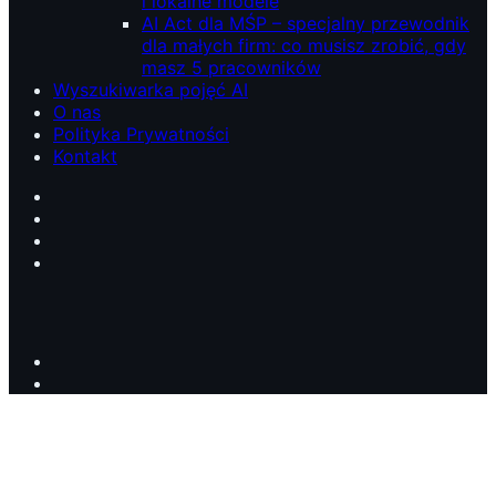
i lokalne modele
AI Act dla MŚP – specjalny przewodnik
dla małych firm: co musisz zrobić, gdy
masz 5 pracowników
Wyszukiwarka pojęć AI
O nas
Polityka Prywatności
Kontakt