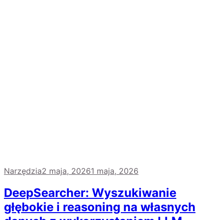
Narzędzia
2 maja, 2026
1 maja, 2026
DeepSearcher: Wyszukiwanie
głębokie i reasoning na własnych