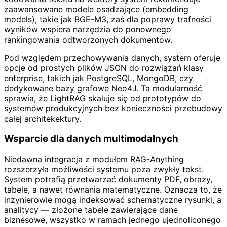
zaawansowane modele osadzające (embedding
models), takie jak BGE-M3, zaś dla poprawy trafności
wyników wspiera narzędzia do ponownego
rankingowania odtworzonych dokumentów.
Pod względem przechowywania danych, system oferuje
opcje od prostych plików JSON do rozwiązań klasy
enterprise, takich jak PostgreSQL, MongoDB, czy
dedykowane bazy grafowe Neo4J. Ta modularność
sprawia, że LightRAG skaluje się od prototypów do
systemów produkcyjnych bez konieczności przebudowy
całej architekektury.
Wsparcie dla danych multimodalnych
Niedawna integracja z modułem RAG-Anything
rozszerzyła możliwości systemu poza zwykły tekst.
System potrafią przetwarzać dokumenty PDF, obrazy,
tabele, a nawet równania matematyczne. Oznacza to, że
inżynierowie mogą indeksować schematyczne rysunki, a
analitycy — złożone tabele zawierające dane
biznesowe, wszystko w ramach jednego ujednoliconego