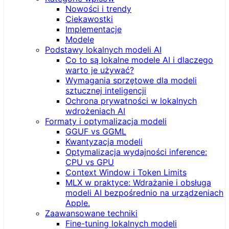
Nowości i trendy
Ciekawostki
Implementacje
Modele
Podstawy lokalnych modeli AI
Co to są lokalne modele AI i dlaczego
warto je używać?
Wymagania sprzętowe dla modeli
sztucznej inteligencji
Ochrona prywatności w lokalnych
wdrożeniach AI
Formaty i optymalizacja modeli
GGUF vs GGML
Kwantyzacja modeli
Optymalizacja wydajności inference:
CPU vs GPU
Context Window i Token Limits
MLX w praktyce: Wdrażanie i obsługa
modeli AI bezpośrednio na urządzeniach
Apple.
Zaawansowane techniki
Fine-tuning lokalnych modeli