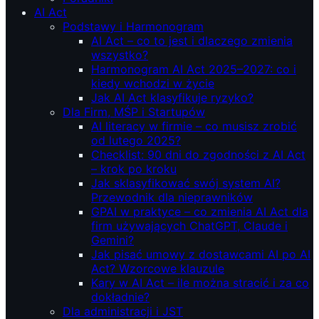
AI Act
Podstawy i Harmonogram
AI Act – co to jest i dlaczego zmienia
wszystko?
Harmonogram AI Act 2025–2027: co i
kiedy wchodzi w życie
Jak AI Act klasyfikuje ryzyko?
Dla Firm, MŚP i Startupów
AI literacy w firmie – co musisz zrobić
od lutego 2025?
Checklist: 90 dni do zgodności z AI Act
– krok po kroku
Jak sklasyfikować swój system AI?
Przewodnik dla nieprawników
GPAI w praktyce – co zmienia AI Act dla
firm używających ChatGPT, Claude i
Gemini?
Jak pisać umowy z dostawcami AI po AI
Act? Wzorcowe klauzule
Kary w AI Act – ile można stracić i za co
dokładnie?
Dla administracji i JST