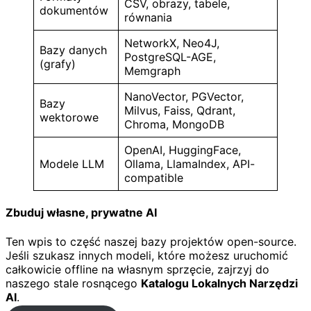
CSV, obrazy, tabele,
dokumentów
równania
NetworkX, Neo4J,
Bazy danych
PostgreSQL-AGE,
(grafy)
Memgraph
NanoVector, PGVector,
Bazy
Milvus, Faiss, Qdrant,
wektorowe
Chroma, MongoDB
OpenAI, HuggingFace,
Modele LLM
Ollama, LlamaIndex, API-
compatible
Zbuduj własne, prywatne AI
Ten wpis to część naszej bazy projektów open-source.
Jeśli szukasz innych modeli, które możesz uruchomić
całkowicie offline na własnym sprzęcie, zajrzyj do
naszego stale rosnącego
Katalogu Lokalnych Narzędzi
AI
.