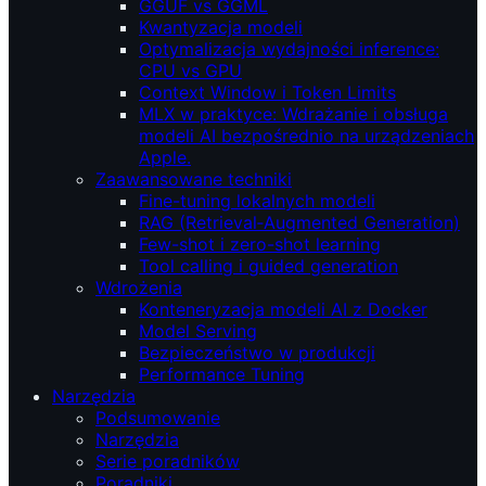
GGUF vs GGML
Kwantyzacja modeli
Optymalizacja wydajności inference:
CPU vs GPU
Context Window i Token Limits
MLX w praktyce: Wdrażanie i obsługa
modeli AI bezpośrednio na urządzeniach
Apple.
Zaawansowane techniki
Fine-tuning lokalnych modeli
RAG (Retrieval‑Augmented Generation)
Few-shot i zero-shot learning
Tool calling i guided generation
Wdrożenia
Konteneryzacja modeli AI z Docker
Model Serving
Bezpieczeństwo w produkcji
Performance Tuning
Narzędzia
Podsumowanie
Narzędzia
Serie poradników
Poradniki