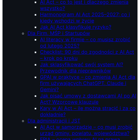
AI Act – co to jest i dlaczego zmienia
wszystko?
Harmonogram AI Act 2025–2027: co i
kiedy wchodzi w życie
Jak AI Act klasyfikuje ryzyko?
Dla Firm, MŚP i Startupów
AI literacy w firmie – co musisz zrobić
od lutego 2025?
Checklist: 90 dni do zgodności z AI Act
– krok po kroku
Jak sklasyfikować swój system AI?
Przewodnik dla nieprawników
GPAI w praktyce – co zmienia AI Act dla
firm używających ChatGPT, Claude i
Gemini?
Jak pisać umowy z dostawcami AI po AI
Act? Wzorcowe klauzule
Kary w AI Act – ile można stracić i za co
dokładnie?
Dla administracji i JST
AI Act w samorządzie – co musi zrobić
urząd gminy, powiatu, województwa?
FRIA – ocena wpływu AI na prawa