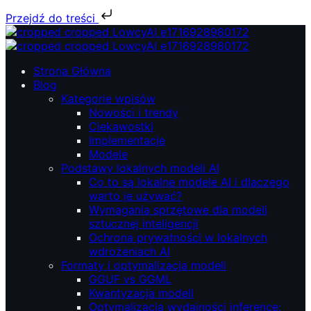
Przejdź do treści
Przejdź
do
treści
ŁowcyAI – Lokalne modele AI, prywatność i niezależność.
ŁowcyAI – Lokalne modele AI, prywatność i niezależność.
Strona Główna
Blog
Kategorie wpisów
Nowości i trendy
Ciekawostki
Implementacje
Modele
Podstawy lokalnych modeli AI
Co to są lokalne modele AI i dlaczego
warto je używać?
Wymagania sprzętowe dla modeli
sztucznej inteligencji
Ochrona prywatności w lokalnych
wdrożeniach AI
Formaty i optymalizacja modeli
GGUF vs GGML
Kwantyzacja modeli
Optymalizacja wydajności inference: