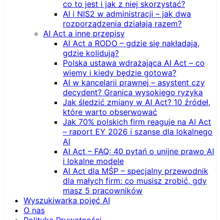
co to jest i jak z niej skorzystać?
AI i NIS2 w administracji – jak dwa
rozporządzenia działają razem?
AI Act a inne przepisy
AI Act a RODO – gdzie się nakładają,
gdzie kolidują?
Polska ustawa wdrażająca AI Act – co
wiemy i kiedy będzie gotowa?
AI w kancelarii prawnej – asystent czy
decydent? Granica wysokiego ryzyka
Jak śledzić zmiany w AI Act? 10 źródeł,
które warto obserwować
Jak 70% polskich firm reaguje na AI Act
– raport EY 2026 i szanse dla lokalnego
AI
AI Act – FAQ: 40 pytań o unijne prawo AI
i lokalne modele
AI Act dla MŚP – specjalny przewodnik
dla małych firm: co musisz zrobić, gdy
masz 5 pracowników
Wyszukiwarka pojęć AI
O nas