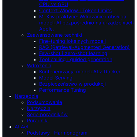
CPU vs GPU
Context Window i Token Limits
MLX w praktyce: Wdrażanie i obsługa
modeli AI bezpośrednio na urządzeniach
Apple.
Zaawansowane techniki
Fine-tuning lokalnych modeli
RAG (Retrieval‑Augmented Generation)
Few-shot i zero-shot learning
Tool calling i guided generation
Wdrożenia
Konteneryzacja modeli AI z Docker
Model Serving
Bezpieczeństwo w produkcji
Performance Tuning
Narzędzia
Podsumowanie
Narzędzia
Serie poradników
Poradniki
AI Act
Podstawy i Harmonogram