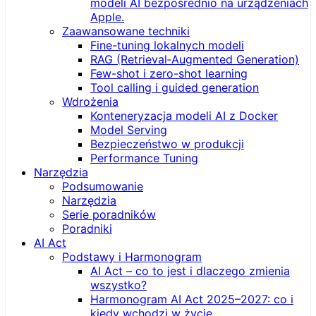
modeli AI bezpośrednio na urządzeniach
Apple.
Zaawansowane techniki
Fine-tuning lokalnych modeli
RAG (Retrieval‑Augmented Generation)
Few-shot i zero-shot learning
Tool calling i guided generation
Wdrożenia
Konteneryzacja modeli AI z Docker
Model Serving
Bezpieczeństwo w produkcji
Performance Tuning
Narzędzia
Podsumowanie
Narzędzia
Serie poradników
Poradniki
AI Act
Podstawy i Harmonogram
AI Act – co to jest i dlaczego zmienia
wszystko?
Harmonogram AI Act 2025–2027: co i
kiedy wchodzi w życie