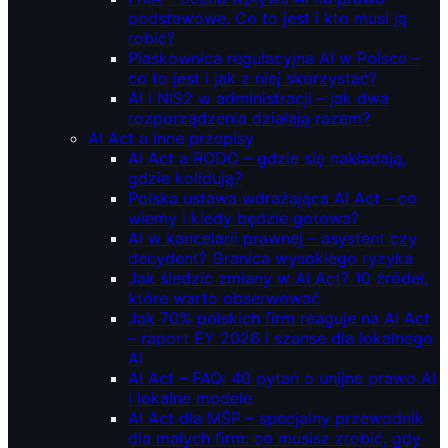
podstawowe. Co to jest i kto musi ją
robić?
Piaskownica regulacyjna AI w Polsce –
co to jest i jak z niej skorzystać?
AI i NIS2 w administracji – jak dwa
rozporządzenia działają razem?
AI Act a inne przepisy
AI Act a RODO – gdzie się nakładają,
gdzie kolidują?
Polska ustawa wdrażająca AI Act – co
wiemy i kiedy będzie gotowa?
AI w kancelarii prawnej – asystent czy
decydent? Granica wysokiego ryzyka
Jak śledzić zmiany w AI Act? 10 źródeł,
które warto obserwować
Jak 70% polskich firm reaguje na AI Act
– raport EY 2026 i szanse dla lokalnego
AI
AI Act – FAQ: 40 pytań o unijne prawo AI
i lokalne modele
AI Act dla MŚP – specjalny przewodnik
dla małych firm: co musisz zrobić, gdy