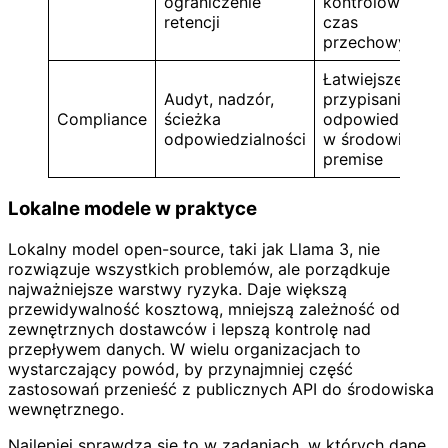
ograniczenie
kontrolowany
retencji
czas
przechowywani
Łatwiejsze
Audyt, nadzór,
przypisanie
Compliance
ścieżka
odpowiedzialno
odpowiedzialności
w środowisku o
premise
Lokalne modele w praktyce
Lokalny model open-source, taki jak Llama 3, nie
rozwiązuje wszystkich problemów, ale porządkuje
najważniejsze warstwy ryzyka. Daje większą
przewidywalność kosztową, mniejszą zależność od
zewnętrznych dostawców i lepszą kontrolę nad
przepływem danych. W wielu organizacjach to
wystarczający powód, by przynajmniej część
zastosowań przenieść z publicznych API do środowiska
wewnętrznego.
Najlepiej sprawdza się to w zadaniach, w których dane