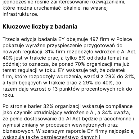
jednocześnie rośnie zainteresowanie rozwiązaniami,
które można uruchamiać lokalnie, na własnej
infrastrukturze.
Kluczowe liczby z badania
Trzecia edycja badania EY obejmuje 497 firm w Polsce i
pokazuje wyraźne przyspieszenie przygotowań do
nowych regulacji. 31% firm rozpoczęło wdrożenie AI Act,
40% jest w trakcie prac, a tylko 8% odkłada temat na
później; to oznacza, że ponad 70% organizacji ma już
temat regulacji w toku. EY wskazuje też, że odsetek
firm, które rozpoczęły wdrożenia, wzrósł z 29% do 31%,
a tych będących w trakcie prac z 29% do 40%, co
razem daje wzrost o 13 punktów procentowych rok do
roku.
Po stronie barier 32% organizacji wskazuje compliance
jako czynnik utrudniający wdrożenie AI, a 34% uważa,
że pełne dostosowanie do AI Act będzie pracochłonne i
wymusi zmiany w procesach wewnętrznych oraz
biznesowych. W szerszym raporcie EY firmy najczęściej
wskazują także bezpieczeństwo danych i