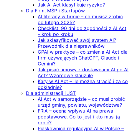
Jak AI Act klasyfikuje ryzyko?
Dla Firm, MŚP i Startupów
AI literacy w firmie – co musisz zrobić
od lutego 2025?
Checklist: 90 dni do zgodności z AI Act
– krok po kroku
Jak sklasyfikować swój system AI?
Przewodnik dla nieprawników
GPAI w praktyce – co zmienia AI Act dla
firm używających ChatGPT, Claude i
Gemini?
Jak pisać umowy z dostawcami AI po AI
Act? Wzorcowe klauzule
Kary w AI Act – ile można stracić i za co
dokładnie?
Dla administracji i JST
AI Act w samorządzie – co musi zrobić
urząd gminy, powiatu, województwa?
FRIA – ocena wpływu AI na prawa
podstawowe. Co to jest i kto musi ją
robić?
Piaskownica regulacyjna AI w Polsce –