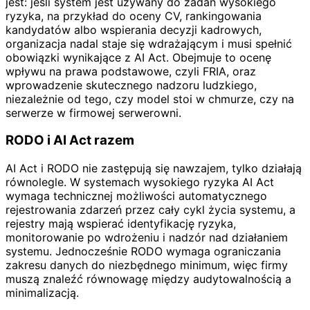
jest: jeśli system jest używany do zadań wysokiego
ryzyka, na przykład do oceny CV, rankingowania
kandydatów albo wspierania decyzji kadrowych,
organizacja nadal staje się wdrażającym i musi spełnić
obowiązki wynikające z AI Act. Obejmuje to ocenę
wpływu na prawa podstawowe, czyli FRIA, oraz
wprowadzenie skutecznego nadzoru ludzkiego,
niezależnie od tego, czy model stoi w chmurze, czy na
serwerze w firmowej serwerowni.
RODO i AI Act razem
AI Act i RODO nie zastępują się nawzajem, tylko działają
równolegle. W systemach wysokiego ryzyka AI Act
wymaga technicznej możliwości automatycznego
rejestrowania zdarzeń przez cały cykl życia systemu, a
rejestry mają wspierać identyfikację ryzyka,
monitorowanie po wdrożeniu i nadzór nad działaniem
systemu. Jednocześnie RODO wymaga ograniczania
zakresu danych do niezbędnego minimum, więc firmy
muszą znaleźć równowagę między audytowalnością a
minimalizacją.