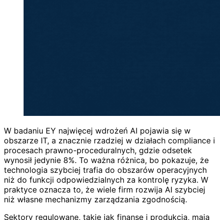
W badaniu EY najwięcej wdrożeń AI pojawia się w
obszarze IT, a znacznie rzadziej w działach compliance i
procesach prawno-proceduralnych, gdzie odsetek
wynosił jedynie 8%. To ważna różnica, bo pokazuje, że
technologia szybciej trafia do obszarów operacyjnych
niż do funkcji odpowiedzialnych za kontrolę ryzyka. W
praktyce oznacza to, że wiele firm rozwija AI szybciej
niż własne mechanizmy zarządzania zgodnością.
Sektory regulowane, takie jak finanse i produkcja, mają