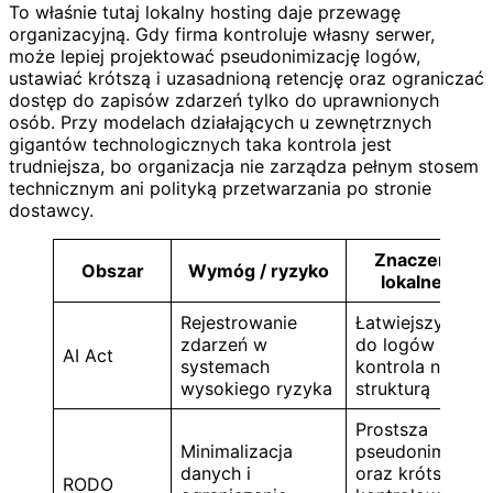
To właśnie tutaj lokalny hosting daje przewagę
organizacyjną. Gdy firma kontroluje własny serwer,
może lepiej projektować pseudonimizację logów,
ustawiać krótszą i uzasadnioną retencję oraz ograniczać
dostęp do zapisów zdarzeń tylko do uprawnionych
osób. Przy modelach działających u zewnętrznych
gigantów technologicznych taka kontrola jest
trudniejsza, bo organizacja nie zarządza pełnym stosem
technicznym ani polityką przetwarzania po stronie
dostawcy.
Znaczenie dl
Obszar
Wymóg / ryzyko
lokalnego AI
Rejestrowanie
Łatwiejszy dost
zdarzeń w
do logów i pełn
AI Act
systemach
kontrola nad ich
wysokiego ryzyka
strukturą
Prostsza
Minimalizacja
pseudonimizacj
danych i
oraz krótszy,
RODO