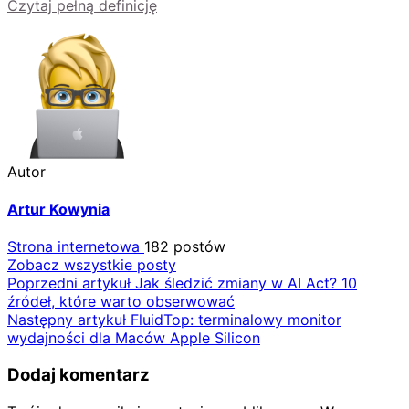
Czytaj pełną definicję
Autor
Artur Kowynia
Strona internetowa
182 postów
Zobacz wszystkie posty
Nawigacja
Poprzedni artykuł
Jak śledzić zmiany w AI Act? 10
źródeł, które warto obserwować
wpisu
Następny artykuł
FluidTop: terminalowy monitor
wydajności dla Maców Apple Silicon
Dodaj komentarz