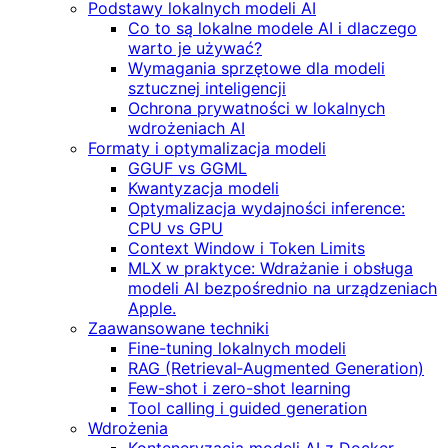
Podstawy lokalnych modeli AI
Co to są lokalne modele AI i dlaczego
warto je używać?
Wymagania sprzętowe dla modeli
sztucznej inteligencji
Ochrona prywatności w lokalnych
wdrożeniach AI
Formaty i optymalizacja modeli
GGUF vs GGML
Kwantyzacja modeli
Optymalizacja wydajności inference:
CPU vs GPU
Context Window i Token Limits
MLX w praktyce: Wdrażanie i obsługa
modeli AI bezpośrednio na urządzeniach
Apple.
Zaawansowane techniki
Fine-tuning lokalnych modeli
RAG (Retrieval‑Augmented Generation)
Few-shot i zero-shot learning
Tool calling i guided generation
Wdrożenia