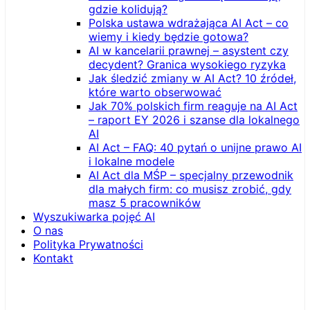
gdzie kolidują?
Polska ustawa wdrażająca AI Act – co
wiemy i kiedy będzie gotowa?
AI w kancelarii prawnej – asystent czy
decydent? Granica wysokiego ryzyka
Jak śledzić zmiany w AI Act? 10 źródeł,
które warto obserwować
Jak 70% polskich firm reaguje na AI Act
– raport EY 2026 i szanse dla lokalnego
AI
AI Act – FAQ: 40 pytań o unijne prawo AI
i lokalne modele
AI Act dla MŚP – specjalny przewodnik
dla małych firm: co musisz zrobić, gdy
masz 5 pracowników
Wyszukiwarka pojęć AI
O nas
Polityka Prywatności
Kontakt