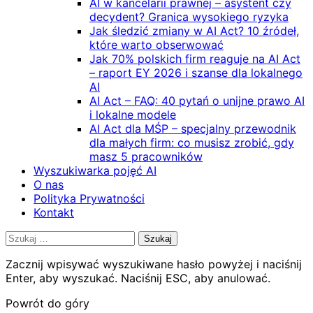
AI w kancelarii prawnej – asystent czy
decydent? Granica wysokiego ryzyka
Jak śledzić zmiany w AI Act? 10 źródeł,
które warto obserwować
Jak 70% polskich firm reaguje na AI Act
– raport EY 2026 i szanse dla lokalnego
AI
AI Act – FAQ: 40 pytań o unijne prawo AI
i lokalne modele
AI Act dla MŚP – specjalny przewodnik
dla małych firm: co musisz zrobić, gdy
masz 5 pracowników
Wyszukiwarka pojęć AI
O nas
Polityka Prywatności
Kontakt
Szukaj:
Zacznij wpisywać wyszukiwane hasło powyżej i naciśnij
Enter, aby wyszukać. Naciśnij ESC, aby anulować.
Powrót do góry