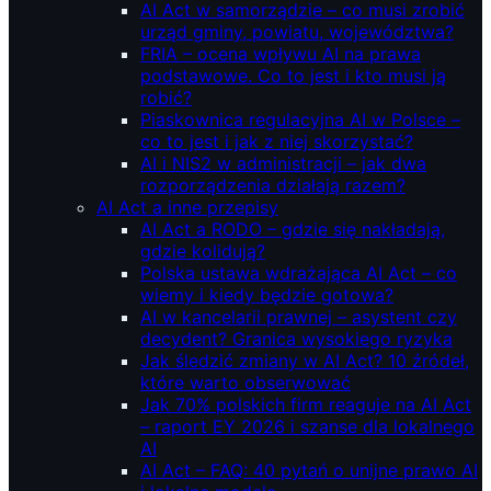
AI Act w samorządzie – co musi zrobić
urząd gminy, powiatu, województwa?
FRIA – ocena wpływu AI na prawa
podstawowe. Co to jest i kto musi ją
robić?
Piaskownica regulacyjna AI w Polsce –
co to jest i jak z niej skorzystać?
AI i NIS2 w administracji – jak dwa
rozporządzenia działają razem?
AI Act a inne przepisy
AI Act a RODO – gdzie się nakładają,
gdzie kolidują?
Polska ustawa wdrażająca AI Act – co
wiemy i kiedy będzie gotowa?
AI w kancelarii prawnej – asystent czy
decydent? Granica wysokiego ryzyka
Jak śledzić zmiany w AI Act? 10 źródeł,
które warto obserwować
Jak 70% polskich firm reaguje na AI Act
– raport EY 2026 i szanse dla lokalnego
AI
AI Act – FAQ: 40 pytań o unijne prawo AI