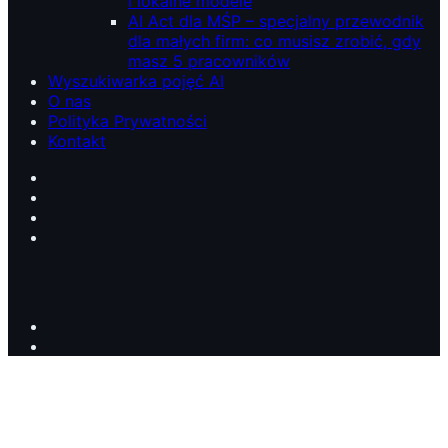
i lokalne modele
AI Act dla MŚP – specjalny przewodnik
dla małych firm: co musisz zrobić, gdy
masz 5 pracowników
Wyszukiwarka pojęć AI
O nas
Polityka Prywatności
Kontakt