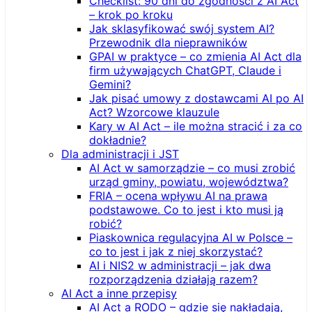
Checklist: 90 dni do zgodności z AI Act
– krok po kroku
Jak sklasyfikować swój system AI?
Przewodnik dla nieprawników
GPAI w praktyce – co zmienia AI Act dla
firm używających ChatGPT, Claude i
Gemini?
Jak pisać umowy z dostawcami AI po AI
Act? Wzorcowe klauzule
Kary w AI Act – ile można stracić i za co
dokładnie?
Dla administracji i JST
AI Act w samorządzie – co musi zrobić
urząd gminy, powiatu, województwa?
FRIA – ocena wpływu AI na prawa
podstawowe. Co to jest i kto musi ją
robić?
Piaskownica regulacyjna AI w Polsce –
co to jest i jak z niej skorzystać?
AI i NIS2 w administracji – jak dwa
rozporządzenia działają razem?
AI Act a inne przepisy
AI Act a RODO – gdzie się nakładają,