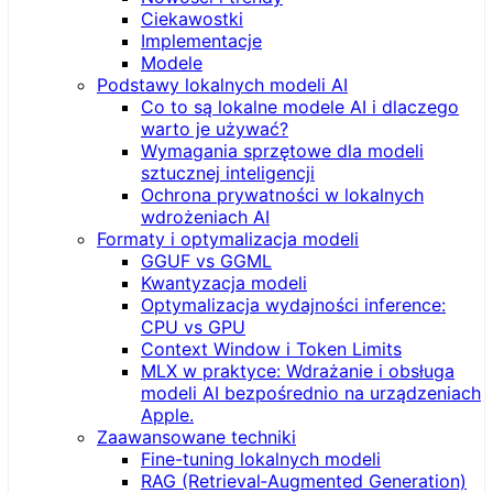
Ciekawostki
Implementacje
Modele
Podstawy lokalnych modeli AI
Co to są lokalne modele AI i dlaczego
warto je używać?
Wymagania sprzętowe dla modeli
sztucznej inteligencji
Ochrona prywatności w lokalnych
wdrożeniach AI
Formaty i optymalizacja modeli
GGUF vs GGML
Kwantyzacja modeli
Optymalizacja wydajności inference:
CPU vs GPU
Context Window i Token Limits
MLX w praktyce: Wdrażanie i obsługa
modeli AI bezpośrednio na urządzeniach
Apple.
Zaawansowane techniki
Fine-tuning lokalnych modeli
RAG (Retrieval‑Augmented Generation)