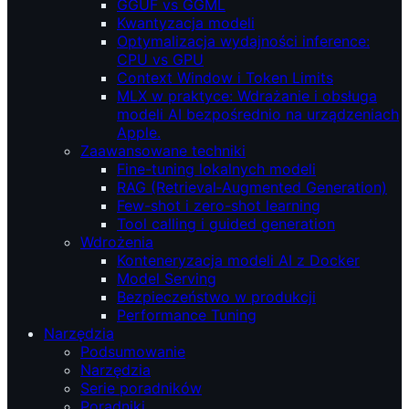
GGUF vs GGML
Kwantyzacja modeli
Optymalizacja wydajności inference:
CPU vs GPU
Context Window i Token Limits
MLX w praktyce: Wdrażanie i obsługa
modeli AI bezpośrednio na urządzeniach
Apple.
Zaawansowane techniki
Fine-tuning lokalnych modeli
RAG (Retrieval‑Augmented Generation)
Few-shot i zero-shot learning
Tool calling i guided generation
Wdrożenia
Konteneryzacja modeli AI z Docker
Model Serving
Bezpieczeństwo w produkcji
Performance Tuning
Narzędzia
Podsumowanie
Narzędzia
Serie poradników
Poradniki