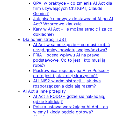
GPAI w praktyce – co zmienia AI Act dla
firm używających ChatGPT, Claude i
Gemini?
Jak pisać umowy z dostawcami AI po AI
Act? Wzorcowe klauzule
Kary w AI Act – ile można stracić i za co
dokładnie?
Dla administracji i JST
AI Act w samorządzie – co musi zrobić
urząd gminy, powiatu, województwa?
FRIA – ocena wpływu AI na prawa
podstawowe. Co to jest i kto musi ją
robić?
Piaskownica regulacyjna AI w Polsce –
co to jest i jak z niej skorzystać?
AI i NIS2 w administracji – jak dwa
rozporządzenia działają razem?
AI Act a inne przepisy
AI Act a RODO – gdzie się nakładają,
gdzie kolidują?
Polska ustawa wdrażająca AI Act – co
wiemy i kiedy będzie gotowa?