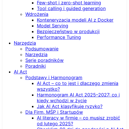
Few-shot i zero-shot learning
Tool calling i guided generation
Wdrożenia
Konteneryzacja modeli AI z Docker
Model Serving
Bezpieczeństwo w produkcji
Performance Tuning
Narzędzia
Podsumowanie
Narzędzia
Serie poradników
Poradniki
AI Act
Podstawy i Harmonogram
AI Act – co to jest i dlaczego zmienia
wszystko?
Harmonogram AI Act 2025–2027: co i
kiedy wchodzi w życie
Jak AI Act klasyfikuje ryzyko?
Dla Firm, MŚP i Startupów
AI literacy w firmie – co musisz zrobić
od lutego 2025?