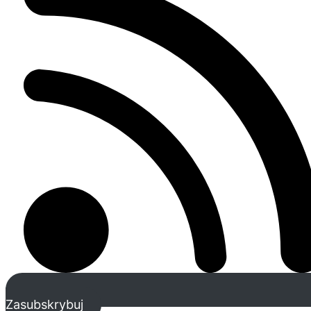
Zasubskrybuj