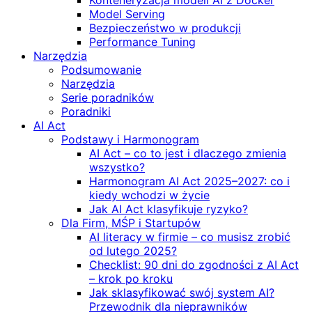
Konteneryzacja modeli AI z Docker
Model Serving
Bezpieczeństwo w produkcji
Performance Tuning
Narzędzia
Podsumowanie
Narzędzia
Serie poradników
Poradniki
AI Act
Podstawy i Harmonogram
AI Act – co to jest i dlaczego zmienia
wszystko?
Harmonogram AI Act 2025–2027: co i
kiedy wchodzi w życie
Jak AI Act klasyfikuje ryzyko?
Dla Firm, MŚP i Startupów
AI literacy w firmie – co musisz zrobić
od lutego 2025?
Checklist: 90 dni do zgodności z AI Act
– krok po kroku
Jak sklasyfikować swój system AI?
Przewodnik dla nieprawników