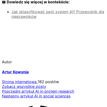
📖 Dowiedz się więcej w kontekście:
Jak sklasyfikować swój system AI? Przewodnik dla
nieprawników
Autor
Artur Kowynia
Strona internetowa
182 postów
Zobacz wszystkie posty
Nawigacja
Poprzedni artykuł
AI in protein research
Następny artykuł
AI in social sciences
wpisu