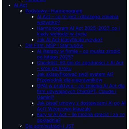
AI Act
Podstawy i Harmonogram
AI Act – co to jest i dlaczego zmienia
wszystko?
Harmonogram AI Act 2025–2027: co i
kiedy wchodzi w życie
Jak AI Act klasyfikuje ryzyko?
Dla Firm, MŚP i Startupów
AI literacy w firmie – co musisz zrobić
od lutego 2025?
Checklist: 90 dni do zgodności z AI Act
– krok po kroku
Jak sklasyfikować swój system AI?
Przewodnik dla nieprawników
GPAI w praktyce – co zmienia AI Act dla
firm używających ChatGPT, Claude i
Gemini?
Jak pisać umowy z dostawcami AI po AI
Act? Wzorcowe klauzule
Kary w AI Act – ile można stracić i za co
dokładnie?
Dla administracji i JST