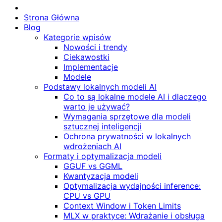
Strona Główna
Blog
Kategorie wpisów
Nowości i trendy
Ciekawostki
Implementacje
Modele
Podstawy lokalnych modeli AI
Co to są lokalne modele AI i dlaczego
warto je używać?
Wymagania sprzętowe dla modeli
sztucznej inteligencji
Ochrona prywatności w lokalnych
wdrożeniach AI
Formaty i optymalizacja modeli
GGUF vs GGML
Kwantyzacja modeli
Optymalizacja wydajności inference:
CPU vs GPU
Context Window i Token Limits
MLX w praktyce: Wdrażanie i obsługa