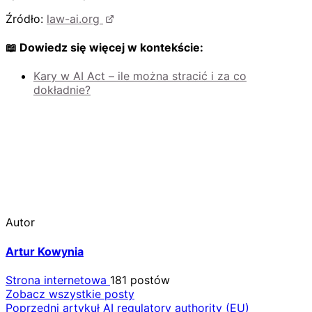
Źródło:
law-ai.org
📖 Dowiedz się więcej w kontekście:
Kary w AI Act – ile można stracić i za co
dokładnie?
Autor
Artur Kowynia
Strona internetowa
181 postów
Zobacz wszystkie posty
Nawigacja
Poprzedni artykuł
AI regulatory authority (EU)