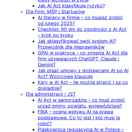
Jak AI Act klasyfikuje ryzyko?
Dla Firm, MŚP i Startupów
AI literacy w firmie – co musisz zrobić
od lutego 2025?
Checklist: 90 dni do zgodności z AI Act
– krok po kroku
Jak sklasyfikować swój system AI?
Przewodnik dla nieprawników
GPAI w praktyce – co zmienia AI Act dla
firm używających ChatGPT, Claude i
Gemini?
Jak pisać umowy z dostawcami AI po AI
Act? Wzorcowe klauzule
Kary w AI Act – ile można stracić i za co
dokładnie?
Dla administracji i JST
AI Act w samorządzie – co musi zrobić
urząd gminy, powiatu, województwa?
FRIA – ocena wpływu AI na prawa
podstawowe. Co to jest i kto musi ją
robić?
Piaskownica regulacyjna AI w Polsce –