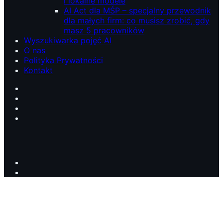
i lokalne modele
AI Act dla MŚP – specjalny przewodnik
dla małych firm: co musisz zrobić, gdy
masz 5 pracowników
Wyszukiwarka pojęć AI
O nas
Polityka Prywatności
Kontakt