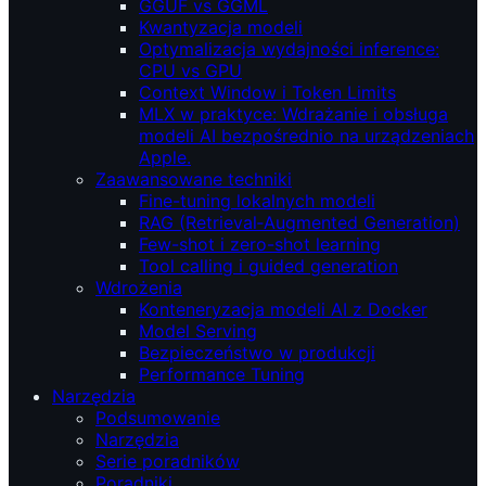
GGUF vs GGML
Kwantyzacja modeli
Optymalizacja wydajności inference:
CPU vs GPU
Context Window i Token Limits
MLX w praktyce: Wdrażanie i obsługa
modeli AI bezpośrednio na urządzeniach
Apple.
Zaawansowane techniki
Fine-tuning lokalnych modeli
RAG (Retrieval‑Augmented Generation)
Few-shot i zero-shot learning
Tool calling i guided generation
Wdrożenia
Konteneryzacja modeli AI z Docker
Model Serving
Bezpieczeństwo w produkcji
Performance Tuning
Narzędzia
Podsumowanie
Narzędzia
Serie poradników
Poradniki