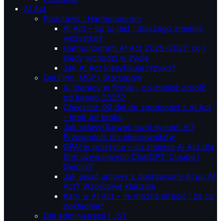
AI Act
Podstawy i Harmonogram
AI Act – co to jest i dlaczego zmienia
wszystko?
Harmonogram AI Act 2025–2027: co i
kiedy wchodzi w życie
Jak AI Act klasyfikuje ryzyko?
Dla Firm, MŚP i Startupów
AI literacy w firmie – co musisz zrobić
od lutego 2025?
Checklist: 90 dni do zgodności z AI Act
– krok po kroku
Jak sklasyfikować swój system AI?
Przewodnik dla nieprawników
GPAI w praktyce – co zmienia AI Act dla
firm używających ChatGPT, Claude i
Gemini?
Jak pisać umowy z dostawcami AI po AI
Act? Wzorcowe klauzule
Kary w AI Act – ile można stracić i za co
dokładnie?
Dla administracji i JST