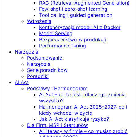
RAG (Retrieval‑Augmented Generation)
Few-shot i zero-shot learning
Tool calling i guided generation
Wdrożenia
Konteneryzacja modeli AI z Docker
Model Serving
Bezpieczeństwo w produkcji
Performance Tuning
Narzędzia
Podsumowanie
Narzędzia
Serie poradników
Poradniki
AI Act
Podstawy i Harmonogram
AI Act – co to jest i dlaczego zmienia
wszystko?
Harmonogram AI Act 2025–2027: co i
kiedy wchodzi w życie
Jak AI Act klasyfikuje ryzyko?
Dla Firm, MŚP i Startupów
AI literacy w firmie – co musisz zrobić