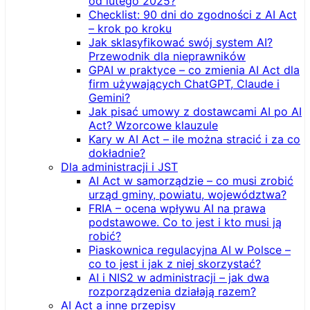
od lutego 2025?
Checklist: 90 dni do zgodności z AI Act
– krok po kroku
Jak sklasyfikować swój system AI?
Przewodnik dla nieprawników
GPAI w praktyce – co zmienia AI Act dla
firm używających ChatGPT, Claude i
Gemini?
Jak pisać umowy z dostawcami AI po AI
Act? Wzorcowe klauzule
Kary w AI Act – ile można stracić i za co
dokładnie?
Dla administracji i JST
AI Act w samorządzie – co musi zrobić
urząd gminy, powiatu, województwa?
FRIA – ocena wpływu AI na prawa
podstawowe. Co to jest i kto musi ją
robić?
Piaskownica regulacyjna AI w Polsce –
co to jest i jak z niej skorzystać?
AI i NIS2 w administracji – jak dwa
rozporządzenia działają razem?
AI Act a inne przepisy