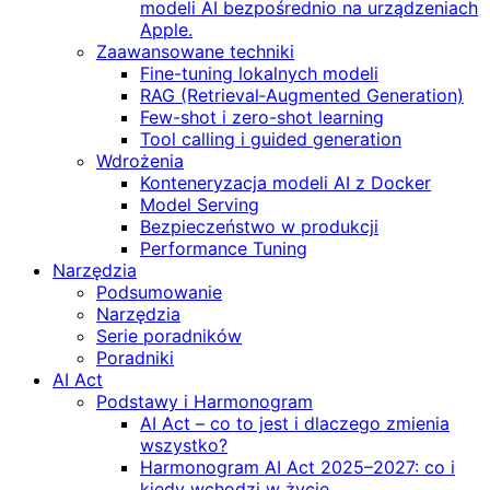
modeli AI bezpośrednio na urządzeniach
Apple.
Zaawansowane techniki
Fine-tuning lokalnych modeli
RAG (Retrieval‑Augmented Generation)
Few-shot i zero-shot learning
Tool calling i guided generation
Wdrożenia
Konteneryzacja modeli AI z Docker
Model Serving
Bezpieczeństwo w produkcji
Performance Tuning
Narzędzia
Podsumowanie
Narzędzia
Serie poradników
Poradniki
AI Act
Podstawy i Harmonogram
AI Act – co to jest i dlaczego zmienia
wszystko?
Harmonogram AI Act 2025–2027: co i
kiedy wchodzi w życie