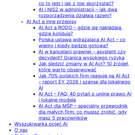
co to jest i jak z niej skorzystać?
AI i NIS2 w administracji – jak dwa
rozporządzenia działają razem?
AI Act a inne przepisy
AI Act a RODO – gdzie się nakładają,
gdzie kolidują?
Polska ustawa wdrażająca AI Act – co
wiemy i kiedy będzie gotowa?
AI w kancelarii prawnej – asystent czy
decydent? Granica wysokiego ryzyka
Jak śledzić zmiany w AI Act? 10 źródeł,
które warto obserwować
Jak 70% polskich firm reaguje na AI Act
– raport EY 2026 i szanse dla lokalnego
AI
AI Act – FAQ: 40 pytań o unijne prawo AI
i lokalne modele
AI Act dla MŚP – specjalny przewodnik
dla małych firm: co musisz zrobić, gdy
masz 5 pracowników
Wyszukiwarka pojęć AI
O nas