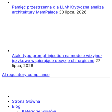
Pamięć przestrzenna dla LLM: Krytyczna analiza
architektury MemPalace
30 lipca, 2026
Ataki typu prompt injection na modele wizyjno-
językowe wspierające decyzje chirurgiczne
27
lipca, 2026
AI regulatory compliance
Strona Główna
Blog
Kategorie wpisów