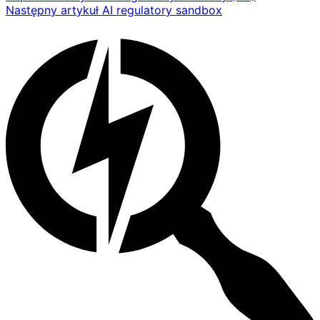
Następny artykuł
AI regulatory sandbox
wpisu