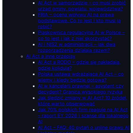
AI Act w samorządzie – co musi zrobić
urząd gminy, powiatu, województwa?
FRIA – ocena wpływu AI na prawa
podstawowe. Co to jest i kto musi ją
robić?
Piaskownica regulacyjna AI w Polsce –
co to jest i jak z niej skorzystać?
AI i NIS2 w administracji – jak dwa
rozporządzenia działają razem?
AI Act a inne przepisy
AI Act a RODO – gdzie się nakładają,
gdzie kolidują?
Polska ustawa wdrażająca AI Act – co
wiemy i kiedy będzie gotowa?
AI w kancelarii prawnej – asystent czy
decydent? Granica wysokiego ryzyka
Jak śledzić zmiany w AI Act? 10 źródeł,
które warto obserwować
Jak 70% polskich firm reaguje na AI Act
– raport EY 2026 i szanse dla lokalnego
AI
AI Act – FAQ: 40 pytań o unijne prawo AI