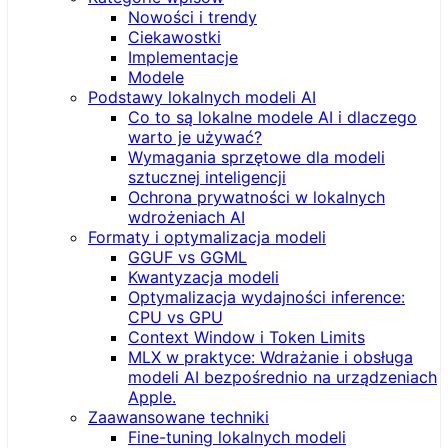
Nowości i trendy
Ciekawostki
Implementacje
Modele
Podstawy lokalnych modeli AI
Co to są lokalne modele AI i dlaczego
warto je używać?
Wymagania sprzętowe dla modeli
sztucznej inteligencji
Ochrona prywatności w lokalnych
wdrożeniach AI
Formaty i optymalizacja modeli
GGUF vs GGML
Kwantyzacja modeli
Optymalizacja wydajności inference:
CPU vs GPU
Context Window i Token Limits
MLX w praktyce: Wdrażanie i obsługa
modeli AI bezpośrednio na urządzeniach
Apple.
Zaawansowane techniki
Fine-tuning lokalnych modeli