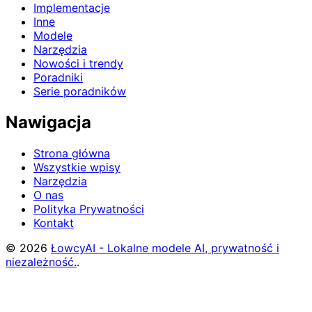
Implementacje
Inne
Modele
Narzędzia
Nowości i trendy
Poradniki
Serie poradników
Nawigacja
Strona główna
Wszystkie wpisy
Narzędzia
O nas
Polityka Prywatności
Kontakt
© 2026
ŁowcyAI - Lokalne modele AI, prywatność i
niezależność.
.