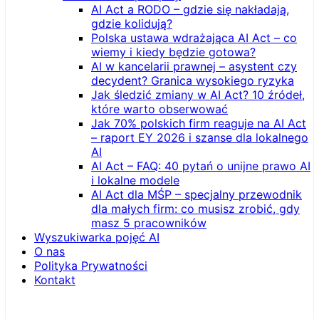
AI Act a RODO – gdzie się nakładają,
gdzie kolidują?
Polska ustawa wdrażająca AI Act – co
wiemy i kiedy będzie gotowa?
AI w kancelarii prawnej – asystent czy
decydent? Granica wysokiego ryzyka
Jak śledzić zmiany w AI Act? 10 źródeł,
które warto obserwować
Jak 70% polskich firm reaguje na AI Act
– raport EY 2026 i szanse dla lokalnego
AI
AI Act – FAQ: 40 pytań o unijne prawo AI
i lokalne modele
AI Act dla MŚP – specjalny przewodnik
dla małych firm: co musisz zrobić, gdy
masz 5 pracowników
Wyszukiwarka pojęć AI
O nas
Polityka Prywatności
Kontakt