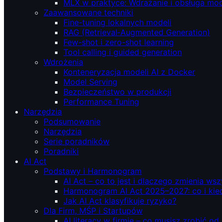
MLX w praktyce: Wdrażanie i obsługa mod
Zaawansowane techniki
Fine-tuning lokalnych modeli
RAG (Retrieval‑Augmented Generation)
Few-shot i zero-shot learning
Tool calling i guided generation
Wdrożenia
Konteneryzacja modeli AI z Docker
Model Serving
Bezpieczeństwo w produkcji
Performance Tuning
Narzędzia
Podsumowanie
Narzędzia
Serie poradników
Poradniki
AI Act
Podstawy i Harmonogram
AI Act – co to jest i dlaczego zmienia ws
Harmonogram AI Act 2025–2027: co i kie
Jak AI Act klasyfikuje ryzyko?
Dla Firm, MŚP i Startupów
AI literacy w firmie – co musisz zrobić o