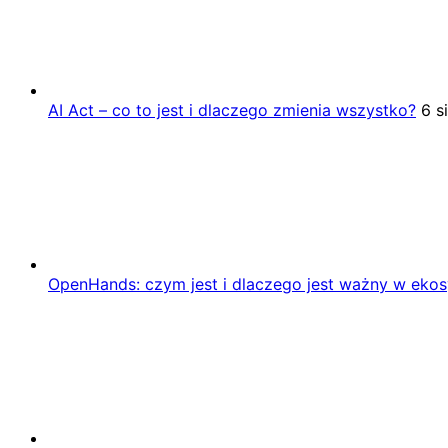
AI Act – co to jest i dlaczego zmienia wszystko?
6 s
OpenHands: czym jest i dlaczego jest ważny w eko