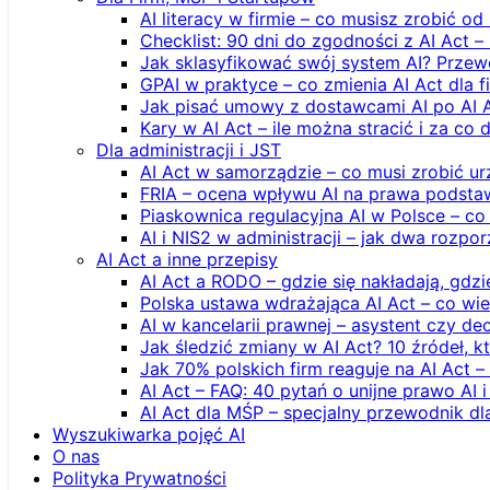
AI literacy w firmie – co musisz zrobić o
Checklist: 90 dni do zgodności z AI Act –
Jak sklasyfikować swój system AI? Przew
GPAI w praktyce – co zmienia AI Act dla 
Jak pisać umowy z dostawcami AI po AI 
Kary w AI Act – ile można stracić i za co 
Dla administracji i JST
AI Act w samorządzie – co musi zrobić u
FRIA – ocena wpływu AI na prawa podstawo
Piaskownica regulacyjna AI w Polsce – co t
AI i NIS2 w administracji – jak dwa rozpo
AI Act a inne przepisy
AI Act a RODO – gdzie się nakładają, gdzi
Polska ustawa wdrażająca AI Act – co wi
AI w kancelarii prawnej – asystent czy d
Jak śledzić zmiany w AI Act? 10 źródeł,
Jak 70% polskich firm reaguje na AI Act –
AI Act – FAQ: 40 pytań o unijne prawo AI 
AI Act dla MŚP – specjalny przewodnik d
Wyszukiwarka pojęć AI
O nas
Polityka Prywatności