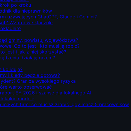
 krok po kroku
odnik dla nieprawników
firm używających ChatGPT, Claude i Gemini?
Act? Wzorcowe klauzule
dokładnie?
rząd gminy, powiatu, województwa?
we. Co to jest i kto musi ją robić?
o jest i jak z niej skorzystać?
rządzenia działają razem?
e kolidują?
emy i kiedy będzie gotowa?
ecydent? Granica wysokiego ryzyka
 które warto obserwować
 raport EY 2026 i szanse dla lokalnego AI
i lokalne modele
la małych firm: co musisz zrobić, gdy masz 5 pracowników