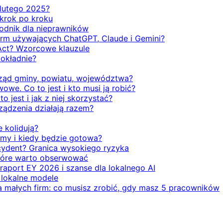
d lutego 2025?
 krok po kroku
odnik dla nieprawników
firm używających ChatGPT, Claude i Gemini?
Act? Wzorcowe klauzule
dokładnie?
rząd gminy, powiatu, województwa?
we. Co to jest i kto musi ją robić?
o jest i jak z niej skorzystać?
rządzenia działają razem?
e kolidują?
emy i kiedy będzie gotowa?
ecydent? Granica wysokiego ryzyka
 które warto obserwować
 raport EY 2026 i szanse dla lokalnego AI
i lokalne modele
la małych firm: co musisz zrobić, gdy masz 5 pracowników