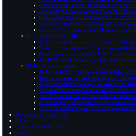
Checklist: 90 dni do zgodności z AI Act –
Jak sklasyfikować swój system AI? Przew
GPAI w praktyce – co zmienia AI Act dla 
Jak pisać umowy z dostawcami AI po AI 
Kary w AI Act – ile można stracić i za co 
Dla administracji i JST
AI Act w samorządzie – co musi zrobić u
FRIA – ocena wpływu AI na prawa podstawo
Piaskownica regulacyjna AI w Polsce – co t
AI i NIS2 w administracji – jak dwa rozpo
AI Act a inne przepisy
AI Act a RODO – gdzie się nakładają, gdzi
Polska ustawa wdrażająca AI Act – co wi
AI w kancelarii prawnej – asystent czy d
Jak śledzić zmiany w AI Act? 10 źródeł,
Jak 70% polskich firm reaguje na AI Act –
AI Act – FAQ: 40 pytań o unijne prawo AI 
AI Act dla MŚP – specjalny przewodnik d
Wyszukiwarka pojęć AI
O nas
Polityka Prywatności
Kontakt