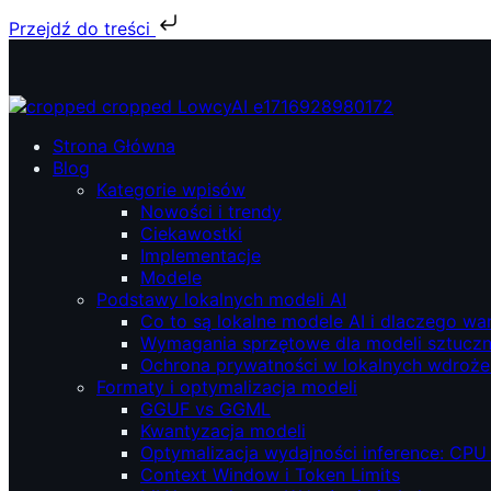
Przejdź do treści
Przejdź
do
treści
ŁowcyAI – Lokalne modele AI, prywatność i niezależność.
ŁowcyAI – Lokalne modele AI, prywatność i niezależność.
Strona Główna
Blog
Kategorie wpisów
Nowości i trendy
Ciekawostki
Implementacje
Modele
Podstawy lokalnych modeli AI
Co to są lokalne modele AI i dlaczego wa
Wymagania sprzętowe dla modeli sztucznej
Ochrona prywatności w lokalnych wdroże
Formaty i optymalizacja modeli
GGUF vs GGML
Kwantyzacja modeli
Optymalizacja wydajności inference: CPU
Context Window i Token Limits