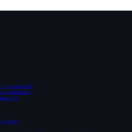
rto je używać?
 inteligencji
niach AI
 vs GPU