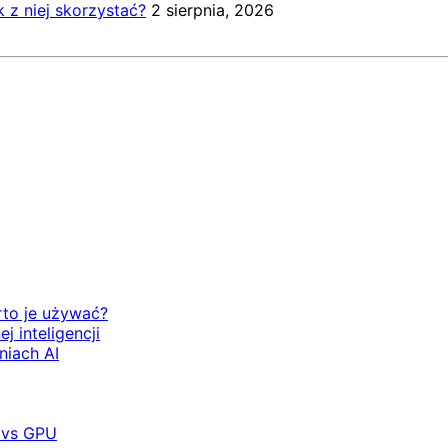
k z niej skorzystać?
2 sierpnia, 2026
rto je używać?
 inteligencji
niach AI
 vs GPU