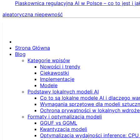
Piaskownica regulacyjna AI w Polsce – co to jest i ja
aleatoryczna niepewność
Strona Główna
Blog
Kategorie wpisów
Nowości i trendy
Ciekawostki
Implementacje
Modele
Podstawy lokalnych modeli AI
Co to są lokalne modele AI i dlaczego wa
Wymagania sprzętowe dla modeli sztucznej
Ochrona prywatności w lokalnych wdroże
Formaty i optymalizacja modeli
GGUF vs GGML
Kwantyzacja modeli
Optymalizacja wydajności inference: CPU