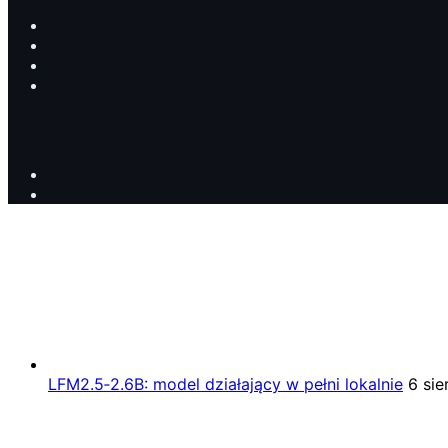
LFM2.5‑2.6B: model działający w pełni lokalnie
6 sie