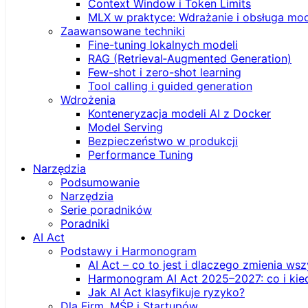
Context Window i Token Limits
MLX w praktyce: Wdrażanie i obsługa mod
Zaawansowane techniki
Fine-tuning lokalnych modeli
RAG (Retrieval‑Augmented Generation)
Few-shot i zero-shot learning
Tool calling i guided generation
Wdrożenia
Konteneryzacja modeli AI z Docker
Model Serving
Bezpieczeństwo w produkcji
Performance Tuning
Narzędzia
Podsumowanie
Narzędzia
Serie poradników
Poradniki
AI Act
Podstawy i Harmonogram
AI Act – co to jest i dlaczego zmienia ws
Harmonogram AI Act 2025–2027: co i kie
Jak AI Act klasyfikuje ryzyko?
Dla Firm, MŚP i Startupów