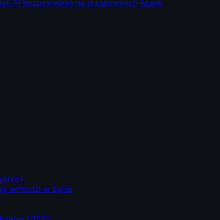
eli AI bezpośrednio na urządzeniach Apple.
zystko?
dy wchodzi w życie
d lutego 2025?