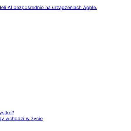
eli AI bezpośrednio na urządzeniach Apple.
zystko?
dy wchodzi w życie