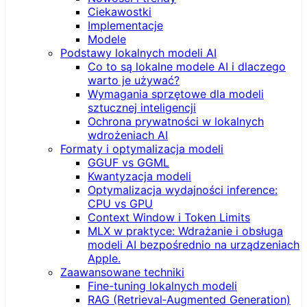
Ciekawostki
Implementacje
Modele
Podstawy lokalnych modeli AI
Co to są lokalne modele AI i dlaczego
warto je używać?
Wymagania sprzętowe dla modeli
sztucznej inteligencji
Ochrona prywatności w lokalnych
wdrożeniach AI
Formaty i optymalizacja modeli
GGUF vs GGML
Kwantyzacja modeli
Optymalizacja wydajności inference:
CPU vs GPU
Context Window i Token Limits
MLX w praktyce: Wdrażanie i obsługa
modeli AI bezpośrednio na urządzeniach
Apple.
Zaawansowane techniki
Fine-tuning lokalnych modeli
RAG (Retrieval‑Augmented Generation)