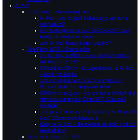
AI Act
Podstawy i Harmonogram
AI Act – co to jest i dlaczego zmienia
wszystko?
Harmonogram AI Act 2025–2027: co i
kiedy wchodzi w życie
Jak AI Act klasyfikuje ryzyko?
Dla Firm, MŚP i Startupów
AI literacy w firmie – co musisz zrobić
od lutego 2025?
Checklist: 90 dni do zgodności z AI Act
– krok po kroku
Jak sklasyfikować swój system AI?
Przewodnik dla nieprawników
GPAI w praktyce – co zmienia AI Act dla
firm używających ChatGPT, Claude i
Gemini?
Jak pisać umowy z dostawcami AI po AI
Act? Wzorcowe klauzule
Kary w AI Act – ile można stracić i za co
dokładnie?
Dla administracji i JST