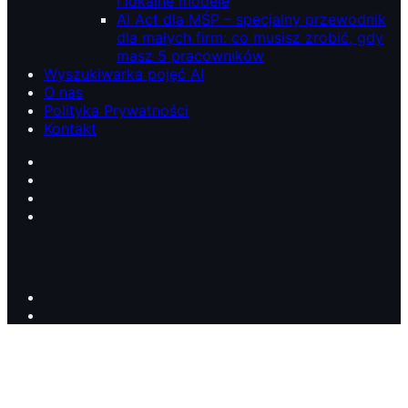
i lokalne modele
AI Act dla MŚP – specjalny przewodnik
dla małych firm: co musisz zrobić, gdy
masz 5 pracowników
Wyszukiwarka pojęć AI
O nas
Polityka Prywatności
Kontakt