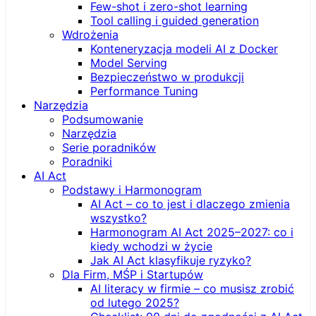
Few-shot i zero-shot learning
Tool calling i guided generation
Wdrożenia
Konteneryzacja modeli AI z Docker
Model Serving
Bezpieczeństwo w produkcji
Performance Tuning
Narzędzia
Podsumowanie
Narzędzia
Serie poradników
Poradniki
AI Act
Podstawy i Harmonogram
AI Act – co to jest i dlaczego zmienia
wszystko?
Harmonogram AI Act 2025–2027: co i
kiedy wchodzi w życie
Jak AI Act klasyfikuje ryzyko?
Dla Firm, MŚP i Startupów
AI literacy w firmie – co musisz zrobić
od lutego 2025?