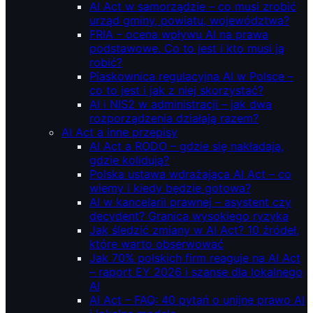
AI Act w samorządzie – co musi zrobić
urząd gminy, powiatu, województwa?
FRIA – ocena wpływu AI na prawa
podstawowe. Co to jest i kto musi ją
robić?
Piaskownica regulacyjna AI w Polsce –
co to jest i jak z niej skorzystać?
AI i NIS2 w administracji – jak dwa
rozporządzenia działają razem?
AI Act a inne przepisy
AI Act a RODO – gdzie się nakładają,
gdzie kolidują?
Polska ustawa wdrażająca AI Act – co
wiemy i kiedy będzie gotowa?
AI w kancelarii prawnej – asystent czy
decydent? Granica wysokiego ryzyka
Jak śledzić zmiany w AI Act? 10 źródeł,
które warto obserwować
Jak 70% polskich firm reaguje na AI Act
– raport EY 2026 i szanse dla lokalnego
AI
AI Act – FAQ: 40 pytań o unijne prawo AI