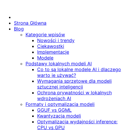
Strona Główna
Blog
Kategorie wpisów
Nowości i trendy
Ciekawostki
Implementacje
Modele
Podstawy lokalnych modeli AI
Co to są lokalne modele AI i dlaczego
warto je używać?
Wymagania sprzętowe dla modeli
sztucznej inteligencji
Ochrona prywatności w lokalnych
wdrożeniach AI
Formaty i optymalizacja modeli
GGUF vs GGML
Kwantyzacja modeli
Optymalizacja wydajności inference:
CPU vs GPU