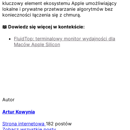
kluczowy element ekosystemu Apple umożliwiający
lokalne i prywatne przetwarzanie algorytmów bez
konieczności łączenia się z chmurą.
📖 Dowiedz się więcej w kontekście:
FluidTop: terminalowy monitor wydajności dla
Maców Apple Silicon
Autor
Artur Kowynia
Strona internetowa
182 postów
Zobacz wszystkie posty