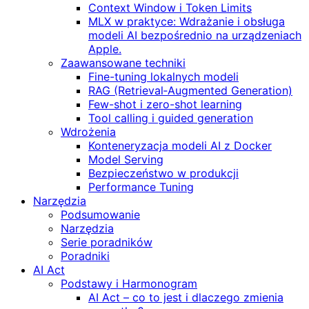
Context Window i Token Limits
MLX w praktyce: Wdrażanie i obsługa
modeli AI bezpośrednio na urządzeniach
Apple.
Zaawansowane techniki
Fine-tuning lokalnych modeli
RAG (Retrieval‑Augmented Generation)
Few-shot i zero-shot learning
Tool calling i guided generation
Wdrożenia
Konteneryzacja modeli AI z Docker
Model Serving
Bezpieczeństwo w produkcji
Performance Tuning
Narzędzia
Podsumowanie
Narzędzia
Serie poradników
Poradniki
AI Act
Podstawy i Harmonogram
AI Act – co to jest i dlaczego zmienia