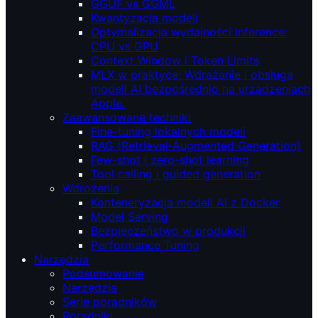
GGUF vs GGML
Kwantyzacja modeli
Optymalizacja wydajności inference:
CPU vs GPU
Context Window i Token Limits
MLX w praktyce: Wdrażanie i obsługa
modeli AI bezpośrednio na urządzeniach
Apple.
Zaawansowane techniki
Fine-tuning lokalnych modeli
RAG (Retrieval‑Augmented Generation)
Few-shot i zero-shot learning
Tool calling i guided generation
Wdrożenia
Konteneryzacja modeli AI z Docker
Model Serving
Bezpieczeństwo w produkcji
Performance Tuning
Narzędzia
Podsumowanie
Narzędzia
Serie poradników
Poradniki