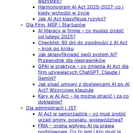
wszystko?
Harmonogram AI Act 2025–2027: co i
kiedy wchodzi w życie
Jak AI Act klasyfikuje ryzyko?
Dla Firm, MŚP i Startupów
AI literacy w firmie – co musisz zrobić
od lutego 2025?
Checklist: 90 dni do zgodności z AI Act
– krok po kroku
Jak sklasyfikować swój system AI?
Przewodnik dla nieprawników
GPAI w praktyce – co zmienia AI Act dla
firm używających ChatGPT, Claude i
Gemini?
Jak pisać umowy z dostawcami AI po AI
Act? Wzorcowe klauzule
Kary w AI Act – ile można stracić i za co
dokładnie?
Dla administracji i JST
AI Act w samorządzie – co musi zrobić
urząd gminy, powiatu, województwa?
FRIA – ocena wpływu AI na prawa
podstawowe. Co to jest i kto musi ją