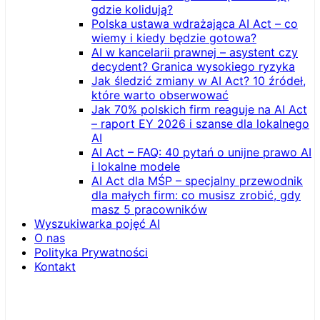
gdzie kolidują?
Polska ustawa wdrażająca AI Act – co
wiemy i kiedy będzie gotowa?
AI w kancelarii prawnej – asystent czy
decydent? Granica wysokiego ryzyka
Jak śledzić zmiany w AI Act? 10 źródeł,
które warto obserwować
Jak 70% polskich firm reaguje na AI Act
– raport EY 2026 i szanse dla lokalnego
AI
AI Act – FAQ: 40 pytań o unijne prawo AI
i lokalne modele
AI Act dla MŚP – specjalny przewodnik
dla małych firm: co musisz zrobić, gdy
masz 5 pracowników
Wyszukiwarka pojęć AI
O nas
Polityka Prywatności
Kontakt