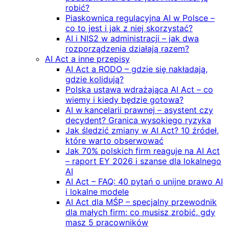
robić?
Piaskownica regulacyjna AI w Polsce –
co to jest i jak z niej skorzystać?
AI i NIS2 w administracji – jak dwa
rozporządzenia działają razem?
AI Act a inne przepisy
AI Act a RODO – gdzie się nakładają,
gdzie kolidują?
Polska ustawa wdrażająca AI Act – co
wiemy i kiedy będzie gotowa?
AI w kancelarii prawnej – asystent czy
decydent? Granica wysokiego ryzyka
Jak śledzić zmiany w AI Act? 10 źródeł,
które warto obserwować
Jak 70% polskich firm reaguje na AI Act
– raport EY 2026 i szanse dla lokalnego
AI
AI Act – FAQ: 40 pytań o unijne prawo AI
i lokalne modele
AI Act dla MŚP – specjalny przewodnik
dla małych firm: co musisz zrobić, gdy
masz 5 pracowników