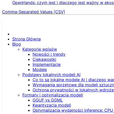
OpenHands: czym jest i dlaczego jest ważny w eko
Comma-Separated Values (CSV)
Strona Główna
Blog
Kategorie wpisów
Nowości i trendy
Ciekawostki
Implementacje
Modele
Podstawy lokalnych modeli AI
Co to są lokalne modele AI i dlaczego wa
Wymagania sprzętowe dla modeli sztucznej
Ochrona prywatności w lokalnych wdroże
Formaty i optymalizacja modeli
GGUF vs GGML
Kwantyzacja modeli
Optymalizacja wydajności inference: CPU