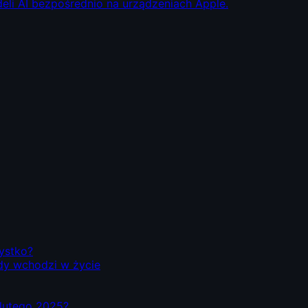
eli AI bezpośrednio na urządzeniach Apple.
zystko?
dy wchodzi w życie
d lutego 2025?