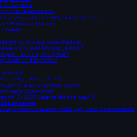
 krok po kroku
odnik dla nieprawników
firm używających ChatGPT, Claude i Gemini?
Act? Wzorcowe klauzule
dokładnie?
rząd gminy, powiatu, województwa?
we. Co to jest i kto musi ją robić?
o jest i jak z niej skorzystać?
rządzenia działają razem?
e kolidują?
emy i kiedy będzie gotowa?
ecydent? Granica wysokiego ryzyka
 które warto obserwować
 raport EY 2026 i szanse dla lokalnego AI
i lokalne modele
la małych firm: co musisz zrobić, gdy masz 5 pracowników