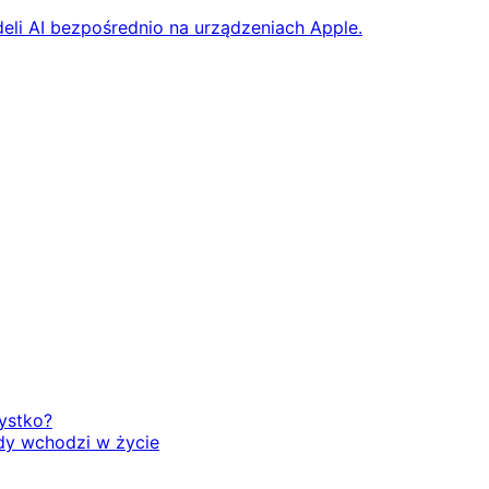
eli AI bezpośrednio na urządzeniach Apple.
zystko?
dy wchodzi w życie