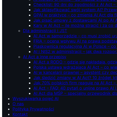
Checklist: 90 dni do zgodności z AI Act –
Jak sklasyfikować swój system AI? Przew
GPAI w praktyce – co zmienia AI Act dla 
Jak pisać umowy z dostawcami AI po AI 
Kary w AI Act – ile można stracić i za co 
Dla administracji i JST
AI Act w samorządzie – co musi zrobić u
FRIA – ocena wpływu AI na prawa podstawo
Piaskownica regulacyjna AI w Polsce – co t
AI i NIS2 w administracji – jak dwa rozpo
AI Act a inne przepisy
AI Act a RODO – gdzie się nakładają, gdzi
Polska ustawa wdrażająca AI Act – co wi
AI w kancelarii prawnej – asystent czy d
Jak śledzić zmiany w AI Act? 10 źródeł,
Jak 70% polskich firm reaguje na AI Act –
AI Act – FAQ: 40 pytań o unijne prawo AI 
AI Act dla MŚP – specjalny przewodnik d
Wyszukiwarka pojęć AI
O nas
Polityka Prywatności
Kontakt