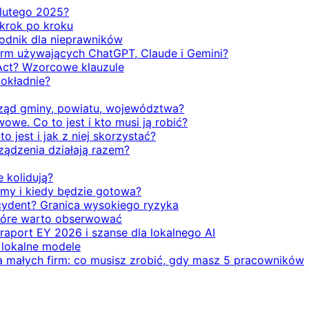
d lutego 2025?
 krok po kroku
odnik dla nieprawników
firm używających ChatGPT, Claude i Gemini?
Act? Wzorcowe klauzule
dokładnie?
rząd gminy, powiatu, województwa?
we. Co to jest i kto musi ją robić?
o jest i jak z niej skorzystać?
rządzenia działają razem?
e kolidują?
emy i kiedy będzie gotowa?
ecydent? Granica wysokiego ryzyka
 które warto obserwować
 raport EY 2026 i szanse dla lokalnego AI
i lokalne modele
la małych firm: co musisz zrobić, gdy masz 5 pracowników