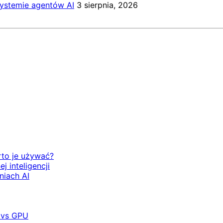
systemie agentów AI
3 sierpnia, 2026
rto je używać?
 inteligencji
niach AI
 vs GPU