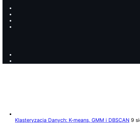
Klasteryzacja Danych: K-means, GMM i DBSCAN
9 s