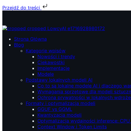
Przejdź do treści
Przejdź
do
treści
ŁowcyAI – Lokalne modele AI, prywatność i niezależność.
ŁowcyAI – Lokalne modele AI, prywatność i niezależność.
Strona Główna
Blog
Kategorie wpisów
Nowości i trendy
Ciekawostki
Implementacje
Modele
Podstawy lokalnych modeli AI
Co to są lokalne modele AI i dlaczego wa
Wymagania sprzętowe dla modeli sztucznej
Ochrona prywatności w lokalnych wdroże
Formaty i optymalizacja modeli
GGUF vs GGML
Kwantyzacja modeli
Optymalizacja wydajności inference: CPU
Context Window i Token Limits