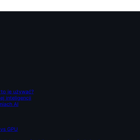
rto je używać?
 inteligencji
niach AI
 vs GPU