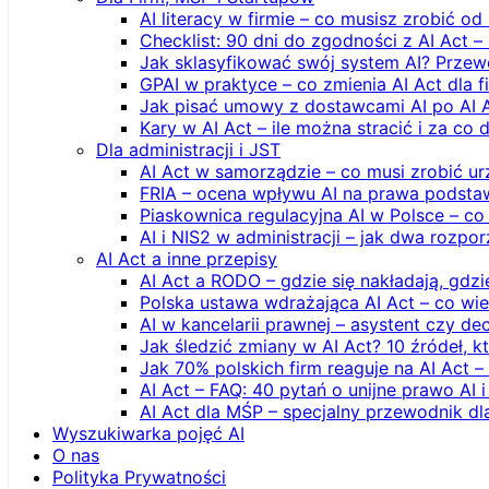
AI literacy w firmie – co musisz zrobić o
Checklist: 90 dni do zgodności z AI Act –
Jak sklasyfikować swój system AI? Przew
GPAI w praktyce – co zmienia AI Act dla 
Jak pisać umowy z dostawcami AI po AI 
Kary w AI Act – ile można stracić i za co 
Dla administracji i JST
AI Act w samorządzie – co musi zrobić u
FRIA – ocena wpływu AI na prawa podstawo
Piaskownica regulacyjna AI w Polsce – co t
AI i NIS2 w administracji – jak dwa rozpo
AI Act a inne przepisy
AI Act a RODO – gdzie się nakładają, gdzi
Polska ustawa wdrażająca AI Act – co wi
AI w kancelarii prawnej – asystent czy d
Jak śledzić zmiany w AI Act? 10 źródeł,
Jak 70% polskich firm reaguje na AI Act –
AI Act – FAQ: 40 pytań o unijne prawo AI 
AI Act dla MŚP – specjalny przewodnik d
Wyszukiwarka pojęć AI
O nas
Polityka Prywatności