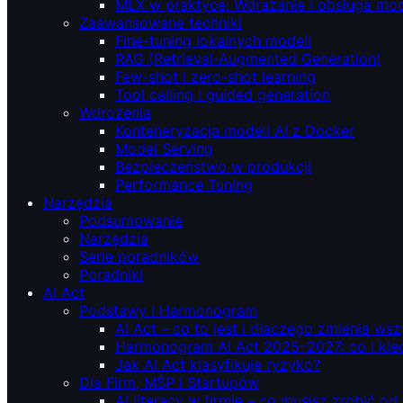
MLX w praktyce: Wdrażanie i obsługa mod
Zaawansowane techniki
Fine-tuning lokalnych modeli
RAG (Retrieval‑Augmented Generation)
Few-shot i zero-shot learning
Tool calling i guided generation
Wdrożenia
Konteneryzacja modeli AI z Docker
Model Serving
Bezpieczeństwo w produkcji
Performance Tuning
Narzędzia
Podsumowanie
Narzędzia
Serie poradników
Poradniki
AI Act
Podstawy i Harmonogram
AI Act – co to jest i dlaczego zmienia ws
Harmonogram AI Act 2025–2027: co i kie
Jak AI Act klasyfikuje ryzyko?
Dla Firm, MŚP i Startupów
AI literacy w firmie – co musisz zrobić o