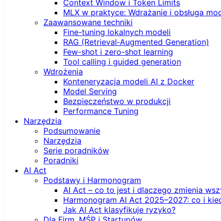
Context Window i Token Limits
MLX w praktyce: Wdrażanie i obsługa mod
Zaawansowane techniki
Fine-tuning lokalnych modeli
RAG (Retrieval‑Augmented Generation)
Few-shot i zero-shot learning
Tool calling i guided generation
Wdrożenia
Konteneryzacja modeli AI z Docker
Model Serving
Bezpieczeństwo w produkcji
Performance Tuning
Narzędzia
Podsumowanie
Narzędzia
Serie poradników
Poradniki
AI Act
Podstawy i Harmonogram
AI Act – co to jest i dlaczego zmienia ws
Harmonogram AI Act 2025–2027: co i kie
Jak AI Act klasyfikuje ryzyko?
Dla Firm, MŚP i Startupów