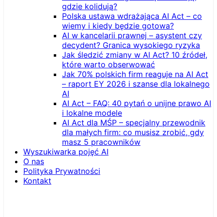
gdzie kolidują?
Polska ustawa wdrażająca AI Act – co
wiemy i kiedy będzie gotowa?
AI w kancelarii prawnej – asystent czy
decydent? Granica wysokiego ryzyka
Jak śledzić zmiany w AI Act? 10 źródeł,
które warto obserwować
Jak 70% polskich firm reaguje na AI Act
– raport EY 2026 i szanse dla lokalnego
AI
AI Act – FAQ: 40 pytań o unijne prawo AI
i lokalne modele
AI Act dla MŚP – specjalny przewodnik
dla małych firm: co musisz zrobić, gdy
masz 5 pracowników
Wyszukiwarka pojęć AI
O nas
Polityka Prywatności
Kontakt