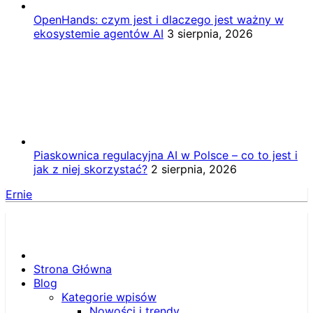
OpenHands: czym jest i dlaczego jest ważny w
ekosystemie agentów AI
3 sierpnia, 2026
Piaskownica regulacyjna AI w Polsce – co to jest i
jak z niej skorzystać?
2 sierpnia, 2026
Ernie
Strona Główna
Blog
Kategorie wpisów
Nowości i trendy