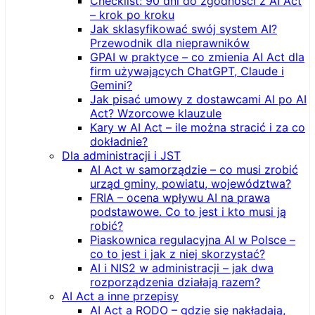
Checklist: 90 dni do zgodności z AI Act
– krok po kroku
Jak sklasyfikować swój system AI?
Przewodnik dla nieprawników
GPAI w praktyce – co zmienia AI Act dla
firm używających ChatGPT, Claude i
Gemini?
Jak pisać umowy z dostawcami AI po AI
Act? Wzorcowe klauzule
Kary w AI Act – ile można stracić i za co
dokładnie?
Dla administracji i JST
AI Act w samorządzie – co musi zrobić
urząd gminy, powiatu, województwa?
FRIA – ocena wpływu AI na prawa
podstawowe. Co to jest i kto musi ją
robić?
Piaskownica regulacyjna AI w Polsce –
co to jest i jak z niej skorzystać?
AI i NIS2 w administracji – jak dwa
rozporządzenia działają razem?
AI Act a inne przepisy
AI Act a RODO – gdzie się nakładają,