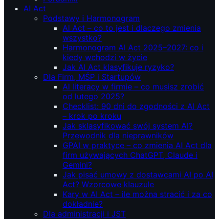
AI Act
Podstawy i Harmonogram
AI Act – co to jest i dlaczego zmienia
wszystko?
Harmonogram AI Act 2025–2027: co i
kiedy wchodzi w życie
Jak AI Act klasyfikuje ryzyko?
Dla Firm, MŚP i Startupów
AI literacy w firmie – co musisz zrobić
od lutego 2025?
Checklist: 90 dni do zgodności z AI Act
– krok po kroku
Jak sklasyfikować swój system AI?
Przewodnik dla nieprawników
GPAI w praktyce – co zmienia AI Act dla
firm używających ChatGPT, Claude i
Gemini?
Jak pisać umowy z dostawcami AI po AI
Act? Wzorcowe klauzule
Kary w AI Act – ile można stracić i za co
dokładnie?
Dla administracji i JST