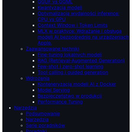
GGUF vs GGML
Kwantyzacja modeli
Optymalizacja wydajności inference:
CPU vs GPU
Context Window i Token Limits
MLX w praktyce: Wdrażanie i obsługa
modeli AI bezpośrednio na urządzeniach
Apple.
Zaawansowane techniki
Fine-tuning lokalnych modeli
RAG (Retrieval‑Augmented Generation)
Few-shot i zero-shot learning
Tool calling i guided generation
Wdrożenia
Konteneryzacja modeli AI z Docker
Model Serving
Bezpieczeństwo w produkcji
Performance Tuning
Narzędzia
Podsumowanie
Narzędzia
Serie poradników
Poradniki