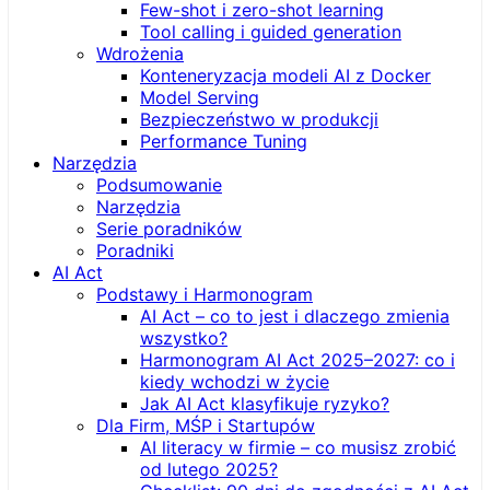
Few-shot i zero-shot learning
Tool calling i guided generation
Wdrożenia
Konteneryzacja modeli AI z Docker
Model Serving
Bezpieczeństwo w produkcji
Performance Tuning
Narzędzia
Podsumowanie
Narzędzia
Serie poradników
Poradniki
AI Act
Podstawy i Harmonogram
AI Act – co to jest i dlaczego zmienia
wszystko?
Harmonogram AI Act 2025–2027: co i
kiedy wchodzi w życie
Jak AI Act klasyfikuje ryzyko?
Dla Firm, MŚP i Startupów
AI literacy w firmie – co musisz zrobić
od lutego 2025?