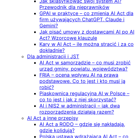
Jak sklasyfikować swój system AI?
Przewodnik dla nieprawników
GPAI w praktyce – co zmienia AI Act dla
firm używających ChatGPT, Claude i
Gemini?
Jak pisać umowy z dostawcami AI po AI
Act? Wzorcowe klauzule
Kary w AI Act – ile można stracić i za co
dokładnie?
Dla administracji i JST
AI Act w samorządzie – co musi zrobić
urząd gminy, powiatu, województwa?
FRIA – ocena wpływu AI na prawa
podstawowe. Co to jest i kto musi ją
robić?
Piaskownica regulacyjna AI w Polsce –
co to jest i jak z niej skorzystać?
AI i NIS2 w administracji – jak dwa
rozporządzenia działają razem?
AI Act a inne przepisy
AI Act a RODO – gdzie się nakładają,
gdzie kolidują?
Polska ustawa wdrażająca AI Act – co