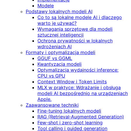
Modele
Podstawy lokalnych modeli AI
Co to są lokalne modele AI i dlaczego
warto je używać?
Wymagania sprzętowe dla modeli
sztucznej inteligencji
Ochrona prywatności w lokalnych
wdrożeniach AI
Formaty i optymalizacja modeli
GGUF vs GGML
Kwantyzacja modeli
Optymalizacja wydajności inference:
CPU vs GPU
Context Window i Token Limits
MLX w praktyce: Wdrażanie i obsługa
modeli AI bezpośrednio na urządzeniach
Apple.
Zaawansowane techniki
Fine-tuning lokalnych modeli
RAG (Retrieval‑Augmented Generation)
Few-shot i zero-shot learning
Tool calling i guided generation