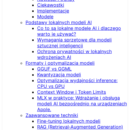
Ciekawostki
Implementacje
Modele
Podstawy lokalnych modeli AI
Co to są lokalne modele AI i dlaczego
warto je używać?
Wymagania sprzętowe dla modeli
sztucznej inteligencji
Ochrona prywatności w lokalnych
wdrożeniach AI
Formaty i optymalizacja modeli
GGUF vs GGML
Kwantyzacja modeli
Optymalizacja wydajności inference:
CPU vs GPU
Context Window i Token Limits
MLX w praktyce: Wdrażanie i obsługa
modeli AI bezpośrednio na urządzeniach
Apple.
Zaawansowane techniki
Fine-tuning lokalnych modeli
RAG (Retrieval‑Augmented Generation)