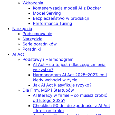
Wdrożenia
Konteneryzacja modeli AI z Docker
Model Serving
Bezpieczeństwo w produkcji
Performance Tuning
Narzędzia
Podsumowanie
Narzędzia
Serie poradników
Poradniki
AI Act
Podstawy i Harmonogram
AI Act – co to jest i dlaczego zmienia
wszystko?
Harmonogram AI Act 2025–2027: co i
kiedy wchodzi w życie
Jak AI Act klasyfikuje ryzyko?
Dla Firm, MŚP i Startupów
AI literacy w firmie – co musisz zrobić
od lutego 2025?
Checklist: 90 dni do zgodności z AI Act
– krok po kroku