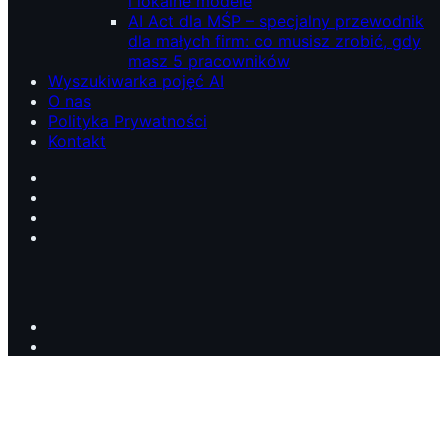
i lokalne modele
AI Act dla MŚP – specjalny przewodnik
dla małych firm: co musisz zrobić, gdy
masz 5 pracowników
Wyszukiwarka pojęć AI
O nas
Polityka Prywatności
Kontakt