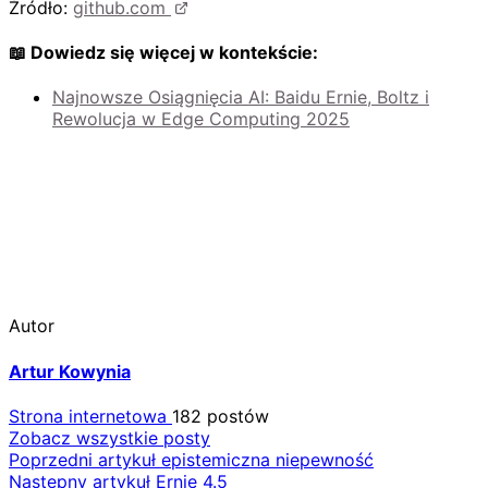
Źródło:
github.com
📖 Dowiedz się więcej w kontekście:
Najnowsze Osiągnięcia AI: Baidu Ernie, Boltz i
Rewolucja w Edge Computing 2025
Autor
Artur Kowynia
Strona internetowa
182 postów
Zobacz wszystkie posty
Nawigacja
Poprzedni artykuł
epistemiczna niepewność
Następny artykuł
Ernie 4.5