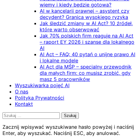
wiemy i kiedy będzie gotowa?
AI w kancelarii prawnej – asystent czy
decydent? Granica wysokiego ryzyka
Jak śledzić zmiany w AI Act? 10 źródeł,
które warto obserwować
Jak 70% polskich firm reaguje na AI Act
– raport EY 2026 i szanse dla lokalnego
AI
AI Act – FAQ: 40 pytań o unijne prawo AI
i lokalne modele
AI Act dla MŚP – specjalny przewodnik
dla małych firm: co musisz zrobić, gdy
masz 5 pracowników
Wyszukiwarka pojęć AI
O nas
Polityka Prywatności
Kontakt
Szukaj:
Zacznij wpisywać wyszukiwane hasło powyżej i naciśnij
Enter, aby wyszukać. Naciśnij ESC, aby anulować.