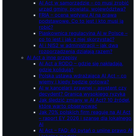
AI Act w samorządzie – co musi zrobić
urząd gminy, powiatu, województwa?
FRIA – ocena wpływu AI na prawa
podstawowe. Co to jest i kto musi ją
robić?
Piaskownica regulacyjna AI w Polsce –
co to jest i jak z niej skorzystać?
AI i NIS2 w administracji – jak dwa
rozporządzenia działają razem?
AI Act a inne przepisy
AI Act a RODO – gdzie się nakładają,
gdzie kolidują?
Polska ustawa wdrażająca AI Act – co
wiemy i kiedy będzie gotowa?
AI w kancelarii prawnej – asystent czy
decydent? Granica wysokiego ryzyka
Jak śledzić zmiany w AI Act? 10 źródeł,
które warto obserwować
Jak 70% polskich firm reaguje na AI Act
– raport EY 2026 i szanse dla lokalnego
AI
AI Act – FAQ: 40 pytań o unijne prawo AI