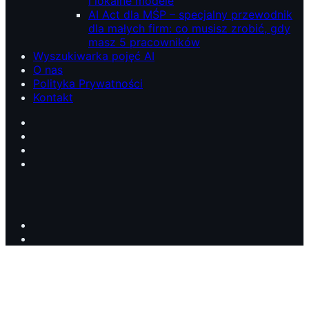
i lokalne modele
AI Act dla MŚP – specjalny przewodnik
dla małych firm: co musisz zrobić, gdy
masz 5 pracowników
Wyszukiwarka pojęć AI
O nas
Polityka Prywatności
Kontakt