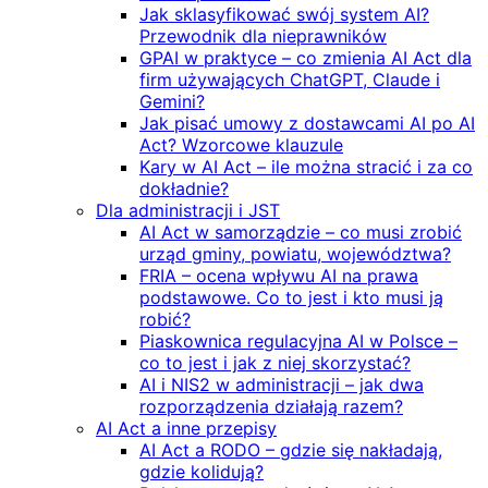
Jak sklasyfikować swój system AI?
Przewodnik dla nieprawników
GPAI w praktyce – co zmienia AI Act dla
firm używających ChatGPT, Claude i
Gemini?
Jak pisać umowy z dostawcami AI po AI
Act? Wzorcowe klauzule
Kary w AI Act – ile można stracić i za co
dokładnie?
Dla administracji i JST
AI Act w samorządzie – co musi zrobić
urząd gminy, powiatu, województwa?
FRIA – ocena wpływu AI na prawa
podstawowe. Co to jest i kto musi ją
robić?
Piaskownica regulacyjna AI w Polsce –
co to jest i jak z niej skorzystać?
AI i NIS2 w administracji – jak dwa
rozporządzenia działają razem?
AI Act a inne przepisy
AI Act a RODO – gdzie się nakładają,
gdzie kolidują?