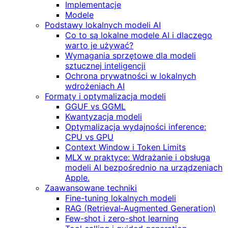
Implementacje
Modele
Podstawy lokalnych modeli AI
Co to są lokalne modele AI i dlaczego
warto je używać?
Wymagania sprzętowe dla modeli
sztucznej inteligencji
Ochrona prywatności w lokalnych
wdrożeniach AI
Formaty i optymalizacja modeli
GGUF vs GGML
Kwantyzacja modeli
Optymalizacja wydajności inference:
CPU vs GPU
Context Window i Token Limits
MLX w praktyce: Wdrażanie i obsługa
modeli AI bezpośrednio na urządzeniach
Apple.
Zaawansowane techniki
Fine-tuning lokalnych modeli
RAG (Retrieval‑Augmented Generation)
Few-shot i zero-shot learning