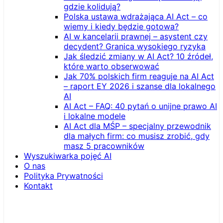
gdzie kolidują?
Polska ustawa wdrażająca AI Act – co
wiemy i kiedy będzie gotowa?
AI w kancelarii prawnej – asystent czy
decydent? Granica wysokiego ryzyka
Jak śledzić zmiany w AI Act? 10 źródeł,
które warto obserwować
Jak 70% polskich firm reaguje na AI Act
– raport EY 2026 i szanse dla lokalnego
AI
AI Act – FAQ: 40 pytań o unijne prawo AI
i lokalne modele
AI Act dla MŚP – specjalny przewodnik
dla małych firm: co musisz zrobić, gdy
masz 5 pracowników
Wyszukiwarka pojęć AI
O nas
Polityka Prywatności
Kontakt