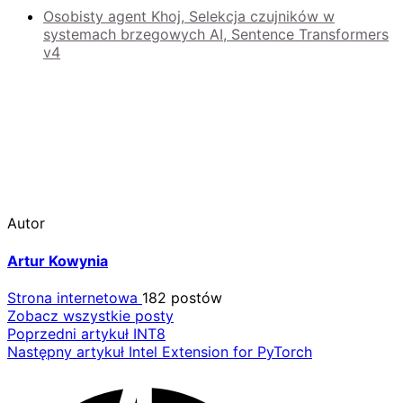
Osobisty agent Khoj, Selekcja czujników w
systemach brzegowych AI, Sentence Transformers
v4
Autor
Artur Kowynia
Strona internetowa
182 postów
Zobacz wszystkie posty
Nawigacja
Poprzedni artykuł
INT8
Następny artykuł
Intel Extension for PyTorch
wpisu