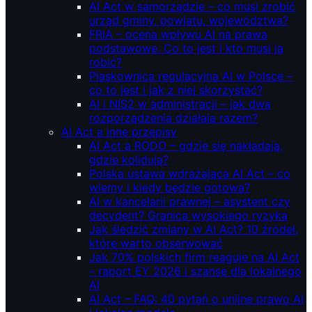
AI Act w samorządzie – co musi zrobić
urząd gminy, powiatu, województwa?
FRIA – ocena wpływu AI na prawa
podstawowe. Co to jest i kto musi ją
robić?
Piaskownica regulacyjna AI w Polsce –
co to jest i jak z niej skorzystać?
AI i NIS2 w administracji – jak dwa
rozporządzenia działają razem?
AI Act a inne przepisy
AI Act a RODO – gdzie się nakładają,
gdzie kolidują?
Polska ustawa wdrażająca AI Act – co
wiemy i kiedy będzie gotowa?
AI w kancelarii prawnej – asystent czy
decydent? Granica wysokiego ryzyka
Jak śledzić zmiany w AI Act? 10 źródeł,
które warto obserwować
Jak 70% polskich firm reaguje na AI Act
– raport EY 2026 i szanse dla lokalnego
AI
AI Act – FAQ: 40 pytań o unijne prawo AI