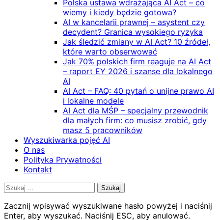
Polska ustawa wdrażająca AI Act – co
wiemy i kiedy będzie gotowa?
AI w kancelarii prawnej – asystent czy
decydent? Granica wysokiego ryzyka
Jak śledzić zmiany w AI Act? 10 źródeł,
które warto obserwować
Jak 70% polskich firm reaguje na AI Act
– raport EY 2026 i szanse dla lokalnego
AI
AI Act – FAQ: 40 pytań o unijne prawo AI
i lokalne modele
AI Act dla MŚP – specjalny przewodnik
dla małych firm: co musisz zrobić, gdy
masz 5 pracowników
Wyszukiwarka pojęć AI
O nas
Polityka Prywatności
Kontakt
Szukaj:
Zacznij wpisywać wyszukiwane hasło powyżej i naciśnij
Enter, aby wyszukać. Naciśnij ESC, aby anulować.