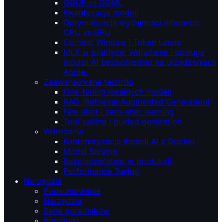
GGUF vs GGML
Kwantyzacja modeli
Optymalizacja wydajności inference:
CPU vs GPU
Context Window i Token Limits
MLX w praktyce: Wdrażanie i obsługa
modeli AI bezpośrednio na urządzeniach
Apple.
Zaawansowane techniki
Fine-tuning lokalnych modeli
RAG (Retrieval‑Augmented Generation)
Few-shot i zero-shot learning
Tool calling i guided generation
Wdrożenia
Konteneryzacja modeli AI z Docker
Model Serving
Bezpieczeństwo w produkcji
Performance Tuning
Narzędzia
Podsumowanie
Narzędzia
Serie poradników
Poradniki