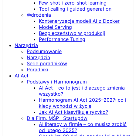
Few-shot i zero-shot learning
Tool calling i guided generation
Wdrożenia
Konteneryzacja modeli AI z Docker
Model Serving
Bezpieczeństwo w produkcji
Performance Tuning
Narzędzia
Podsumowanie
Narzędzia
Serie poradników
Poradniki
AI Act
Podstawy i Harmonogram
AI Act – co to jest i dlaczego zmienia
wszystko?
Harmonogram AI Act 2025–2027: co i
kiedy wchodzi w życie
Jak AI Act klasyfikuje ryzyko?
Dla Firm, MŚP i Startupów
AI literacy w firmie – co musisz zrobić
od lutego 2025?