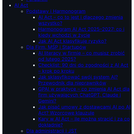
AI Act
Podstawy i Harmonogram
AI Act – co to jest i dlaczego zmienia
wszystko?
Harmonogram AI Act 2025–2027: co i
kiedy wchodzi w życie
Jak AI Act klasyfikuje ryzyko?
Dla Firm, MŚP i Startupów
AI literacy w firmie – co musisz zrobić
od lutego 2025?
Checklist: 90 dni do zgodności z AI Act
– krok po kroku
Jak sklasyfikować swój system AI?
Przewodnik dla nieprawników
GPAI w praktyce – co zmienia AI Act dla
firm używających ChatGPT, Claude i
Gemini?
Jak pisać umowy z dostawcami AI po AI
Act? Wzorcowe klauzule
Kary w AI Act – ile można stracić i za co
dokładnie?
Dla administracji i JST