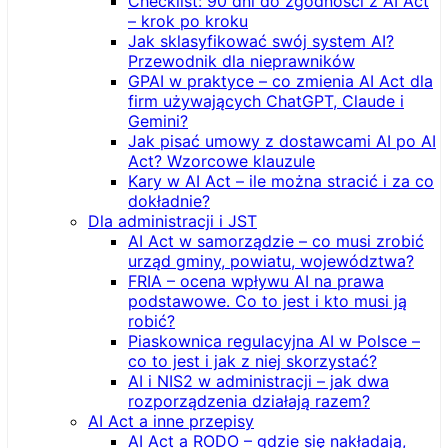
Checklist: 90 dni do zgodności z AI Act
– krok po kroku
Jak sklasyfikować swój system AI?
Przewodnik dla nieprawników
GPAI w praktyce – co zmienia AI Act dla
firm używających ChatGPT, Claude i
Gemini?
Jak pisać umowy z dostawcami AI po AI
Act? Wzorcowe klauzule
Kary w AI Act – ile można stracić i za co
dokładnie?
Dla administracji i JST
AI Act w samorządzie – co musi zrobić
urząd gminy, powiatu, województwa?
FRIA – ocena wpływu AI na prawa
podstawowe. Co to jest i kto musi ją
robić?
Piaskownica regulacyjna AI w Polsce –
co to jest i jak z niej skorzystać?
AI i NIS2 w administracji – jak dwa
rozporządzenia działają razem?
AI Act a inne przepisy
AI Act a RODO – gdzie się nakładają,