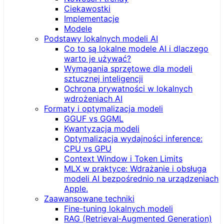
Ciekawostki
Implementacje
Modele
Podstawy lokalnych modeli AI
Co to są lokalne modele AI i dlaczego
warto je używać?
Wymagania sprzętowe dla modeli
sztucznej inteligencji
Ochrona prywatności w lokalnych
wdrożeniach AI
Formaty i optymalizacja modeli
GGUF vs GGML
Kwantyzacja modeli
Optymalizacja wydajności inference:
CPU vs GPU
Context Window i Token Limits
MLX w praktyce: Wdrażanie i obsługa
modeli AI bezpośrednio na urządzeniach
Apple.
Zaawansowane techniki
Fine-tuning lokalnych modeli
RAG (Retrieval‑Augmented Generation)