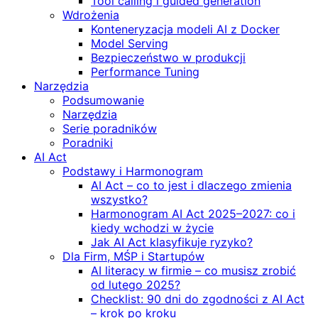
Tool calling i guided generation
Wdrożenia
Konteneryzacja modeli AI z Docker
Model Serving
Bezpieczeństwo w produkcji
Performance Tuning
Narzędzia
Podsumowanie
Narzędzia
Serie poradników
Poradniki
AI Act
Podstawy i Harmonogram
AI Act – co to jest i dlaczego zmienia
wszystko?
Harmonogram AI Act 2025–2027: co i
kiedy wchodzi w życie
Jak AI Act klasyfikuje ryzyko?
Dla Firm, MŚP i Startupów
AI literacy w firmie – co musisz zrobić
od lutego 2025?
Checklist: 90 dni do zgodności z AI Act
– krok po kroku