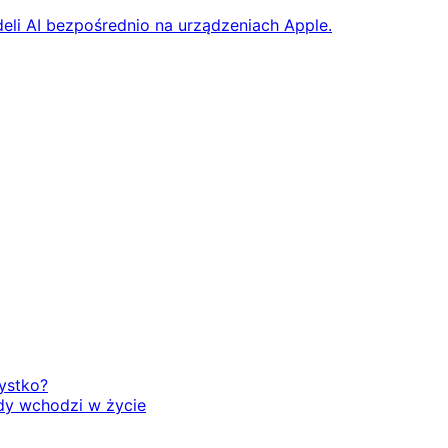
eli AI bezpośrednio na urządzeniach Apple.
zystko?
dy wchodzi w życie