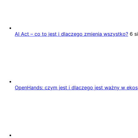
AI Act – co to jest i dlaczego zmienia wszystko?
6 s
OpenHands: czym jest i dlaczego jest ważny w eko