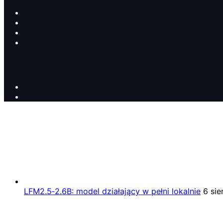
LFM2.5‑2.6B: model działający w pełni lokalnie
6 sie