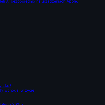
eli AI bezpośrednio na urządzeniach Apple.
zystko?
dy wchodzi w życie
d lutego 2025?