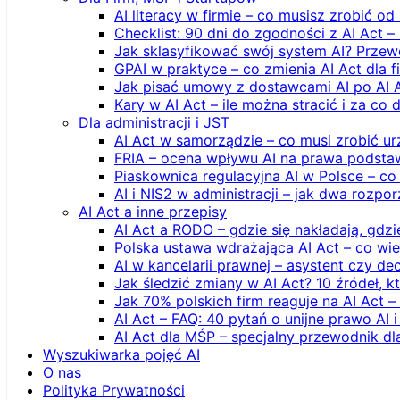
AI literacy w firmie – co musisz zrobić o
Checklist: 90 dni do zgodności z AI Act –
Jak sklasyfikować swój system AI? Przew
GPAI w praktyce – co zmienia AI Act dla 
Jak pisać umowy z dostawcami AI po AI 
Kary w AI Act – ile można stracić i za co 
Dla administracji i JST
AI Act w samorządzie – co musi zrobić u
FRIA – ocena wpływu AI na prawa podstawo
Piaskownica regulacyjna AI w Polsce – co t
AI i NIS2 w administracji – jak dwa rozpo
AI Act a inne przepisy
AI Act a RODO – gdzie się nakładają, gdzi
Polska ustawa wdrażająca AI Act – co wi
AI w kancelarii prawnej – asystent czy d
Jak śledzić zmiany w AI Act? 10 źródeł,
Jak 70% polskich firm reaguje na AI Act –
AI Act – FAQ: 40 pytań o unijne prawo AI 
AI Act dla MŚP – specjalny przewodnik d
Wyszukiwarka pojęć AI
O nas
Polityka Prywatności