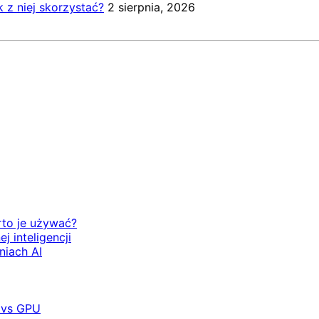
k z niej skorzystać?
2 sierpnia, 2026
rto je używać?
 inteligencji
niach AI
 vs GPU