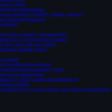
 krok po kroku
odnik dla nieprawników
firm używających ChatGPT, Claude i Gemini?
Act? Wzorcowe klauzule
dokładnie?
rząd gminy, powiatu, województwa?
we. Co to jest i kto musi ją robić?
o jest i jak z niej skorzystać?
rządzenia działają razem?
e kolidują?
emy i kiedy będzie gotowa?
ecydent? Granica wysokiego ryzyka
 które warto obserwować
 raport EY 2026 i szanse dla lokalnego AI
i lokalne modele
la małych firm: co musisz zrobić, gdy masz 5 pracowników