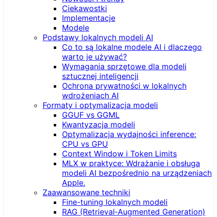
Ciekawostki
Implementacje
Modele
Podstawy lokalnych modeli AI
Co to są lokalne modele AI i dlaczego
warto je używać?
Wymagania sprzętowe dla modeli
sztucznej inteligencji
Ochrona prywatności w lokalnych
wdrożeniach AI
Formaty i optymalizacja modeli
GGUF vs GGML
Kwantyzacja modeli
Optymalizacja wydajności inference:
CPU vs GPU
Context Window i Token Limits
MLX w praktyce: Wdrażanie i obsługa
modeli AI bezpośrednio na urządzeniach
Apple.
Zaawansowane techniki
Fine-tuning lokalnych modeli
RAG (Retrieval‑Augmented Generation)