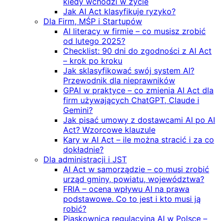
kiedy wchodzi w życie
Jak AI Act klasyfikuje ryzyko?
Dla Firm, MŚP i Startupów
AI literacy w firmie – co musisz zrobić
od lutego 2025?
Checklist: 90 dni do zgodności z AI Act
– krok po kroku
Jak sklasyfikować swój system AI?
Przewodnik dla nieprawników
GPAI w praktyce – co zmienia AI Act dla
firm używających ChatGPT, Claude i
Gemini?
Jak pisać umowy z dostawcami AI po AI
Act? Wzorcowe klauzule
Kary w AI Act – ile można stracić i za co
dokładnie?
Dla administracji i JST
AI Act w samorządzie – co musi zrobić
urząd gminy, powiatu, województwa?
FRIA – ocena wpływu AI na prawa
podstawowe. Co to jest i kto musi ją
robić?
Piaskownica regulacyjna AI w Polsce –