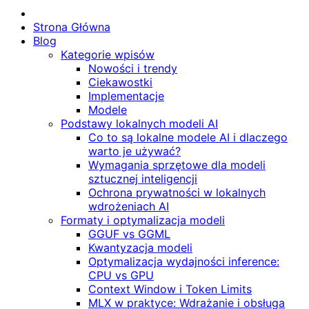
Strona Główna
Blog
Kategorie wpisów
Nowości i trendy
Ciekawostki
Implementacje
Modele
Podstawy lokalnych modeli AI
Co to są lokalne modele AI i dlaczego
warto je używać?
Wymagania sprzętowe dla modeli
sztucznej inteligencji
Ochrona prywatności w lokalnych
wdrożeniach AI
Formaty i optymalizacja modeli
GGUF vs GGML
Kwantyzacja modeli
Optymalizacja wydajności inference:
CPU vs GPU
Context Window i Token Limits
MLX w praktyce: Wdrażanie i obsługa