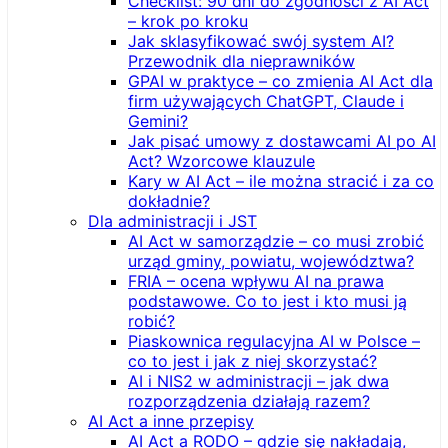
Checklist: 90 dni do zgodności z AI Act
– krok po kroku
Jak sklasyfikować swój system AI?
Przewodnik dla nieprawników
GPAI w praktyce – co zmienia AI Act dla
firm używających ChatGPT, Claude i
Gemini?
Jak pisać umowy z dostawcami AI po AI
Act? Wzorcowe klauzule
Kary w AI Act – ile można stracić i za co
dokładnie?
Dla administracji i JST
AI Act w samorządzie – co musi zrobić
urząd gminy, powiatu, województwa?
FRIA – ocena wpływu AI na prawa
podstawowe. Co to jest i kto musi ją
robić?
Piaskownica regulacyjna AI w Polsce –
co to jest i jak z niej skorzystać?
AI i NIS2 w administracji – jak dwa
rozporządzenia działają razem?
AI Act a inne przepisy
AI Act a RODO – gdzie się nakładają,