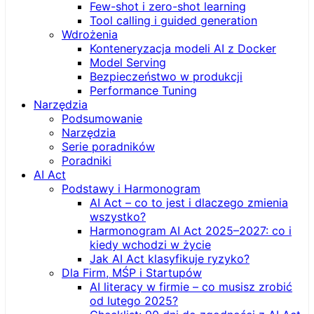
Few-shot i zero-shot learning
Tool calling i guided generation
Wdrożenia
Konteneryzacja modeli AI z Docker
Model Serving
Bezpieczeństwo w produkcji
Performance Tuning
Narzędzia
Podsumowanie
Narzędzia
Serie poradników
Poradniki
AI Act
Podstawy i Harmonogram
AI Act – co to jest i dlaczego zmienia
wszystko?
Harmonogram AI Act 2025–2027: co i
kiedy wchodzi w życie
Jak AI Act klasyfikuje ryzyko?
Dla Firm, MŚP i Startupów
AI literacy w firmie – co musisz zrobić
od lutego 2025?