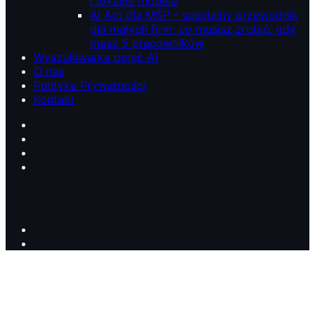
i lokalne modele
AI Act dla MŚP – specjalny przewodnik
dla małych firm: co musisz zrobić, gdy
masz 5 pracowników
Wyszukiwarka pojęć AI
O nas
Polityka Prywatności
Kontakt