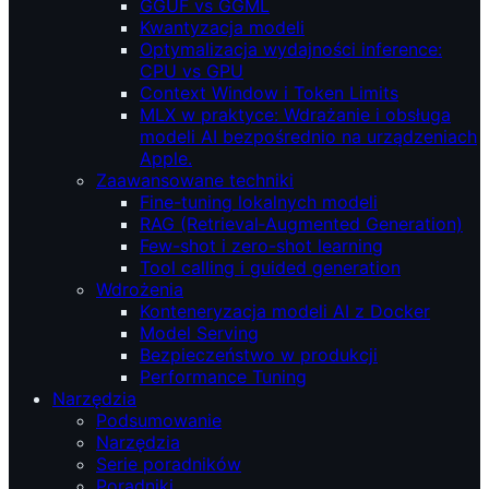
GGUF vs GGML
Kwantyzacja modeli
Optymalizacja wydajności inference:
CPU vs GPU
Context Window i Token Limits
MLX w praktyce: Wdrażanie i obsługa
modeli AI bezpośrednio na urządzeniach
Apple.
Zaawansowane techniki
Fine-tuning lokalnych modeli
RAG (Retrieval‑Augmented Generation)
Few-shot i zero-shot learning
Tool calling i guided generation
Wdrożenia
Konteneryzacja modeli AI z Docker
Model Serving
Bezpieczeństwo w produkcji
Performance Tuning
Narzędzia
Podsumowanie
Narzędzia
Serie poradników
Poradniki