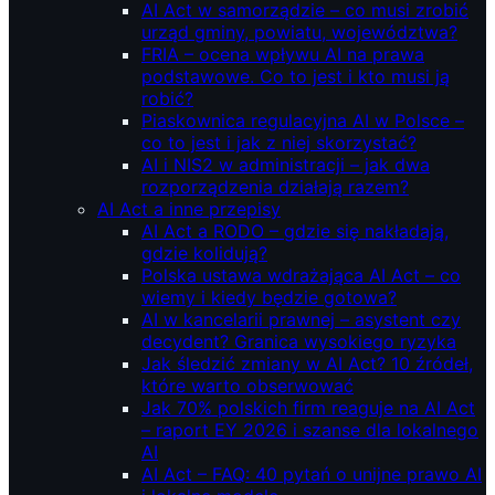
AI Act w samorządzie – co musi zrobić
urząd gminy, powiatu, województwa?
FRIA – ocena wpływu AI na prawa
podstawowe. Co to jest i kto musi ją
robić?
Piaskownica regulacyjna AI w Polsce –
co to jest i jak z niej skorzystać?
AI i NIS2 w administracji – jak dwa
rozporządzenia działają razem?
AI Act a inne przepisy
AI Act a RODO – gdzie się nakładają,
gdzie kolidują?
Polska ustawa wdrażająca AI Act – co
wiemy i kiedy będzie gotowa?
AI w kancelarii prawnej – asystent czy
decydent? Granica wysokiego ryzyka
Jak śledzić zmiany w AI Act? 10 źródeł,
które warto obserwować
Jak 70% polskich firm reaguje na AI Act
– raport EY 2026 i szanse dla lokalnego
AI
AI Act – FAQ: 40 pytań o unijne prawo AI