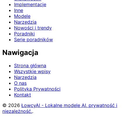
Implementacje
Inne
Modele
Narzędzia
Nowości i trendy
Poradniki
Serie poradników
Nawigacja
Strona główna
Wszystkie wpisy
Narzędzia
O nas
Polityka Prywatności
Kontakt
© 2026
ŁowcyAI - Lokalne modele AI, prywatność i
niezależność.
.