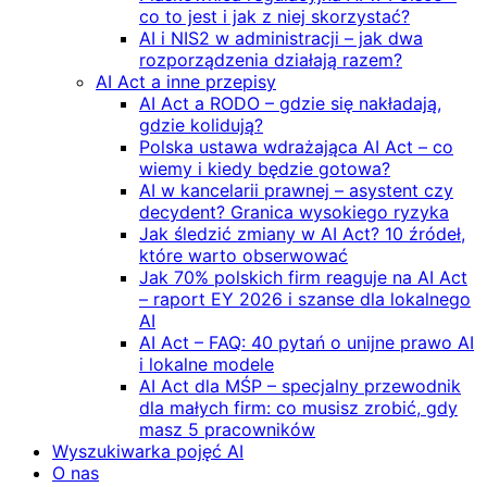
co to jest i jak z niej skorzystać?
AI i NIS2 w administracji – jak dwa
rozporządzenia działają razem?
AI Act a inne przepisy
AI Act a RODO – gdzie się nakładają,
gdzie kolidują?
Polska ustawa wdrażająca AI Act – co
wiemy i kiedy będzie gotowa?
AI w kancelarii prawnej – asystent czy
decydent? Granica wysokiego ryzyka
Jak śledzić zmiany w AI Act? 10 źródeł,
które warto obserwować
Jak 70% polskich firm reaguje na AI Act
– raport EY 2026 i szanse dla lokalnego
AI
AI Act – FAQ: 40 pytań o unijne prawo AI
i lokalne modele
AI Act dla MŚP – specjalny przewodnik
dla małych firm: co musisz zrobić, gdy
masz 5 pracowników
Wyszukiwarka pojęć AI
O nas