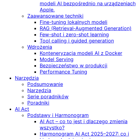
modeli AI bezpośrednio na urządzeniach
Apple.
Zaawansowane techniki
Fine-tuning lokalnych modeli
RAG (Retrieval‑Augmented Generation)
Few-shot i zero-shot learning
Tool calling i guided generation
Wdrożenia
Konteneryzacja modeli AI z Docker
Model Serving
Bezpieczeństwo w produkcji
Performance Tuning
Narzędzia
Podsumowanie
Narzędzia
Serie poradników
Poradniki
AI Act
Podstawy i Harmonogram
AI Act – co to jest i dlaczego zmienia
wszystko?
Harmonogram AI Act 2025–2027: co i