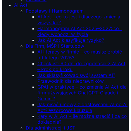
AI Act
Podstawy i Harmonogram
AI Act – co to jest i dlaczego zmienia
wszystko?
Harmonogram AI Act 2025–2027: co i
kiedy wchodzi w życie
Jak AI Act klasyfikuje ryzyko?
Dla Firm, MŚP i Startupów
AI literacy w firmie – co musisz zrobić
od lutego 2025?
Checklist: 90 dni do zgodności z AI Act
– krok po kroku
Jak sklasyfikować swój system AI?
Przewodnik dla nieprawników
GPAI w praktyce – co zmienia AI Act dla
firm używających ChatGPT, Claude i
Gemini?
Jak pisać umowy z dostawcami AI po AI
Act? Wzorcowe klauzule
Kary w AI Act – ile można stracić i za co
dokładnie?
Dla administracji i JST