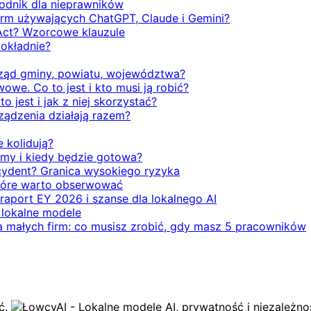
odnik dla nieprawników
firm używających ChatGPT, Claude i Gemini?
Act? Wzorcowe klauzule
dokładnie?
rząd gminy, powiatu, województwa?
we. Co to jest i kto musi ją robić?
o jest i jak z niej skorzystać?
rządzenia działają razem?
e kolidują?
emy i kiedy będzie gotowa?
ecydent? Granica wysokiego ryzyka
 które warto obserwować
 raport EY 2026 i szanse dla lokalnego AI
i lokalne modele
la małych firm: co musisz zrobić, gdy masz 5 pracowników