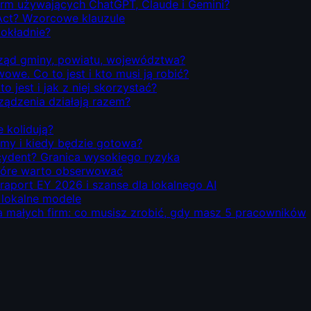
firm używających ChatGPT, Claude i Gemini?
Act? Wzorcowe klauzule
dokładnie?
rząd gminy, powiatu, województwa?
we. Co to jest i kto musi ją robić?
o jest i jak z niej skorzystać?
rządzenia działają razem?
e kolidują?
emy i kiedy będzie gotowa?
ecydent? Granica wysokiego ryzyka
 które warto obserwować
 raport EY 2026 i szanse dla lokalnego AI
i lokalne modele
la małych firm: co musisz zrobić, gdy masz 5 pracowników