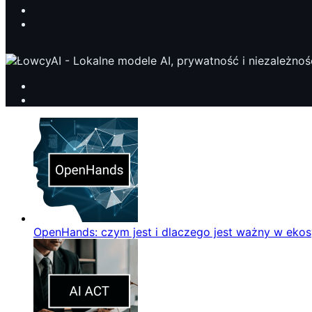
OpenHands: czym jest i dlaczego jest ważny w eko