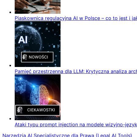
Piaskownica regulacyjna AI w Polsce – co to jest i ja
Pamięć przestrzenna dla LLM: Krytyczna analiza ar
Ataki typu prompt injection na modele wizyjno-języ
Narzędzia AI Specjalistyczne dla Prawa (Legal AI Tools)