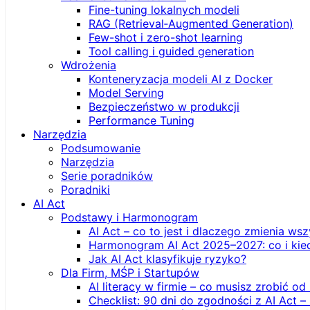
Fine-tuning lokalnych modeli
RAG (Retrieval‑Augmented Generation)
Few-shot i zero-shot learning
Tool calling i guided generation
Wdrożenia
Konteneryzacja modeli AI z Docker
Model Serving
Bezpieczeństwo w produkcji
Performance Tuning
Narzędzia
Podsumowanie
Narzędzia
Serie poradników
Poradniki
AI Act
Podstawy i Harmonogram
AI Act – co to jest i dlaczego zmienia ws
Harmonogram AI Act 2025–2027: co i kie
Jak AI Act klasyfikuje ryzyko?
Dla Firm, MŚP i Startupów
AI literacy w firmie – co musisz zrobić o
Checklist: 90 dni do zgodności z AI Act –