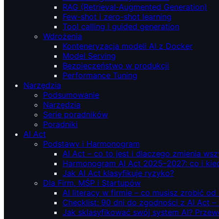
RAG (Retrieval‑Augmented Generation)
Few-shot i zero-shot learning
Tool calling i guided generation
Wdrożenia
Konteneryzacja modeli AI z Docker
Model Serving
Bezpieczeństwo w produkcji
Performance Tuning
Narzędzia
Podsumowanie
Narzędzia
Serie poradników
Poradniki
AI Act
Podstawy i Harmonogram
AI Act – co to jest i dlaczego zmienia ws
Harmonogram AI Act 2025–2027: co i kie
Jak AI Act klasyfikuje ryzyko?
Dla Firm, MŚP i Startupów
AI literacy w firmie – co musisz zrobić o
Checklist: 90 dni do zgodności z AI Act –
Jak sklasyfikować swój system AI? Przew