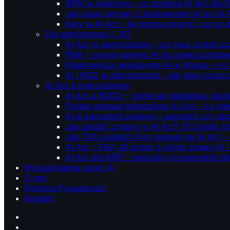
GPAI w praktyce – co zmienia AI Act dla 
Jak pisać umowy z dostawcami AI po AI 
Kary w AI Act – ile można stracić i za co 
Dla administracji i JST
AI Act w samorządzie – co musi zrobić u
FRIA – ocena wpływu AI na prawa podstawo
Piaskownica regulacyjna AI w Polsce – co t
AI i NIS2 w administracji – jak dwa rozpo
AI Act a inne przepisy
AI Act a RODO – gdzie się nakładają, gdzi
Polska ustawa wdrażająca AI Act – co wi
AI w kancelarii prawnej – asystent czy d
Jak śledzić zmiany w AI Act? 10 źródeł,
Jak 70% polskich firm reaguje na AI Act –
AI Act – FAQ: 40 pytań o unijne prawo AI 
AI Act dla MŚP – specjalny przewodnik d
Wyszukiwarka pojęć AI
O nas
Polityka Prywatności
Kontakt