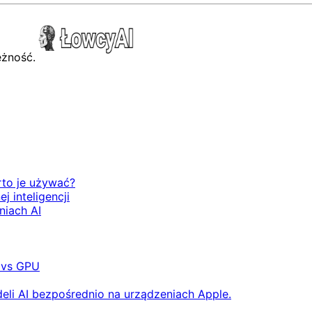
rto je używać?
 inteligencji
niach AI
 vs GPU
eli AI bezpośrednio na urządzeniach Apple.