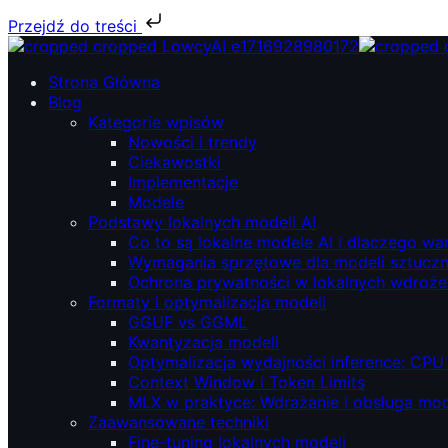
Przejdź do treści
Przejdź
do
ŁowcyAI – Lokalne modele AI, prywatność i niezależność.
ŁowcyAI – Lokalne modele AI, prywatność i niezależność.
Strona Główna
treści
Blog
Kategorie wpisów
Nowości i trendy
Ciekawostki
Implementacje
Modele
Podstawy lokalnych modeli AI
Co to są lokalne modele AI i dlaczego wa
Wymagania sprzętowe dla modeli sztucznej
Ochrona prywatności w lokalnych wdroże
Formaty i optymalizacja modeli
GGUF vs GGML
Kwantyzacja modeli
Optymalizacja wydajności inference: CPU
Context Window i Token Limits
MLX w praktyce: Wdrażanie i obsługa mod
Zaawansowane techniki
Fine-tuning lokalnych modeli