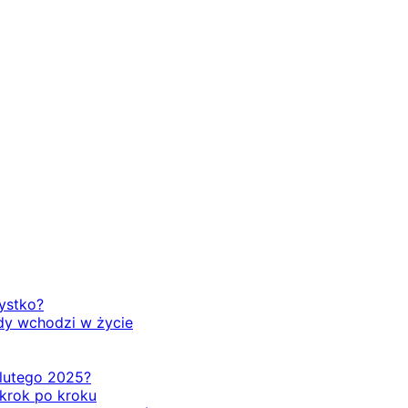
zystko?
dy wchodzi w życie
d lutego 2025?
 krok po kroku