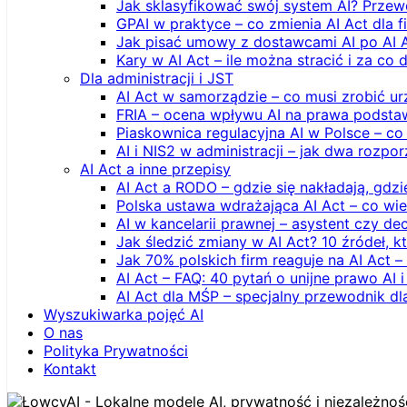
Jak sklasyfikować swój system AI? Przew
GPAI w praktyce – co zmienia AI Act dla 
Jak pisać umowy z dostawcami AI po AI 
Kary w AI Act – ile można stracić i za co 
Dla administracji i JST
AI Act w samorządzie – co musi zrobić u
FRIA – ocena wpływu AI na prawa podstawo
Piaskownica regulacyjna AI w Polsce – co t
AI i NIS2 w administracji – jak dwa rozpo
AI Act a inne przepisy
AI Act a RODO – gdzie się nakładają, gdzi
Polska ustawa wdrażająca AI Act – co wi
AI w kancelarii prawnej – asystent czy d
Jak śledzić zmiany w AI Act? 10 źródeł,
Jak 70% polskich firm reaguje na AI Act –
AI Act – FAQ: 40 pytań o unijne prawo AI 
AI Act dla MŚP – specjalny przewodnik d
Wyszukiwarka pojęć AI
O nas
Polityka Prywatności
Kontakt