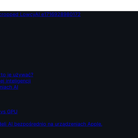
rto je używać?
 inteligencji
niach AI
 vs GPU
eli AI bezpośrednio na urządzeniach Apple.