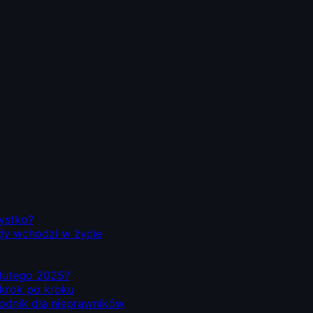
zystko?
dy wchodzi w życie
d lutego 2025?
 krok po kroku
odnik dla nieprawników