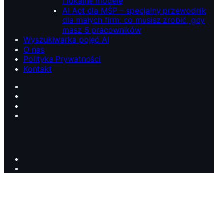
i lokalne modele
AI Act dla MŚP – specjalny przewodnik
dla małych firm: co musisz zrobić, gdy
masz 5 pracowników
Wyszukiwarka pojęć AI
O nas
Polityka Prywatności
Kontakt