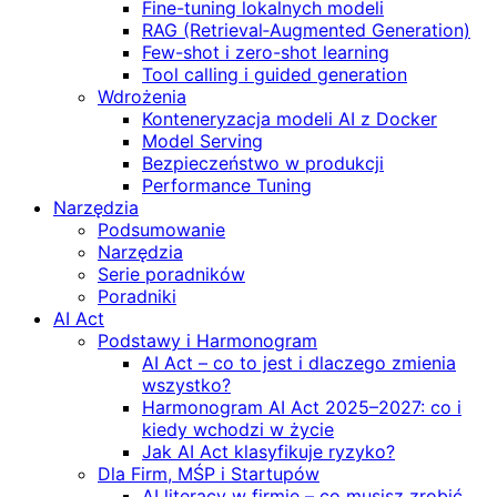
Fine-tuning lokalnych modeli
RAG (Retrieval‑Augmented Generation)
Few-shot i zero-shot learning
Tool calling i guided generation
Wdrożenia
Konteneryzacja modeli AI z Docker
Model Serving
Bezpieczeństwo w produkcji
Performance Tuning
Narzędzia
Podsumowanie
Narzędzia
Serie poradników
Poradniki
AI Act
Podstawy i Harmonogram
AI Act – co to jest i dlaczego zmienia
wszystko?
Harmonogram AI Act 2025–2027: co i
kiedy wchodzi w życie
Jak AI Act klasyfikuje ryzyko?
Dla Firm, MŚP i Startupów
AI literacy w firmie – co musisz zrobić