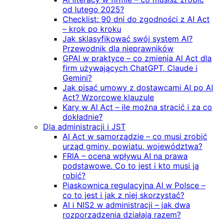
od lutego 2025?
Checklist: 90 dni do zgodności z AI Act
– krok po kroku
Jak sklasyfikować swój system AI?
Przewodnik dla nieprawników
GPAI w praktyce – co zmienia AI Act dla
firm używających ChatGPT, Claude i
Gemini?
Jak pisać umowy z dostawcami AI po AI
Act? Wzorcowe klauzule
Kary w AI Act – ile można stracić i za co
dokładnie?
Dla administracji i JST
AI Act w samorządzie – co musi zrobić
urząd gminy, powiatu, województwa?
FRIA – ocena wpływu AI na prawa
podstawowe. Co to jest i kto musi ją
robić?
Piaskownica regulacyjna AI w Polsce –
co to jest i jak z niej skorzystać?
AI i NIS2 w administracji – jak dwa
rozporządzenia działają razem?