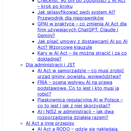
Checklist: 90 dni do zgodności z AI Act
– krok po kroku
Jak sklasyfikować swój system AI?
Przewodnik dla nieprawników
GPAI w praktyce – co zmienia AI Act dla
firm używających ChatGPT, Claude i
Gemini?
Jak pisać umowy z dostawcami AI po AI
Act? Wzorcowe klauzule
Kary w AI Act – ile można stracić i za co
dokładnie?
Dla administracji i JST
AI Act w samorządzie – co musi zrobić
urząd gminy, powiatu, województwa?
FRIA – ocena wpływu AI na prawa
podstawowe. Co to jest i kto musi ją
robić?
Piaskownica regulacyjna AI w Polsce –
co to jest i jak z niej skorzystać?
AI i NIS2 w administracji – jak dwa
rozporządzenia działają razem?
AI Act a inne przepisy
AI Act a RODO – gdzie się nakładają,