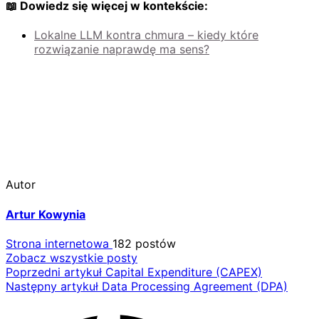
📖 Dowiedz się więcej w kontekście:
Lokalne LLM kontra chmura – kiedy które
rozwiązanie naprawdę ma sens?
Autor
Artur Kowynia
Strona internetowa
182 postów
Zobacz wszystkie posty
Nawigacja
Poprzedni artykuł
Capital Expenditure (CAPEX)
Następny artykuł
Data Processing Agreement (DPA)
wpisu