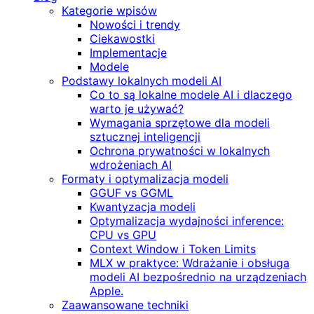
Kategorie wpisów
Nowości i trendy
Ciekawostki
Implementacje
Modele
Podstawy lokalnych modeli AI
Co to są lokalne modele AI i dlaczego
warto je używać?
Wymagania sprzętowe dla modeli
sztucznej inteligencji
Ochrona prywatności w lokalnych
wdrożeniach AI
Formaty i optymalizacja modeli
GGUF vs GGML
Kwantyzacja modeli
Optymalizacja wydajności inference:
CPU vs GPU
Context Window i Token Limits
MLX w praktyce: Wdrażanie i obsługa
modeli AI bezpośrednio na urządzeniach
Apple.
Zaawansowane techniki