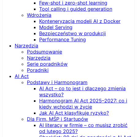
Few-shot i zero-shot learning
Tool calling i guided generation
Wdrożenia
Konteneryzacja modeli AI z Docker
Model Serving
Bezpieczeństwo w produkcji
Performance Tuning
Narzędzia
Podsumowanie
Narzędzia
Serie poradników
Poradniki
AI Act
Podstawy i Harmonogram
AI Act – co to jest i dlaczego zmienia
wszystko?
Harmonogram AI Act 2025–2027: co i
kiedy wchodzi w życie
Jak AI Act klasyfikuje ryzyko?
Dla Firm, MŚP i Startupów
AI literacy w firmie – co musisz zrobić
od lutego 2025?