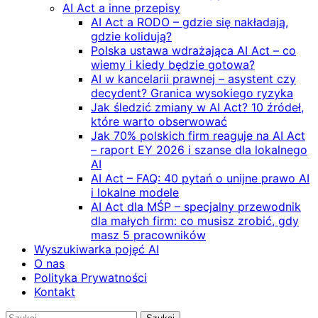
AI Act a inne przepisy
AI Act a RODO – gdzie się nakładają,
gdzie kolidują?
Polska ustawa wdrażająca AI Act – co
wiemy i kiedy będzie gotowa?
AI w kancelarii prawnej – asystent czy
decydent? Granica wysokiego ryzyka
Jak śledzić zmiany w AI Act? 10 źródeł,
które warto obserwować
Jak 70% polskich firm reaguje na AI Act
– raport EY 2026 i szanse dla lokalnego
AI
AI Act – FAQ: 40 pytań o unijne prawo AI
i lokalne modele
AI Act dla MŚP – specjalny przewodnik
dla małych firm: co musisz zrobić, gdy
masz 5 pracowników
Wyszukiwarka pojęć AI
O nas
Polityka Prywatności
Kontakt
Szukaj: