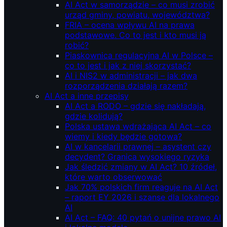
AI Act w samorządzie – co musi zrobić
urząd gminy, powiatu, województwa?
FRIA – ocena wpływu AI na prawa
podstawowe. Co to jest i kto musi ją
robić?
Piaskownica regulacyjna AI w Polsce –
co to jest i jak z niej skorzystać?
AI i NIS2 w administracji – jak dwa
rozporządzenia działają razem?
AI Act a inne przepisy
AI Act a RODO – gdzie się nakładają,
gdzie kolidują?
Polska ustawa wdrażająca AI Act – co
wiemy i kiedy będzie gotowa?
AI w kancelarii prawnej – asystent czy
decydent? Granica wysokiego ryzyka
Jak śledzić zmiany w AI Act? 10 źródeł,
które warto obserwować
Jak 70% polskich firm reaguje na AI Act
– raport EY 2026 i szanse dla lokalnego
AI
AI Act – FAQ: 40 pytań o unijne prawo AI