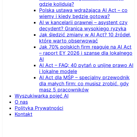
gdzie kolidują?
Polska ustawa wdrażająca AI Act – co
wiemy i kiedy będzie gotowa?
AI w kancelarii prawnej – asystent czy
decydent? Granica wysokiego ryzyka
Jak śledzić zmiany w AI Act? 10 źródeł,
które warto obserwować
Jak 70% polskich firm reaguje na AI Act
– raport EY 2026 i szanse dla lokalnego
AI
AI Act – FAQ: 40 pytań o unijne prawo AI
i lokalne modele
AI Act dla MŚP – specjalny przewodnik
dla małych firm: co musisz zrobić, gdy
masz 5 pracowników
Wyszukiwarka pojęć AI
O nas
Polityka Prywatności
Kontakt