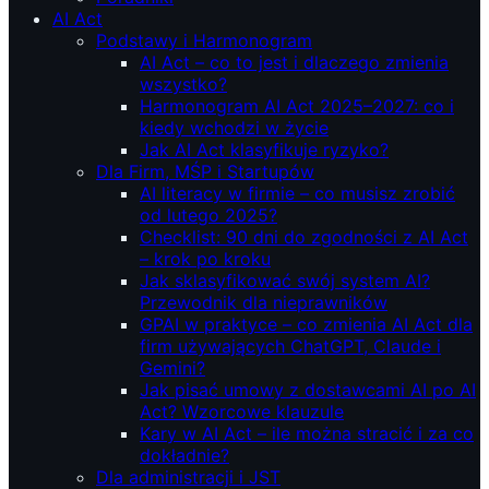
AI Act
Podstawy i Harmonogram
AI Act – co to jest i dlaczego zmienia
wszystko?
Harmonogram AI Act 2025–2027: co i
kiedy wchodzi w życie
Jak AI Act klasyfikuje ryzyko?
Dla Firm, MŚP i Startupów
AI literacy w firmie – co musisz zrobić
od lutego 2025?
Checklist: 90 dni do zgodności z AI Act
– krok po kroku
Jak sklasyfikować swój system AI?
Przewodnik dla nieprawników
GPAI w praktyce – co zmienia AI Act dla
firm używających ChatGPT, Claude i
Gemini?
Jak pisać umowy z dostawcami AI po AI
Act? Wzorcowe klauzule
Kary w AI Act – ile można stracić i za co
dokładnie?
Dla administracji i JST