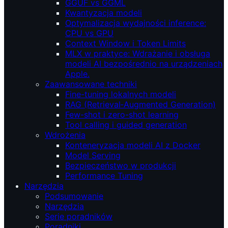
GGUF vs GGML
Kwantyzacja modeli
Optymalizacja wydajności inference:
CPU vs GPU
Context Window i Token Limits
MLX w praktyce: Wdrażanie i obsługa
modeli AI bezpośrednio na urządzeniach
Apple.
Zaawansowane techniki
Fine-tuning lokalnych modeli
RAG (Retrieval‑Augmented Generation)
Few-shot i zero-shot learning
Tool calling i guided generation
Wdrożenia
Konteneryzacja modeli AI z Docker
Model Serving
Bezpieczeństwo w produkcji
Performance Tuning
Narzędzia
Podsumowanie
Narzędzia
Serie poradników
Poradniki