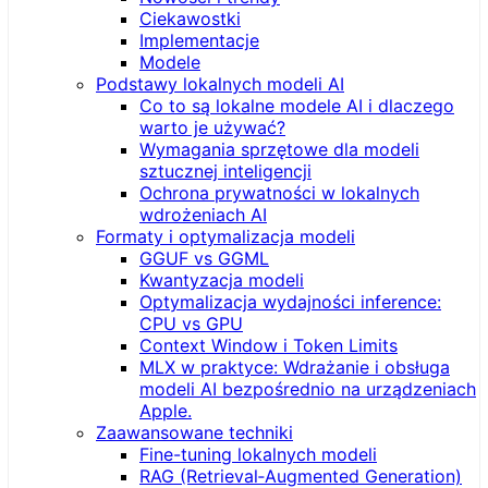
Ciekawostki
Implementacje
Modele
Podstawy lokalnych modeli AI
Co to są lokalne modele AI i dlaczego
warto je używać?
Wymagania sprzętowe dla modeli
sztucznej inteligencji
Ochrona prywatności w lokalnych
wdrożeniach AI
Formaty i optymalizacja modeli
GGUF vs GGML
Kwantyzacja modeli
Optymalizacja wydajności inference:
CPU vs GPU
Context Window i Token Limits
MLX w praktyce: Wdrażanie i obsługa
modeli AI bezpośrednio na urządzeniach
Apple.
Zaawansowane techniki
Fine-tuning lokalnych modeli
RAG (Retrieval‑Augmented Generation)