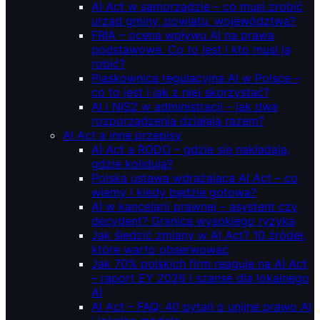
AI Act w samorządzie – co musi zrobić
urząd gminy, powiatu, województwa?
FRIA – ocena wpływu AI na prawa
podstawowe. Co to jest i kto musi ją
robić?
Piaskownica regulacyjna AI w Polsce –
co to jest i jak z niej skorzystać?
AI i NIS2 w administracji – jak dwa
rozporządzenia działają razem?
AI Act a inne przepisy
AI Act a RODO – gdzie się nakładają,
gdzie kolidują?
Polska ustawa wdrażająca AI Act – co
wiemy i kiedy będzie gotowa?
AI w kancelarii prawnej – asystent czy
decydent? Granica wysokiego ryzyka
Jak śledzić zmiany w AI Act? 10 źródeł,
które warto obserwować
Jak 70% polskich firm reaguje na AI Act
– raport EY 2026 i szanse dla lokalnego
AI
AI Act – FAQ: 40 pytań o unijne prawo AI