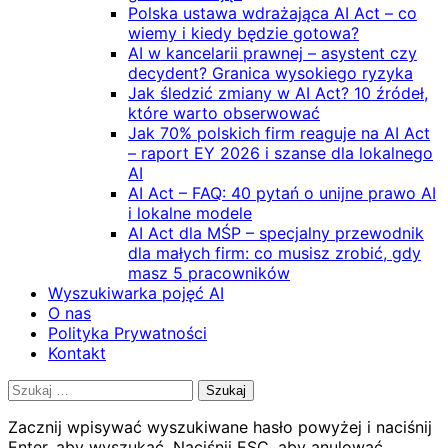
Polska ustawa wdrażająca AI Act – co
wiemy i kiedy będzie gotowa?
AI w kancelarii prawnej – asystent czy
decydent? Granica wysokiego ryzyka
Jak śledzić zmiany w AI Act? 10 źródeł,
które warto obserwować
Jak 70% polskich firm reaguje na AI Act
– raport EY 2026 i szanse dla lokalnego
AI
AI Act – FAQ: 40 pytań o unijne prawo AI
i lokalne modele
AI Act dla MŚP – specjalny przewodnik
dla małych firm: co musisz zrobić, gdy
masz 5 pracowników
Wyszukiwarka pojęć AI
O nas
Polityka Prywatności
Kontakt
Szukaj:
Zacznij wpisywać wyszukiwane hasło powyżej i naciśnij
Enter, aby wyszukać. Naciśnij ESC, aby anulować.