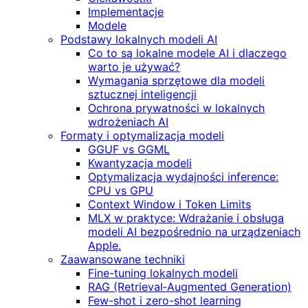
Implementacje
Modele
Podstawy lokalnych modeli AI
Co to są lokalne modele AI i dlaczego
warto je używać?
Wymagania sprzętowe dla modeli
sztucznej inteligencji
Ochrona prywatności w lokalnych
wdrożeniach AI
Formaty i optymalizacja modeli
GGUF vs GGML
Kwantyzacja modeli
Optymalizacja wydajności inference:
CPU vs GPU
Context Window i Token Limits
MLX w praktyce: Wdrażanie i obsługa
modeli AI bezpośrednio na urządzeniach
Apple.
Zaawansowane techniki
Fine-tuning lokalnych modeli
RAG (Retrieval‑Augmented Generation)
Few-shot i zero-shot learning