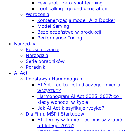
Few-shot i zero-shot learning
Tool calling i guided generation
Wdrożenia
Konteneryzacja modeli AI z Docker
Model Serving
Bezpieczeństwo w produkcji
Performance Tuning
Narzędzia
Podsumowanie
Narzędzia
Serie poradników
Poradniki
AI Act
Podstawy i Harmonogram
AI Act – co to jest i dlaczego zmienia
wszystko?
Harmonogram AI Act 2025–2027: co i
kiedy wchodzi w życie
Jak AI Act klasyfikuje ryzyko?
Dla Firm, MŚP i Startupów
AI literacy w firmie – co musisz zrobić
od lutego 2025?