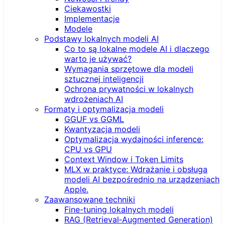
Ciekawostki
Implementacje
Modele
Podstawy lokalnych modeli AI
Co to są lokalne modele AI i dlaczego
warto je używać?
Wymagania sprzętowe dla modeli
sztucznej inteligencji
Ochrona prywatności w lokalnych
wdrożeniach AI
Formaty i optymalizacja modeli
GGUF vs GGML
Kwantyzacja modeli
Optymalizacja wydajności inference:
CPU vs GPU
Context Window i Token Limits
MLX w praktyce: Wdrażanie i obsługa
modeli AI bezpośrednio na urządzeniach
Apple.
Zaawansowane techniki
Fine-tuning lokalnych modeli
RAG (Retrieval‑Augmented Generation)