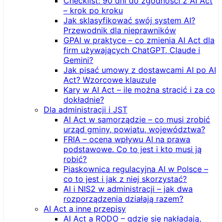
Checklist: 90 dni do zgodności z AI Act
– krok po kroku
Jak sklasyfikować swój system AI?
Przewodnik dla nieprawników
GPAI w praktyce – co zmienia AI Act dla
firm używających ChatGPT, Claude i
Gemini?
Jak pisać umowy z dostawcami AI po AI
Act? Wzorcowe klauzule
Kary w AI Act – ile można stracić i za co
dokładnie?
Dla administracji i JST
AI Act w samorządzie – co musi zrobić
urząd gminy, powiatu, województwa?
FRIA – ocena wpływu AI na prawa
podstawowe. Co to jest i kto musi ją
robić?
Piaskownica regulacyjna AI w Polsce –
co to jest i jak z niej skorzystać?
AI i NIS2 w administracji – jak dwa
rozporządzenia działają razem?
AI Act a inne przepisy
AI Act a RODO – gdzie się nakładają,