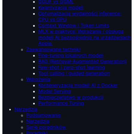
GGUF vs GGML
Kwantyzacja modeli
Optymalizacja wydajności inference:
CPU vs GPU
Context Window i Token Limits
MLX w praktyce: Wdrażanie i obsługa
modeli AI bezpośrednio na urządzeniach
Apple.
Zaawansowane techniki
Fine-tuning lokalnych modeli
RAG (Retrieval‑Augmented Generation)
Few-shot i zero-shot learning
Tool calling i guided generation
Wdrożenia
Konteneryzacja modeli AI z Docker
Model Serving
Bezpieczeństwo w produkcji
Performance Tuning
Narzędzia
Podsumowanie
Narzędzia
Serie poradników
Poradniki