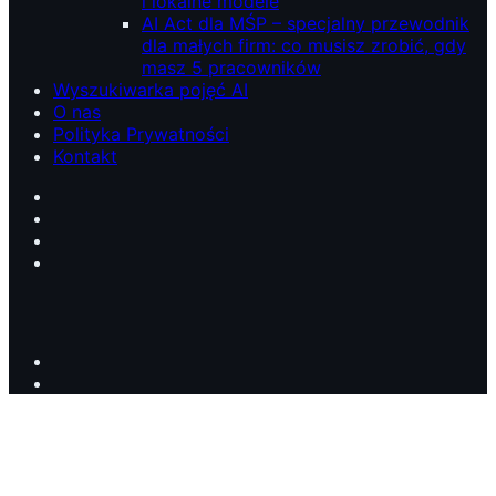
i lokalne modele
AI Act dla MŚP – specjalny przewodnik
dla małych firm: co musisz zrobić, gdy
masz 5 pracowników
Wyszukiwarka pojęć AI
O nas
Polityka Prywatności
Kontakt