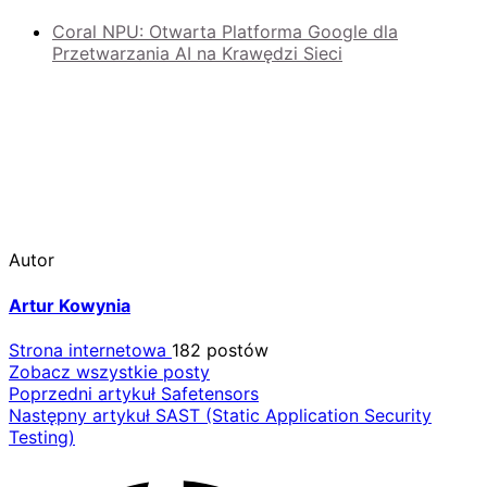
Coral NPU: Otwarta Platforma Google dla
Przetwarzania AI na Krawędzi Sieci
Autor
Artur Kowynia
Strona internetowa
182 postów
Zobacz wszystkie posty
Nawigacja
Poprzedni artykuł
Safetensors
Następny artykuł
SAST (Static Application Security
wpisu
Testing)