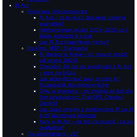
AI Act
Podstawy i Harmonogram
AI Act – co to jest i dlaczego zmienia
wszystko?
Harmonogram AI Act 2025–2027: co i
kiedy wchodzi w życie
Jak AI Act klasyfikuje ryzyko?
Dla Firm, MŚP i Startupów
AI literacy w firmie – co musisz zrobić
od lutego 2025?
Checklist: 90 dni do zgodności z AI Act
– krok po kroku
Jak sklasyfikować swój system AI?
Przewodnik dla nieprawników
GPAI w praktyce – co zmienia AI Act dla
firm używających ChatGPT, Claude i
Gemini?
Jak pisać umowy z dostawcami AI po AI
Act? Wzorcowe klauzule
Kary w AI Act – ile można stracić i za co
dokładnie?
Dla administracji i JST