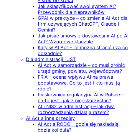
– krok po kroku
Jak sklasyfikować swój system AI?
Przewodnik dla nieprawników
GPAI w praktyce – co zmienia AI Act dla
firm używających ChatGPT, Claude i
Gemini?
Jak pisać umowy z dostawcami AI po AI
Act? Wzorcowe klauzule
Kary w AI Act – ile można stracić i za co
dokładnie?
Dla administracji i JST
AI Act w samorządzie – co musi zrobić
urząd gminy, powiatu, województwa?
FRIA – ocena wpływu AI na prawa
podstawowe. Co to jest i kto musi ją
robić?
Piaskownica regulacyjna AI w Polsce –
co to jest i jak z niej skorzystać?
AI i NIS2 w administracji – jak dwa
rozporządzenia działają razem?
AI Act a inne przepisy
AI Act a RODO – gdzie się nakładają,
gdzie kolidują?