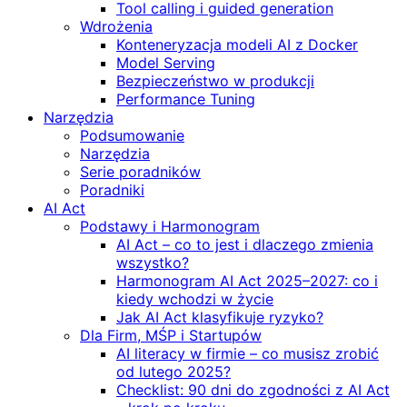
Tool calling i guided generation
Wdrożenia
Konteneryzacja modeli AI z Docker
Model Serving
Bezpieczeństwo w produkcji
Performance Tuning
Narzędzia
Podsumowanie
Narzędzia
Serie poradników
Poradniki
AI Act
Podstawy i Harmonogram
AI Act – co to jest i dlaczego zmienia
wszystko?
Harmonogram AI Act 2025–2027: co i
kiedy wchodzi w życie
Jak AI Act klasyfikuje ryzyko?
Dla Firm, MŚP i Startupów
AI literacy w firmie – co musisz zrobić
od lutego 2025?
Checklist: 90 dni do zgodności z AI Act