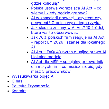
gdzie kolidują?
Polska ustawa wdrażająca AI Act – co
wiemy i kiedy będzie gotowa?
AI w kancelarii prawnej – asystent czy
decydent? Granica wysokiego ryzyka
Jak śledzić zmiany w AI Act? 10 źródeł,
które warto obserwować
Jak 70% polskich firm reaguje na AI Act
– raport EY 2026 i szanse dla lokalnego
AI
AI Act – FAQ: 40 pytań o unijne prawo AI
i lokalne modele
AI Act dla MŚP – specjalny przewodnik
dla małych firm: co musisz zrobić, gdy
masz 5 pracowników
Wyszukiwarka pojęć AI
O nas
Polityka Prywatności
Kontakt