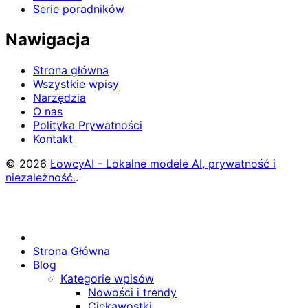
Serie poradników
Nawigacja
Strona główna
Wszystkie wpisy
Narzędzia
O nas
Polityka Prywatności
Kontakt
© 2026
ŁowcyAI - Lokalne modele AI, prywatność i
niezależność.
.
Strona Główna
Blog
Kategorie wpisów
Nowości i trendy
Ciekawostki