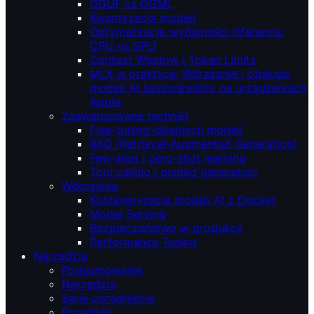
GGUF vs GGML
Kwantyzacja modeli
Optymalizacja wydajności inference:
CPU vs GPU
Context Window i Token Limits
MLX w praktyce: Wdrażanie i obsługa
modeli AI bezpośrednio na urządzeniach
Apple.
Zaawansowane techniki
Fine-tuning lokalnych modeli
RAG (Retrieval‑Augmented Generation)
Few-shot i zero-shot learning
Tool calling i guided generation
Wdrożenia
Konteneryzacja modeli AI z Docker
Model Serving
Bezpieczeństwo w produkcji
Performance Tuning
Narzędzia
Podsumowanie
Narzędzia
Serie poradników
Poradniki