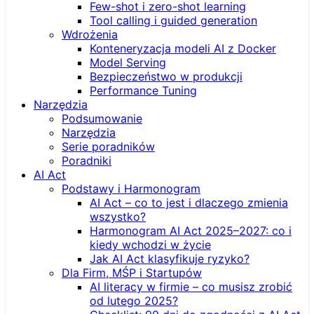
Few-shot i zero-shot learning
Tool calling i guided generation
Wdrożenia
Konteneryzacja modeli AI z Docker
Model Serving
Bezpieczeństwo w produkcji
Performance Tuning
Narzędzia
Podsumowanie
Narzędzia
Serie poradników
Poradniki
AI Act
Podstawy i Harmonogram
AI Act – co to jest i dlaczego zmienia
wszystko?
Harmonogram AI Act 2025–2027: co i
kiedy wchodzi w życie
Jak AI Act klasyfikuje ryzyko?
Dla Firm, MŚP i Startupów
AI literacy w firmie – co musisz zrobić
od lutego 2025?