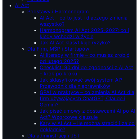
AI Act
Podstawy i Harmonogram
AI Act – co to jest i dlaczego zmienia
wszystko?
Harmonogram AI Act 2025–2027: co i
kiedy wchodzi w życie
Jak AI Act klasyfikuje ryzyko?
Dla Firm, MŚP i Startupów
AI literacy w firmie – co musisz zrobić
od lutego 2025?
Checklist: 90 dni do zgodności z AI Act
– krok po kroku
Jak sklasyfikować swój system AI?
Przewodnik dla nieprawników
GPAI w praktyce – co zmienia AI Act dla
firm używających ChatGPT, Claude i
Gemini?
Jak pisać umowy z dostawcami AI po AI
Act? Wzorcowe klauzule
Kary w AI Act – ile można stracić i za co
dokładnie?
Dla administracji i JST