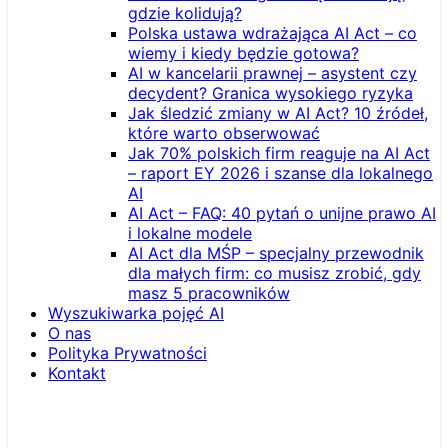
gdzie kolidują?
Polska ustawa wdrażająca AI Act – co
wiemy i kiedy będzie gotowa?
AI w kancelarii prawnej – asystent czy
decydent? Granica wysokiego ryzyka
Jak śledzić zmiany w AI Act? 10 źródeł,
które warto obserwować
Jak 70% polskich firm reaguje na AI Act
– raport EY 2026 i szanse dla lokalnego
AI
AI Act – FAQ: 40 pytań o unijne prawo AI
i lokalne modele
AI Act dla MŚP – specjalny przewodnik
dla małych firm: co musisz zrobić, gdy
masz 5 pracowników
Wyszukiwarka pojęć AI
O nas
Polityka Prywatności
Kontakt