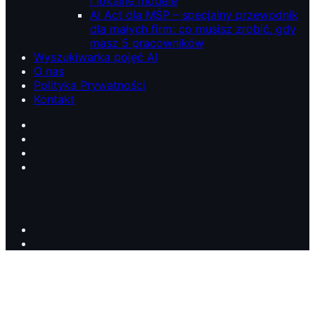
i lokalne modele
AI Act dla MŚP – specjalny przewodnik
dla małych firm: co musisz zrobić, gdy
masz 5 pracowników
Wyszukiwarka pojęć AI
O nas
Polityka Prywatności
Kontakt