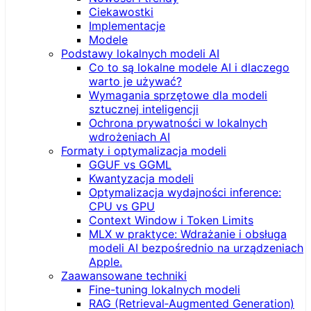
Ciekawostki
Implementacje
Modele
Podstawy lokalnych modeli AI
Co to są lokalne modele AI i dlaczego
warto je używać?
Wymagania sprzętowe dla modeli
sztucznej inteligencji
Ochrona prywatności w lokalnych
wdrożeniach AI
Formaty i optymalizacja modeli
GGUF vs GGML
Kwantyzacja modeli
Optymalizacja wydajności inference:
CPU vs GPU
Context Window i Token Limits
MLX w praktyce: Wdrażanie i obsługa
modeli AI bezpośrednio na urządzeniach
Apple.
Zaawansowane techniki
Fine-tuning lokalnych modeli
RAG (Retrieval‑Augmented Generation)