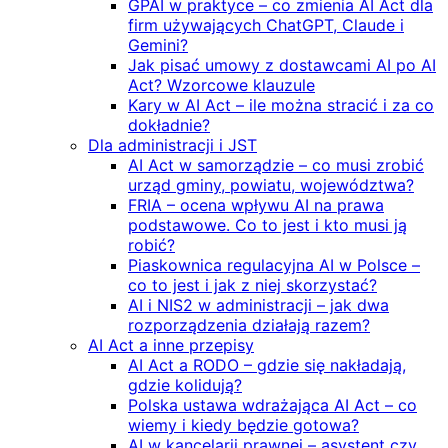
GPAI w praktyce – co zmienia AI Act dla
firm używających ChatGPT, Claude i
Gemini?
Jak pisać umowy z dostawcami AI po AI
Act? Wzorcowe klauzule
Kary w AI Act – ile można stracić i za co
dokładnie?
Dla administracji i JST
AI Act w samorządzie – co musi zrobić
urząd gminy, powiatu, województwa?
FRIA – ocena wpływu AI na prawa
podstawowe. Co to jest i kto musi ją
robić?
Piaskownica regulacyjna AI w Polsce –
co to jest i jak z niej skorzystać?
AI i NIS2 w administracji – jak dwa
rozporządzenia działają razem?
AI Act a inne przepisy
AI Act a RODO – gdzie się nakładają,
gdzie kolidują?
Polska ustawa wdrażająca AI Act – co
wiemy i kiedy będzie gotowa?
AI w kancelarii prawnej – asystent czy