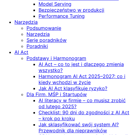
Model Serving
Bezpieczeństwo w produkcji
Performance Tuning
Narzędzia
Podsumowanie
Narzędzia
Serie poradników
Poradniki
AI Act
Podstawy i Harmonogram
AI Act – co to jest i dlaczego zmienia
wszystko?
Harmonogram AI Act 2025–2027: co i
kiedy wchodzi w życie
Jak AI Act klasyfikuje ryzyko?
Dla Firm, MŚP i Startupów
AI literacy w firmie – co musisz zrobić
od lutego 2025?
Checklist: 90 dni do zgodności z AI Act
– krok po kroku
Jak sklasyfikować swój system AI?
Przewodnik dla nieprawników