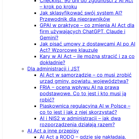
Checklist: 90 dni do zgodności z AI Act
– krok po kroku
Jak sklasyfikować swój system AI?
Przewodnik dla nieprawników
GPAI w praktyce – co zmienia AI Act dla
firm używających ChatGPT, Claude i
Gemini?
Jak pisać umowy z dostawcami AI po AI
Act? Wzorcowe klauzule
Kary w AI Act – ile można stracić i za co
dokładnie?
Dla administracji i JST
AI Act w samorządzie – co musi zrobić
urząd gminy, powiatu, województwa?
FRIA – ocena wpływu AI na prawa
podstawowe. Co to jest i kto musi ją
robić?
Piaskownica regulacyjna AI w Polsce –
co to jest i jak z niej skorzystać?
AI i NIS2 w administracji – jak dwa
rozporządzenia działają razem?
AI Act a inne przepisy
AI Act a RODO – gdzie się nakładają,