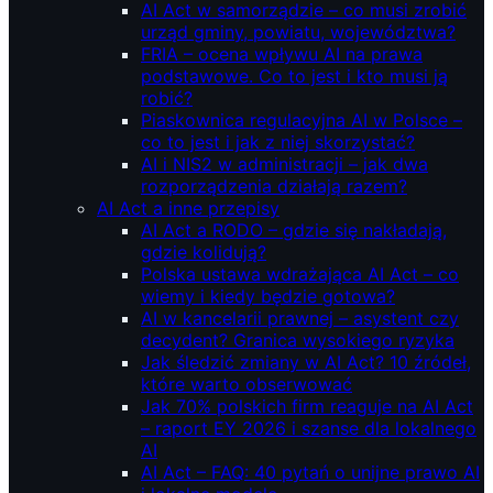
AI Act w samorządzie – co musi zrobić
urząd gminy, powiatu, województwa?
FRIA – ocena wpływu AI na prawa
podstawowe. Co to jest i kto musi ją
robić?
Piaskownica regulacyjna AI w Polsce –
co to jest i jak z niej skorzystać?
AI i NIS2 w administracji – jak dwa
rozporządzenia działają razem?
AI Act a inne przepisy
AI Act a RODO – gdzie się nakładają,
gdzie kolidują?
Polska ustawa wdrażająca AI Act – co
wiemy i kiedy będzie gotowa?
AI w kancelarii prawnej – asystent czy
decydent? Granica wysokiego ryzyka
Jak śledzić zmiany w AI Act? 10 źródeł,
które warto obserwować
Jak 70% polskich firm reaguje na AI Act
– raport EY 2026 i szanse dla lokalnego
AI
AI Act – FAQ: 40 pytań o unijne prawo AI