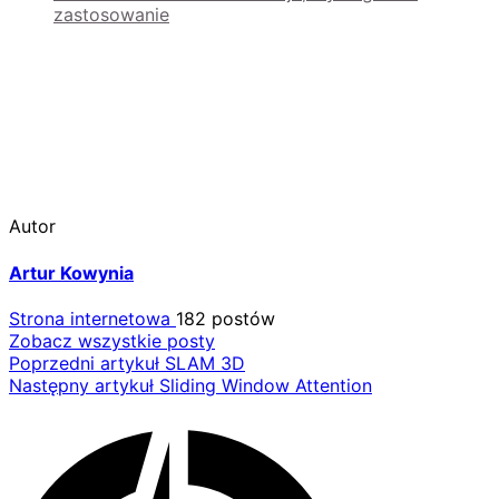
zastosowanie
Autor
Artur Kowynia
Strona internetowa
182 postów
Zobacz wszystkie posty
Nawigacja
Poprzedni artykuł
SLAM 3D
Następny artykuł
Sliding Window Attention
wpisu