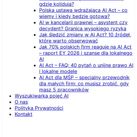
gdzie kolidują?
Polska ustawa wdrażająca AI Act – co
wiemy i kiedy będzie gotowa?
AI w kancelarii prawnej – asystent czy
decydent? Granica wysokiego ryzyka
Jak śledzić zmiany w AI Act? 10 źródeł,
które warto obserwować
Jak 70% polskich firm reaguje na AI Act
– raport EY 2026 i szanse dla lokalnego
AI
AI Act – FAQ: 40 pytań o unijne prawo AI
i lokalne modele
AI Act dla MŚP – specjalny przewodnik
dla małych firm: co musisz zrobić, gdy
masz 5 pracowników
Wyszukiwarka pojęć AI
O nas
Polityka Prywatności
Kontakt