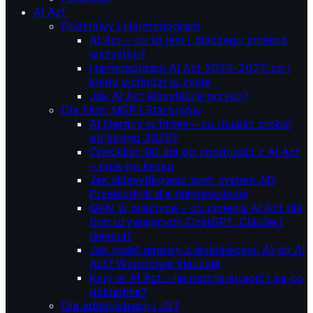
AI Act
Podstawy i Harmonogram
AI Act – co to jest i dlaczego zmienia
wszystko?
Harmonogram AI Act 2025–2027: co i
kiedy wchodzi w życie
Jak AI Act klasyfikuje ryzyko?
Dla Firm, MŚP i Startupów
AI literacy w firmie – co musisz zrobić
od lutego 2025?
Checklist: 90 dni do zgodności z AI Act
– krok po kroku
Jak sklasyfikować swój system AI?
Przewodnik dla nieprawników
GPAI w praktyce – co zmienia AI Act dla
firm używających ChatGPT, Claude i
Gemini?
Jak pisać umowy z dostawcami AI po AI
Act? Wzorcowe klauzule
Kary w AI Act – ile można stracić i za co
dokładnie?
Dla administracji i JST