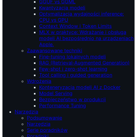
GGUF vs GGML
Kwantyzacja modeli
Optymalizacja wydajności inference:
CPU vs GPU
Context Window i Token Limits
MLX w praktyce: Wdrażanie i obsługa
modeli AI bezpośrednio na urządzeniach
Apple.
Zaawansowane techniki
Fine-tuning lokalnych modeli
RAG (Retrieval‑Augmented Generation)
Few-shot i zero-shot learning
Tool calling i guided generation
Wdrożenia
Konteneryzacja modeli AI z Docker
Model Serving
Bezpieczeństwo w produkcji
Performance Tuning
Narzędzia
Podsumowanie
Narzędzia
Serie poradników
Poradniki