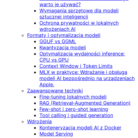
warto je używać?
Wymagania sprzętowe dla modeli
sztucznej inteligencji
Ochrona prywatności w lokalnych
wdrożeniach AI
Formaty i optymalizacja modeli
GGUF vs GGML
Kwantyzacja modeli
Optymalizacja wydajności inference:
CPU vs GPU
Context Window i Token Limits
MLX w praktyce: Wdrażanie i obsługa
modeli AI bezpośrednio na urządzeniach
Apple.
Zaawansowane techniki
Fine-tuning lokalnych modeli
RAG (Retrieval‑Augmented Generation)
Few-shot i zero-shot learning
Tool calling i guided generation
Wdrożenia
Konteneryzacja modeli AI z Docker
Model Serving