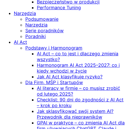
Bezpieczeństwo w produkcji
Performance Tuning
Narzędzia
Podsumowanie
Narzędzia
Serie poradników
Poradniki
AI Act
Podstawy i Harmonogram
AI Act – co to jest i dlaczego zmienia
wszystko?
Harmonogram AI Act 2025–2027: co i
kiedy wchodzi w życie
Jak AI Act klasyfikuje ryzyko?
Dla Firm, MŚP i Startupów
AI literacy w firmie – co musisz zrobić
od lutego 2025?
Checklist: 90 dni do zgodności z AI Act
– krok po kroku
Jak sklasyfikować swój system AI?
Przewodnik dla nieprawników
GPAI w praktyce – co zmienia AI Act dla
firm używających ChatGPT, Claude i