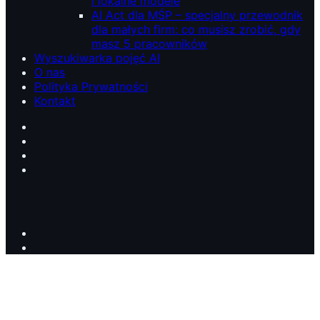
i lokalne modele
AI Act dla MŚP – specjalny przewodnik
dla małych firm: co musisz zrobić, gdy
masz 5 pracowników
Wyszukiwarka pojęć AI
O nas
Polityka Prywatności
Kontakt