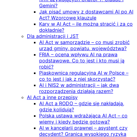
Gemini?
Jak pisać umowy z dostawcami AI po AI
Act? Wzorcowe klauzule
Kary w AI Act – ile można stracić i za co
dokładnie?
Dla administracji i JST
AI Act w samorządzie – co musi zrobić
urząd gminy, powiatu, województwa?
FRIA – ocena wpływu AI na prawa
podstawowe. Co to jest i kto musi ją
robić?
Piaskownica regulacyjna AI w Polsce –
co to jest i jak z niej skorzystać?
AI i NIS2 w administracji – jak dwa
rozporządzenia działają razem?
AI Act a inne przepisy
AI Act a RODO – gdzie się nakładają,
gdzie kolidują?
Polska ustawa wdrażająca AI Act – co
wiemy i kiedy będzie gotowa?
AI w kancelarii prawnej – asystent czy
decydent? Granica wysokiego ryzyka