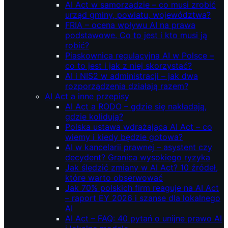
AI Act w samorządzie – co musi zrobić
urząd gminy, powiatu, województwa?
FRIA – ocena wpływu AI na prawa
podstawowe. Co to jest i kto musi ją
robić?
Piaskownica regulacyjna AI w Polsce –
co to jest i jak z niej skorzystać?
AI i NIS2 w administracji – jak dwa
rozporządzenia działają razem?
AI Act a inne przepisy
AI Act a RODO – gdzie się nakładają,
gdzie kolidują?
Polska ustawa wdrażająca AI Act – co
wiemy i kiedy będzie gotowa?
AI w kancelarii prawnej – asystent czy
decydent? Granica wysokiego ryzyka
Jak śledzić zmiany w AI Act? 10 źródeł,
które warto obserwować
Jak 70% polskich firm reaguje na AI Act
– raport EY 2026 i szanse dla lokalnego
AI
AI Act – FAQ: 40 pytań o unijne prawo AI