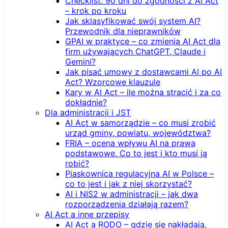
Checklist: 90 dni do zgodności z AI Act
– krok po kroku
Jak sklasyfikować swój system AI?
Przewodnik dla nieprawników
GPAI w praktyce – co zmienia AI Act dla
firm używających ChatGPT, Claude i
Gemini?
Jak pisać umowy z dostawcami AI po AI
Act? Wzorcowe klauzule
Kary w AI Act – ile można stracić i za co
dokładnie?
Dla administracji i JST
AI Act w samorządzie – co musi zrobić
urząd gminy, powiatu, województwa?
FRIA – ocena wpływu AI na prawa
podstawowe. Co to jest i kto musi ją
robić?
Piaskownica regulacyjna AI w Polsce –
co to jest i jak z niej skorzystać?
AI i NIS2 w administracji – jak dwa
rozporządzenia działają razem?
AI Act a inne przepisy
AI Act a RODO – gdzie się nakładają,