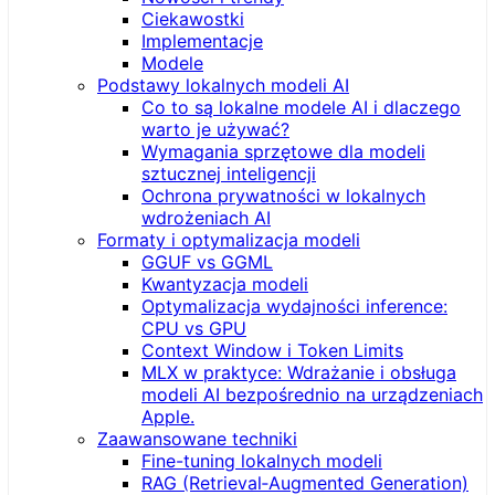
Ciekawostki
Implementacje
Modele
Podstawy lokalnych modeli AI
Co to są lokalne modele AI i dlaczego
warto je używać?
Wymagania sprzętowe dla modeli
sztucznej inteligencji
Ochrona prywatności w lokalnych
wdrożeniach AI
Formaty i optymalizacja modeli
GGUF vs GGML
Kwantyzacja modeli
Optymalizacja wydajności inference:
CPU vs GPU
Context Window i Token Limits
MLX w praktyce: Wdrażanie i obsługa
modeli AI bezpośrednio na urządzeniach
Apple.
Zaawansowane techniki
Fine-tuning lokalnych modeli
RAG (Retrieval‑Augmented Generation)