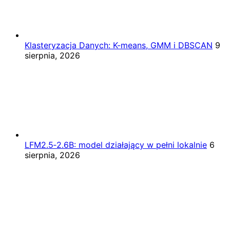
Klasteryzacja Danych: K-means, GMM i DBSCAN
9
sierpnia, 2026
LFM2.5‑2.6B: model działający w pełni lokalnie
6
sierpnia, 2026