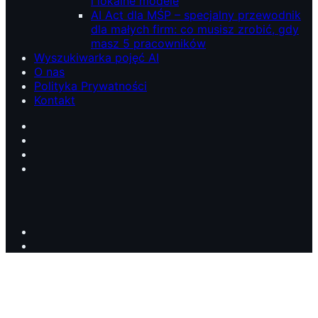
i lokalne modele
AI Act dla MŚP – specjalny przewodnik
dla małych firm: co musisz zrobić, gdy
masz 5 pracowników
Wyszukiwarka pojęć AI
O nas
Polityka Prywatności
Kontakt