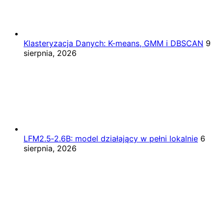
Klasteryzacja Danych: K-means, GMM i DBSCAN
9
sierpnia, 2026
LFM2.5‑2.6B: model działający w pełni lokalnie
6
sierpnia, 2026