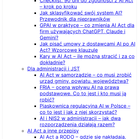
Checklist: 90 dni do zgodności z AI Act
– krok po kroku
Jak sklasyfikować swój system AI?
Przewodnik dla nieprawników
GPAI w praktyce – co zmienia AI Act dla
firm używających ChatGPT, Claude i
Gemini?
Jak pisać umowy z dostawcami AI po AI
Act? Wzorcowe klauzule
Kary w AI Act – ile można stracić i za co
dokładnie?
Dla administracji i JST
AI Act w samorządzie – co musi zrobić
urząd gminy, powiatu, województwa?
FRIA – ocena wpływu AI na prawa
podstawowe. Co to jest i kto musi ją
robić?
Piaskownica regulacyjna AI w Polsce –
co to jest i jak z niej skorzystać?
AI i NIS2 w administracji – jak dwa
rozporządzenia działają razem?
AI Act a inne przepisy
AI Act a RODO – gdzie się nakładają,