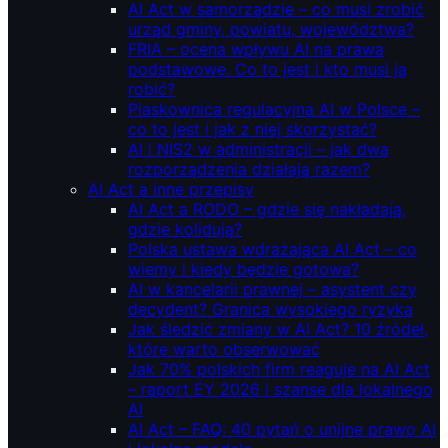
AI Act w samorządzie – co musi zrobić
urząd gminy, powiatu, województwa?
FRIA – ocena wpływu AI na prawa
podstawowe. Co to jest i kto musi ją
robić?
Piaskownica regulacyjna AI w Polsce –
co to jest i jak z niej skorzystać?
AI i NIS2 w administracji – jak dwa
rozporządzenia działają razem?
AI Act a inne przepisy
AI Act a RODO – gdzie się nakładają,
gdzie kolidują?
Polska ustawa wdrażająca AI Act – co
wiemy i kiedy będzie gotowa?
AI w kancelarii prawnej – asystent czy
decydent? Granica wysokiego ryzyka
Jak śledzić zmiany w AI Act? 10 źródeł,
które warto obserwować
Jak 70% polskich firm reaguje na AI Act
– raport EY 2026 i szanse dla lokalnego
AI
AI Act – FAQ: 40 pytań o unijne prawo AI