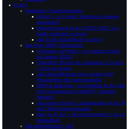
AI Act
Podstawy i Harmonogram
AI Act – co to jest i dlaczego zmienia
wszystko?
Harmonogram AI Act 2025–2027: co i
kiedy wchodzi w życie
Jak AI Act klasyfikuje ryzyko?
Dla Firm, MŚP i Startupów
AI literacy w firmie – co musisz zrobić
od lutego 2025?
Checklist: 90 dni do zgodności z AI Act
– krok po kroku
Jak sklasyfikować swój system AI?
Przewodnik dla nieprawników
GPAI w praktyce – co zmienia AI Act dla
firm używających ChatGPT, Claude i
Gemini?
Jak pisać umowy z dostawcami AI po AI
Act? Wzorcowe klauzule
Kary w AI Act – ile można stracić i za co
dokładnie?
Dla administracji i JST