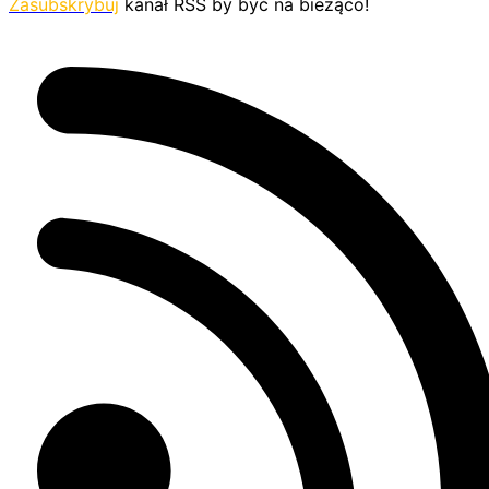
Zasubskrybuj
kanał RSS by być na bieżąco!