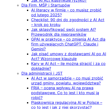
Jak AI Act klasyfikuje ryzyko?
Dla Firm, MŚP i Startupów
AI literacy w firmie – co musisz zrobić
od lutego 2025?
Checklist: 90 dni do zgodności z AI Act
– krok po kroku
Jak sklasyfikować swój system AI?
Przewodnik dla nieprawników
GPAI w praktyce – co zmienia AI Act dla
firm używających ChatGPT, Claude i
Gemini?
Jak pisać umowy z dostawcami AI po AI
Act? Wzorcowe klauzule
Kary w AI Act – ile można stracić i za co
dokładnie?
Dla administracji i JST
AI Act w samorządzie – co musi zrobić
urząd gminy, powiatu, województwa?
FRIA – ocena wpływu AI na prawa
podstawowe. Co to jest i kto musi ją
robić?
Piaskownica regulacyjna AI w Polsce –
co to jest i jak z niej skorzystać?