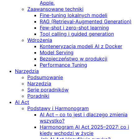
Apple.
Zaawansowane techniki
Fine-tuning lokalnych modeli
RAG (Retrieval‑Augmented Generation)
Few-shot i zero-shot learning
Tool calling i guided generation
Wdrożenia
Konteneryzacja modeli AI z Docker
Model Serving
Bezpieczeństwo w produkcji
Performance Tuning
Narzędzia
Podsumowanie
Narzędzia
Serie poradników
Poradniki
AI Act
Podstawy i Harmonogram
AI Act – co to jest i dlaczego zmienia
wszystko?
Harmonogram AI Act 2025–2027: co i
kiedy wchodzi w życie