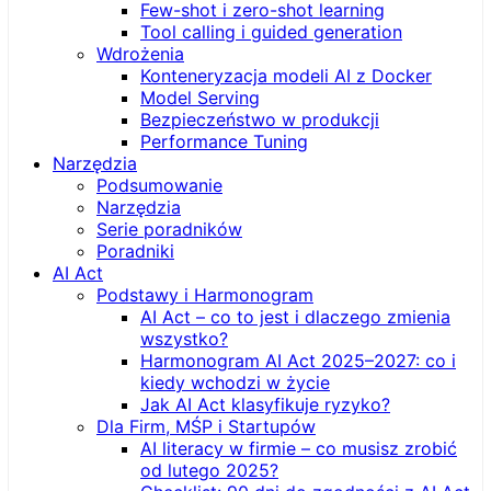
Few-shot i zero-shot learning
Tool calling i guided generation
Wdrożenia
Konteneryzacja modeli AI z Docker
Model Serving
Bezpieczeństwo w produkcji
Performance Tuning
Narzędzia
Podsumowanie
Narzędzia
Serie poradników
Poradniki
AI Act
Podstawy i Harmonogram
AI Act – co to jest i dlaczego zmienia
wszystko?
Harmonogram AI Act 2025–2027: co i
kiedy wchodzi w życie
Jak AI Act klasyfikuje ryzyko?
Dla Firm, MŚP i Startupów
AI literacy w firmie – co musisz zrobić
od lutego 2025?