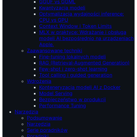
GGUF vs GGML
Kwantyzacja modeli
Optymalizacja wydajności inference:
CPU vs GPU
Context Window i Token Limits
MLX w praktyce: Wdrażanie i obsługa
modeli AI bezpośrednio na urządzeniach
Apple.
Zaawansowane techniki
Fine-tuning lokalnych modeli
RAG (Retrieval‑Augmented Generation)
Few-shot i zero-shot learning
Tool calling i guided generation
Wdrożenia
Konteneryzacja modeli AI z Docker
Model Serving
Bezpieczeństwo w produkcji
Performance Tuning
Narzędzia
Podsumowanie
Narzędzia
Serie poradników
Poradniki