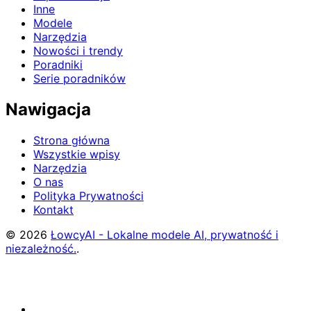
Inne
Modele
Narzędzia
Nowości i trendy
Poradniki
Serie poradników
Nawigacja
Strona główna
Wszystkie wpisy
Narzędzia
O nas
Polityka Prywatności
Kontakt
© 2026
ŁowcyAI - Lokalne modele AI, prywatność i
niezależność.
.