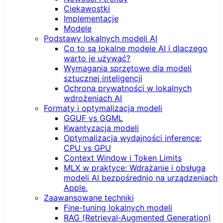
Ciekawostki
Implementacje
Modele
Podstawy lokalnych modeli AI
Co to są lokalne modele AI i dlaczego
warto je używać?
Wymagania sprzętowe dla modeli
sztucznej inteligencji
Ochrona prywatności w lokalnych
wdrożeniach AI
Formaty i optymalizacja modeli
GGUF vs GGML
Kwantyzacja modeli
Optymalizacja wydajności inference:
CPU vs GPU
Context Window i Token Limits
MLX w praktyce: Wdrażanie i obsługa
modeli AI bezpośrednio na urządzeniach
Apple.
Zaawansowane techniki
Fine-tuning lokalnych modeli
RAG (Retrieval‑Augmented Generation)