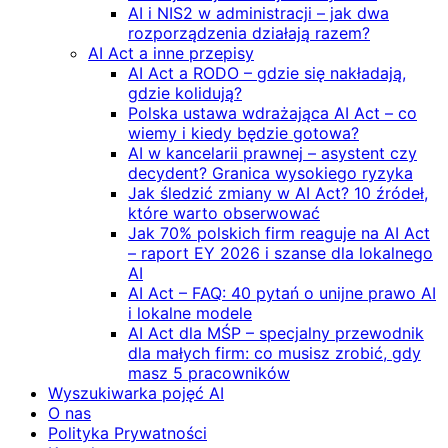
AI i NIS2 w administracji – jak dwa
rozporządzenia działają razem?
AI Act a inne przepisy
AI Act a RODO – gdzie się nakładają,
gdzie kolidują?
Polska ustawa wdrażająca AI Act – co
wiemy i kiedy będzie gotowa?
AI w kancelarii prawnej – asystent czy
decydent? Granica wysokiego ryzyka
Jak śledzić zmiany w AI Act? 10 źródeł,
które warto obserwować
Jak 70% polskich firm reaguje na AI Act
– raport EY 2026 i szanse dla lokalnego
AI
AI Act – FAQ: 40 pytań o unijne prawo AI
i lokalne modele
AI Act dla MŚP – specjalny przewodnik
dla małych firm: co musisz zrobić, gdy
masz 5 pracowników
Wyszukiwarka pojęć AI
O nas
Polityka Prywatności