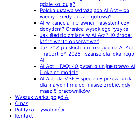
gdzie kolidują?
Polska ustawa wdrażająca AI Act – co
wiemy i kiedy będzie gotowa?
AI w kancelarii prawnej – asystent czy
decydent? Granica wysokiego ryzyka
Jak śledzić zmiany w AI Act? 10 źródeł,
które warto obserwować
Jak 70% polskich firm reaguje na AI Act
– raport EY 2026 i szanse dla lokalnego
AI
AI Act – FAQ: 40 pytań o unijne prawo AI
i lokalne modele
AI Act dla MŚP – specjalny przewodnik
dla małych firm: co musisz zrobić, gdy
masz 5 pracowników
Wyszukiwarka pojęć AI
O nas
Polityka Prywatności
Kontakt