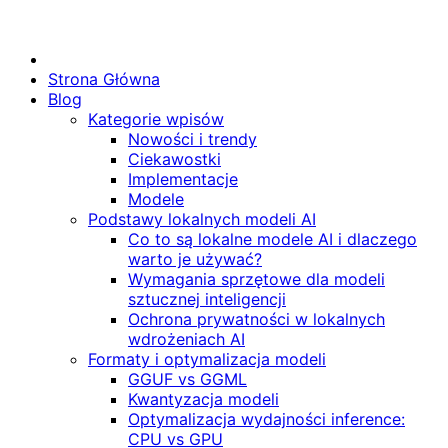
Strona Główna
Blog
Kategorie wpisów
Nowości i trendy
Ciekawostki
Implementacje
Modele
Podstawy lokalnych modeli AI
Co to są lokalne modele AI i dlaczego
warto je używać?
Wymagania sprzętowe dla modeli
sztucznej inteligencji
Ochrona prywatności w lokalnych
wdrożeniach AI
Formaty i optymalizacja modeli
GGUF vs GGML
Kwantyzacja modeli
Optymalizacja wydajności inference:
CPU vs GPU