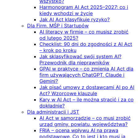
wszystko?
Harmonogram AI Act 2025–2027: co i
kiedy wchodzi w życie
Jak AI Act klasyfikuje ryzyko?
Dla Firm, MŚP i Startupów
AI literacy w firmie – co musisz zrobić
od lutego 2025?
Checklist: 90 dni do zgodności z AI Act
– krok po kroku
Jak sklasyfikować swój system AI?
Przewodnik dla nieprawników
GPAI w praktyce – co zmienia AI Act dla
firm używających ChatGPT, Claude i
Gemini?
Jak pisać umowy z dostawcami AI po AI
Act? Wzorcowe klauzule
Kary w AI Act – ile można stracić i za co
dokładnie?
Dla administracji i JST
AI Act w samorządzie – co musi zrobić
urząd gminy, powiatu, województwa?
FRIA – ocena wpływu AI na prawa
podstawowe. Co to jest i kto musi ją