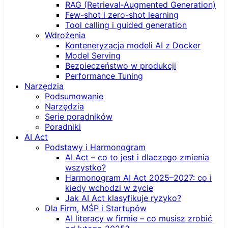
RAG (Retrieval‑Augmented Generation)
Few-shot i zero-shot learning
Tool calling i guided generation
Wdrożenia
Konteneryzacja modeli AI z Docker
Model Serving
Bezpieczeństwo w produkcji
Performance Tuning
Narzędzia
Podsumowanie
Narzędzia
Serie poradników
Poradniki
AI Act
Podstawy i Harmonogram
AI Act – co to jest i dlaczego zmienia
wszystko?
Harmonogram AI Act 2025–2027: co i
kiedy wchodzi w życie
Jak AI Act klasyfikuje ryzyko?
Dla Firm, MŚP i Startupów
AI literacy w firmie – co musisz zrobić