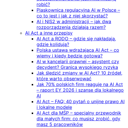
robić?
Piaskownica regulacyjna AI w Polsce –
co to jest i jak z niej skorzystać?
AI i NIS2 w administracji – jak dwa
rozporządzenia działają razem?
AI Act a inne przepisy
AI Act a RODO – gdzie się nakładają,
gdzie kolidują?
Polska ustawa wdrażająca AI Act – co
wiemy i kiedy będzie gotowa?
AI w kancelarii prawnej – asystent czy
decydent? Granica wysokiego ryzyka
Jak śledzić zmiany w AI Act? 10 źródeł,
które warto obserwować
Jak 70% polskich firm reaguje na AI Act
– raport EY 2026 i szanse dla lokalnego
AI
AI Act – FAQ: 40 pytań o unijne prawo AI
i lokalne modele
AI Act dla MŚP – specjalny przewodnik
dla małych firm: co musisz zrobić, gdy
masz 5 pracowników