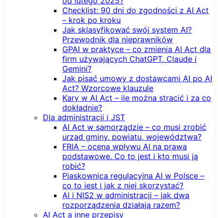
od lutego 2025?
Checklist: 90 dni do zgodności z AI Act
– krok po kroku
Jak sklasyfikować swój system AI?
Przewodnik dla nieprawników
GPAI w praktyce – co zmienia AI Act dla
firm używających ChatGPT, Claude i
Gemini?
Jak pisać umowy z dostawcami AI po AI
Act? Wzorcowe klauzule
Kary w AI Act – ile można stracić i za co
dokładnie?
Dla administracji i JST
AI Act w samorządzie – co musi zrobić
urząd gminy, powiatu, województwa?
FRIA – ocena wpływu AI na prawa
podstawowe. Co to jest i kto musi ją
robić?
Piaskownica regulacyjna AI w Polsce –
co to jest i jak z niej skorzystać?
AI i NIS2 w administracji – jak dwa
rozporządzenia działają razem?
AI Act a inne przepisy