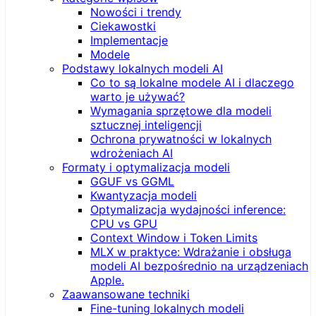
Nowości i trendy
Ciekawostki
Implementacje
Modele
Podstawy lokalnych modeli AI
Co to są lokalne modele AI i dlaczego
warto je używać?
Wymagania sprzętowe dla modeli
sztucznej inteligencji
Ochrona prywatności w lokalnych
wdrożeniach AI
Formaty i optymalizacja modeli
GGUF vs GGML
Kwantyzacja modeli
Optymalizacja wydajności inference:
CPU vs GPU
Context Window i Token Limits
MLX w praktyce: Wdrażanie i obsługa
modeli AI bezpośrednio na urządzeniach
Apple.
Zaawansowane techniki
Fine-tuning lokalnych modeli