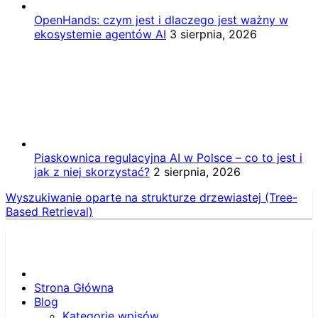
OpenHands: czym jest i dlaczego jest ważny w
ekosystemie agentów AI
3 sierpnia, 2026
Piaskownica regulacyjna AI w Polsce – co to jest i
jak z niej skorzystać?
2 sierpnia, 2026
Wyszukiwanie oparte na strukturze drzewiastej (Tree-
Based Retrieval)
Strona Główna
Blog
Kategorie wpisów