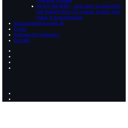
i lokalne modele
AI Act dla MŚP – specjalny przewodnik
dla małych firm: co musisz zrobić, gdy
masz 5 pracowników
Wyszukiwarka pojęć AI
O nas
Polityka Prywatności
Kontakt