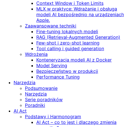
Context Window i Token Limits
MLX w praktyce: Wdrażanie i obsługa
modeli AI bezpośrednio na urządzeniach
Apple.
Zaawansowane techniki
Fine-tuning lokalnych modeli
RAG (Retrieval‑Augmented Generation)
Few-shot i zero-shot learning
Tool calling i guided generation
Wdrożenia
Konteneryzacja modeli AI z Docker
Model Serving
Bezpieczeństwo w produkcji
Performance Tuning
Narzędzia
Podsumowanie
Narzędzia
Serie poradników
Poradniki
AI Act
Podstawy i Harmonogram
AI Act – co to jest i dlaczego zmienia