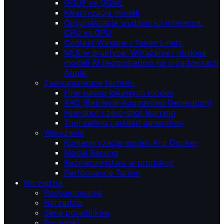
GGUF vs GGML
Kwantyzacja modeli
Optymalizacja wydajności inference:
CPU vs GPU
Context Window i Token Limits
MLX w praktyce: Wdrażanie i obsługa
modeli AI bezpośrednio na urządzeniach
Apple.
Zaawansowane techniki
Fine-tuning lokalnych modeli
RAG (Retrieval‑Augmented Generation)
Few-shot i zero-shot learning
Tool calling i guided generation
Wdrożenia
Konteneryzacja modeli AI z Docker
Model Serving
Bezpieczeństwo w produkcji
Performance Tuning
Narzędzia
Podsumowanie
Narzędzia
Serie poradników
Poradniki