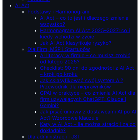
AI Act
Podstawy i Harmonogram
AI Act – co to jest i dlaczego zmienia
wszystko?
Harmonogram AI Act 2025–2027: co i
kiedy wchodzi w życie
Jak AI Act klasyfikuje ryzyko?
Dla Firm, MŚP i Startupów
AI literacy w firmie – co musisz zrobić
od lutego 2025?
Checklist: 90 dni do zgodności z AI Act
– krok po kroku
Jak sklasyfikować swój system AI?
Przewodnik dla nieprawników
GPAI w praktyce – co zmienia AI Act dla
firm używających ChatGPT, Claude i
Gemini?
Jak pisać umowy z dostawcami AI po AI
Act? Wzorcowe klauzule
Kary w AI Act – ile można stracić i za co
dokładnie?
Dla administracji i JST