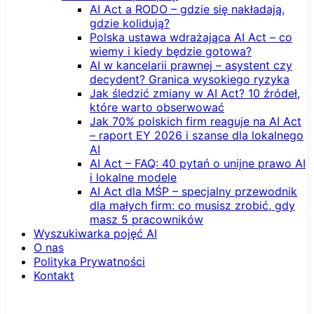
AI Act a RODO – gdzie się nakładają,
gdzie kolidują?
Polska ustawa wdrażająca AI Act – co
wiemy i kiedy będzie gotowa?
AI w kancelarii prawnej – asystent czy
decydent? Granica wysokiego ryzyka
Jak śledzić zmiany w AI Act? 10 źródeł,
które warto obserwować
Jak 70% polskich firm reaguje na AI Act
– raport EY 2026 i szanse dla lokalnego
AI
AI Act – FAQ: 40 pytań o unijne prawo AI
i lokalne modele
AI Act dla MŚP – specjalny przewodnik
dla małych firm: co musisz zrobić, gdy
masz 5 pracowników
Wyszukiwarka pojęć AI
O nas
Polityka Prywatności
Kontakt