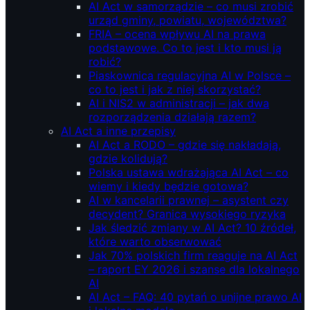
AI Act w samorządzie – co musi zrobić
urząd gminy, powiatu, województwa?
FRIA – ocena wpływu AI na prawa
podstawowe. Co to jest i kto musi ją
robić?
Piaskownica regulacyjna AI w Polsce –
co to jest i jak z niej skorzystać?
AI i NIS2 w administracji – jak dwa
rozporządzenia działają razem?
AI Act a inne przepisy
AI Act a RODO – gdzie się nakładają,
gdzie kolidują?
Polska ustawa wdrażająca AI Act – co
wiemy i kiedy będzie gotowa?
AI w kancelarii prawnej – asystent czy
decydent? Granica wysokiego ryzyka
Jak śledzić zmiany w AI Act? 10 źródeł,
które warto obserwować
Jak 70% polskich firm reaguje na AI Act
– raport EY 2026 i szanse dla lokalnego
AI
AI Act – FAQ: 40 pytań o unijne prawo AI