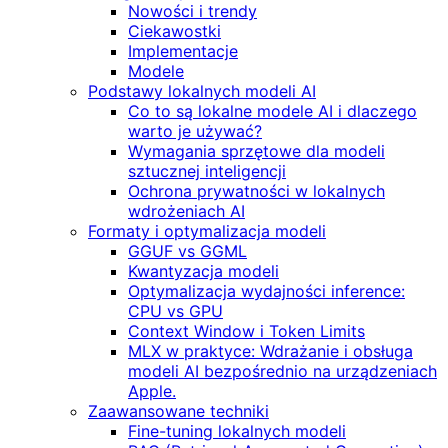
Nowości i trendy
Ciekawostki
Implementacje
Modele
Podstawy lokalnych modeli AI
Co to są lokalne modele AI i dlaczego
warto je używać?
Wymagania sprzętowe dla modeli
sztucznej inteligencji
Ochrona prywatności w lokalnych
wdrożeniach AI
Formaty i optymalizacja modeli
GGUF vs GGML
Kwantyzacja modeli
Optymalizacja wydajności inference:
CPU vs GPU
Context Window i Token Limits
MLX w praktyce: Wdrażanie i obsługa
modeli AI bezpośrednio na urządzeniach
Apple.
Zaawansowane techniki
Fine-tuning lokalnych modeli