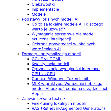
Ciekawostki
Implementacje
Modele
Podstawy lokalnych modeli AI
Co to są lokalne modele AI i dlaczego
warto je używać?
Wymagania sprzętowe dla modeli
sztucznej inteligencji
Ochrona prywatności w lokalnych
wdrożeniach AI
Formaty i optymalizacja modeli
GGUF vs GGML
Kwantyzacja modeli
Optymalizacja wydajności inference:
CPU vs GPU
Context Window i Token Limits
MLX w praktyce: Wdrażanie i obsługa
modeli AI bezpośrednio na urządzeniach
Apple.
Zaawansowane techniki
Fine-tuning lokalnych modeli
RAG (Retrieval‑Augmented Generation)