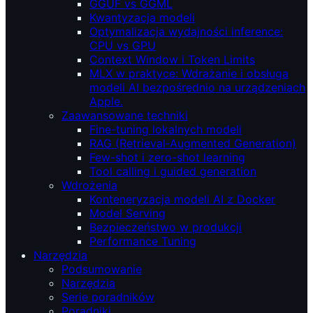
GGUF vs GGML
Kwantyzacja modeli
Optymalizacja wydajności inference:
CPU vs GPU
Context Window i Token Limits
MLX w praktyce: Wdrażanie i obsługa
modeli AI bezpośrednio na urządzeniach
Apple.
Zaawansowane techniki
Fine-tuning lokalnych modeli
RAG (Retrieval‑Augmented Generation)
Few-shot i zero-shot learning
Tool calling i guided generation
Wdrożenia
Konteneryzacja modeli AI z Docker
Model Serving
Bezpieczeństwo w produkcji
Performance Tuning
Narzędzia
Podsumowanie
Narzędzia
Serie poradników
Poradniki