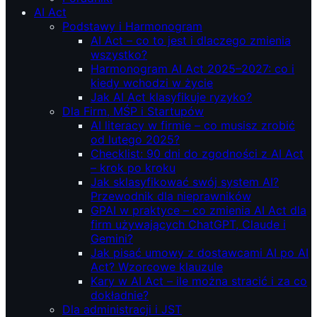
AI Act
Podstawy i Harmonogram
AI Act – co to jest i dlaczego zmienia
wszystko?
Harmonogram AI Act 2025–2027: co i
kiedy wchodzi w życie
Jak AI Act klasyfikuje ryzyko?
Dla Firm, MŚP i Startupów
AI literacy w firmie – co musisz zrobić
od lutego 2025?
Checklist: 90 dni do zgodności z AI Act
– krok po kroku
Jak sklasyfikować swój system AI?
Przewodnik dla nieprawników
GPAI w praktyce – co zmienia AI Act dla
firm używających ChatGPT, Claude i
Gemini?
Jak pisać umowy z dostawcami AI po AI
Act? Wzorcowe klauzule
Kary w AI Act – ile można stracić i za co
dokładnie?
Dla administracji i JST