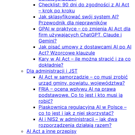
Checklist: 90 dni do zgodności z AI Act
– krok po kroku
Jak sklasyfikować swój system AI?
Przewodnik dla nieprawników
GPAI w praktyce – co zmienia AI Act dla
firm używających ChatGPT, Claude i
Gemini?
Jak pisać umowy z dostawcami AI po AI
Act? Wzorcowe klauzule
Kary w AI Act – ile można stracić i za co
dokładnie?
Dla administracji i JST
AI Act w samorządzie – co musi zrobić
urząd gminy, powiatu, województwa?
FRIA – ocena wpływu AI na prawa
podstawowe. Co to jest i kto musi ją
robić?
Piaskownica regulacyjna AI w Polsce –
co to jest i jak z niej skorzystać?
AI i NIS2 w administracji – jak dwa
rozporządzenia działają razem?
AI Act a inne przepisy