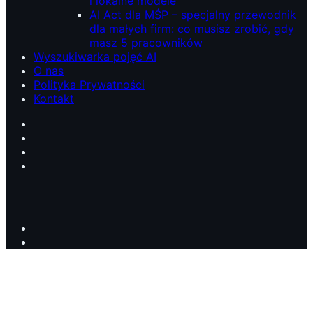
i lokalne modele
AI Act dla MŚP – specjalny przewodnik
dla małych firm: co musisz zrobić, gdy
masz 5 pracowników
Wyszukiwarka pojęć AI
O nas
Polityka Prywatności
Kontakt