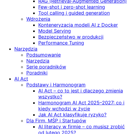
RAG (Retrieval‑Augmented Generation)
Few-shot i zero-shot learning
Tool calling i guided generation
Wdrożenia
Konteneryzacja modeli AI z Docker
Model Serving
Bezpieczeństwo w produkcji
Performance Tuning
Narzędzia
Podsumowanie
Narzędzia
Serie poradników
Poradniki
AI Act
Podstawy i Harmonogram
AI Act – co to jest i dlaczego zmienia
wszystko?
Harmonogram AI Act 2025–2027: co i
kiedy wchodzi w życie
Jak AI Act klasyfikuje ryzyko?
Dla Firm, MŚP i Startupów
AI literacy w firmie – co musisz zrobić
od lutego 2025?