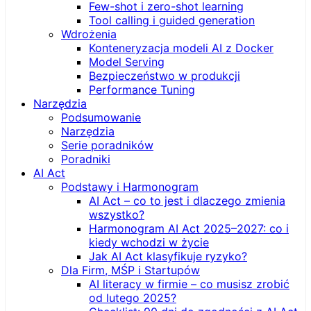
Few-shot i zero-shot learning
Tool calling i guided generation
Wdrożenia
Konteneryzacja modeli AI z Docker
Model Serving
Bezpieczeństwo w produkcji
Performance Tuning
Narzędzia
Podsumowanie
Narzędzia
Serie poradników
Poradniki
AI Act
Podstawy i Harmonogram
AI Act – co to jest i dlaczego zmienia
wszystko?
Harmonogram AI Act 2025–2027: co i
kiedy wchodzi w życie
Jak AI Act klasyfikuje ryzyko?
Dla Firm, MŚP i Startupów
AI literacy w firmie – co musisz zrobić
od lutego 2025?