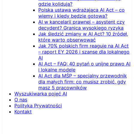
gdzie kolidują?
Polska ustawa wdrażająca AI Act – co
wiemy i kiedy będzie gotowa?
AI w kancelarii prawnej – asystent czy
decydent? Granica wysokiego ryzyka
Jak śledzić zmiany w AI Act? 10 źródeł,
które warto obserwować
Jak 70% polskich firm reaguje na AI Act
– raport EY 2026 i szanse dla lokalnego
AI
AI Act – FAQ: 40 pytań o unijne prawo AI
i lokalne modele
AI Act dla MŚP – specjalny przewodnik
dla małych firm: co musisz zrobić, gdy
masz 5 pracowników
Wyszukiwarka pojęć AI
O nas
Polityka Prywatności
Kontakt