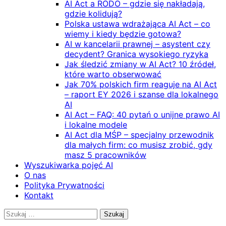
AI Act a RODO – gdzie się nakładają,
gdzie kolidują?
Polska ustawa wdrażająca AI Act – co
wiemy i kiedy będzie gotowa?
AI w kancelarii prawnej – asystent czy
decydent? Granica wysokiego ryzyka
Jak śledzić zmiany w AI Act? 10 źródeł,
które warto obserwować
Jak 70% polskich firm reaguje na AI Act
– raport EY 2026 i szanse dla lokalnego
AI
AI Act – FAQ: 40 pytań o unijne prawo AI
i lokalne modele
AI Act dla MŚP – specjalny przewodnik
dla małych firm: co musisz zrobić, gdy
masz 5 pracowników
Wyszukiwarka pojęć AI
O nas
Polityka Prywatności
Kontakt
Szukaj: