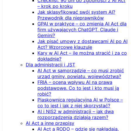
Checklist: 90 dni do zgodności z AI Act
– krok po kroku
Jak sklasyfikować swój system AI?
Przewodnik dla nieprawników
GPAI w praktyce – co zmienia AI Act dla
firm używających ChatGPT, Claude i
Gemini?
Jak pisać umowy z dostawcami AI po AI
Act? Wzorcowe klauzule
Kary w AI Act – ile można stracić i za co
dokładnie?
Dla administracji i JST
AI Act w samorządzie – co musi zrobić
urząd gminy, powiatu, województwa?
FRIA – ocena wpływu AI na prawa
podstawowe. Co to jest i kto musi ją
robić?
Piaskownica regulacyjna AI w Polsce –
co to jest i jak z niej skorzystać?
AI i NIS2 w administracji – jak dwa
rozporządzenia działają razem?
AI Act a inne przepisy
AI Act a RODO – gdzie się nakładają,