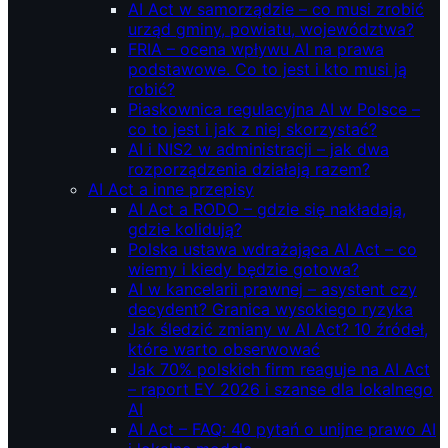
AI Act w samorządzie – co musi zrobić
urząd gminy, powiatu, województwa?
FRIA – ocena wpływu AI na prawa
podstawowe. Co to jest i kto musi ją
robić?
Piaskownica regulacyjna AI w Polsce –
co to jest i jak z niej skorzystać?
AI i NIS2 w administracji – jak dwa
rozporządzenia działają razem?
AI Act a inne przepisy
AI Act a RODO – gdzie się nakładają,
gdzie kolidują?
Polska ustawa wdrażająca AI Act – co
wiemy i kiedy będzie gotowa?
AI w kancelarii prawnej – asystent czy
decydent? Granica wysokiego ryzyka
Jak śledzić zmiany w AI Act? 10 źródeł,
które warto obserwować
Jak 70% polskich firm reaguje na AI Act
– raport EY 2026 i szanse dla lokalnego
AI
AI Act – FAQ: 40 pytań o unijne prawo AI