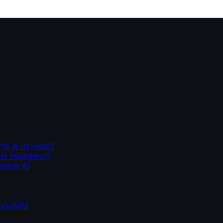
rto je używać?
 inteligencji
niach AI
 vs GPU