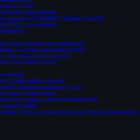
 krok po kroku
odnik dla nieprawników
firm używających ChatGPT, Claude i Gemini?
Act? Wzorcowe klauzule
dokładnie?
rząd gminy, powiatu, województwa?
we. Co to jest i kto musi ją robić?
o jest i jak z niej skorzystać?
rządzenia działają razem?
e kolidują?
emy i kiedy będzie gotowa?
ecydent? Granica wysokiego ryzyka
 które warto obserwować
 raport EY 2026 i szanse dla lokalnego AI
i lokalne modele
la małych firm: co musisz zrobić, gdy masz 5 pracowników