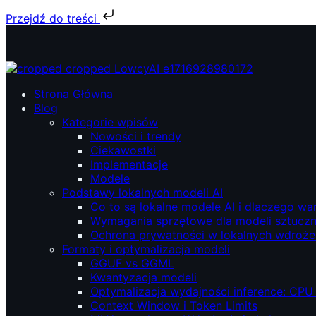
Przejdź do treści
Przejdź
do
treści
ŁowcyAI – Lokalne modele AI, prywatność i niezależność.
ŁowcyAI – Lokalne modele AI, prywatność i niezależność.
Strona Główna
Blog
Kategorie wpisów
Nowości i trendy
Ciekawostki
Implementacje
Modele
Podstawy lokalnych modeli AI
Co to są lokalne modele AI i dlaczego wa
Wymagania sprzętowe dla modeli sztucznej
Ochrona prywatności w lokalnych wdroże
Formaty i optymalizacja modeli
GGUF vs GGML
Kwantyzacja modeli
Optymalizacja wydajności inference: CPU
Context Window i Token Limits