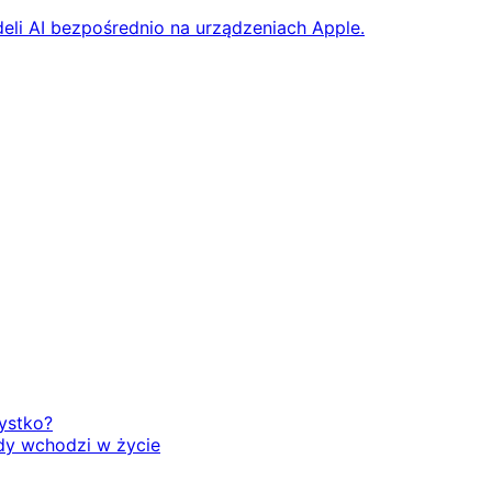
eli AI bezpośrednio na urządzeniach Apple.
zystko?
dy wchodzi w życie