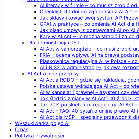
AI literacy w firmie – co musisz zrobić o
Checklist: 90 dni do zgodności z AI Act –
Jak sklasyfikować swój system AI? Przew
GPAI w praktyce – co zmienia AI Act dla 
Jak pisać umowy z dostawcami AI po AI 
Kary w AI Act – ile można stracić i za co 
Dla administracji i JST
AI Act w samorządzie – co musi zrobić u
FRIA – ocena wpływu AI na prawa podstawo
Piaskownica regulacyjna AI w Polsce – co t
AI i NIS2 w administracji – jak dwa rozpo
AI Act a inne przepisy
AI Act a RODO – gdzie się nakładają, gdzi
Polska ustawa wdrażająca AI Act – co wi
AI w kancelarii prawnej – asystent czy d
Jak śledzić zmiany w AI Act? 10 źródeł,
Jak 70% polskich firm reaguje na AI Act –
AI Act – FAQ: 40 pytań o unijne prawo AI 
AI Act dla MŚP – specjalny przewodnik d
Wyszukiwarka pojęć AI
O nas
Polityka Prywatności