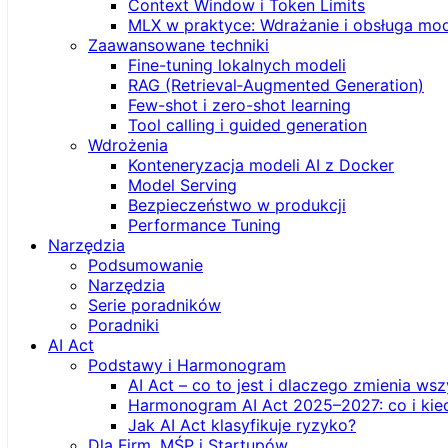
Context Window i Token Limits
MLX w praktyce: Wdrażanie i obsługa mod
Zaawansowane techniki
Fine-tuning lokalnych modeli
RAG (Retrieval‑Augmented Generation)
Few-shot i zero-shot learning
Tool calling i guided generation
Wdrożenia
Konteneryzacja modeli AI z Docker
Model Serving
Bezpieczeństwo w produkcji
Performance Tuning
Narzędzia
Podsumowanie
Narzędzia
Serie poradników
Poradniki
AI Act
Podstawy i Harmonogram
AI Act – co to jest i dlaczego zmienia ws
Harmonogram AI Act 2025–2027: co i kie
Jak AI Act klasyfikuje ryzyko?
Dla Firm, MŚP i Startupów