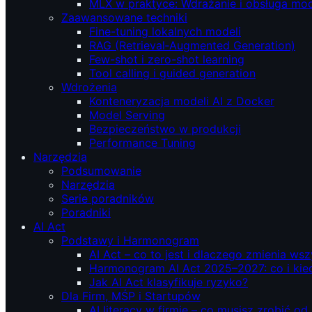
MLX w praktyce: Wdrażanie i obsługa mod
Zaawansowane techniki
Fine-tuning lokalnych modeli
RAG (Retrieval‑Augmented Generation)
Few-shot i zero-shot learning
Tool calling i guided generation
Wdrożenia
Konteneryzacja modeli AI z Docker
Model Serving
Bezpieczeństwo w produkcji
Performance Tuning
Narzędzia
Podsumowanie
Narzędzia
Serie poradników
Poradniki
AI Act
Podstawy i Harmonogram
AI Act – co to jest i dlaczego zmienia ws
Harmonogram AI Act 2025–2027: co i kie
Jak AI Act klasyfikuje ryzyko?
Dla Firm, MŚP i Startupów
AI literacy w firmie – co musisz zrobić o