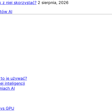
k z niej skorzystać?
2 sierpnia, 2026
tów AI
rto je używać?
 inteligencji
niach AI
 vs GPU