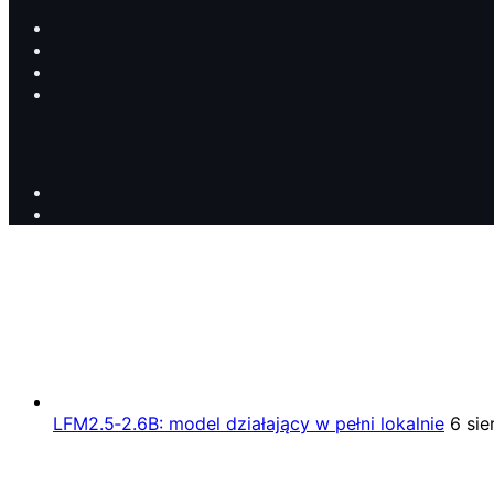
LFM2.5‑2.6B: model działający w pełni lokalnie
6 sie