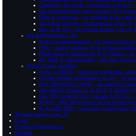
Checklist: 90 dni do zgodności z AI Act –
Jak sklasyfikować swój system AI? Przew
GPAI w praktyce – co zmienia AI Act dla 
Jak pisać umowy z dostawcami AI po AI 
Kary w AI Act – ile można stracić i za co 
Dla administracji i JST
AI Act w samorządzie – co musi zrobić u
FRIA – ocena wpływu AI na prawa podstawo
Piaskownica regulacyjna AI w Polsce – co t
AI i NIS2 w administracji – jak dwa rozpo
AI Act a inne przepisy
AI Act a RODO – gdzie się nakładają, gdzi
Polska ustawa wdrażająca AI Act – co wi
AI w kancelarii prawnej – asystent czy d
Jak śledzić zmiany w AI Act? 10 źródeł,
Jak 70% polskich firm reaguje na AI Act –
AI Act – FAQ: 40 pytań o unijne prawo AI 
AI Act dla MŚP – specjalny przewodnik d
Wyszukiwarka pojęć AI
O nas
Polityka Prywatności
Kontakt