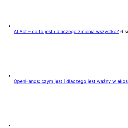
AI Act – co to jest i dlaczego zmienia wszystko?
6 s
OpenHands: czym jest i dlaczego jest ważny w eko