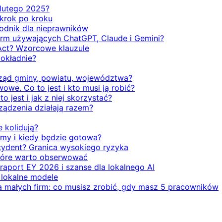
d lutego 2025?
 krok po kroku
odnik dla nieprawników
firm używających ChatGPT, Claude i Gemini?
Act? Wzorcowe klauzule
dokładnie?
rząd gminy, powiatu, województwa?
we. Co to jest i kto musi ją robić?
o jest i jak z niej skorzystać?
rządzenia działają razem?
e kolidują?
emy i kiedy będzie gotowa?
ecydent? Granica wysokiego ryzyka
 które warto obserwować
 raport EY 2026 i szanse dla lokalnego AI
i lokalne modele
la małych firm: co musisz zrobić, gdy masz 5 pracowników