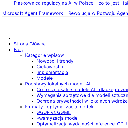
Piaskownica regulacyjna AI w Polsce – co to jest i ja
Microsoft Agent Framework – Rewolucja w Rozwoju Agen
Strona Główna
Blog
Kategorie wpisów
Nowości i trendy
Ciekawostki
Implementacje
Modele
Podstawy lokalnych modeli AI
Co to są lokalne modele AI i dlaczego wa
Wymagania sprzętowe dla modeli sztucznej
Ochrona prywatności w lokalnych wdroże
Formaty i optymalizacja modeli
GGUF vs GGML
Kwantyzacja modeli
Optymalizacja wydajności inference: CPU