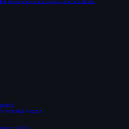
eli AI bezpośrednio na urządzeniach Apple.
zystko?
dy wchodzi w życie
d lutego 2025?