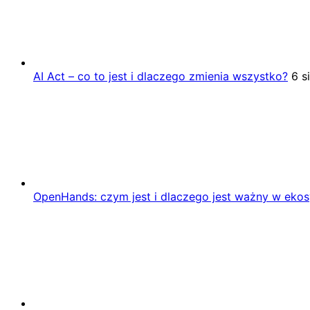
AI Act – co to jest i dlaczego zmienia wszystko?
6 s
OpenHands: czym jest i dlaczego jest ważny w eko