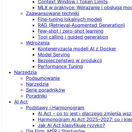
Context Window i Token Limits
MLX w praktyce: Wdrażanie i obsługa mod
Zaawansowane techniki
Fine-tuning lokalnych modeli
RAG (Retrieval‑Augmented Generation)
Few-shot i zero-shot learning
Tool calling i guided generation
Wdrożenia
Konteneryzacja modeli AI z Docker
Model Serving
Bezpieczeństwo w produkcji
Performance Tuning
Narzędzia
Podsumowanie
Narzędzia
Serie poradników
Poradniki
AI Act
Podstawy i Harmonogram
AI Act – co to jest i dlaczego zmienia ws
Harmonogram AI Act 2025–2027: co i kie
Jak AI Act klasyfikuje ryzyko?
Dla Firm, MŚP i Startupów