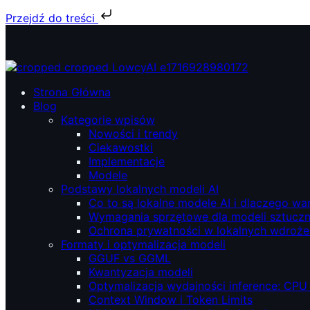
Przejdź do treści
Przejdź
do
treści
ŁowcyAI – Lokalne modele AI, prywatność i niezależność.
ŁowcyAI – Lokalne modele AI, prywatność i niezależność.
Strona Główna
Blog
Kategorie wpisów
Nowości i trendy
Ciekawostki
Implementacje
Modele
Podstawy lokalnych modeli AI
Co to są lokalne modele AI i dlaczego wa
Wymagania sprzętowe dla modeli sztucznej
Ochrona prywatności w lokalnych wdroże
Formaty i optymalizacja modeli
GGUF vs GGML
Kwantyzacja modeli
Optymalizacja wydajności inference: CPU
Context Window i Token Limits