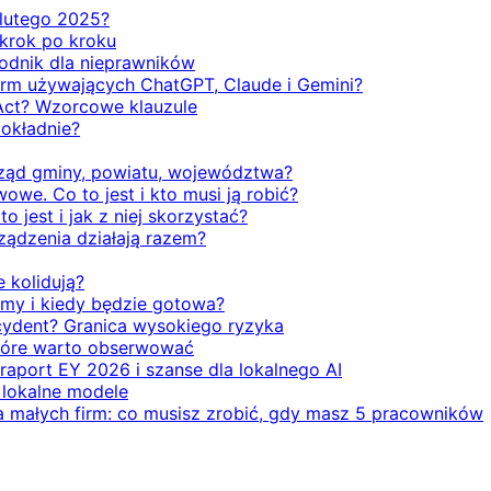
d lutego 2025?
 krok po kroku
odnik dla nieprawników
firm używających ChatGPT, Claude i Gemini?
Act? Wzorcowe klauzule
dokładnie?
rząd gminy, powiatu, województwa?
we. Co to jest i kto musi ją robić?
o jest i jak z niej skorzystać?
rządzenia działają razem?
e kolidują?
emy i kiedy będzie gotowa?
ecydent? Granica wysokiego ryzyka
 które warto obserwować
 raport EY 2026 i szanse dla lokalnego AI
i lokalne modele
la małych firm: co musisz zrobić, gdy masz 5 pracowników