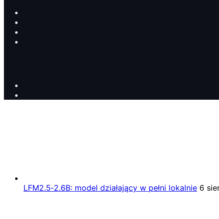
LFM2.5‑2.6B: model działający w pełni lokalnie
6 sie