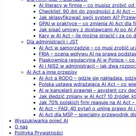
AI literacy w firmie – co musisz zrobić o
Checklist: 90 dni do zgodności z AI Act –
Jak sklasyfikować swój system AI? Przew
GPAI w praktyce – co zmienia AI Act dla 
Jak pisać umowy z dostawcami AI po AI 
Kary w AI Act – ile można stracić i za co 
Dla administracji i JST
AI Act w samorządzie – co musi zrobić u
FRIA – ocena wpływu AI na prawa podstawo
Piaskownica regulacyjna AI w Polsce – co t
AI i NIS2 w administracji – jak dwa rozpo
AI Act a inne przepisy
AI Act a RODO – gdzie się nakładają, gdzi
Polska ustawa wdrażająca AI Act – co wi
AI w kancelarii prawnej – asystent czy d
Jak śledzić zmiany w AI Act? 10 źródeł,
Jak 70% polskich firm reaguje na AI Act –
AI Act – FAQ: 40 pytań o unijne prawo AI 
AI Act dla MŚP – specjalny przewodnik d
Wyszukiwarka pojęć AI
O nas
Polityka Prywatności