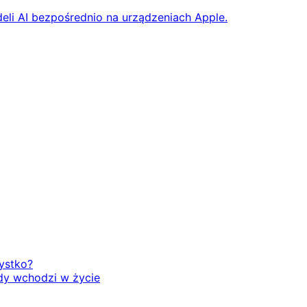
eli AI bezpośrednio na urządzeniach Apple.
zystko?
dy wchodzi w życie