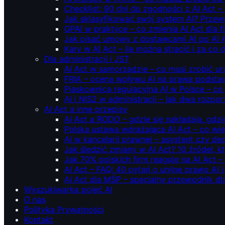
Checklist: 90 dni do zgodności z AI Act –
Jak sklasyfikować swój system AI? Przew
GPAI w praktyce – co zmienia AI Act dla 
Jak pisać umowy z dostawcami AI po AI 
Kary w AI Act – ile można stracić i za co 
Dla administracji i JST
AI Act w samorządzie – co musi zrobić u
FRIA – ocena wpływu AI na prawa podstawo
Piaskownica regulacyjna AI w Polsce – co t
AI i NIS2 w administracji – jak dwa rozpo
AI Act a inne przepisy
AI Act a RODO – gdzie się nakładają, gdzi
Polska ustawa wdrażająca AI Act – co wi
AI w kancelarii prawnej – asystent czy d
Jak śledzić zmiany w AI Act? 10 źródeł,
Jak 70% polskich firm reaguje na AI Act –
AI Act – FAQ: 40 pytań o unijne prawo AI 
AI Act dla MŚP – specjalny przewodnik d
Wyszukiwarka pojęć AI
O nas
Polityka Prywatności
Kontakt