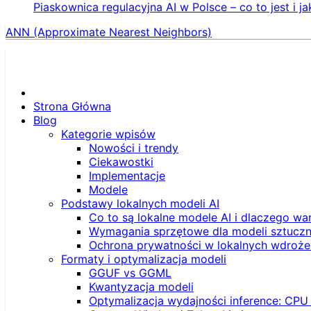
Piaskownica regulacyjna AI w Polsce – co to jest i ja
ANN (Approximate Nearest Neighbors)
Strona Główna
Blog
Kategorie wpisów
Nowości i trendy
Ciekawostki
Implementacje
Modele
Podstawy lokalnych modeli AI
Co to są lokalne modele AI i dlaczego wa
Wymagania sprzętowe dla modeli sztucznej
Ochrona prywatności w lokalnych wdroże
Formaty i optymalizacja modeli
GGUF vs GGML
Kwantyzacja modeli
Optymalizacja wydajności inference: CPU