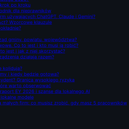
 krok po kroku
odnik dla nieprawników
firm używających ChatGPT, Claude i Gemini?
Act? Wzorcowe klauzule
dokładnie?
rząd gminy, powiatu, województwa?
we. Co to jest i kto musi ją robić?
o jest i jak z niej skorzystać?
rządzenia działają razem?
e kolidują?
emy i kiedy będzie gotowa?
ecydent? Granica wysokiego ryzyka
 które warto obserwować
 raport EY 2026 i szanse dla lokalnego AI
i lokalne modele
la małych firm: co musisz zrobić, gdy masz 5 pracowników