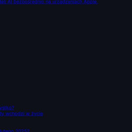
eli AI bezpośrednio na urządzeniach Apple.
zystko?
dy wchodzi w życie
d lutego 2025?