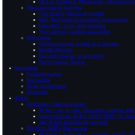
MLX w praktyce: Wdrażanie i obsługa mod
Zaawansowane techniki
Fine-tuning lokalnych modeli
RAG (Retrieval‑Augmented Generation)
Few-shot i zero-shot learning
Tool calling i guided generation
Wdrożenia
Konteneryzacja modeli AI z Docker
Model Serving
Bezpieczeństwo w produkcji
Performance Tuning
Narzędzia
Podsumowanie
Narzędzia
Serie poradników
Poradniki
AI Act
Podstawy i Harmonogram
AI Act – co to jest i dlaczego zmienia ws
Harmonogram AI Act 2025–2027: co i kie
Jak AI Act klasyfikuje ryzyko?
Dla Firm, MŚP i Startupów
AI literacy w firmie – co musisz zrobić o