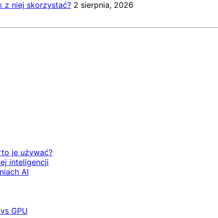
k z niej skorzystać?
2 sierpnia, 2026
rto je używać?
 inteligencji
niach AI
 vs GPU