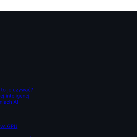
rto je używać?
 inteligencji
niach AI
 vs GPU