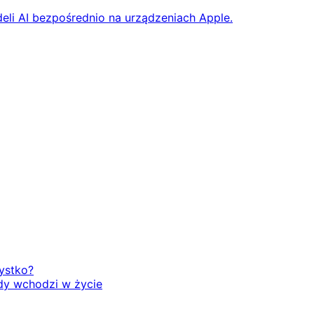
eli AI bezpośrednio na urządzeniach Apple.
zystko?
dy wchodzi w życie