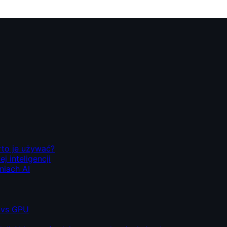
rto je używać?
 inteligencji
niach AI
 vs GPU