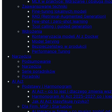
MLX w praktyce: Wdrażanie i obsługa mod
Zaawansowane techniki
Fine-tuning lokalnych modeli
RAG (Retrieval‑Augmented Generation)
Few-shot i zero-shot learning
Tool calling i guided generation
Wdrożenia
Konteneryzacja modeli AI z Docker
Model Serving
Bezpieczeństwo w produkcji
Performance Tuning
Narzędzia
Podsumowanie
Narzędzia
Serie poradników
Poradniki
AI Act
Podstawy i Harmonogram
AI Act – co to jest i dlaczego zmienia ws
Harmonogram AI Act 2025–2027: co i kie
Jak AI Act klasyfikuje ryzyko?
Dla Firm, MŚP i Startupów
AI literacy w firmie – co musisz zrobić o