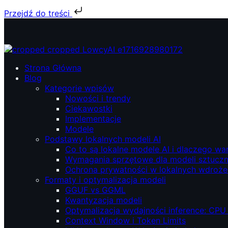
Przejdź do treści
Przejdź
do
treści
ŁowcyAI – Lokalne modele AI, prywatność i niezależność.
ŁowcyAI – Lokalne modele AI, prywatność i niezależność.
Strona Główna
Blog
Kategorie wpisów
Nowości i trendy
Ciekawostki
Implementacje
Modele
Podstawy lokalnych modeli AI
Co to są lokalne modele AI i dlaczego wa
Wymagania sprzętowe dla modeli sztucznej
Ochrona prywatności w lokalnych wdroże
Formaty i optymalizacja modeli
GGUF vs GGML
Kwantyzacja modeli
Optymalizacja wydajności inference: CPU
Context Window i Token Limits