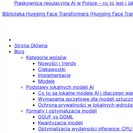
Piaskownica regulacyjna AI w Polsce – co to jest i ja
Biblioteka Hugging Face Transformers (Hugging Face Tra
Strona Główna
Blog
Kategorie wpisów
Nowości i trendy
Ciekawostki
Implementacje
Modele
Podstawy lokalnych modeli AI
Co to są lokalne modele AI i dlaczego wa
Wymagania sprzętowe dla modeli sztucznej
Ochrona prywatności w lokalnych wdroże
Formaty i optymalizacja modeli
GGUF vs GGML
Kwantyzacja modeli
Optymalizacja wydajności inference: CPU