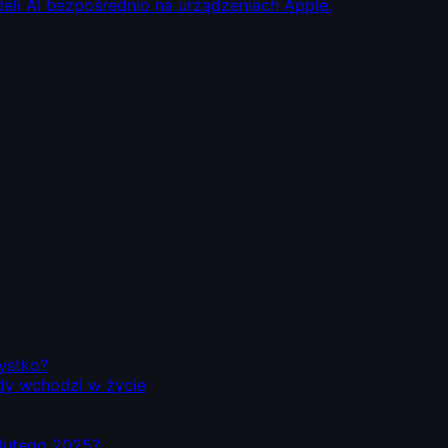
eli AI bezpośrednio na urządzeniach Apple.
zystko?
dy wchodzi w życie
d lutego 2025?