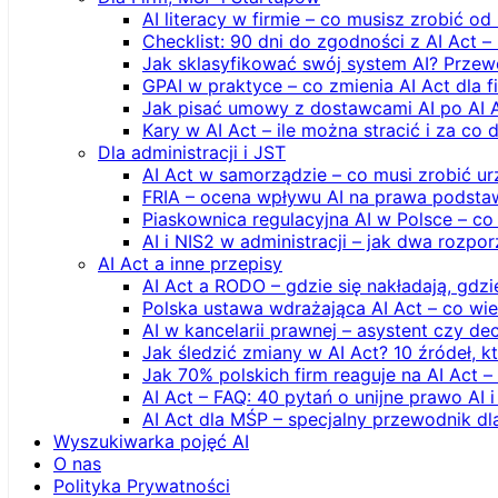
AI literacy w firmie – co musisz zrobić o
Checklist: 90 dni do zgodności z AI Act –
Jak sklasyfikować swój system AI? Przew
GPAI w praktyce – co zmienia AI Act dla 
Jak pisać umowy z dostawcami AI po AI 
Kary w AI Act – ile można stracić i za co 
Dla administracji i JST
AI Act w samorządzie – co musi zrobić u
FRIA – ocena wpływu AI na prawa podstawo
Piaskownica regulacyjna AI w Polsce – co t
AI i NIS2 w administracji – jak dwa rozpo
AI Act a inne przepisy
AI Act a RODO – gdzie się nakładają, gdzi
Polska ustawa wdrażająca AI Act – co wi
AI w kancelarii prawnej – asystent czy d
Jak śledzić zmiany w AI Act? 10 źródeł,
Jak 70% polskich firm reaguje na AI Act –
AI Act – FAQ: 40 pytań o unijne prawo AI 
AI Act dla MŚP – specjalny przewodnik d
Wyszukiwarka pojęć AI
O nas
Polityka Prywatności