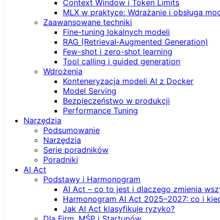
Context Window i Token Limits
MLX w praktyce: Wdrażanie i obsługa mod
Zaawansowane techniki
Fine-tuning lokalnych modeli
RAG (Retrieval‑Augmented Generation)
Few-shot i zero-shot learning
Tool calling i guided generation
Wdrożenia
Konteneryzacja modeli AI z Docker
Model Serving
Bezpieczeństwo w produkcji
Performance Tuning
Narzędzia
Podsumowanie
Narzędzia
Serie poradników
Poradniki
AI Act
Podstawy i Harmonogram
AI Act – co to jest i dlaczego zmienia ws
Harmonogram AI Act 2025–2027: co i kie
Jak AI Act klasyfikuje ryzyko?
Dla Firm, MŚP i Startupów