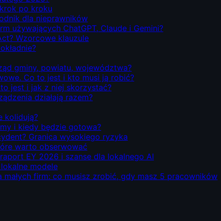
 krok po kroku
odnik dla nieprawników
firm używających ChatGPT, Claude i Gemini?
Act? Wzorcowe klauzule
dokładnie?
rząd gminy, powiatu, województwa?
we. Co to jest i kto musi ją robić?
o jest i jak z niej skorzystać?
rządzenia działają razem?
e kolidują?
emy i kiedy będzie gotowa?
ecydent? Granica wysokiego ryzyka
 które warto obserwować
 raport EY 2026 i szanse dla lokalnego AI
i lokalne modele
la małych firm: co musisz zrobić, gdy masz 5 pracowników