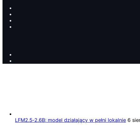
LFM2.5‑2.6B: model działający w pełni lokalnie
6 sie