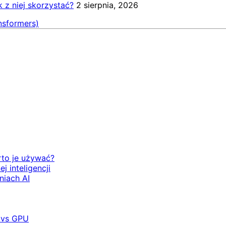
k z niej skorzystać?
2 sierpnia, 2026
nsformers)
rto je używać?
 inteligencji
niach AI
 vs GPU