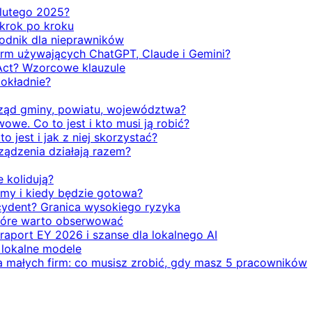
d lutego 2025?
 krok po kroku
odnik dla nieprawników
firm używających ChatGPT, Claude i Gemini?
Act? Wzorcowe klauzule
dokładnie?
rząd gminy, powiatu, województwa?
we. Co to jest i kto musi ją robić?
o jest i jak z niej skorzystać?
rządzenia działają razem?
e kolidują?
emy i kiedy będzie gotowa?
ecydent? Granica wysokiego ryzyka
 które warto obserwować
 raport EY 2026 i szanse dla lokalnego AI
i lokalne modele
la małych firm: co musisz zrobić, gdy masz 5 pracowników