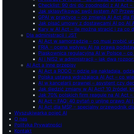
Checklist: 90 dni do zgodności z AI Act –
Jak sklasyfikować swój system AI? Przew
GPAI w praktyce – co zmienia AI Act dla 
Jak pisać umowy z dostawcami AI po AI 
Kary w AI Act – ile można stracić i za co 
Dla administracji i JST
AI Act w samorządzie – co musi zrobić u
FRIA – ocena wpływu AI na prawa podstawo
Piaskownica regulacyjna AI w Polsce – co t
AI i NIS2 w administracji – jak dwa rozpo
AI Act a inne przepisy
AI Act a RODO – gdzie się nakładają, gdzi
Polska ustawa wdrażająca AI Act – co wi
AI w kancelarii prawnej – asystent czy d
Jak śledzić zmiany w AI Act? 10 źródeł,
Jak 70% polskich firm reaguje na AI Act –
AI Act – FAQ: 40 pytań o unijne prawo AI 
AI Act dla MŚP – specjalny przewodnik d
Wyszukiwarka pojęć AI
O nas
Polityka Prywatności
Kontakt