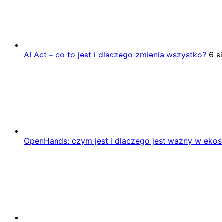
AI Act – co to jest i dlaczego zmienia wszystko?
6 s
OpenHands: czym jest i dlaczego jest ważny w eko