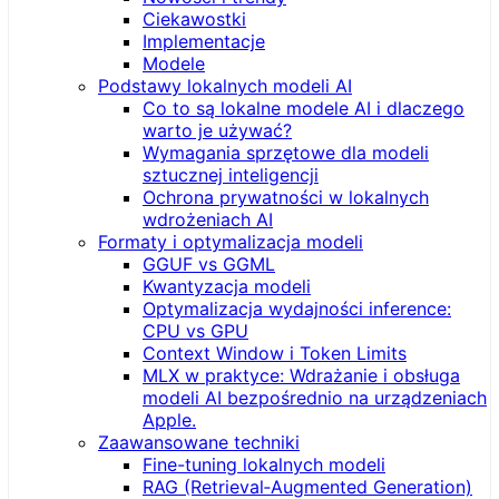
Ciekawostki
Implementacje
Modele
Podstawy lokalnych modeli AI
Co to są lokalne modele AI i dlaczego
warto je używać?
Wymagania sprzętowe dla modeli
sztucznej inteligencji
Ochrona prywatności w lokalnych
wdrożeniach AI
Formaty i optymalizacja modeli
GGUF vs GGML
Kwantyzacja modeli
Optymalizacja wydajności inference:
CPU vs GPU
Context Window i Token Limits
MLX w praktyce: Wdrażanie i obsługa
modeli AI bezpośrednio na urządzeniach
Apple.
Zaawansowane techniki
Fine-tuning lokalnych modeli
RAG (Retrieval‑Augmented Generation)