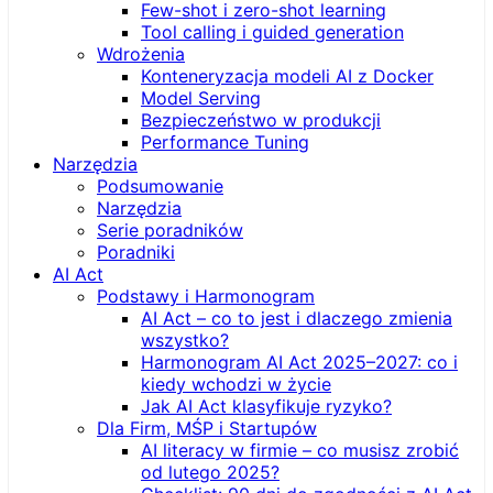
Few-shot i zero-shot learning
Tool calling i guided generation
Wdrożenia
Konteneryzacja modeli AI z Docker
Model Serving
Bezpieczeństwo w produkcji
Performance Tuning
Narzędzia
Podsumowanie
Narzędzia
Serie poradników
Poradniki
AI Act
Podstawy i Harmonogram
AI Act – co to jest i dlaczego zmienia
wszystko?
Harmonogram AI Act 2025–2027: co i
kiedy wchodzi w życie
Jak AI Act klasyfikuje ryzyko?
Dla Firm, MŚP i Startupów
AI literacy w firmie – co musisz zrobić
od lutego 2025?