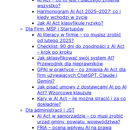
wszystko?
Harmonogram AI Act 2025–2027: co i
kiedy wchodzi w życie
Jak AI Act klasyfikuje ryzyko?
Dla Firm, MŚP i Startupów
AI literacy w firmie – co musisz zrobić
od lutego 2025?
Checklist: 90 dni do zgodności z AI Act
– krok po kroku
Jak sklasyfikować swój system AI?
Przewodnik dla nieprawników
GPAI w praktyce – co zmienia AI Act dla
firm używających ChatGPT, Claude i
Gemini?
Jak pisać umowy z dostawcami AI po AI
Act? Wzorcowe klauzule
Kary w AI Act – ile można stracić i za co
dokładnie?
Dla administracji i JST
AI Act w samorządzie – co musi zrobić
urząd gminy, powiatu, województwa?
FRIA – ocena wpływu AI na prawa