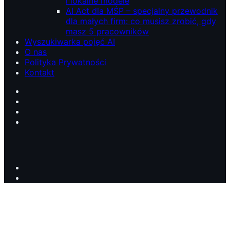
i lokalne modele
AI Act dla MŚP – specjalny przewodnik
dla małych firm: co musisz zrobić, gdy
masz 5 pracowników
Wyszukiwarka pojęć AI
O nas
Polityka Prywatności
Kontakt