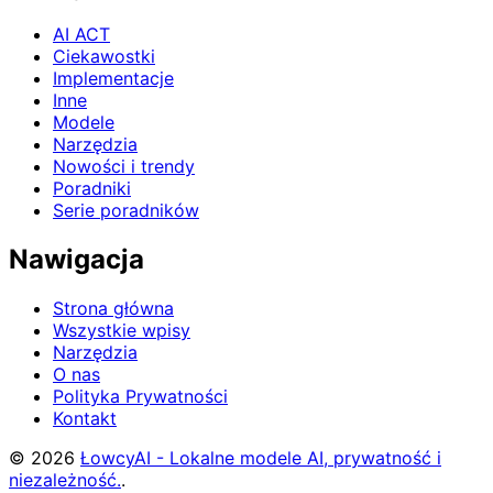
AI ACT
Ciekawostki
Implementacje
Inne
Modele
Narzędzia
Nowości i trendy
Poradniki
Serie poradników
Nawigacja
Strona główna
Wszystkie wpisy
Narzędzia
O nas
Polityka Prywatności
Kontakt
© 2026
ŁowcyAI - Lokalne modele AI, prywatność i
niezależność.
.