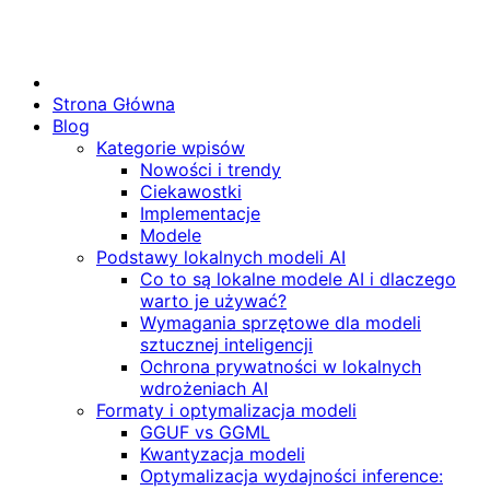
Strona Główna
Blog
Kategorie wpisów
Nowości i trendy
Ciekawostki
Implementacje
Modele
Podstawy lokalnych modeli AI
Co to są lokalne modele AI i dlaczego
warto je używać?
Wymagania sprzętowe dla modeli
sztucznej inteligencji
Ochrona prywatności w lokalnych
wdrożeniach AI
Formaty i optymalizacja modeli
GGUF vs GGML
Kwantyzacja modeli
Optymalizacja wydajności inference: