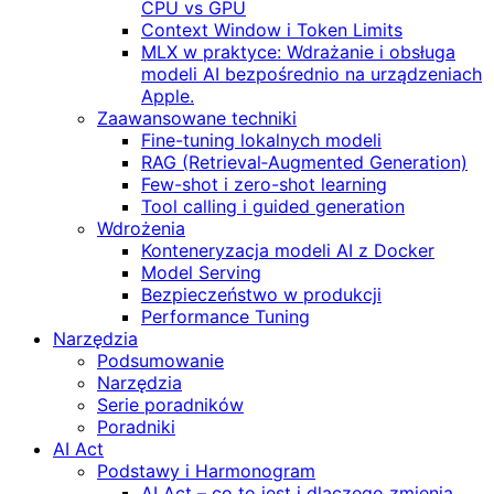
CPU vs GPU
Context Window i Token Limits
MLX w praktyce: Wdrażanie i obsługa
modeli AI bezpośrednio na urządzeniach
Apple.
Zaawansowane techniki
Fine-tuning lokalnych modeli
RAG (Retrieval‑Augmented Generation)
Few-shot i zero-shot learning
Tool calling i guided generation
Wdrożenia
Konteneryzacja modeli AI z Docker
Model Serving
Bezpieczeństwo w produkcji
Performance Tuning
Narzędzia
Podsumowanie
Narzędzia
Serie poradników
Poradniki
AI Act
Podstawy i Harmonogram
AI Act – co to jest i dlaczego zmienia