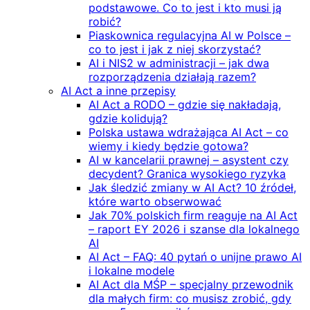
podstawowe. Co to jest i kto musi ją
robić?
Piaskownica regulacyjna AI w Polsce –
co to jest i jak z niej skorzystać?
AI i NIS2 w administracji – jak dwa
rozporządzenia działają razem?
AI Act a inne przepisy
AI Act a RODO – gdzie się nakładają,
gdzie kolidują?
Polska ustawa wdrażająca AI Act – co
wiemy i kiedy będzie gotowa?
AI w kancelarii prawnej – asystent czy
decydent? Granica wysokiego ryzyka
Jak śledzić zmiany w AI Act? 10 źródeł,
które warto obserwować
Jak 70% polskich firm reaguje na AI Act
– raport EY 2026 i szanse dla lokalnego
AI
AI Act – FAQ: 40 pytań o unijne prawo AI
i lokalne modele
AI Act dla MŚP – specjalny przewodnik
dla małych firm: co musisz zrobić, gdy