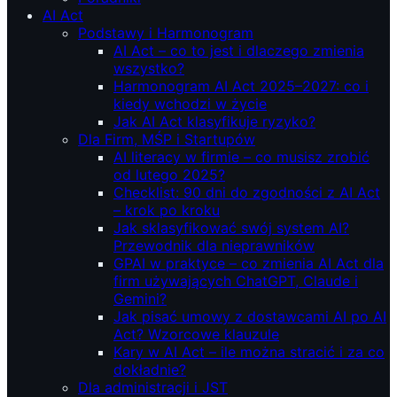
AI Act
Podstawy i Harmonogram
AI Act – co to jest i dlaczego zmienia
wszystko?
Harmonogram AI Act 2025–2027: co i
kiedy wchodzi w życie
Jak AI Act klasyfikuje ryzyko?
Dla Firm, MŚP i Startupów
AI literacy w firmie – co musisz zrobić
od lutego 2025?
Checklist: 90 dni do zgodności z AI Act
– krok po kroku
Jak sklasyfikować swój system AI?
Przewodnik dla nieprawników
GPAI w praktyce – co zmienia AI Act dla
firm używających ChatGPT, Claude i
Gemini?
Jak pisać umowy z dostawcami AI po AI
Act? Wzorcowe klauzule
Kary w AI Act – ile można stracić i za co
dokładnie?
Dla administracji i JST