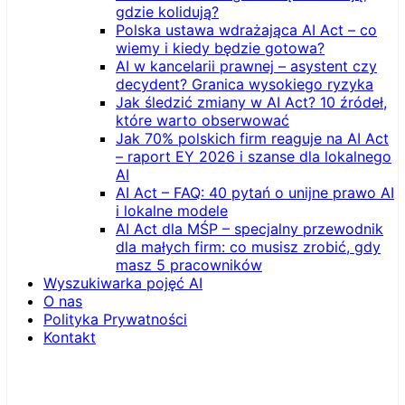
gdzie kolidują?
Polska ustawa wdrażająca AI Act – co
wiemy i kiedy będzie gotowa?
AI w kancelarii prawnej – asystent czy
decydent? Granica wysokiego ryzyka
Jak śledzić zmiany w AI Act? 10 źródeł,
które warto obserwować
Jak 70% polskich firm reaguje na AI Act
– raport EY 2026 i szanse dla lokalnego
AI
AI Act – FAQ: 40 pytań o unijne prawo AI
i lokalne modele
AI Act dla MŚP – specjalny przewodnik
dla małych firm: co musisz zrobić, gdy
masz 5 pracowników
Wyszukiwarka pojęć AI
O nas
Polityka Prywatności
Kontakt