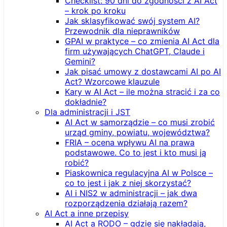
Checklist: 90 dni do zgodności z AI Act
– krok po kroku
Jak sklasyfikować swój system AI?
Przewodnik dla nieprawników
GPAI w praktyce – co zmienia AI Act dla
firm używających ChatGPT, Claude i
Gemini?
Jak pisać umowy z dostawcami AI po AI
Act? Wzorcowe klauzule
Kary w AI Act – ile można stracić i za co
dokładnie?
Dla administracji i JST
AI Act w samorządzie – co musi zrobić
urząd gminy, powiatu, województwa?
FRIA – ocena wpływu AI na prawa
podstawowe. Co to jest i kto musi ją
robić?
Piaskownica regulacyjna AI w Polsce –
co to jest i jak z niej skorzystać?
AI i NIS2 w administracji – jak dwa
rozporządzenia działają razem?
AI Act a inne przepisy
AI Act a RODO – gdzie się nakładają,