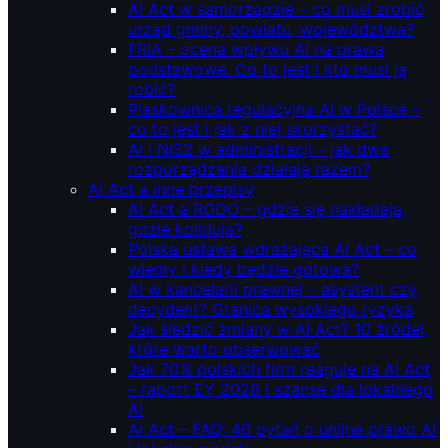
AI Act w samorządzie – co musi zrobić
urząd gminy, powiatu, województwa?
FRIA – ocena wpływu AI na prawa
podstawowe. Co to jest i kto musi ją
robić?
Piaskownica regulacyjna AI w Polsce –
co to jest i jak z niej skorzystać?
AI i NIS2 w administracji – jak dwa
rozporządzenia działają razem?
AI Act a inne przepisy
AI Act a RODO – gdzie się nakładają,
gdzie kolidują?
Polska ustawa wdrażająca AI Act – co
wiemy i kiedy będzie gotowa?
AI w kancelarii prawnej – asystent czy
decydent? Granica wysokiego ryzyka
Jak śledzić zmiany w AI Act? 10 źródeł,
które warto obserwować
Jak 70% polskich firm reaguje na AI Act
– raport EY 2026 i szanse dla lokalnego
AI
AI Act – FAQ: 40 pytań o unijne prawo AI