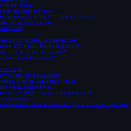
 krok po kroku
odnik dla nieprawników
firm używających ChatGPT, Claude i Gemini?
Act? Wzorcowe klauzule
dokładnie?
rząd gminy, powiatu, województwa?
we. Co to jest i kto musi ją robić?
o jest i jak z niej skorzystać?
rządzenia działają razem?
e kolidują?
emy i kiedy będzie gotowa?
ecydent? Granica wysokiego ryzyka
 które warto obserwować
 raport EY 2026 i szanse dla lokalnego AI
i lokalne modele
la małych firm: co musisz zrobić, gdy masz 5 pracowników