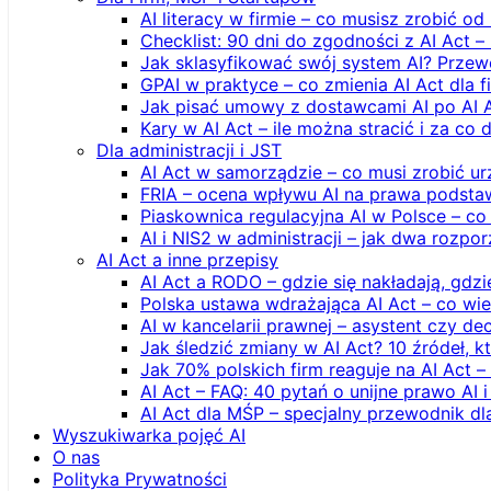
AI literacy w firmie – co musisz zrobić o
Checklist: 90 dni do zgodności z AI Act –
Jak sklasyfikować swój system AI? Przew
GPAI w praktyce – co zmienia AI Act dla 
Jak pisać umowy z dostawcami AI po AI 
Kary w AI Act – ile można stracić i za co 
Dla administracji i JST
AI Act w samorządzie – co musi zrobić u
FRIA – ocena wpływu AI na prawa podstawo
Piaskownica regulacyjna AI w Polsce – co t
AI i NIS2 w administracji – jak dwa rozpo
AI Act a inne przepisy
AI Act a RODO – gdzie się nakładają, gdzi
Polska ustawa wdrażająca AI Act – co wi
AI w kancelarii prawnej – asystent czy d
Jak śledzić zmiany w AI Act? 10 źródeł,
Jak 70% polskich firm reaguje na AI Act –
AI Act – FAQ: 40 pytań o unijne prawo AI 
AI Act dla MŚP – specjalny przewodnik d
Wyszukiwarka pojęć AI
O nas
Polityka Prywatności