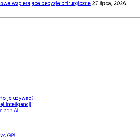
kowe wspierające decyzje chirurgiczne
27 lipca, 2026
rto je używać?
 inteligencji
niach AI
 vs GPU