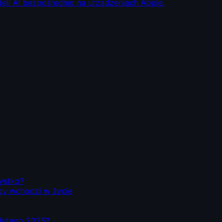
eli AI bezpośrednio na urządzeniach Apple.
zystko?
dy wchodzi w życie
d lutego 2025?