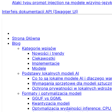
Ataki typu prompt injection na modele wizyjno-języ
Interfejs dokumentacji API (Swagger UI)
Strona Główna
Blog
Kategorie wpisów
Nowości i trendy
Ciekawostki
Implementacje
Modele
Podstawy lokalnych modeli AI
Co to są lokalne modele AI i dlaczego wa
Wymagania sprzętowe dla modeli sztucznej
Ochrona prywatności w lokalnych wdroże
Formaty i optymalizacja modeli
GGUF vs GGML
Kwantyzacja modeli
Optymalizacja wydajności inference: CPU