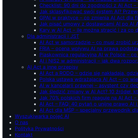
Checklist: 90 dni do zgodności z AI Act –
Jak sklasyfikować swój system AI? Przew
GPAI w praktyce – co zmienia AI Act dla 
Jak pisać umowy z dostawcami AI po AI 
Kary w AI Act – ile można stracić i za co 
Dla administracji i JST
AI Act w samorządzie – co musi zrobić u
FRIA – ocena wpływu AI na prawa podstawo
Piaskownica regulacyjna AI w Polsce – co t
AI i NIS2 w administracji – jak dwa rozpo
AI Act a inne przepisy
AI Act a RODO – gdzie się nakładają, gdzi
Polska ustawa wdrażająca AI Act – co wi
AI w kancelarii prawnej – asystent czy d
Jak śledzić zmiany w AI Act? 10 źródeł,
Jak 70% polskich firm reaguje na AI Act –
AI Act – FAQ: 40 pytań o unijne prawo AI 
AI Act dla MŚP – specjalny przewodnik d
Wyszukiwarka pojęć AI
O nas
Polityka Prywatności
Kontakt