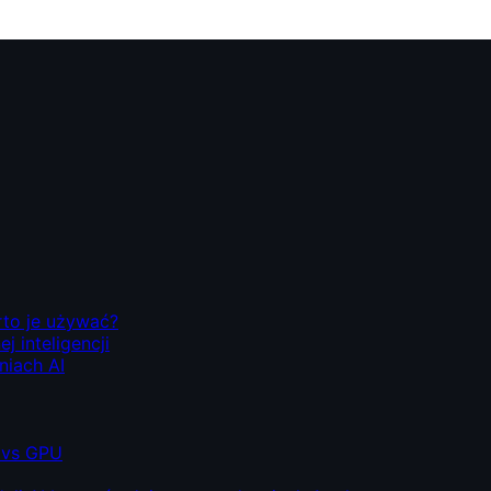
rto je używać?
 inteligencji
niach AI
 vs GPU