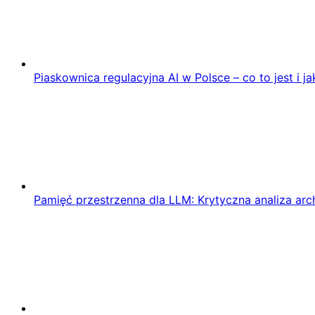
Piaskownica regulacyjna AI w Polsce – co to jest i ja
Pamięć przestrzenna dla LLM: Krytyczna analiza ar