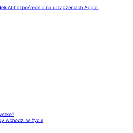
eli AI bezpośrednio na urządzeniach Apple.
zystko?
dy wchodzi w życie