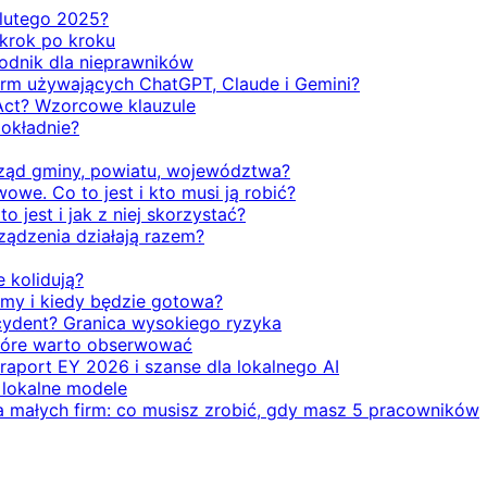
d lutego 2025?
 krok po kroku
odnik dla nieprawników
firm używających ChatGPT, Claude i Gemini?
Act? Wzorcowe klauzule
dokładnie?
rząd gminy, powiatu, województwa?
we. Co to jest i kto musi ją robić?
o jest i jak z niej skorzystać?
rządzenia działają razem?
e kolidują?
emy i kiedy będzie gotowa?
ecydent? Granica wysokiego ryzyka
 które warto obserwować
 raport EY 2026 i szanse dla lokalnego AI
i lokalne modele
la małych firm: co musisz zrobić, gdy masz 5 pracowników