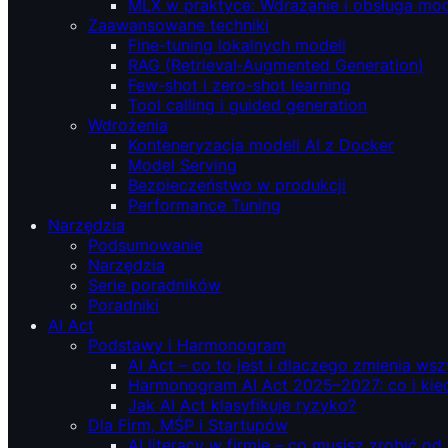
MLX w praktyce: Wdrażanie i obsługa mod
Zaawansowane techniki
Fine-tuning lokalnych modeli
RAG (Retrieval‑Augmented Generation)
Few-shot i zero-shot learning
Tool calling i guided generation
Wdrożenia
Konteneryzacja modeli AI z Docker
Model Serving
Bezpieczeństwo w produkcji
Performance Tuning
Narzędzia
Podsumowanie
Narzędzia
Serie poradników
Poradniki
AI Act
Podstawy i Harmonogram
AI Act – co to jest i dlaczego zmienia ws
Harmonogram AI Act 2025–2027: co i kie
Jak AI Act klasyfikuje ryzyko?
Dla Firm, MŚP i Startupów
AI literacy w firmie – co musisz zrobić o