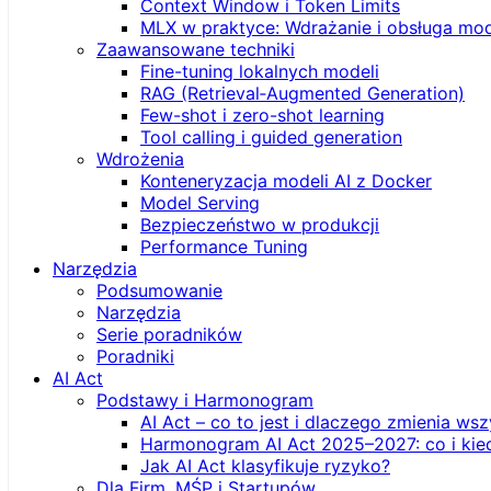
Context Window i Token Limits
MLX w praktyce: Wdrażanie i obsługa mod
Zaawansowane techniki
Fine-tuning lokalnych modeli
RAG (Retrieval‑Augmented Generation)
Few-shot i zero-shot learning
Tool calling i guided generation
Wdrożenia
Konteneryzacja modeli AI z Docker
Model Serving
Bezpieczeństwo w produkcji
Performance Tuning
Narzędzia
Podsumowanie
Narzędzia
Serie poradników
Poradniki
AI Act
Podstawy i Harmonogram
AI Act – co to jest i dlaczego zmienia ws
Harmonogram AI Act 2025–2027: co i kie
Jak AI Act klasyfikuje ryzyko?
Dla Firm, MŚP i Startupów