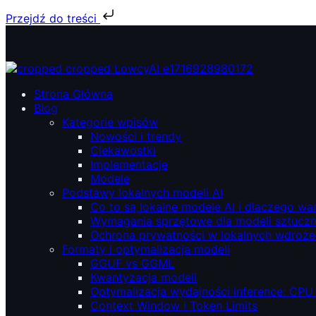
Przejdź do treści
Przejdź
do
treści
ŁowcyAI – Lokalne modele AI, prywatność i niezależność.
ŁowcyAI – Lokalne modele AI, prywatność i niezależność.
Strona Główna
Blog
Kategorie wpisów
Nowości i trendy
Ciekawostki
Implementacje
Modele
Podstawy lokalnych modeli AI
Co to są lokalne modele AI i dlaczego wa
Wymagania sprzętowe dla modeli sztucznej
Ochrona prywatności w lokalnych wdroże
Formaty i optymalizacja modeli
GGUF vs GGML
Kwantyzacja modeli
Optymalizacja wydajności inference: CPU
Context Window i Token Limits