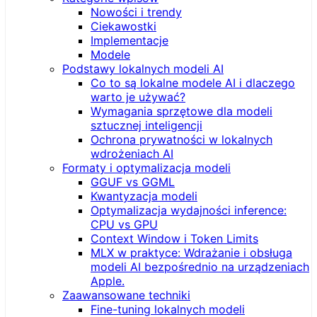
Nowości i trendy
Ciekawostki
Implementacje
Modele
Podstawy lokalnych modeli AI
Co to są lokalne modele AI i dlaczego
warto je używać?
Wymagania sprzętowe dla modeli
sztucznej inteligencji
Ochrona prywatności w lokalnych
wdrożeniach AI
Formaty i optymalizacja modeli
GGUF vs GGML
Kwantyzacja modeli
Optymalizacja wydajności inference:
CPU vs GPU
Context Window i Token Limits
MLX w praktyce: Wdrażanie i obsługa
modeli AI bezpośrednio na urządzeniach
Apple.
Zaawansowane techniki
Fine-tuning lokalnych modeli