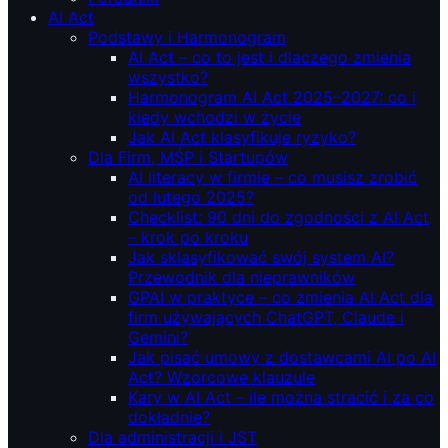
AI Act
Podstawy i Harmonogram
AI Act – co to jest i dlaczego zmienia
wszystko?
Harmonogram AI Act 2025–2027: co i
kiedy wchodzi w życie
Jak AI Act klasyfikuje ryzyko?
Dla Firm, MŚP i Startupów
AI literacy w firmie – co musisz zrobić
od lutego 2025?
Checklist: 90 dni do zgodności z AI Act
– krok po kroku
Jak sklasyfikować swój system AI?
Przewodnik dla nieprawników
GPAI w praktyce – co zmienia AI Act dla
firm używających ChatGPT, Claude i
Gemini?
Jak pisać umowy z dostawcami AI po AI
Act? Wzorcowe klauzule
Kary w AI Act – ile można stracić i za co
dokładnie?
Dla administracji i JST