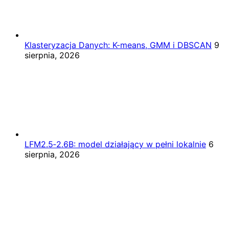
Klasteryzacja Danych: K-means, GMM i DBSCAN
9
sierpnia, 2026
LFM2.5‑2.6B: model działający w pełni lokalnie
6
sierpnia, 2026