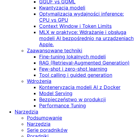
GGUF vs GGML
Kwantyzacja modeli
Optymalizacja wydajności inference:
CPU vs GPU
Context Window i Token Limits
MLX w praktyce: Wdrażanie i obsługa
modeli AI bezpośrednio na urządzeniach
Apple.
Zaawansowane techniki
Fine-tuning lokalnych modeli
RAG (Retrieval‑Augmented Generation)
Few-shot i zero-shot learning
Tool calling i guided generation
Wdrożenia
Konteneryzacja modeli AI z Docker
Model Serving
Bezpieczeństwo w produkcji
Performance Tuning
Narzędzia
Podsumowanie
Narzędzia
Serie poradników
Poradniki