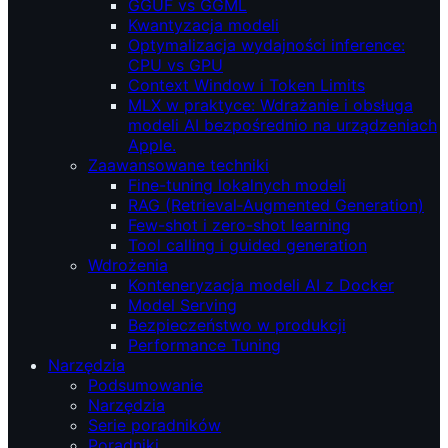
GGUF vs GGML
Kwantyzacja modeli
Optymalizacja wydajności inference:
CPU vs GPU
Context Window i Token Limits
MLX w praktyce: Wdrażanie i obsługa
modeli AI bezpośrednio na urządzeniach
Apple.
Zaawansowane techniki
Fine-tuning lokalnych modeli
RAG (Retrieval‑Augmented Generation)
Few-shot i zero-shot learning
Tool calling i guided generation
Wdrożenia
Konteneryzacja modeli AI z Docker
Model Serving
Bezpieczeństwo w produkcji
Performance Tuning
Narzędzia
Podsumowanie
Narzędzia
Serie poradników
Poradniki