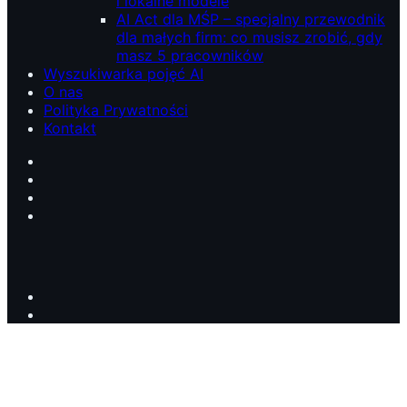
i lokalne modele
AI Act dla MŚP – specjalny przewodnik
dla małych firm: co musisz zrobić, gdy
masz 5 pracowników
Wyszukiwarka pojęć AI
O nas
Polityka Prywatności
Kontakt