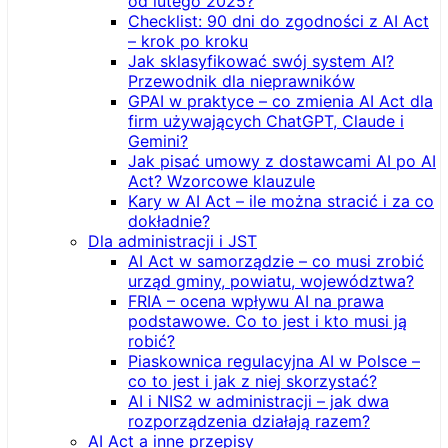
od lutego 2025?
Checklist: 90 dni do zgodności z AI Act
– krok po kroku
Jak sklasyfikować swój system AI?
Przewodnik dla nieprawników
GPAI w praktyce – co zmienia AI Act dla
firm używających ChatGPT, Claude i
Gemini?
Jak pisać umowy z dostawcami AI po AI
Act? Wzorcowe klauzule
Kary w AI Act – ile można stracić i za co
dokładnie?
Dla administracji i JST
AI Act w samorządzie – co musi zrobić
urząd gminy, powiatu, województwa?
FRIA – ocena wpływu AI na prawa
podstawowe. Co to jest i kto musi ją
robić?
Piaskownica regulacyjna AI w Polsce –
co to jest i jak z niej skorzystać?
AI i NIS2 w administracji – jak dwa
rozporządzenia działają razem?
AI Act a inne przepisy