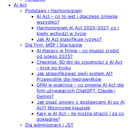
AI Act
Podstawy i Harmonogram
AI Act – co to jest i dlaczego zmienia
wszystko?
Harmonogram AI Act 2025–2027: co i
kiedy wchodzi w życie
Jak AI Act klasyfikuje ryzyko?
Dla Firm, MŚP i Startupów
AI literacy w firmie – co musisz zrobić
od lutego 2025?
Checklist: 90 dni do zgodności z AI Act
– krok po kroku
Jak sklasyfikować swój system AI?
Przewodnik dla nieprawników
GPAI w praktyce – co zmienia AI Act dla
firm używających ChatGPT, Claude i
Gemini?
Jak pisać umowy z dostawcami AI po AI
Act? Wzorcowe klauzule
Kary w AI Act – ile można stracić i za co
dokładnie?
Dla administracji i JST