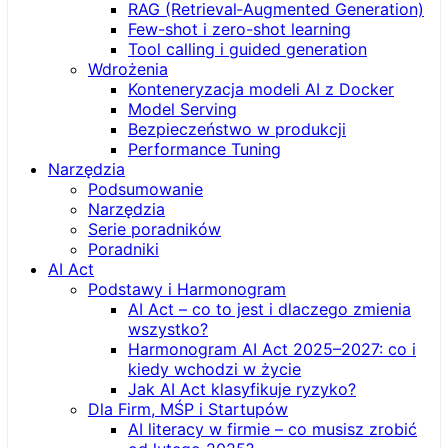
RAG (Retrieval‑Augmented Generation)
Few-shot i zero-shot learning
Tool calling i guided generation
Wdrożenia
Konteneryzacja modeli AI z Docker
Model Serving
Bezpieczeństwo w produkcji
Performance Tuning
Narzędzia
Podsumowanie
Narzędzia
Serie poradników
Poradniki
AI Act
Podstawy i Harmonogram
AI Act – co to jest i dlaczego zmienia
wszystko?
Harmonogram AI Act 2025–2027: co i
kiedy wchodzi w życie
Jak AI Act klasyfikuje ryzyko?
Dla Firm, MŚP i Startupów
AI literacy w firmie – co musisz zrobić