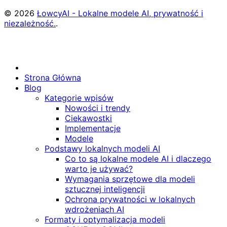
© 2026
ŁowcyAI - Lokalne modele AI, prywatność i
niezależność.
.
Strona Główna
Blog
Kategorie wpisów
Nowości i trendy
Ciekawostki
Implementacje
Modele
Podstawy lokalnych modeli AI
Co to są lokalne modele AI i dlaczego
warto je używać?
Wymagania sprzętowe dla modeli
sztucznej inteligencji
Ochrona prywatności w lokalnych
wdrożeniach AI
Formaty i optymalizacja modeli