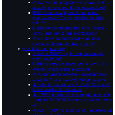
AI Act w samorządzie – co musi zrobić
urząd gminy, powiatu, województwa?
FRIA – ocena wpływu AI na prawa
podstawowe. Co to jest i kto musi ją
robić?
Piaskownica regulacyjna AI w Polsce –
co to jest i jak z niej skorzystać?
AI i NIS2 w administracji – jak dwa
rozporządzenia działają razem?
AI Act a inne przepisy
AI Act a RODO – gdzie się nakładają,
gdzie kolidują?
Polska ustawa wdrażająca AI Act – co
wiemy i kiedy będzie gotowa?
AI w kancelarii prawnej – asystent czy
decydent? Granica wysokiego ryzyka
Jak śledzić zmiany w AI Act? 10 źródeł,
które warto obserwować
Jak 70% polskich firm reaguje na AI Act
– raport EY 2026 i szanse dla lokalnego
AI
AI Act – FAQ: 40 pytań o unijne prawo AI