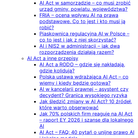
AI Act w samorządzie – co musi zrobić
urząd gminy, powiatu, województwa?
FRIA – ocena wpływu AI na prawa
podstawowe. Co to jest i kto musi ją
robić?
Piaskownica regulacyjna AI w Polsce –
co to jest i jak z niej skorzystać?
AI i NIS2 w administracji – jak dwa
rozporządzenia działają razem?
AI Act a inne przepisy
AI Act a RODO – gdzie się nakładają,
gdzie kolidują?
Polska ustawa wdrażająca AI Act – co
wiemy i kiedy będzie gotowa?
AI w kancelarii prawnej – asystent czy
decydent? Granica wysokiego ryzyka
Jak śledzić zmiany w AI Act? 10 źródeł,
które warto obserwować
Jak 70% polskich firm reaguje na AI Act
– raport EY 2026 i szanse dla lokalnego
AI
AI Act – FAQ: 40 pytań o unijne prawo AI