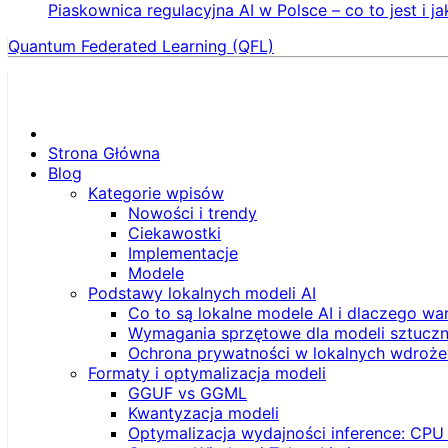
Piaskownica regulacyjna AI w Polsce – co to jest i ja
Quantum Federated Learning (QFL)
Strona Główna
Blog
Kategorie wpisów
Nowości i trendy
Ciekawostki
Implementacje
Modele
Podstawy lokalnych modeli AI
Co to są lokalne modele AI i dlaczego wa
Wymagania sprzętowe dla modeli sztucznej
Ochrona prywatności w lokalnych wdroże
Formaty i optymalizacja modeli
GGUF vs GGML
Kwantyzacja modeli
Optymalizacja wydajności inference: CPU