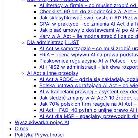
AI literacy w firmie – co musisz zrobić o
Checklist: 90 dni do zgodności z AI Act –
Jak sklasyfikować swój system AI? Przew
GPAI w praktyce – co zmienia AI Act dla 
Jak pisać umowy z dostawcami AI po AI 
Kary w AI Act – ile można stracić i za co 
Dla administracji i JST
AI Act w samorządzie – co musi zrobić u
FRIA – ocena wpływu AI na prawa podstawo
Piaskownica regulacyjna AI w Polsce – co t
AI i NIS2 w administracji – jak dwa rozpo
AI Act a inne przepisy
AI Act a RODO – gdzie się nakładają, gdzi
Polska ustawa wdrażająca AI Act – co wi
AI w kancelarii prawnej – asystent czy d
Jak śledzić zmiany w AI Act? 10 źródeł,
Jak 70% polskich firm reaguje na AI Act –
AI Act – FAQ: 40 pytań o unijne prawo AI 
AI Act dla MŚP – specjalny przewodnik d
Wyszukiwarka pojęć AI
O nas
Polityka Prywatności