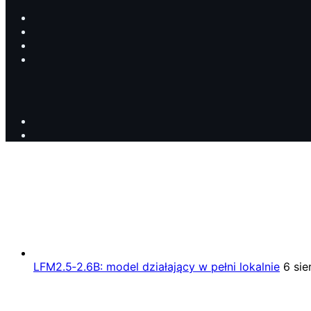
LFM2.5‑2.6B: model działający w pełni lokalnie
6 sie