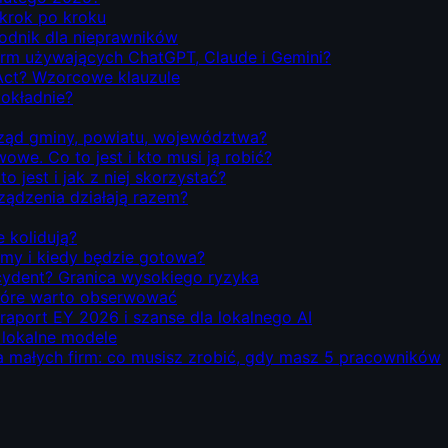
 krok po kroku
odnik dla nieprawników
firm używających ChatGPT, Claude i Gemini?
Act? Wzorcowe klauzule
dokładnie?
rząd gminy, powiatu, województwa?
we. Co to jest i kto musi ją robić?
o jest i jak z niej skorzystać?
rządzenia działają razem?
e kolidują?
emy i kiedy będzie gotowa?
ecydent? Granica wysokiego ryzyka
 które warto obserwować
 raport EY 2026 i szanse dla lokalnego AI
i lokalne modele
la małych firm: co musisz zrobić, gdy masz 5 pracowników