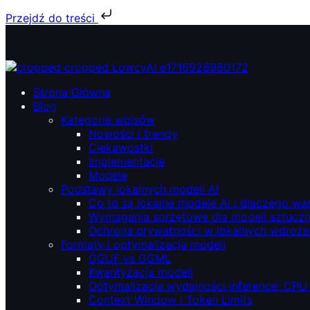
Przejdź do treści
Przejdź
do
treści
ŁowcyAI – Lokalne modele AI, prywatność i niezależność.
ŁowcyAI – Lokalne modele AI, prywatność i niezależność.
Strona Główna
Blog
Kategorie wpisów
Nowości i trendy
Ciekawostki
Implementacje
Modele
Podstawy lokalnych modeli AI
Co to są lokalne modele AI i dlaczego wa
Wymagania sprzętowe dla modeli sztucznej
Ochrona prywatności w lokalnych wdroże
Formaty i optymalizacja modeli
GGUF vs GGML
Kwantyzacja modeli
Optymalizacja wydajności inference: CPU
Context Window i Token Limits