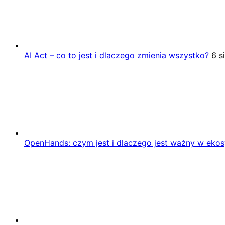
AI Act – co to jest i dlaczego zmienia wszystko?
6 s
OpenHands: czym jest i dlaczego jest ważny w eko