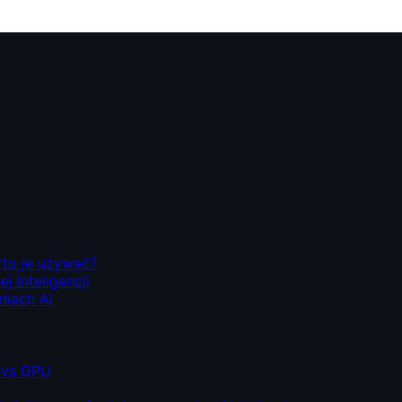
rto je używać?
 inteligencji
niach AI
 vs GPU