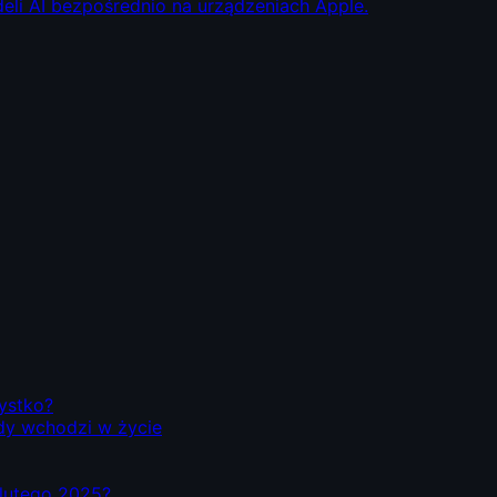
eli AI bezpośrednio na urządzeniach Apple.
zystko?
dy wchodzi w życie
d lutego 2025?