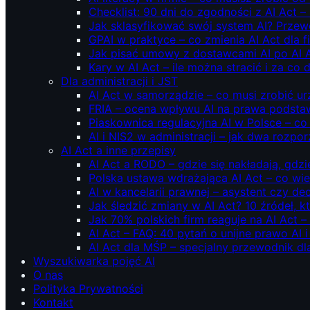
Checklist: 90 dni do zgodności z AI Act –
Jak sklasyfikować swój system AI? Przew
GPAI w praktyce – co zmienia AI Act dla 
Jak pisać umowy z dostawcami AI po AI 
Kary w AI Act – ile można stracić i za co 
Dla administracji i JST
AI Act w samorządzie – co musi zrobić u
FRIA – ocena wpływu AI na prawa podstawo
Piaskownica regulacyjna AI w Polsce – co t
AI i NIS2 w administracji – jak dwa rozpo
AI Act a inne przepisy
AI Act a RODO – gdzie się nakładają, gdzi
Polska ustawa wdrażająca AI Act – co wi
AI w kancelarii prawnej – asystent czy d
Jak śledzić zmiany w AI Act? 10 źródeł,
Jak 70% polskich firm reaguje na AI Act –
AI Act – FAQ: 40 pytań o unijne prawo AI 
AI Act dla MŚP – specjalny przewodnik d
Wyszukiwarka pojęć AI
O nas
Polityka Prywatności
Kontakt