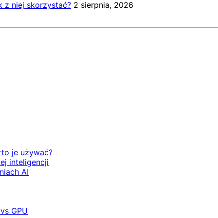
k z niej skorzystać?
2 sierpnia, 2026
rto je używać?
 inteligencji
niach AI
 vs GPU