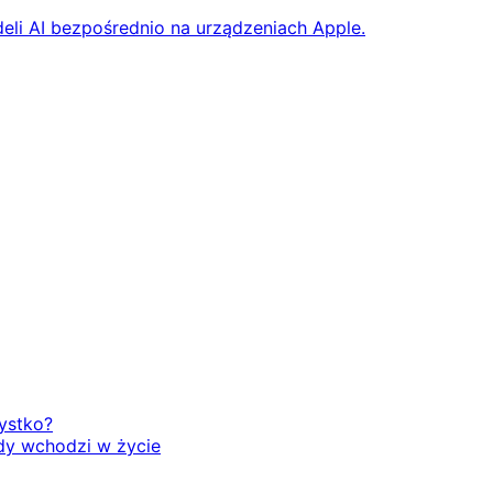
eli AI bezpośrednio na urządzeniach Apple.
zystko?
dy wchodzi w życie