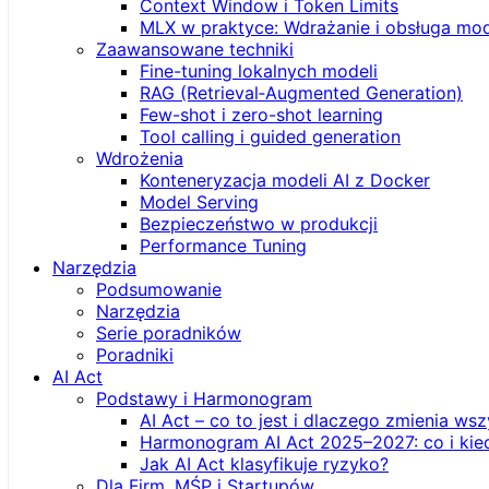
Context Window i Token Limits
MLX w praktyce: Wdrażanie i obsługa mod
Zaawansowane techniki
Fine-tuning lokalnych modeli
RAG (Retrieval‑Augmented Generation)
Few-shot i zero-shot learning
Tool calling i guided generation
Wdrożenia
Konteneryzacja modeli AI z Docker
Model Serving
Bezpieczeństwo w produkcji
Performance Tuning
Narzędzia
Podsumowanie
Narzędzia
Serie poradników
Poradniki
AI Act
Podstawy i Harmonogram
AI Act – co to jest i dlaczego zmienia ws
Harmonogram AI Act 2025–2027: co i kie
Jak AI Act klasyfikuje ryzyko?
Dla Firm, MŚP i Startupów