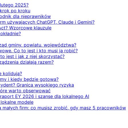
d lutego 2025?
 krok po kroku
odnik dla nieprawników
firm używających ChatGPT, Claude i Gemini?
Act? Wzorcowe klauzule
dokładnie?
rząd gminy, powiatu, województwa?
we. Co to jest i kto musi ją robić?
o jest i jak z niej skorzystać?
rządzenia działają razem?
e kolidują?
emy i kiedy będzie gotowa?
ecydent? Granica wysokiego ryzyka
 które warto obserwować
 raport EY 2026 i szanse dla lokalnego AI
i lokalne modele
la małych firm: co musisz zrobić, gdy masz 5 pracowników