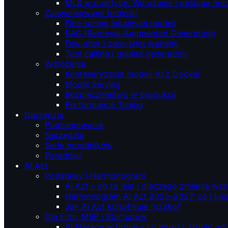
MLX w praktyce: Wdrażanie i obsługa mod
Zaawansowane techniki
Fine-tuning lokalnych modeli
RAG (Retrieval‑Augmented Generation)
Few-shot i zero-shot learning
Tool calling i guided generation
Wdrożenia
Konteneryzacja modeli AI z Docker
Model Serving
Bezpieczeństwo w produkcji
Performance Tuning
Narzędzia
Podsumowanie
Narzędzia
Serie poradników
Poradniki
AI Act
Podstawy i Harmonogram
AI Act – co to jest i dlaczego zmienia ws
Harmonogram AI Act 2025–2027: co i kie
Jak AI Act klasyfikuje ryzyko?
Dla Firm, MŚP i Startupów
AI literacy w firmie – co musisz zrobić o