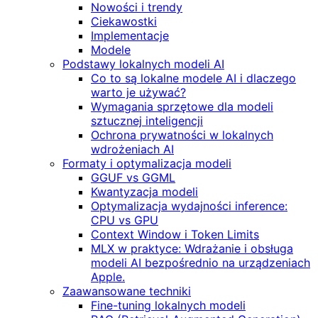
Nowości i trendy
Ciekawostki
Implementacje
Modele
Podstawy lokalnych modeli AI
Co to są lokalne modele AI i dlaczego
warto je używać?
Wymagania sprzętowe dla modeli
sztucznej inteligencji
Ochrona prywatności w lokalnych
wdrożeniach AI
Formaty i optymalizacja modeli
GGUF vs GGML
Kwantyzacja modeli
Optymalizacja wydajności inference:
CPU vs GPU
Context Window i Token Limits
MLX w praktyce: Wdrażanie i obsługa
modeli AI bezpośrednio na urządzeniach
Apple.
Zaawansowane techniki
Fine-tuning lokalnych modeli