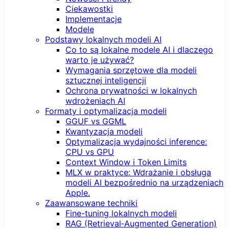
Ciekawostki
Implementacje
Modele
Podstawy lokalnych modeli AI
Co to są lokalne modele AI i dlaczego
warto je używać?
Wymagania sprzętowe dla modeli
sztucznej inteligencji
Ochrona prywatności w lokalnych
wdrożeniach AI
Formaty i optymalizacja modeli
GGUF vs GGML
Kwantyzacja modeli
Optymalizacja wydajności inference:
CPU vs GPU
Context Window i Token Limits
MLX w praktyce: Wdrażanie i obsługa
modeli AI bezpośrednio na urządzeniach
Apple.
Zaawansowane techniki
Fine-tuning lokalnych modeli
RAG (Retrieval‑Augmented Generation)