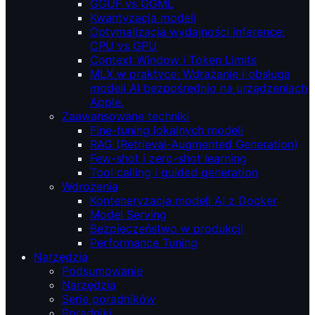
GGUF vs GGML
Kwantyzacja modeli
Optymalizacja wydajności inference:
CPU vs GPU
Context Window i Token Limits
MLX w praktyce: Wdrażanie i obsługa
modeli AI bezpośrednio na urządzeniach
Apple.
Zaawansowane techniki
Fine-tuning lokalnych modeli
RAG (Retrieval‑Augmented Generation)
Few-shot i zero-shot learning
Tool calling i guided generation
Wdrożenia
Konteneryzacja modeli AI z Docker
Model Serving
Bezpieczeństwo w produkcji
Performance Tuning
Narzędzia
Podsumowanie
Narzędzia
Serie poradników
Poradniki