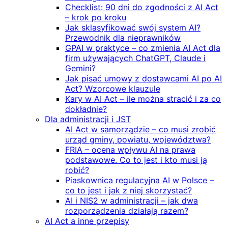
Checklist: 90 dni do zgodności z AI Act
– krok po kroku
Jak sklasyfikować swój system AI?
Przewodnik dla nieprawników
GPAI w praktyce – co zmienia AI Act dla
firm używających ChatGPT, Claude i
Gemini?
Jak pisać umowy z dostawcami AI po AI
Act? Wzorcowe klauzule
Kary w AI Act – ile można stracić i za co
dokładnie?
Dla administracji i JST
AI Act w samorządzie – co musi zrobić
urząd gminy, powiatu, województwa?
FRIA – ocena wpływu AI na prawa
podstawowe. Co to jest i kto musi ją
robić?
Piaskownica regulacyjna AI w Polsce –
co to jest i jak z niej skorzystać?
AI i NIS2 w administracji – jak dwa
rozporządzenia działają razem?
AI Act a inne przepisy