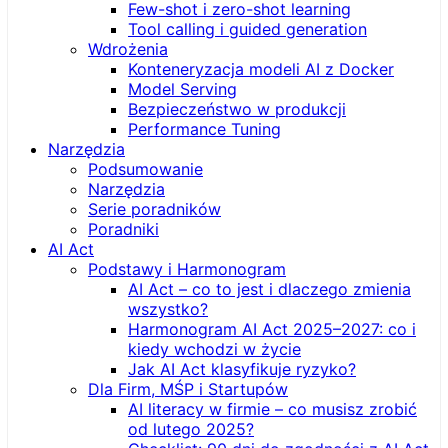
Few-shot i zero-shot learning
Tool calling i guided generation
Wdrożenia
Konteneryzacja modeli AI z Docker
Model Serving
Bezpieczeństwo w produkcji
Performance Tuning
Narzędzia
Podsumowanie
Narzędzia
Serie poradników
Poradniki
AI Act
Podstawy i Harmonogram
AI Act – co to jest i dlaczego zmienia
wszystko?
Harmonogram AI Act 2025–2027: co i
kiedy wchodzi w życie
Jak AI Act klasyfikuje ryzyko?
Dla Firm, MŚP i Startupów
AI literacy w firmie – co musisz zrobić
od lutego 2025?