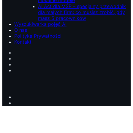
i lokalne modele
AI Act dla MŚP – specjalny przewodnik
dla małych firm: co musisz zrobić, gdy
masz 5 pracowników
Wyszukiwarka pojęć AI
O nas
Polityka Prywatności
Kontakt