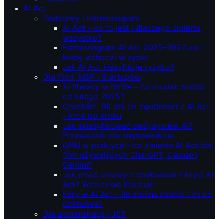
AI Act
Podstawy i Harmonogram
AI Act – co to jest i dlaczego zmienia
wszystko?
Harmonogram AI Act 2025–2027: co i
kiedy wchodzi w życie
Jak AI Act klasyfikuje ryzyko?
Dla Firm, MŚP i Startupów
AI literacy w firmie – co musisz zrobić
od lutego 2025?
Checklist: 90 dni do zgodności z AI Act
– krok po kroku
Jak sklasyfikować swój system AI?
Przewodnik dla nieprawników
GPAI w praktyce – co zmienia AI Act dla
firm używających ChatGPT, Claude i
Gemini?
Jak pisać umowy z dostawcami AI po AI
Act? Wzorcowe klauzule
Kary w AI Act – ile można stracić i za co
dokładnie?
Dla administracji i JST