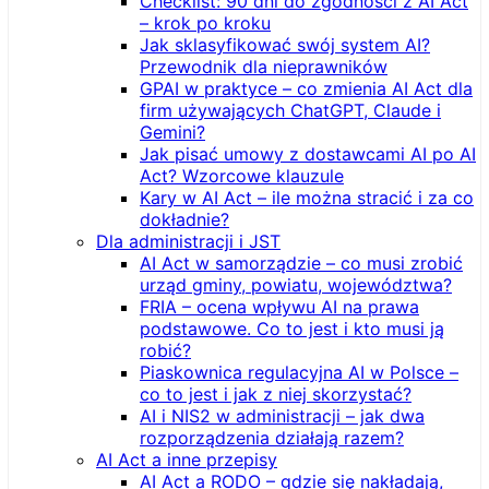
Checklist: 90 dni do zgodności z AI Act
– krok po kroku
Jak sklasyfikować swój system AI?
Przewodnik dla nieprawników
GPAI w praktyce – co zmienia AI Act dla
firm używających ChatGPT, Claude i
Gemini?
Jak pisać umowy z dostawcami AI po AI
Act? Wzorcowe klauzule
Kary w AI Act – ile można stracić i za co
dokładnie?
Dla administracji i JST
AI Act w samorządzie – co musi zrobić
urząd gminy, powiatu, województwa?
FRIA – ocena wpływu AI na prawa
podstawowe. Co to jest i kto musi ją
robić?
Piaskownica regulacyjna AI w Polsce –
co to jest i jak z niej skorzystać?
AI i NIS2 w administracji – jak dwa
rozporządzenia działają razem?
AI Act a inne przepisy
AI Act a RODO – gdzie się nakładają,