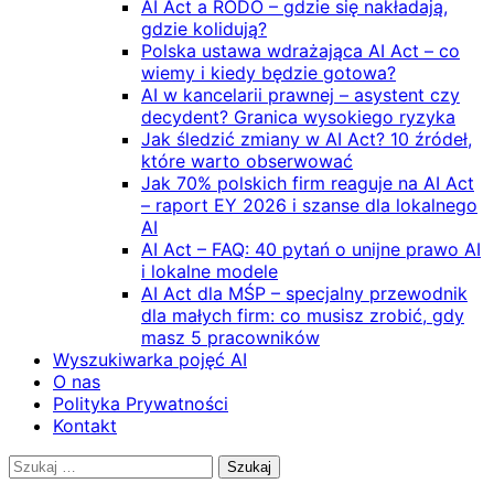
AI Act a RODO – gdzie się nakładają,
gdzie kolidują?
Polska ustawa wdrażająca AI Act – co
wiemy i kiedy będzie gotowa?
AI w kancelarii prawnej – asystent czy
decydent? Granica wysokiego ryzyka
Jak śledzić zmiany w AI Act? 10 źródeł,
które warto obserwować
Jak 70% polskich firm reaguje na AI Act
– raport EY 2026 i szanse dla lokalnego
AI
AI Act – FAQ: 40 pytań o unijne prawo AI
i lokalne modele
AI Act dla MŚP – specjalny przewodnik
dla małych firm: co musisz zrobić, gdy
masz 5 pracowników
Wyszukiwarka pojęć AI
O nas
Polityka Prywatności
Kontakt
Szukaj: