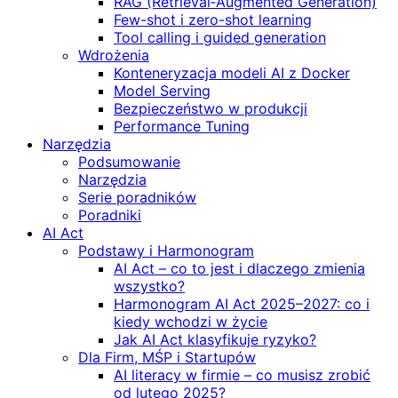
RAG (Retrieval‑Augmented Generation)
Few-shot i zero-shot learning
Tool calling i guided generation
Wdrożenia
Konteneryzacja modeli AI z Docker
Model Serving
Bezpieczeństwo w produkcji
Performance Tuning
Narzędzia
Podsumowanie
Narzędzia
Serie poradników
Poradniki
AI Act
Podstawy i Harmonogram
AI Act – co to jest i dlaczego zmienia
wszystko?
Harmonogram AI Act 2025–2027: co i
kiedy wchodzi w życie
Jak AI Act klasyfikuje ryzyko?
Dla Firm, MŚP i Startupów
AI literacy w firmie – co musisz zrobić
od lutego 2025?