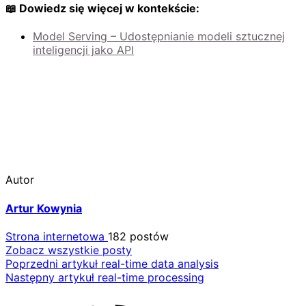
📖 Dowiedz się więcej w kontekście:
Model Serving – Udostępnianie modeli sztucznej
inteligencji jako API
Autor
Artur Kowynia
Strona internetowa
182 postów
Zobacz wszystkie posty
Nawigacja
Poprzedni artykuł
real-time data analysis
Następny artykuł
real-time processing
wpisu