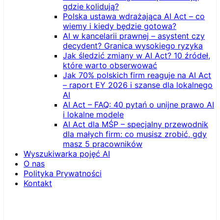
gdzie kolidują?
Polska ustawa wdrażająca AI Act – co
wiemy i kiedy będzie gotowa?
AI w kancelarii prawnej – asystent czy
decydent? Granica wysokiego ryzyka
Jak śledzić zmiany w AI Act? 10 źródeł,
które warto obserwować
Jak 70% polskich firm reaguje na AI Act
– raport EY 2026 i szanse dla lokalnego
AI
AI Act – FAQ: 40 pytań o unijne prawo AI
i lokalne modele
AI Act dla MŚP – specjalny przewodnik
dla małych firm: co musisz zrobić, gdy
masz 5 pracowników
Wyszukiwarka pojęć AI
O nas
Polityka Prywatności
Kontakt