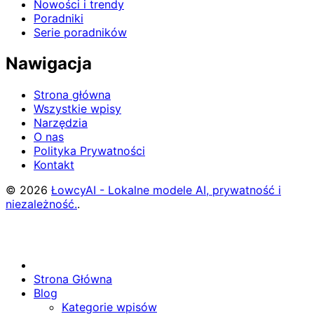
Nowości i trendy
Poradniki
Serie poradników
Nawigacja
Strona główna
Wszystkie wpisy
Narzędzia
O nas
Polityka Prywatności
Kontakt
© 2026
ŁowcyAI - Lokalne modele AI, prywatność i
niezależność.
.
Strona Główna
Blog
Kategorie wpisów