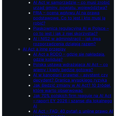
AI Act w samorządzie – co musi zrobić
urząd gminy, powiatu, województwa?
FRIA – ocena wpływu AI na prawa
podstawowe. Co to jest i kto musi ją
robić?
Piaskownica regulacyjna AI w Polsce –
co to jest i jak z niej skorzystać?
AI i NIS2 w administracji – jak dwa
rozporządzenia działają razem?
AI Act a inne przepisy
AI Act a RODO – gdzie się nakładają,
gdzie kolidują?
Polska ustawa wdrażająca AI Act – co
wiemy i kiedy będzie gotowa?
AI w kancelarii prawnej – asystent czy
decydent? Granica wysokiego ryzyka
Jak śledzić zmiany w AI Act? 10 źródeł,
które warto obserwować
Jak 70% polskich firm reaguje na AI Act
– raport EY 2026 i szanse dla lokalnego
AI
AI Act – FAQ: 40 pytań o unijne prawo AI