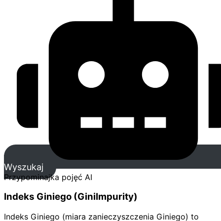
Wyszukaj
Przypominajka pojęć AI
Indeks Giniego (GiniImpurity)
Indeks Giniego (miara zanieczyszczenia Giniego) to