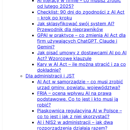
AI literacy w firmie – co musisz zrobić
od lutego 2025?
Checklist: 90 dni do zgodności z AI Act
– krok po kroku
Jak sklasyfikować swój system AI?
Przewodnik dla nieprawników
GPAI w praktyce – co zmienia AI Act dla
firm używających ChatGPT, Claude i
Gemini?
Jak pisać umowy z dostawcami AI po AI
Act? Wzorcowe klauzule
Kary w AI Act – ile można stracić i za co
dokładnie?
Dla administracji i JST
AI Act w samorządzie – co musi zrobić
urząd gminy, powiatu, województwa?
FRIA – ocena wpływu AI na prawa
podstawowe. Co to jest i kto musi ją
robić?
Piaskownica regulacyjna AI w Polsce –
co to jest i jak z niej skorzystać?
AI i NIS2 w administracji – jak dwa
rozporządzenia działają razem?