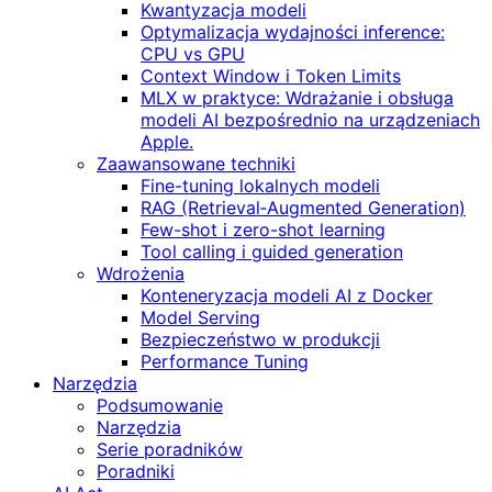
Kwantyzacja modeli
Optymalizacja wydajności inference:
CPU vs GPU
Context Window i Token Limits
MLX w praktyce: Wdrażanie i obsługa
modeli AI bezpośrednio na urządzeniach
Apple.
Zaawansowane techniki
Fine-tuning lokalnych modeli
RAG (Retrieval‑Augmented Generation)
Few-shot i zero-shot learning
Tool calling i guided generation
Wdrożenia
Konteneryzacja modeli AI z Docker
Model Serving
Bezpieczeństwo w produkcji
Performance Tuning
Narzędzia
Podsumowanie
Narzędzia
Serie poradników
Poradniki