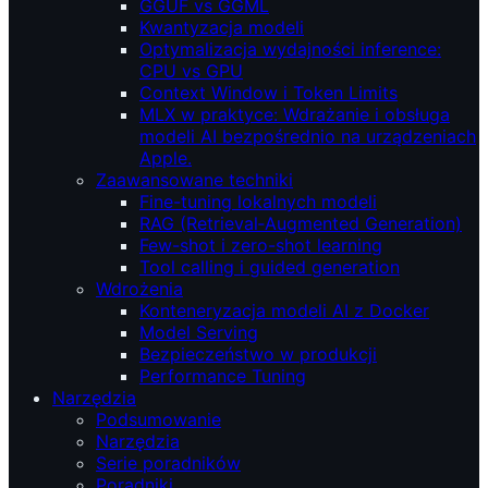
GGUF vs GGML
Kwantyzacja modeli
Optymalizacja wydajności inference:
CPU vs GPU
Context Window i Token Limits
MLX w praktyce: Wdrażanie i obsługa
modeli AI bezpośrednio na urządzeniach
Apple.
Zaawansowane techniki
Fine-tuning lokalnych modeli
RAG (Retrieval‑Augmented Generation)
Few-shot i zero-shot learning
Tool calling i guided generation
Wdrożenia
Konteneryzacja modeli AI z Docker
Model Serving
Bezpieczeństwo w produkcji
Performance Tuning
Narzędzia
Podsumowanie
Narzędzia
Serie poradników
Poradniki