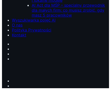
i lokalne modele
AI Act dla MŚP – specjalny przewodnik
dla małych firm: co musisz zrobić, gdy
masz 5 pracowników
Wyszukiwarka pojęć AI
O nas
Polityka Prywatności
Kontakt