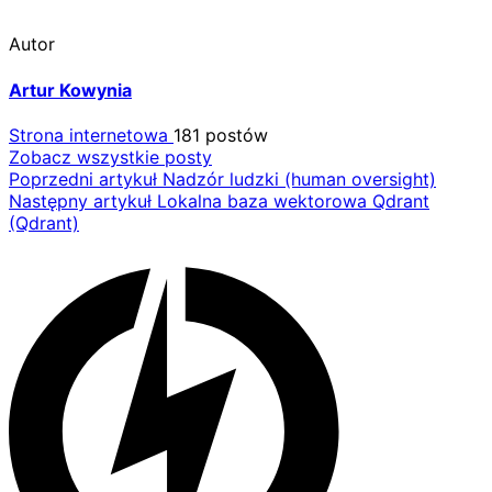
Autor
Artur Kowynia
Strona internetowa
181 postów
Zobacz wszystkie posty
Nawigacja
Poprzedni artykuł
Nadzór ludzki (human oversight)
Następny artykuł
Lokalna baza wektorowa Qdrant
wpisu
(Qdrant)