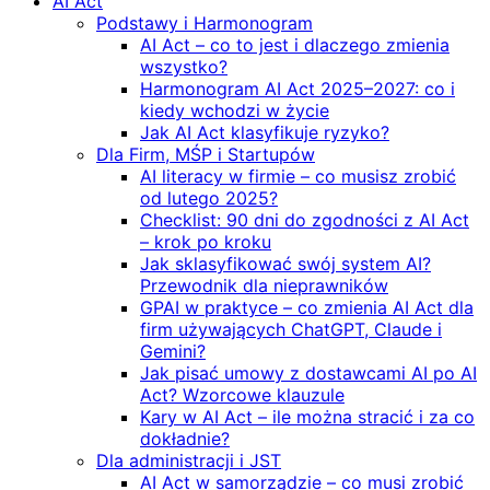
AI Act
Podstawy i Harmonogram
AI Act – co to jest i dlaczego zmienia
wszystko?
Harmonogram AI Act 2025–2027: co i
kiedy wchodzi w życie
Jak AI Act klasyfikuje ryzyko?
Dla Firm, MŚP i Startupów
AI literacy w firmie – co musisz zrobić
od lutego 2025?
Checklist: 90 dni do zgodności z AI Act
– krok po kroku
Jak sklasyfikować swój system AI?
Przewodnik dla nieprawników
GPAI w praktyce – co zmienia AI Act dla
firm używających ChatGPT, Claude i
Gemini?
Jak pisać umowy z dostawcami AI po AI
Act? Wzorcowe klauzule
Kary w AI Act – ile można stracić i za co
dokładnie?
Dla administracji i JST
AI Act w samorządzie – co musi zrobić