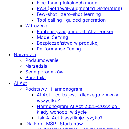
Fine-tuning lokalnych modeli
RAG (Retrieval‑Augmented Generation)
Few-shot i zero-shot learning
Tool calling i guided generation
Wdrożenia
Konteneryzacja modeli AI z Docker
Model Serving
Bezpieczeństwo w produkcji
Performance Tuning
Narzędzia
Podsumowanie
Narzędzia
Serie poradników
Poradniki
AI Act
Podstawy i Harmonogram
AI Act – co to jest i dlaczego zmienia
wszystko?
Harmonogram AI Act 2025–2027: co i
kiedy wchodzi w życie
Jak AI Act klasyfikuje ryzyko?
Dla Firm, MŚP i Startupów