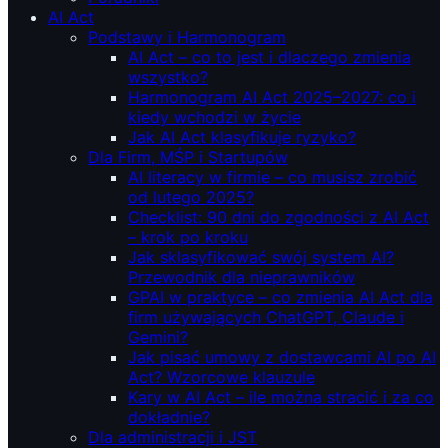
AI Act
Podstawy i Harmonogram
AI Act – co to jest i dlaczego zmienia
wszystko?
Harmonogram AI Act 2025–2027: co i
kiedy wchodzi w życie
Jak AI Act klasyfikuje ryzyko?
Dla Firm, MŚP i Startupów
AI literacy w firmie – co musisz zrobić
od lutego 2025?
Checklist: 90 dni do zgodności z AI Act
– krok po kroku
Jak sklasyfikować swój system AI?
Przewodnik dla nieprawników
GPAI w praktyce – co zmienia AI Act dla
firm używających ChatGPT, Claude i
Gemini?
Jak pisać umowy z dostawcami AI po AI
Act? Wzorcowe klauzule
Kary w AI Act – ile można stracić i za co
dokładnie?
Dla administracji i JST