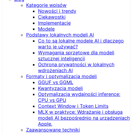
Kategorie wpisów
Nowości i trendy
Ciekawostki
Implementacje
Modele
Podstawy lokalnych modeli AI
Co to są lokalne modele AI i dlaczego
warto je używać?
Wymagania sprzętowe dla modeli
sztucznej inteligencji
Ochrona prywatności w lokalnych
wdrożeniach AI
Formaty i optymalizacja modeli
GGUF vs GGML
Kwantyzacja modeli
Optymalizacja wydajności inference:
CPU vs GPU
Context Window i Token Limits
MLX w praktyce: Wdrażanie i obsługa
modeli AI bezpośrednio na urządzeniach
Apple.
Zaawansowane techniki