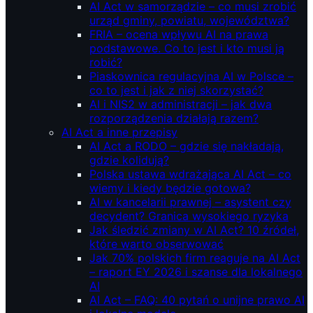
AI Act w samorządzie – co musi zrobić
urząd gminy, powiatu, województwa?
FRIA – ocena wpływu AI na prawa
podstawowe. Co to jest i kto musi ją
robić?
Piaskownica regulacyjna AI w Polsce –
co to jest i jak z niej skorzystać?
AI i NIS2 w administracji – jak dwa
rozporządzenia działają razem?
AI Act a inne przepisy
AI Act a RODO – gdzie się nakładają,
gdzie kolidują?
Polska ustawa wdrażająca AI Act – co
wiemy i kiedy będzie gotowa?
AI w kancelarii prawnej – asystent czy
decydent? Granica wysokiego ryzyka
Jak śledzić zmiany w AI Act? 10 źródeł,
które warto obserwować
Jak 70% polskich firm reaguje na AI Act
– raport EY 2026 i szanse dla lokalnego
AI
AI Act – FAQ: 40 pytań o unijne prawo AI