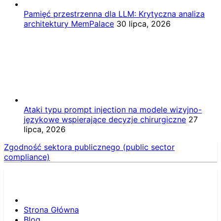
Pamięć przestrzenna dla LLM: Krytyczna analiza
architektury MemPalace
30 lipca, 2026
Ataki typu prompt injection na modele wizyjno-
językowe wspierające decyzje chirurgiczne
27
lipca, 2026
Zgodność sektora publicznego (public sector
compliance)
Strona Główna
Blog