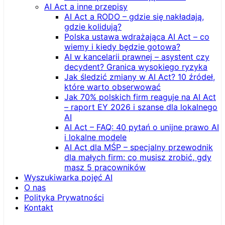
AI Act a inne przepisy
AI Act a RODO – gdzie się nakładają,
gdzie kolidują?
Polska ustawa wdrażająca AI Act – co
wiemy i kiedy będzie gotowa?
AI w kancelarii prawnej – asystent czy
decydent? Granica wysokiego ryzyka
Jak śledzić zmiany w AI Act? 10 źródeł,
które warto obserwować
Jak 70% polskich firm reaguje na AI Act
– raport EY 2026 i szanse dla lokalnego
AI
AI Act – FAQ: 40 pytań o unijne prawo AI
i lokalne modele
AI Act dla MŚP – specjalny przewodnik
dla małych firm: co musisz zrobić, gdy
masz 5 pracowników
Wyszukiwarka pojęć AI
O nas
Polityka Prywatności
Kontakt