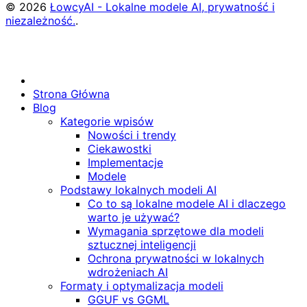
© 2026
ŁowcyAI - Lokalne modele AI, prywatność i
niezależność.
.
Strona Główna
Blog
Kategorie wpisów
Nowości i trendy
Ciekawostki
Implementacje
Modele
Podstawy lokalnych modeli AI
Co to są lokalne modele AI i dlaczego
warto je używać?
Wymagania sprzętowe dla modeli
sztucznej inteligencji
Ochrona prywatności w lokalnych
wdrożeniach AI
Formaty i optymalizacja modeli
GGUF vs GGML