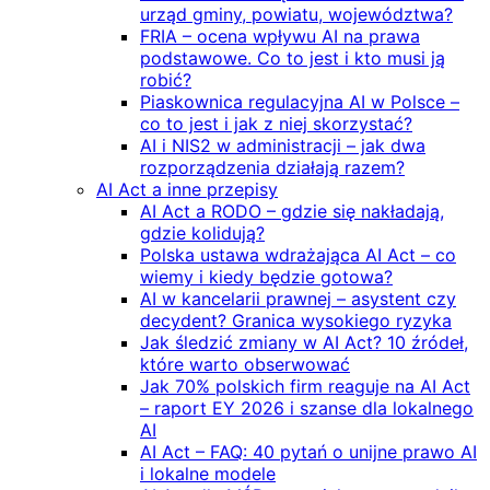
urząd gminy, powiatu, województwa?
FRIA – ocena wpływu AI na prawa
podstawowe. Co to jest i kto musi ją
robić?
Piaskownica regulacyjna AI w Polsce –
co to jest i jak z niej skorzystać?
AI i NIS2 w administracji – jak dwa
rozporządzenia działają razem?
AI Act a inne przepisy
AI Act a RODO – gdzie się nakładają,
gdzie kolidują?
Polska ustawa wdrażająca AI Act – co
wiemy i kiedy będzie gotowa?
AI w kancelarii prawnej – asystent czy
decydent? Granica wysokiego ryzyka
Jak śledzić zmiany w AI Act? 10 źródeł,
które warto obserwować
Jak 70% polskich firm reaguje na AI Act
– raport EY 2026 i szanse dla lokalnego
AI
AI Act – FAQ: 40 pytań o unijne prawo AI
i lokalne modele