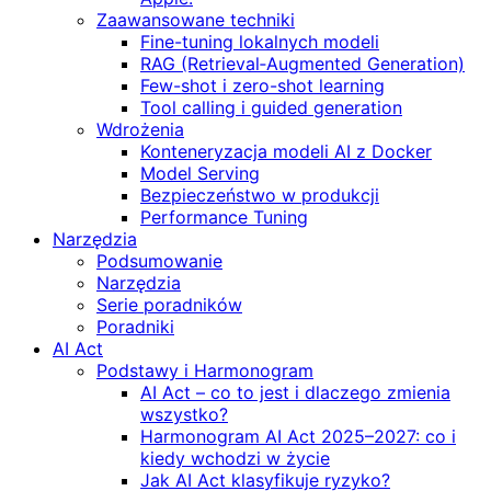
Zaawansowane techniki
Fine-tuning lokalnych modeli
RAG (Retrieval‑Augmented Generation)
Few-shot i zero-shot learning
Tool calling i guided generation
Wdrożenia
Konteneryzacja modeli AI z Docker
Model Serving
Bezpieczeństwo w produkcji
Performance Tuning
Narzędzia
Podsumowanie
Narzędzia
Serie poradników
Poradniki
AI Act
Podstawy i Harmonogram
AI Act – co to jest i dlaczego zmienia
wszystko?
Harmonogram AI Act 2025–2027: co i
kiedy wchodzi w życie
Jak AI Act klasyfikuje ryzyko?