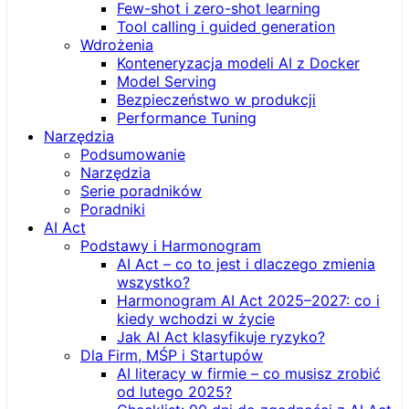
Few-shot i zero-shot learning
Tool calling i guided generation
Wdrożenia
Konteneryzacja modeli AI z Docker
Model Serving
Bezpieczeństwo w produkcji
Performance Tuning
Narzędzia
Podsumowanie
Narzędzia
Serie poradników
Poradniki
AI Act
Podstawy i Harmonogram
AI Act – co to jest i dlaczego zmienia
wszystko?
Harmonogram AI Act 2025–2027: co i
kiedy wchodzi w życie
Jak AI Act klasyfikuje ryzyko?
Dla Firm, MŚP i Startupów
AI literacy w firmie – co musisz zrobić
od lutego 2025?