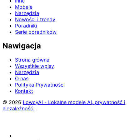
Inne
Modele
Narzędzia
Nowości i trendy
Poradniki
Serie poradników
Nawigacja
Strona główna
Wszystkie wpisy
Narzędzia
O nas
Polityka Prywatności
Kontakt
© 2026
ŁowcyAI - Lokalne modele AI, prywatność i
niezależność.
.