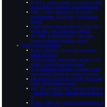
AI Act w samorządzie – co musi zrobić
urząd gminy, powiatu, województwa?
FRIA – ocena wpływu AI na prawa
podstawowe. Co to jest i kto musi ją
robić?
Piaskownica regulacyjna AI w Polsce –
co to jest i jak z niej skorzystać?
AI i NIS2 w administracji – jak dwa
rozporządzenia działają razem?
AI Act a inne przepisy
AI Act a RODO – gdzie się nakładają,
gdzie kolidują?
Polska ustawa wdrażająca AI Act – co
wiemy i kiedy będzie gotowa?
AI w kancelarii prawnej – asystent czy
decydent? Granica wysokiego ryzyka
Jak śledzić zmiany w AI Act? 10 źródeł,
które warto obserwować
Jak 70% polskich firm reaguje na AI Act
– raport EY 2026 i szanse dla lokalnego
AI
AI Act – FAQ: 40 pytań o unijne prawo AI