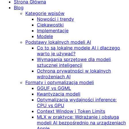
Strona Główna
Blog
Kategorie wpisów
Nowości i trendy
Ciekawostki
Implementacje
Modele
Podstawy lokalnych modeli AI
Co to są lokalne modele AI i dlaczego
warto je używać?
Wymagania sprzętowe dla modeli
sztucznej inteligencji
Ochrona prywatności w lokalnych
wdrożeniach AI
Formaty i optymalizacja modeli
GGUF vs GGML
Kwantyzacja modeli
Optymalizacja wydajności inference:
CPU vs GPU
Context Window i Token Limits
MLX w praktyce: Wdrażanie i obsługa
modeli AI bezpośrednio na urządzeniach
Apple.