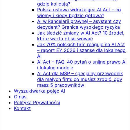
gdzie kolidują?
Polska ustawa wdrażająca AI Act – co
wiemy i kiedy będzie gotowa?
AI w kancelarii prawnej – asystent czy
decydent? Granica wysokiego ryzyka
Jak śledzić zmiany w AI Act? 10 źródeł,
które warto obserwować
Jak 70% polskich firm reaguje na AI Act
– raport EY 2026 i szanse dla lokalnego
AI
AI Act – FAQ: 40 pytań o unijne prawo AI
i lokalne modele
AI Act dla MŚP – specjalny przewodnik
dla małych firm: co musisz zrobić, gdy
masz 5 pracowników
Wyszukiwarka pojęć AI
O nas
Polityka Prywatności
Kontakt