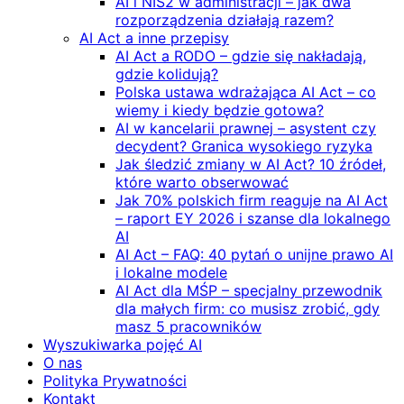
AI i NIS2 w administracji – jak dwa
rozporządzenia działają razem?
AI Act a inne przepisy
AI Act a RODO – gdzie się nakładają,
gdzie kolidują?
Polska ustawa wdrażająca AI Act – co
wiemy i kiedy będzie gotowa?
AI w kancelarii prawnej – asystent czy
decydent? Granica wysokiego ryzyka
Jak śledzić zmiany w AI Act? 10 źródeł,
które warto obserwować
Jak 70% polskich firm reaguje na AI Act
– raport EY 2026 i szanse dla lokalnego
AI
AI Act – FAQ: 40 pytań o unijne prawo AI
i lokalne modele
AI Act dla MŚP – specjalny przewodnik
dla małych firm: co musisz zrobić, gdy
masz 5 pracowników
Wyszukiwarka pojęć AI
O nas
Polityka Prywatności
Kontakt