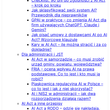
Checklist: 90 dni do zgodności z AI Act
– krok po kroku
Jak sklasyfikować swój system AI?
Przewodnik dla nieprawników
GPAI w praktyce – co zmienia AI Act dla
firm używających ChatGPT, Claude i
Gemini?
Jak pisać umowy z dostawcami AI po AI
Act? Wzorcowe klauzule
Kary w AI Act – ile można stracić i za co
dokładnie?
Dla administracji i JST
AI Act w samorządzie – co musi zrobić
urząd gminy, powiatu, województwa?
FRIA – ocena wpływu AI na prawa
podstawowe. Co to jest i kto musi ją
robić?
Piaskownica regulacyjna AI w Polsce –
co to jest i jak z niej skorzystać?
AI i NIS2 w administracji – jak dwa
rozporządzenia działają razem?
AI Act a inne przepisy
AI Act a RODO – gdzie się nakładają,