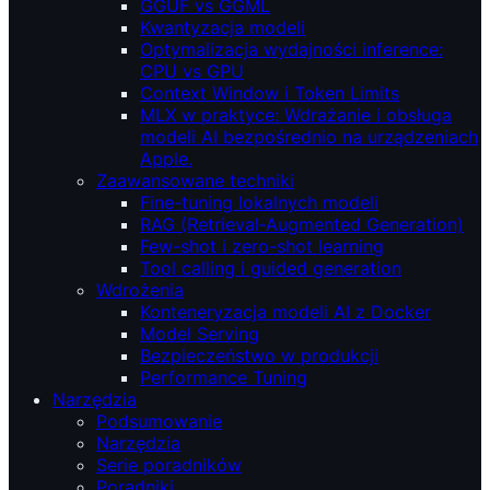
GGUF vs GGML
Kwantyzacja modeli
Optymalizacja wydajności inference:
CPU vs GPU
Context Window i Token Limits
MLX w praktyce: Wdrażanie i obsługa
modeli AI bezpośrednio na urządzeniach
Apple.
Zaawansowane techniki
Fine-tuning lokalnych modeli
RAG (Retrieval‑Augmented Generation)
Few-shot i zero-shot learning
Tool calling i guided generation
Wdrożenia
Konteneryzacja modeli AI z Docker
Model Serving
Bezpieczeństwo w produkcji
Performance Tuning
Narzędzia
Podsumowanie
Narzędzia
Serie poradników
Poradniki