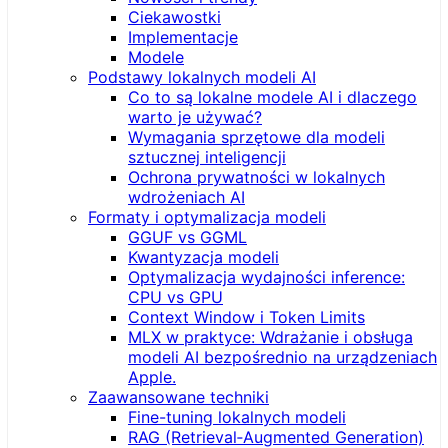
Ciekawostki
Implementacje
Modele
Podstawy lokalnych modeli AI
Co to są lokalne modele AI i dlaczego
warto je używać?
Wymagania sprzętowe dla modeli
sztucznej inteligencji
Ochrona prywatności w lokalnych
wdrożeniach AI
Formaty i optymalizacja modeli
GGUF vs GGML
Kwantyzacja modeli
Optymalizacja wydajności inference:
CPU vs GPU
Context Window i Token Limits
MLX w praktyce: Wdrażanie i obsługa
modeli AI bezpośrednio na urządzeniach
Apple.
Zaawansowane techniki
Fine-tuning lokalnych modeli
RAG (Retrieval‑Augmented Generation)