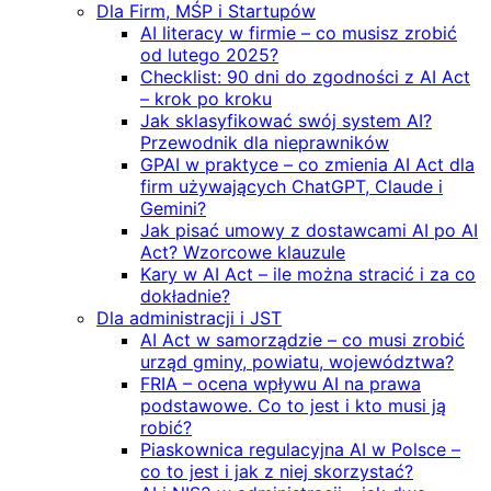
Dla Firm, MŚP i Startupów
AI literacy w firmie – co musisz zrobić
od lutego 2025?
Checklist: 90 dni do zgodności z AI Act
– krok po kroku
Jak sklasyfikować swój system AI?
Przewodnik dla nieprawników
GPAI w praktyce – co zmienia AI Act dla
firm używających ChatGPT, Claude i
Gemini?
Jak pisać umowy z dostawcami AI po AI
Act? Wzorcowe klauzule
Kary w AI Act – ile można stracić i za co
dokładnie?
Dla administracji i JST
AI Act w samorządzie – co musi zrobić
urząd gminy, powiatu, województwa?
FRIA – ocena wpływu AI na prawa
podstawowe. Co to jest i kto musi ją
robić?
Piaskownica regulacyjna AI w Polsce –
co to jest i jak z niej skorzystać?