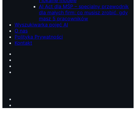
i lokalne modele
AI Act dla MŚP – specjalny przewodnik
dla małych firm: co musisz zrobić, gdy
masz 5 pracowników
Wyszukiwarka pojęć AI
O nas
Polityka Prywatności
Kontakt