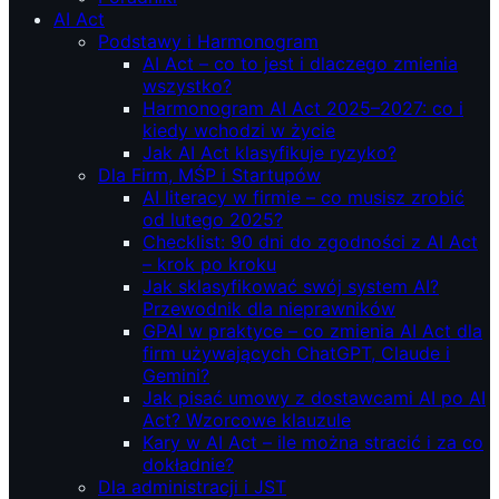
AI Act
Podstawy i Harmonogram
AI Act – co to jest i dlaczego zmienia
wszystko?
Harmonogram AI Act 2025–2027: co i
kiedy wchodzi w życie
Jak AI Act klasyfikuje ryzyko?
Dla Firm, MŚP i Startupów
AI literacy w firmie – co musisz zrobić
od lutego 2025?
Checklist: 90 dni do zgodności z AI Act
– krok po kroku
Jak sklasyfikować swój system AI?
Przewodnik dla nieprawników
GPAI w praktyce – co zmienia AI Act dla
firm używających ChatGPT, Claude i
Gemini?
Jak pisać umowy z dostawcami AI po AI
Act? Wzorcowe klauzule
Kary w AI Act – ile można stracić i za co
dokładnie?
Dla administracji i JST