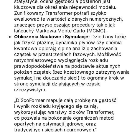
statystyce, ocena gęstości a posteriori jest
kluczowa dla określania niepewności modelu.
Zunifikowany Transformer potrafi szybko
ewaluować te wartości z danych numerycznych,
znacząco przyspieszając procedury takie jak
łańcuchy Markowa Monte Carlo (MCMC).
Obliczenia Naukowe i Symulacje:
Dziedziny takie
jak fizyka plazmy, dynamika płynów czy chemia
kwantowa opierają się na analizie zachowania
cząstek w przestrzeniach fazowych. Możliwość
natychmiastowego wyciągnięcia rozkładu
prawdopodobieństwa na podstawie aktualnych
położeń cząstek (bez kosztownego zatrzymywania
symulacji na douczanie sieci) to ogromny krok w
stronę symulacji działających w czasie
rzeczywistym.
„DiScoFormer mapuje całą próbkę na gęstość
i wynik rozkładu kryjącego się za nią,
wykorzystując warstwy bloków Transformer,
co pozwala na pokonanie ograniczeń metod
opartych na estymacji jądrowej oraz
tradycyjnych sieciach neuronowych.”