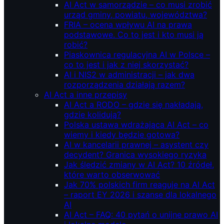
AI Act w samorządzie – co musi zrobić
urząd gminy, powiatu, województwa?
FRIA – ocena wpływu AI na prawa
podstawowe. Co to jest i kto musi ją
robić?
Piaskownica regulacyjna AI w Polsce –
co to jest i jak z niej skorzystać?
AI i NIS2 w administracji – jak dwa
rozporządzenia działają razem?
AI Act a inne przepisy
AI Act a RODO – gdzie się nakładają,
gdzie kolidują?
Polska ustawa wdrażająca AI Act – co
wiemy i kiedy będzie gotowa?
AI w kancelarii prawnej – asystent czy
decydent? Granica wysokiego ryzyka
Jak śledzić zmiany w AI Act? 10 źródeł,
które warto obserwować
Jak 70% polskich firm reaguje na AI Act
– raport EY 2026 i szanse dla lokalnego
AI
AI Act – FAQ: 40 pytań o unijne prawo AI