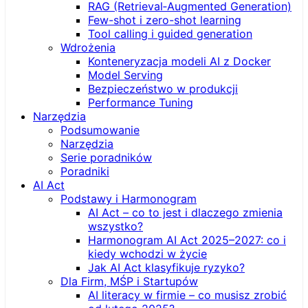
RAG (Retrieval‑Augmented Generation)
Few-shot i zero-shot learning
Tool calling i guided generation
Wdrożenia
Konteneryzacja modeli AI z Docker
Model Serving
Bezpieczeństwo w produkcji
Performance Tuning
Narzędzia
Podsumowanie
Narzędzia
Serie poradników
Poradniki
AI Act
Podstawy i Harmonogram
AI Act – co to jest i dlaczego zmienia
wszystko?
Harmonogram AI Act 2025–2027: co i
kiedy wchodzi w życie
Jak AI Act klasyfikuje ryzyko?
Dla Firm, MŚP i Startupów
AI literacy w firmie – co musisz zrobić