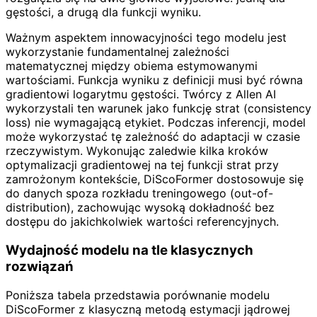
gęstości, a drugą dla funkcji wyniku.
Ważnym aspektem innowacyjności tego modelu jest
wykorzystanie fundamentalnej zależności
matematycznej między obiema estymowanymi
wartościami. Funkcja wyniku z definicji musi być równa
gradientowi logarytmu gęstości. Twórcy z Allen AI
wykorzystali ten warunek jako funkcję strat (consistency
loss) nie wymagającą etykiet. Podczas inferencji, model
może wykorzystać tę zależność do adaptacji w czasie
rzeczywistym. Wykonując zaledwie kilka kroków
optymalizacji gradientowej na tej funkcji strat przy
zamrożonym kontekście, DiScoFormer dostosowuje się
do danych spoza rozkładu treningowego (out-of-
distribution), zachowując wysoką dokładność bez
dostępu do jakichkolwiek wartości referencyjnych.
Wydajność modelu na tle klasycznych
rozwiązań
Poniższa tabela przedstawia porównanie modelu
DiScoFormer z klasyczną metodą estymacji jądrowej