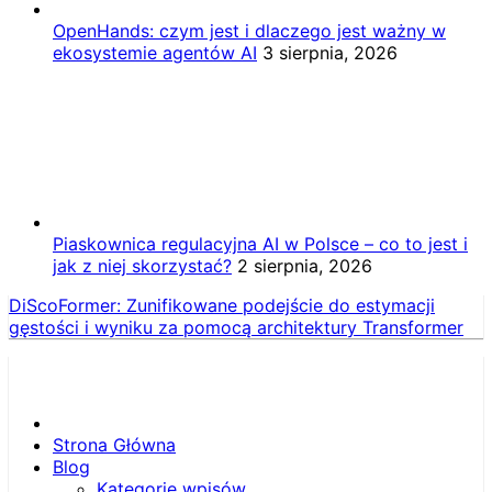
OpenHands: czym jest i dlaczego jest ważny w
ekosystemie agentów AI
3 sierpnia, 2026
Piaskownica regulacyjna AI w Polsce – co to jest i
jak z niej skorzystać?
2 sierpnia, 2026
DiScoFormer: Zunifikowane podejście do estymacji
gęstości i wyniku za pomocą architektury Transformer
Strona Główna
Blog
Kategorie wpisów