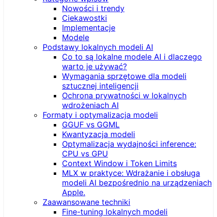
Nowości i trendy
Ciekawostki
Implementacje
Modele
Podstawy lokalnych modeli AI
Co to są lokalne modele AI i dlaczego
warto je używać?
Wymagania sprzętowe dla modeli
sztucznej inteligencji
Ochrona prywatności w lokalnych
wdrożeniach AI
Formaty i optymalizacja modeli
GGUF vs GGML
Kwantyzacja modeli
Optymalizacja wydajności inference:
CPU vs GPU
Context Window i Token Limits
MLX w praktyce: Wdrażanie i obsługa
modeli AI bezpośrednio na urządzeniach
Apple.
Zaawansowane techniki
Fine-tuning lokalnych modeli