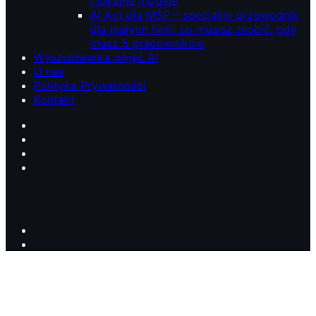
i lokalne modele
AI Act dla MŚP – specjalny przewodnik
dla małych firm: co musisz zrobić, gdy
masz 5 pracowników
Wyszukiwarka pojęć AI
O nas
Polityka Prywatności
Kontakt