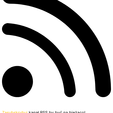
Zasubskrybuj
kanał RSS by być na bieżąco!