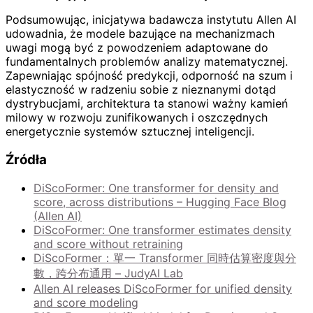
Podsumowując, inicjatywa badawcza instytutu Allen AI
udowadnia, że modele bazujące na mechanizmach
uwagi mogą być z powodzeniem adaptowane do
fundamentalnych problemów analizy matematycznej.
Zapewniając spójność predykcji, odporność na szum i
elastyczność w radzeniu sobie z nieznanymi dotąd
dystrybucjami, architektura ta stanowi ważny kamień
milowy w rozwoju zunifikowanych i oszczędnych
energetycznie systemów sztucznej inteligencji.
Źródła
DiScoFormer: One transformer for density and
score, across distributions – Hugging Face Blog
(Allen AI)
DiScoFormer: One transformer estimates density
and score without retraining
DiScoFormer：單一 Transformer 同時估算密度與分
數，跨分布通用 – JudyAI Lab
Allen AI releases DiScoFormer for unified density
and score modeling