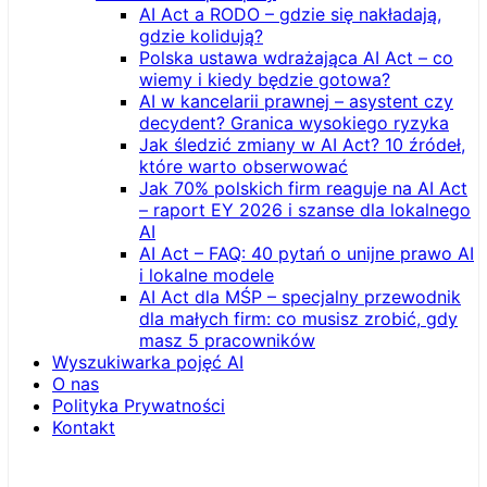
AI Act a RODO – gdzie się nakładają,
gdzie kolidują?
Polska ustawa wdrażająca AI Act – co
wiemy i kiedy będzie gotowa?
AI w kancelarii prawnej – asystent czy
decydent? Granica wysokiego ryzyka
Jak śledzić zmiany w AI Act? 10 źródeł,
które warto obserwować
Jak 70% polskich firm reaguje na AI Act
– raport EY 2026 i szanse dla lokalnego
AI
AI Act – FAQ: 40 pytań o unijne prawo AI
i lokalne modele
AI Act dla MŚP – specjalny przewodnik
dla małych firm: co musisz zrobić, gdy
masz 5 pracowników
Wyszukiwarka pojęć AI
O nas
Polityka Prywatności
Kontakt