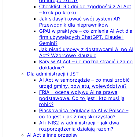
od lutego 2025?
Checklist: 90 dni do zgodności z AI Act
– krok po kroku
Jak sklasyfikować swój system AI?
Przewodnik dla nieprawników
GPAI w praktyce – co zmienia AI Act dla
firm używających ChatGPT, Claude i
Gemini?
Jak pisać umowy z dostawcami AI po AI
Act? Wzorcowe klauzule
Kary w AI Act – ile można stracić i za co
dokładnie?
Dla administracji i JST
AI Act w samorządzie – co musi zrobić
urząd gminy, powiatu, województwa?
FRIA – ocena wpływu AI na prawa
podstawowe. Co to jest i kto musi ją
robić?
Piaskownica regulacyjna AI w Polsce –
co to jest i jak z niej skorzystać?
AI i NIS2 w administracji – jak dwa
rozporządzenia działają razem?
AI Act a inne przepisy