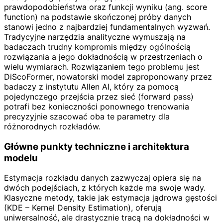
prawdopodobieństwa oraz funkcji wyniku (ang. score
function) na podstawie skończonej próby danych
stanowi jedno z najbardziej fundamentalnych wyzwań.
Tradycyjne narzędzia analityczne wymuszają na
badaczach trudny kompromis między ogólnością
rozwiązania a jego dokładnością w przestrzeniach o
wielu wymiarach. Rozwiązaniem tego problemu jest
DiScoFormer, nowatorski model zaproponowany przez
badaczy z instytutu Allen AI, który za pomocą
pojedynczego przejścia przez sieć (forward pass)
potrafi bez konieczności ponownego trenowania
precyzyjnie szacować oba te parametry dla
różnorodnych rozkładów.
Główne punkty techniczne i architektura
modelu
Estymacja rozkładu danych zazwyczaj opiera się na
dwóch podejściach, z których każde ma swoje wady.
Klasyczne metody, takie jak estymacja jądrowa gęstości
(KDE – Kernel Density Estimation), oferują
uniwersalność, ale drastycznie tracą na dokładności w