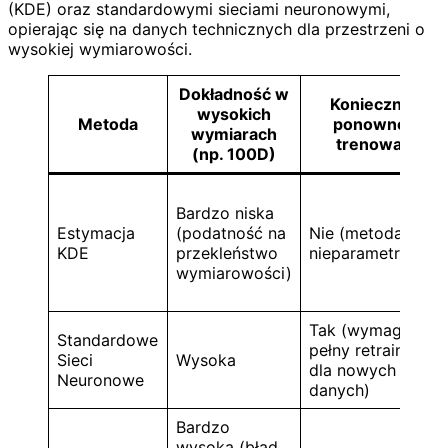
(KDE) oraz standardowymi sieciami neuronowymi,
opierając się na danych technicznych dla przestrzeni o
wysokiej wymiarowości.
Dokładność w
Konieczność
wysokich
Metoda
ponownego
wymiarach
trenowania
(np. 100D)
Bardzo niska
Estymacja
(podatność na
Nie (metoda
KDE
przekleństwo
nieparametryczna
wymiarowości)
Tak (wymagany
Standardowe
pełny retraining
Sieci
Wysoka
dla nowych
Neuronowe
danych)
Bardzo
wysoka (błąd