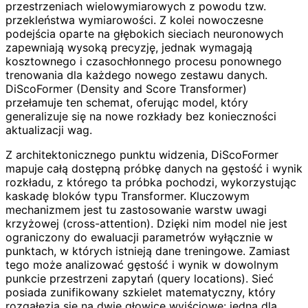
przestrzeniach wielowymiarowych z powodu tzw.
przekleństwa wymiarowości. Z kolei nowoczesne
podejścia oparte na głębokich sieciach neuronowych
zapewniają wysoką precyzję, jednak wymagają
kosztownego i czasochłonnego procesu ponownego
trenowania dla każdego nowego zestawu danych.
DiScoFormer (Density and Score Transformer)
przełamuje ten schemat, oferując model, który
generalizuje się na nowe rozkłady bez konieczności
aktualizacji wag.
Z architektonicznego punktu widzenia, DiScoFormer
mapuje całą dostępną próbkę danych na gęstość i wynik
rozkładu, z którego ta próbka pochodzi, wykorzystując
kaskadę bloków typu Transformer. Kluczowym
mechanizmem jest tu zastosowanie warstw uwagi
krzyżowej (cross-attention). Dzięki nim model nie jest
ograniczony do ewaluacji parametrów wyłącznie w
punktach, w których istnieją dane treningowe. Zamiast
tego może analizować gęstość i wynik w dowolnym
punkcie przestrzeni zapytań (query locations). Sieć
posiada zunifikowany szkielet matematyczny, który
rozgałęzia się na dwie głowice wyjściowe: jedną dla