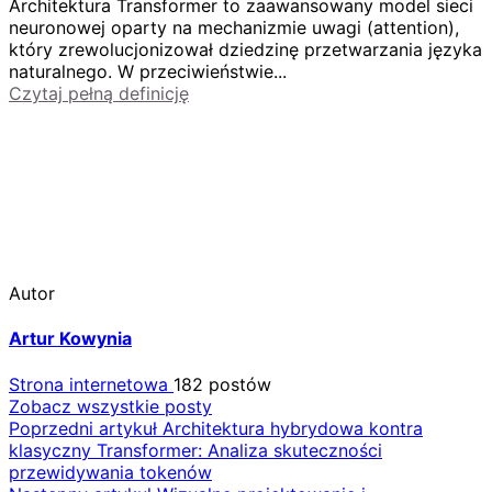
Architektura Transformer to zaawansowany model sieci
neuronowej oparty na mechanizmie uwagi (attention),
który zrewolucjonizował dziedzinę przetwarzania języka
naturalnego. W przeciwieństwie...
Czytaj pełną definicję
Autor
Artur Kowynia
Strona internetowa
182 postów
Zobacz wszystkie posty
Nawigacja
Poprzedni artykuł
Architektura hybrydowa kontra
klasyczny Transformer: Analiza skuteczności
wpisu
przewidywania tokenów