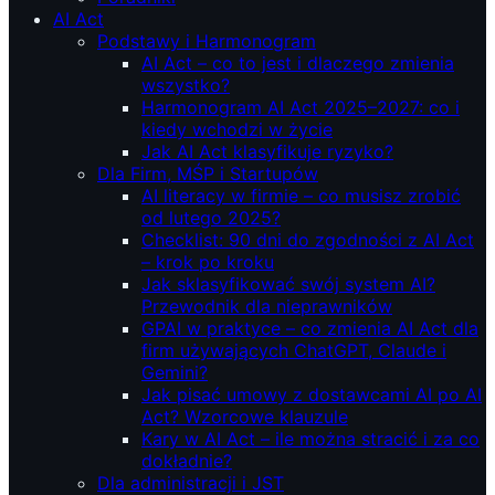
AI Act
Podstawy i Harmonogram
AI Act – co to jest i dlaczego zmienia
wszystko?
Harmonogram AI Act 2025–2027: co i
kiedy wchodzi w życie
Jak AI Act klasyfikuje ryzyko?
Dla Firm, MŚP i Startupów
AI literacy w firmie – co musisz zrobić
od lutego 2025?
Checklist: 90 dni do zgodności z AI Act
– krok po kroku
Jak sklasyfikować swój system AI?
Przewodnik dla nieprawników
GPAI w praktyce – co zmienia AI Act dla
firm używających ChatGPT, Claude i
Gemini?
Jak pisać umowy z dostawcami AI po AI
Act? Wzorcowe klauzule
Kary w AI Act – ile można stracić i za co
dokładnie?
Dla administracji i JST