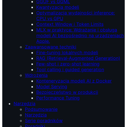
GGUF vs GGML
Kwantyzacja modeli
Optymalizacja wydajności inference:
CPU vs GPU
Context Window i Token Limits
MLX w praktyce: Wdrażanie i obsługa
modeli AI bezpośrednio na urządzeniach
Apple.
Zaawansowane techniki
Fine-tuning lokalnych modeli
RAG (Retrieval‑Augmented Generation)
Few-shot i zero-shot learning
Tool calling i guided generation
Wdrożenia
Konteneryzacja modeli AI z Docker
Model Serving
Bezpieczeństwo w produkcji
Performance Tuning
Narzędzia
Podsumowanie
Narzędzia
Serie poradników
Poradniki