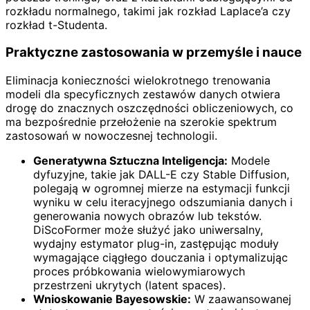
rozkładu normalnego, takimi jak rozkład Laplace’a czy
rozkład t-Studenta.
Praktyczne zastosowania w przemyśle i nauce
Eliminacja konieczności wielokrotnego trenowania
modeli dla specyficznych zestawów danych otwiera
drogę do znacznych oszczędności obliczeniowych, co
ma bezpośrednie przełożenie na szerokie spektrum
zastosowań w nowoczesnej technologii.
Generatywna Sztuczna Inteligencja:
Modele
dyfuzyjne, takie jak DALL-E czy Stable Diffusion,
polegają w ogromnej mierze na estymacji funkcji
wyniku w celu iteracyjnego odszumiania danych i
generowania nowych obrazów lub tekstów.
DiScoFormer może służyć jako uniwersalny,
wydajny estymator plug-in, zastępując moduły
wymagające ciągłego douczania i optymalizując
proces próbkowania wielowymiarowych
przestrzeni ukrytych (latent spaces).
Wnioskowanie Bayesowskie:
W zaawansowanej