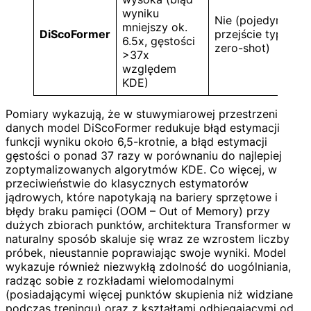
wyniku
Nie (pojedyncze
mniejszy ok.
DiScoFormer
przejście typu
6.5x, gęstości
zero-shot)
>37x
względem
KDE)
Pomiary wykazują, że w stuwymiarowej przestrzeni
danych model DiScoFormer redukuje błąd estymacji
funkcji wyniku około 6,5-krotnie, a błąd estymacji
gęstości o ponad 37 razy w porównaniu do najlepiej
zoptymalizowanych algorytmów KDE. Co więcej, w
przeciwieństwie do klasycznych estymatorów
jądrowych, które napotykają na bariery sprzętowe i
błędy braku pamięci (OOM – Out of Memory) przy
dużych zbiorach punktów, architektura Transformer w
naturalny sposób skaluje się wraz ze wzrostem liczby
próbek, nieustannie poprawiając swoje wyniki. Model
wykazuje również niezwykłą zdolność do uogólniania,
radząc sobie z rozkładami wielomodalnymi
(posiadającymi więcej punktów skupienia niż widziane
podczas treningu) oraz z kształtami odbiegającymi od