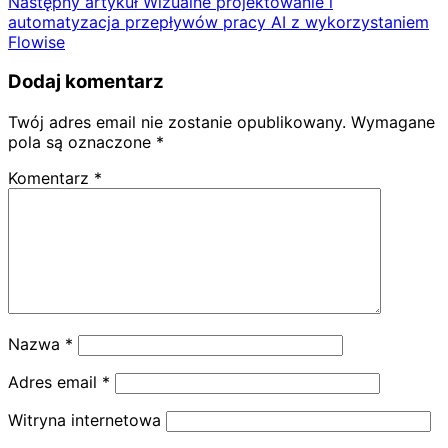
Następny artykuł
Wizualne projektowanie i
automatyzacja przepływów pracy AI z wykorzystaniem
Flowise
Dodaj komentarz
Twój adres email nie zostanie opublikowany.
Wymagane
pola są oznaczone
*
Komentarz
*
Nazwa
*
Adres email
*
Witryna internetowa