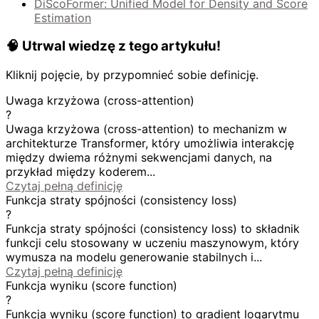
DiScoFormer: Unified Model for Density and Score
Estimation
🧠 Utrwal wiedzę z tego artykułu!
Kliknij pojęcie, by przypomnieć sobie definicję.
Uwaga krzyżowa (cross-attention)
?
Uwaga krzyżowa (cross-attention) to mechanizm w
architekturze Transformer, który umożliwia interakcję
między dwiema różnymi sekwencjami danych, na
przykład między koderem...
Czytaj pełną definicję
Funkcja straty spójności (consistency loss)
?
Funkcja straty spójności (consistency loss) to składnik
funkcji celu stosowany w uczeniu maszynowym, który
wymusza na modelu generowanie stabilnych i...
Czytaj pełną definicję
Funkcja wyniku (score function)
?
Funkcja wyniku (score function) to gradient logarytmu