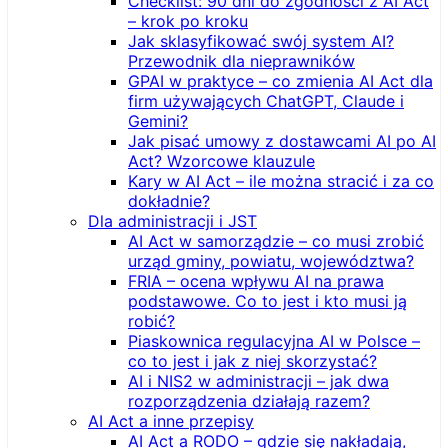
Checklist: 90 dni do zgodności z AI Act
– krok po kroku
Jak sklasyfikować swój system AI?
Przewodnik dla nieprawników
GPAI w praktyce – co zmienia AI Act dla
firm używających ChatGPT, Claude i
Gemini?
Jak pisać umowy z dostawcami AI po AI
Act? Wzorcowe klauzule
Kary w AI Act – ile można stracić i za co
dokładnie?
Dla administracji i JST
AI Act w samorządzie – co musi zrobić
urząd gminy, powiatu, województwa?
FRIA – ocena wpływu AI na prawa
podstawowe. Co to jest i kto musi ją
robić?
Piaskownica regulacyjna AI w Polsce –
co to jest i jak z niej skorzystać?
AI i NIS2 w administracji – jak dwa
rozporządzenia działają razem?
AI Act a inne przepisy
AI Act a RODO – gdzie się nakładają,