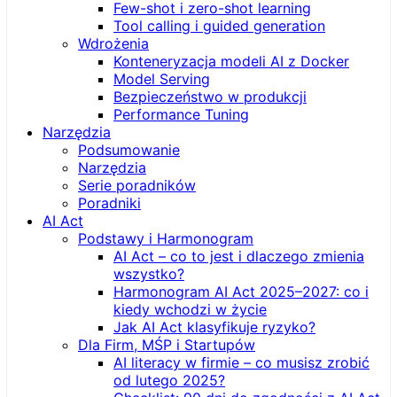
Few-shot i zero-shot learning
Tool calling i guided generation
Wdrożenia
Konteneryzacja modeli AI z Docker
Model Serving
Bezpieczeństwo w produkcji
Performance Tuning
Narzędzia
Podsumowanie
Narzędzia
Serie poradników
Poradniki
AI Act
Podstawy i Harmonogram
AI Act – co to jest i dlaczego zmienia
wszystko?
Harmonogram AI Act 2025–2027: co i
kiedy wchodzi w życie
Jak AI Act klasyfikuje ryzyko?
Dla Firm, MŚP i Startupów
AI literacy w firmie – co musisz zrobić
od lutego 2025?