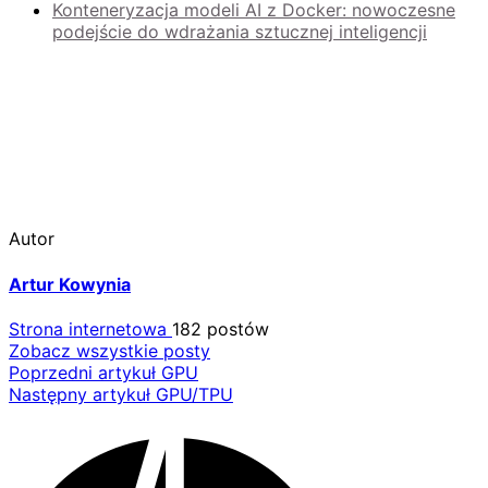
Konteneryzacja modeli AI z Docker: nowoczesne
podejście do wdrażania sztucznej inteligencji
Autor
Artur Kowynia
Strona internetowa
182 postów
Zobacz wszystkie posty
Nawigacja
Poprzedni artykuł
GPU
Następny artykuł
GPU/TPU
wpisu