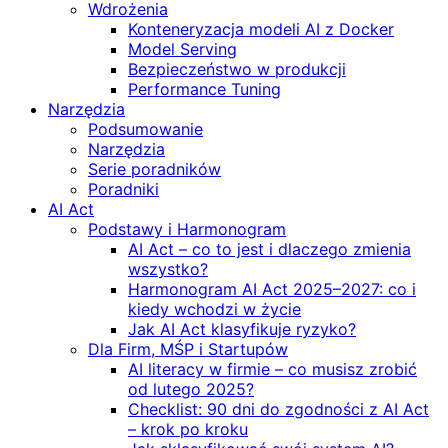
Wdrożenia
Konteneryzacja modeli AI z Docker
Model Serving
Bezpieczeństwo w produkcji
Performance Tuning
Narzędzia
Podsumowanie
Narzędzia
Serie poradników
Poradniki
AI Act
Podstawy i Harmonogram
AI Act – co to jest i dlaczego zmienia
wszystko?
Harmonogram AI Act 2025–2027: co i
kiedy wchodzi w życie
Jak AI Act klasyfikuje ryzyko?
Dla Firm, MŚP i Startupów
AI literacy w firmie – co musisz zrobić
od lutego 2025?
Checklist: 90 dni do zgodności z AI Act
– krok po kroku