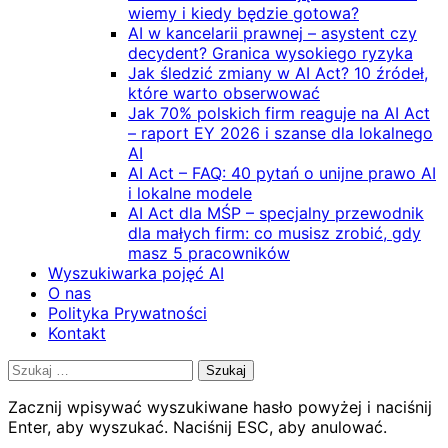
wiemy i kiedy będzie gotowa?
AI w kancelarii prawnej – asystent czy
decydent? Granica wysokiego ryzyka
Jak śledzić zmiany w AI Act? 10 źródeł,
które warto obserwować
Jak 70% polskich firm reaguje na AI Act
– raport EY 2026 i szanse dla lokalnego
AI
AI Act – FAQ: 40 pytań o unijne prawo AI
i lokalne modele
AI Act dla MŚP – specjalny przewodnik
dla małych firm: co musisz zrobić, gdy
masz 5 pracowników
Wyszukiwarka pojęć AI
O nas
Polityka Prywatności
Kontakt
Szukaj:
Zacznij wpisywać wyszukiwane hasło powyżej i naciśnij
Enter, aby wyszukać. Naciśnij ESC, aby anulować.