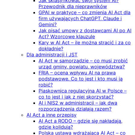
Jak sklasyfikować swój system AI?
Przewodnik dla nieprawników
GPAI w praktyce – co zmienia AI Act dla
firm używających ChatGPT, Claude i
Gemini?
Jak pisać umowy z dostawcami AI po AI
Act? Wzorcowe klauzule
Kary w AI Act – ile można stracić i za co
dokładnie?
Dla administracji i JST
AI Act w samorządzie – co musi zrobić
urząd gminy, powiatu, województwa?
FRIA – ocena wpływu AI na prawa
podstawowe. Co to jest i kto musi ją
robić?
Piaskownica regulacyjna AI w Polsce –
co to jest i jak z niej skorzystać?
AI i NIS2 w administracji – jak dwa
rozporządzenia działają razem?
AI Act a inne przepisy
AI Act a RODO – gdzie się nakładają,
gdzie kolidują?
Polska ustawa wdrażająca AI Act – co