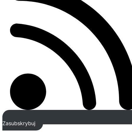
Zasubskrybuj