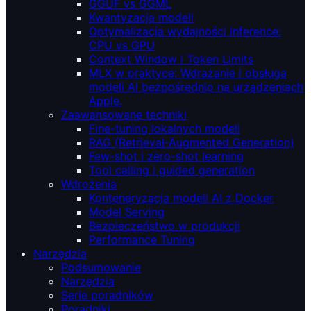
GGUF vs GGML
Kwantyzacja modeli
Optymalizacja wydajności inference:
CPU vs GPU
Context Window i Token Limits
MLX w praktyce: Wdrażanie i obsługa
modeli AI bezpośrednio na urządzeniach
Apple.
Zaawansowane techniki
Fine-tuning lokalnych modeli
RAG (Retrieval‑Augmented Generation)
Few-shot i zero-shot learning
Tool calling i guided generation
Wdrożenia
Konteneryzacja modeli AI z Docker
Model Serving
Bezpieczeństwo w produkcji
Performance Tuning
Narzędzia
Podsumowanie
Narzędzia
Serie poradników
Poradniki