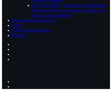
i lokalne modele
AI Act dla MŚP – specjalny przewodnik
dla małych firm: co musisz zrobić, gdy
masz 5 pracowników
Wyszukiwarka pojęć AI
O nas
Polityka Prywatności
Kontakt