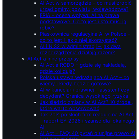
AI Act w samorządzie – co musi zrobić
urząd gminy, powiatu, województwa?
FRIA – ocena wpływu AI na prawa
podstawowe. Co to jest i kto musi ją
robić?
Piaskownica regulacyjna AI w Polsce –
co to jest i jak z niej skorzystać?
AI i NIS2 w administracji – jak dwa
rozporządzenia działają razem?
AI Act a inne przepisy
AI Act a RODO – gdzie się nakładają,
gdzie kolidują?
Polska ustawa wdrażająca AI Act – co
wiemy i kiedy będzie gotowa?
AI w kancelarii prawnej – asystent czy
decydent? Granica wysokiego ryzyka
Jak śledzić zmiany w AI Act? 10 źródeł,
które warto obserwować
Jak 70% polskich firm reaguje na AI Act
– raport EY 2026 i szanse dla lokalnego
AI
AI Act – FAQ: 40 pytań o unijne prawo AI