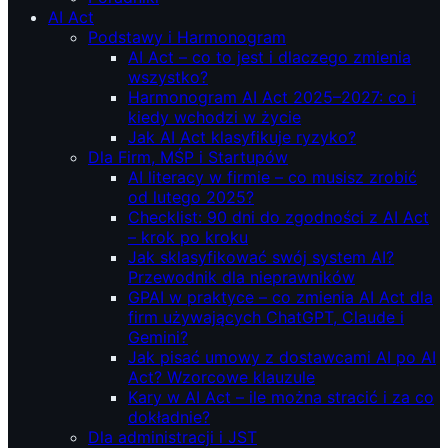
AI Act
Podstawy i Harmonogram
AI Act – co to jest i dlaczego zmienia
wszystko?
Harmonogram AI Act 2025–2027: co i
kiedy wchodzi w życie
Jak AI Act klasyfikuje ryzyko?
Dla Firm, MŚP i Startupów
AI literacy w firmie – co musisz zrobić
od lutego 2025?
Checklist: 90 dni do zgodności z AI Act
– krok po kroku
Jak sklasyfikować swój system AI?
Przewodnik dla nieprawników
GPAI w praktyce – co zmienia AI Act dla
firm używających ChatGPT, Claude i
Gemini?
Jak pisać umowy z dostawcami AI po AI
Act? Wzorcowe klauzule
Kary w AI Act – ile można stracić i za co
dokładnie?
Dla administracji i JST