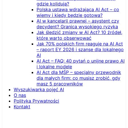
gdzie kolidują?
Polska ustawa wdrażająca AI Act – co
wiemy i kiedy będzie gotowa?
AI w kancelarii prawnej – asystent czy
decydent? Granica wysokiego ryzyka
Jak śledzić zmiany w AI Act? 10 źródeł,
które warto obserwować
Jak 70% polskich firm reaguje na AI Act
– raport EY 2026 i szanse dla lokalnego
AI
AI Act – FAQ: 40 pytań o unijne prawo AI
i lokalne modele
AI Act dla MŚP – specjalny przewodnik
dla małych firm: co musisz zrobić, gdy
masz 5 pracowników
Wyszukiwarka pojęć AI
O nas
Polityka Prywatności
Kontakt