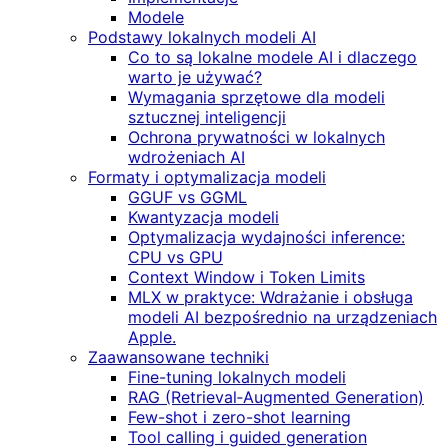
Modele
Podstawy lokalnych modeli AI
Co to są lokalne modele AI i dlaczego
warto je używać?
Wymagania sprzętowe dla modeli
sztucznej inteligencji
Ochrona prywatności w lokalnych
wdrożeniach AI
Formaty i optymalizacja modeli
GGUF vs GGML
Kwantyzacja modeli
Optymalizacja wydajności inference:
CPU vs GPU
Context Window i Token Limits
MLX w praktyce: Wdrażanie i obsługa
modeli AI bezpośrednio na urządzeniach
Apple.
Zaawansowane techniki
Fine-tuning lokalnych modeli
RAG (Retrieval‑Augmented Generation)
Few-shot i zero-shot learning
Tool calling i guided generation