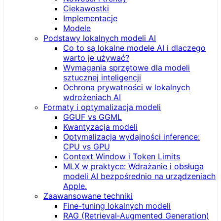
Ciekawostki
Implementacje
Modele
Podstawy lokalnych modeli AI
Co to są lokalne modele AI i dlaczego
warto je używać?
Wymagania sprzętowe dla modeli
sztucznej inteligencji
Ochrona prywatności w lokalnych
wdrożeniach AI
Formaty i optymalizacja modeli
GGUF vs GGML
Kwantyzacja modeli
Optymalizacja wydajności inference:
CPU vs GPU
Context Window i Token Limits
MLX w praktyce: Wdrażanie i obsługa
modeli AI bezpośrednio na urządzeniach
Apple.
Zaawansowane techniki
Fine-tuning lokalnych modeli
RAG (Retrieval‑Augmented Generation)