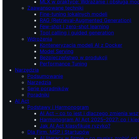
MLX w praktyce: Wdrażanie i obsługa mod
Zaawansowane techniki
Fine-tuning lokalnych modeli
RAG (Retrieval‑Augmented Generation)
Few-shot i zero-shot learning
Tool calling i guided generation
Wdrożenia
Konteneryzacja modeli AI z Docker
Model Serving
Bezpieczeństwo w produkcji
Performance Tuning
Narzędzia
Podsumowanie
Narzędzia
Serie poradników
Poradniki
AI Act
Podstawy i Harmonogram
AI Act – co to jest i dlaczego zmienia ws
Harmonogram AI Act 2025–2027: co i kie
Jak AI Act klasyfikuje ryzyko?
Dla Firm, MŚP i Startupów
AI literacy w firmie – co musisz zrobić o