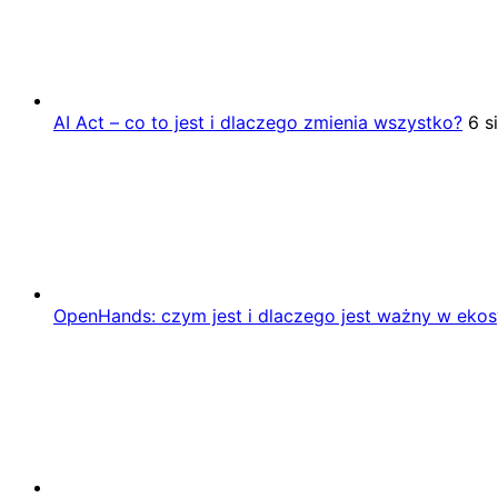
AI Act – co to jest i dlaczego zmienia wszystko?
6 s
OpenHands: czym jest i dlaczego jest ważny w eko