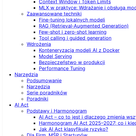
Context Window i Token Limits
MLX w praktyce: Wdrażanie i obsługa mod
Zaawansowane techniki
Fine-tuning lokalnych modeli
RAG (Retrieval‑Augmented Generation)
Few-shot i zero-shot learning
Tool calling i guided generation
Wdrożenia
Konteneryzacja modeli AI z Docker
Model Serving
Bezpieczeństwo w produkcji
Performance Tuning
Narzędzia
Podsumowanie
Narzędzia
Serie poradników
Poradniki
AI Act
Podstawy i Harmonogram
AI Act – co to jest i dlaczego zmienia ws
Harmonogram AI Act 2025–2027: co i kie
Jak AI Act klasyfikuje ryzyko?
Dla Firm, MŚP i Startupów