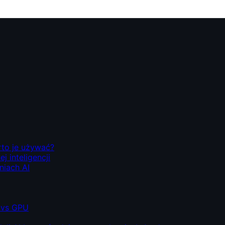
rto je używać?
 inteligencji
niach AI
 vs GPU