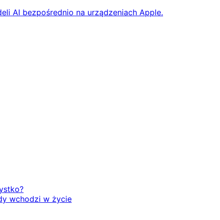
eli AI bezpośrednio na urządzeniach Apple.
zystko?
dy wchodzi w życie