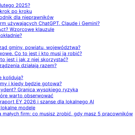
d lutego 2025?
 krok po kroku
odnik dla nieprawników
firm używających ChatGPT, Claude i Gemini?
Act? Wzorcowe klauzule
dokładnie?
rząd gminy, powiatu, województwa?
we. Co to jest i kto musi ją robić?
o jest i jak z niej skorzystać?
rządzenia działają razem?
e kolidują?
emy i kiedy będzie gotowa?
ecydent? Granica wysokiego ryzyka
 które warto obserwować
 raport EY 2026 i szanse dla lokalnego AI
i lokalne modele
la małych firm: co musisz zrobić, gdy masz 5 pracowników