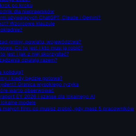
 krok po kroku
odnik dla nieprawników
firm używających ChatGPT, Claude i Gemini?
Act? Wzorcowe klauzule
dokładnie?
rząd gminy, powiatu, województwa?
we. Co to jest i kto musi ją robić?
o jest i jak z niej skorzystać?
rządzenia działają razem?
e kolidują?
emy i kiedy będzie gotowa?
ecydent? Granica wysokiego ryzyka
 które warto obserwować
 raport EY 2026 i szanse dla lokalnego AI
i lokalne modele
la małych firm: co musisz zrobić, gdy masz 5 pracowników