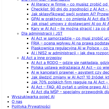
AI literacy w firmie – co musisz zrobić o
Checklist: 90 dni do zgodności z AI Act –
Jak sklasyfikować swój system AI? Przew
GPAI w praktyce – co zmienia AI Act dla 
Jak pisać umowy z dostawcami AI po AI 
Kary w AI Act – ile można stracić i za co 
Dla administracji i JST
AI Act w samorządzie – co musi zrobić u
FRIA – ocena wpływu AI na prawa podstawo
Piaskownica regulacyjna AI w Polsce – co t
AI i NIS2 w administracji – jak dwa rozpo
AI Act a inne przepisy
AI Act a RODO – gdzie się nakładają, gdzi
Polska ustawa wdrażająca AI Act – co wi
AI w kancelarii prawnej – asystent czy d
Jak śledzić zmiany w AI Act? 10 źródeł,
Jak 70% polskich firm reaguje na AI Act –
AI Act – FAQ: 40 pytań o unijne prawo AI 
AI Act dla MŚP – specjalny przewodnik d
Wyszukiwarka pojęć AI
O nas
Polityka Prywatności