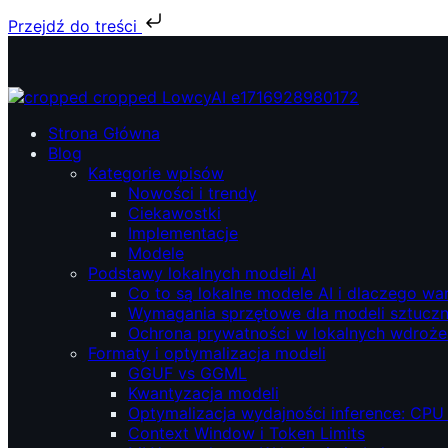
Przejdź do treści
Przejdź
do
treści
ŁowcyAI – Lokalne modele AI, prywatność i niezależność.
ŁowcyAI – Lokalne modele AI, prywatność i niezależność.
Strona Główna
Blog
Kategorie wpisów
Nowości i trendy
Ciekawostki
Implementacje
Modele
Podstawy lokalnych modeli AI
Co to są lokalne modele AI i dlaczego wa
Wymagania sprzętowe dla modeli sztucznej
Ochrona prywatności w lokalnych wdroże
Formaty i optymalizacja modeli
GGUF vs GGML
Kwantyzacja modeli
Optymalizacja wydajności inference: CPU
Context Window i Token Limits