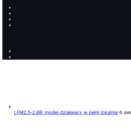
LFM2.5‑2.6B: model działający w pełni lokalnie
6 sie