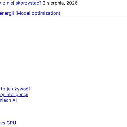
k z niej skorzystać?
2 sierpnia, 2026
energii (Model optimization)
rto je używać?
 inteligencji
niach AI
 vs GPU