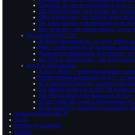
Checklist: 90 dni do zgodności z AI Act –
Jak sklasyfikować swój system AI? Przew
GPAI w praktyce – co zmienia AI Act dla 
Jak pisać umowy z dostawcami AI po AI 
Kary w AI Act – ile można stracić i za co 
Dla administracji i JST
AI Act w samorządzie – co musi zrobić u
FRIA – ocena wpływu AI na prawa podstawo
Piaskownica regulacyjna AI w Polsce – co t
AI i NIS2 w administracji – jak dwa rozpo
AI Act a inne przepisy
AI Act a RODO – gdzie się nakładają, gdzi
Polska ustawa wdrażająca AI Act – co wi
AI w kancelarii prawnej – asystent czy d
Jak śledzić zmiany w AI Act? 10 źródeł,
Jak 70% polskich firm reaguje na AI Act –
AI Act – FAQ: 40 pytań o unijne prawo AI 
AI Act dla MŚP – specjalny przewodnik d
Wyszukiwarka pojęć AI
O nas
Polityka Prywatności
Kontakt