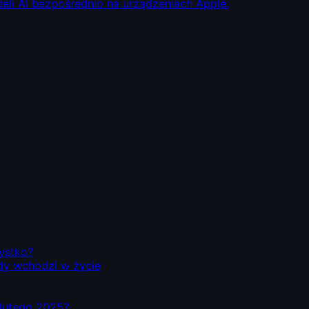
eli AI bezpośrednio na urządzeniach Apple.
zystko?
dy wchodzi w życie
d lutego 2025?