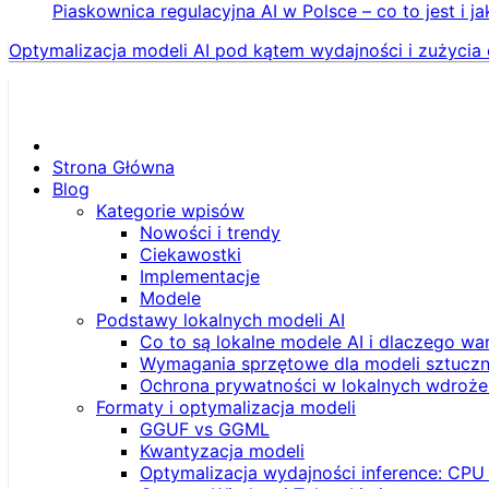
Piaskownica regulacyjna AI w Polsce – co to jest i ja
Optymalizacja modeli AI pod kątem wydajności i zużycia 
Strona Główna
Blog
Kategorie wpisów
Nowości i trendy
Ciekawostki
Implementacje
Modele
Podstawy lokalnych modeli AI
Co to są lokalne modele AI i dlaczego wa
Wymagania sprzętowe dla modeli sztucznej
Ochrona prywatności w lokalnych wdroże
Formaty i optymalizacja modeli
GGUF vs GGML
Kwantyzacja modeli
Optymalizacja wydajności inference: CPU