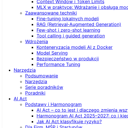
Context Window i Token Limits
MLX w praktyce: Wdrażanie i obsługa mod
Zaawansowane techniki
Fine-tuning lokalnych modeli
RAG (Retrieval‑Augmented Generation)
Few-shot i zero-shot learning
Tool calling i guided generation
Wdrożenia
Konteneryzacja modeli AI z Docker
Model Serving
Bezpieczeństwo w produkcji
Performance Tuning
Narzędzia
Podsumowanie
Narzędzia
Serie poradników
Poradniki
AI Act
Podstawy i Harmonogram
AI Act – co to jest i dlaczego zmienia ws
Harmonogram AI Act 2025–2027: co i kie
Jak AI Act klasyfikuje ryzyko?
Dla Firm, MŚP i Startupów