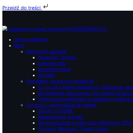
Przejdź do treści
Przejdź
do
treści
ŁowcyAI – Lokalne modele AI, prywatność i niezależność.
ŁowcyAI – Lokalne modele AI, prywatność i niezależność.
Strona Główna
Blog
Kategorie wpisów
Nowości i trendy
Ciekawostki
Implementacje
Modele
Podstawy lokalnych modeli AI
Co to są lokalne modele AI i dlaczego wa
Wymagania sprzętowe dla modeli sztucznej
Ochrona prywatności w lokalnych wdroże
Formaty i optymalizacja modeli
GGUF vs GGML
Kwantyzacja modeli
Optymalizacja wydajności inference: CPU
Context Window i Token Limits