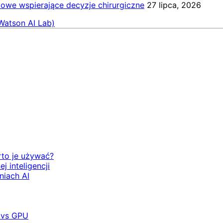
kowe wspierające decyzje chirurgiczne
27 lipca, 2026
Watson AI Lab)
rto je używać?
 inteligencji
niach AI
 vs GPU