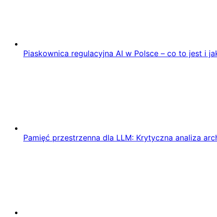
Piaskownica regulacyjna AI w Polsce – co to jest i ja
Pamięć przestrzenna dla LLM: Krytyczna analiza ar