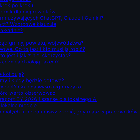
 krok po kroku
odnik dla nieprawników
firm używających ChatGPT, Claude i Gemini?
Act? Wzorcowe klauzule
dokładnie?
rząd gminy, powiatu, województwa?
we. Co to jest i kto musi ją robić?
o jest i jak z niej skorzystać?
rządzenia działają razem?
e kolidują?
emy i kiedy będzie gotowa?
ecydent? Granica wysokiego ryzyka
 które warto obserwować
 raport EY 2026 i szanse dla lokalnego AI
i lokalne modele
la małych firm: co musisz zrobić, gdy masz 5 pracowników