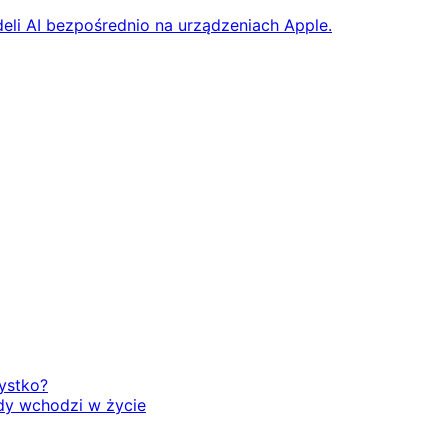
eli AI bezpośrednio na urządzeniach Apple.
zystko?
dy wchodzi w życie