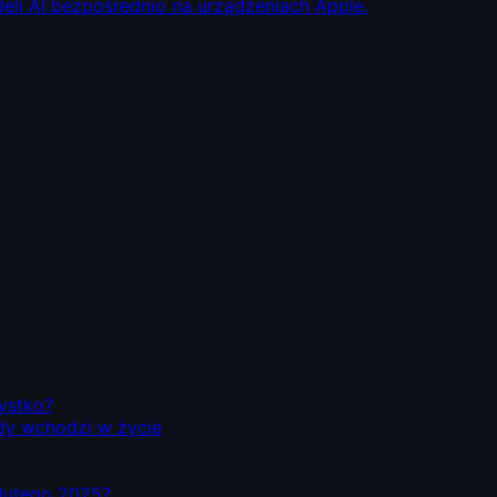
eli AI bezpośrednio na urządzeniach Apple.
zystko?
dy wchodzi w życie
d lutego 2025?