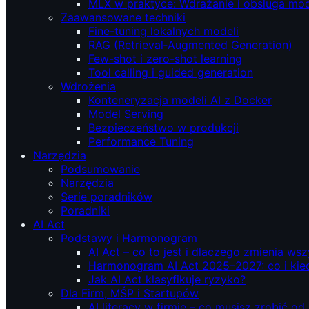
MLX w praktyce: Wdrażanie i obsługa mod
Zaawansowane techniki
Fine-tuning lokalnych modeli
RAG (Retrieval‑Augmented Generation)
Few-shot i zero-shot learning
Tool calling i guided generation
Wdrożenia
Konteneryzacja modeli AI z Docker
Model Serving
Bezpieczeństwo w produkcji
Performance Tuning
Narzędzia
Podsumowanie
Narzędzia
Serie poradników
Poradniki
AI Act
Podstawy i Harmonogram
AI Act – co to jest i dlaczego zmienia ws
Harmonogram AI Act 2025–2027: co i kie
Jak AI Act klasyfikuje ryzyko?
Dla Firm, MŚP i Startupów
AI literacy w firmie – co musisz zrobić o