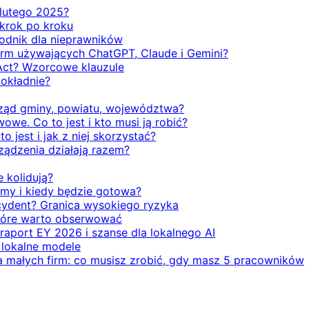
d lutego 2025?
 krok po kroku
odnik dla nieprawników
firm używających ChatGPT, Claude i Gemini?
Act? Wzorcowe klauzule
dokładnie?
rząd gminy, powiatu, województwa?
we. Co to jest i kto musi ją robić?
o jest i jak z niej skorzystać?
rządzenia działają razem?
e kolidują?
emy i kiedy będzie gotowa?
ecydent? Granica wysokiego ryzyka
 które warto obserwować
 raport EY 2026 i szanse dla lokalnego AI
i lokalne modele
la małych firm: co musisz zrobić, gdy masz 5 pracowników