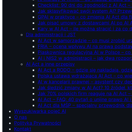
Checklist: 90 dni do zgodności z AI Act –
Jak sklasyfikować swój system AI? Przew
GPAI w praktyce – co zmienia AI Act dla 
Jak pisać umowy z dostawcami AI po AI 
Kary w AI Act – ile można stracić i za co 
Dla administracji i JST
AI Act w samorządzie – co musi zrobić u
FRIA – ocena wpływu AI na prawa podstawo
Piaskownica regulacyjna AI w Polsce – co t
AI i NIS2 w administracji – jak dwa rozpo
AI Act a inne przepisy
AI Act a RODO – gdzie się nakładają, gdzi
Polska ustawa wdrażająca AI Act – co wi
AI w kancelarii prawnej – asystent czy d
Jak śledzić zmiany w AI Act? 10 źródeł,
Jak 70% polskich firm reaguje na AI Act –
AI Act – FAQ: 40 pytań o unijne prawo AI 
AI Act dla MŚP – specjalny przewodnik d
Wyszukiwarka pojęć AI
O nas
Polityka Prywatności
Kontakt