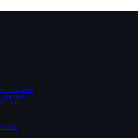
rto je używać?
 inteligencji
niach AI
 vs GPU