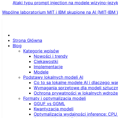
Ataki typu prompt injection na modele wizyjno-języ
Wspólne laboratorium MIT i IBM skupione na AI (MIT-IBM 
Strona Główna
Blog
Kategorie wpisów
Nowości i trendy
Ciekawostki
Implementacje
Modele
Podstawy lokalnych modeli AI
Co to są lokalne modele AI i dlaczego wa
Wymagania sprzętowe dla modeli sztucznej
Ochrona prywatności w lokalnych wdroże
Formaty i optymalizacja modeli
GGUF vs GGML
Kwantyzacja modeli
Optymalizacja wydajności inference: CPU