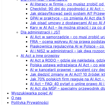
AI literacy w firmie – co musisz zrobić o
Checklist: 90 dni do zgodności z AI Act –
Jak sklasyfikować swój system AI? Przew
GPAI w praktyce – co zmienia AI Act dla 
Jak pisać umowy z dostawcami AI po AI 
Kary w AI Act – ile można stracić i za co 
Dla administracji i JST
AI Act w samorządzie – co musi zrobić u
FRIA – ocena wpływu AI na prawa podstawo
Piaskownica regulacyjna AI w Polsce – co t
AI i NIS2 w administracji – jak dwa rozpo
AI Act a inne przepisy
AI Act a RODO – gdzie się nakładają, gdzi
Polska ustawa wdrażająca AI Act – co wi
AI w kancelarii prawnej – asystent czy d
Jak śledzić zmiany w AI Act? 10 źródeł,
Jak 70% polskich firm reaguje na AI Act –
AI Act – FAQ: 40 pytań o unijne prawo AI 
AI Act dla MŚP – specjalny przewodnik d
Wyszukiwarka pojęć AI
O nas
Polityka Prywatności