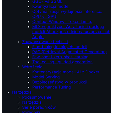
GGUF vs GGML
Kwantyzacja modeli
Optymalizacja wydajności inference:
CPU vs GPU
Context Window i Token Limits
MLX w praktyce: Wdrażanie i obsługa
modeli AI bezpośrednio na urządzeniach
Apple.
Zaawansowane techniki
Fine-tuning lokalnych modeli
RAG (Retrieval‑Augmented Generation)
Few-shot i zero-shot learning
Tool calling i guided generation
Wdrożenia
Konteneryzacja modeli AI z Docker
Model Serving
Bezpieczeństwo w produkcji
Performance Tuning
Narzędzia
Podsumowanie
Narzędzia
Serie poradników
Poradniki