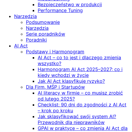
Bezpieczeństwo w produkcji
Performance Tuning
Narzędzia
Podsumowanie
Narzędzia
Serie poradników
Poradniki
AI Act
Podstawy i Harmonogram
AI Act – co to jest i dlaczego zmienia
wszystko?
Harmonogram AI Act 2025–2027: co i
kiedy wchodzi w życie
Jak AI Act klasyfikuje ryzyko?
Dla Firm, MŚP i Startupów
AI literacy w firmie – co musisz zrobić
od lutego 2025?
Checklist: 90 dni do zgodności z AI Act
– krok po kroku
Jak sklasyfikować swój system AI?
Przewodnik dla nieprawników
GPAI w praktyce – co zmienia AI Act dla