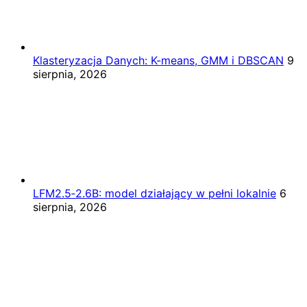
Klasteryzacja Danych: K-means, GMM i DBSCAN
9
sierpnia, 2026
LFM2.5‑2.6B: model działający w pełni lokalnie
6
sierpnia, 2026