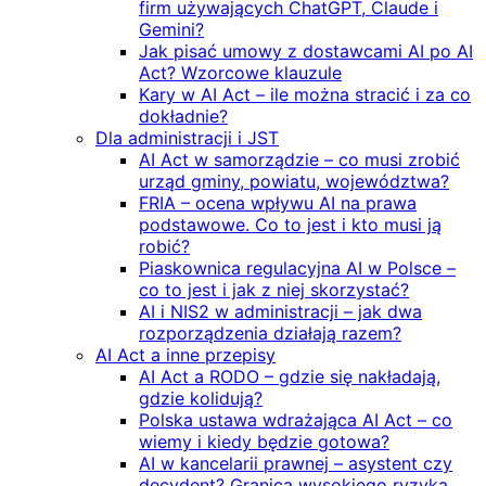
firm używających ChatGPT, Claude i
Gemini?
Jak pisać umowy z dostawcami AI po AI
Act? Wzorcowe klauzule
Kary w AI Act – ile można stracić i za co
dokładnie?
Dla administracji i JST
AI Act w samorządzie – co musi zrobić
urząd gminy, powiatu, województwa?
FRIA – ocena wpływu AI na prawa
podstawowe. Co to jest i kto musi ją
robić?
Piaskownica regulacyjna AI w Polsce –
co to jest i jak z niej skorzystać?
AI i NIS2 w administracji – jak dwa
rozporządzenia działają razem?
AI Act a inne przepisy
AI Act a RODO – gdzie się nakładają,
gdzie kolidują?
Polska ustawa wdrażająca AI Act – co
wiemy i kiedy będzie gotowa?
AI w kancelarii prawnej – asystent czy
decydent? Granica wysokiego ryzyka