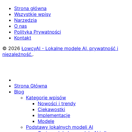
Strona główna
Wszystkie wpisy
Narzędzia
O nas
Polityka Prywatności
Kontakt
© 2026
ŁowcyAI - Lokalne modele AI, prywatność i
niezależność.
.
Strona Główna
Blog
Kategorie wpisów
Nowości i trendy
Ciekawostki
Implementacje
Modele
Podstawy lokalnych modeli AI