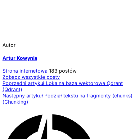
Autor
Artur Kowynia
Strona internetowa
183 postów
Zobacz wszystkie posty
Nawigacja
Poprzedni artykuł
Lokalna baza wektorowa Qdrant
(Qdrant)
wpisu
Następny artykuł
Podział tekstu na fragmenty (chunks)
(Chunking)