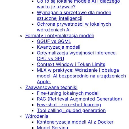
Co to są lokalne modele AI i dlaczego
warto je używać?
Wymagania sprzętowe dla modeli
sztucznej inteligencji
Ochrona prywatności w lokalnych
wdrożeniach AI
Formaty i optymalizacja modeli
GGUF vs GGML
Kwantyzacja modeli
Optymalizacja wydajności inference:
CPU vs GPU
Context Window i Token Limits
MLX w praktyce: Wdrażanie i obsługa
modeli AI bezpośrednio na urządzeniach
Apple.
Zaawansowane techniki
Fine-tuning lokalnych modeli
RAG (Retrieval‑Augmented Generation)
Few-shot i zero-shot learning
Tool calling i guided generation
Wdrożenia
Konteneryzacja modeli AI z Docker
Model Serving