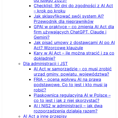
od lutego 2025?
Checklist: 90 dni do zgodności z AI Act
– krok po kroku
Jak sklasyfikować swój system AI?
Przewodnik dla nieprawników
GPAI w praktyce – co zmienia AI Act dla
firm używających ChatGPT, Claude i
Gemini?
Jak pisać umowy z dostawcami AI po AI
Act? Wzorcowe klauzule
Kary w AI Act – ile można stracić i za co
dokładnie?
Dla administracji i JST
AI Act w samorządzie – co musi zrobić
urząd gminy, powiatu, województwa?
FRIA – ocena wpływu AI na prawa
podstawowe. Co to jest i kto musi ją
robić?
Piaskownica regulacyjna AI w Polsce –
co to jest i jak z niej skorzystać?
AI i NIS2 w administracji – jak dwa
rozporządzenia działają razem?
AI Act a inne przepisy