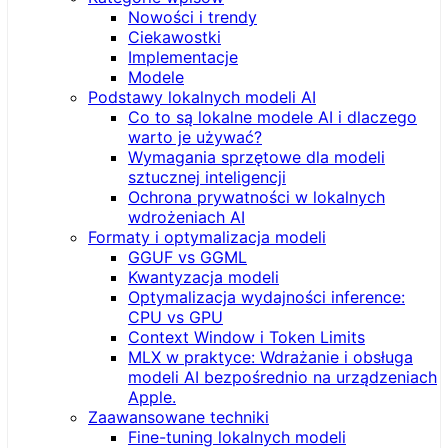
Nowości i trendy
Ciekawostki
Implementacje
Modele
Podstawy lokalnych modeli AI
Co to są lokalne modele AI i dlaczego
warto je używać?
Wymagania sprzętowe dla modeli
sztucznej inteligencji
Ochrona prywatności w lokalnych
wdrożeniach AI
Formaty i optymalizacja modeli
GGUF vs GGML
Kwantyzacja modeli
Optymalizacja wydajności inference:
CPU vs GPU
Context Window i Token Limits
MLX w praktyce: Wdrażanie i obsługa
modeli AI bezpośrednio na urządzeniach
Apple.
Zaawansowane techniki
Fine-tuning lokalnych modeli