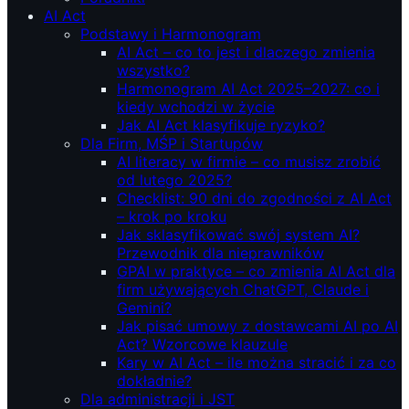
AI Act
Podstawy i Harmonogram
AI Act – co to jest i dlaczego zmienia
wszystko?
Harmonogram AI Act 2025–2027: co i
kiedy wchodzi w życie
Jak AI Act klasyfikuje ryzyko?
Dla Firm, MŚP i Startupów
AI literacy w firmie – co musisz zrobić
od lutego 2025?
Checklist: 90 dni do zgodności z AI Act
– krok po kroku
Jak sklasyfikować swój system AI?
Przewodnik dla nieprawników
GPAI w praktyce – co zmienia AI Act dla
firm używających ChatGPT, Claude i
Gemini?
Jak pisać umowy z dostawcami AI po AI
Act? Wzorcowe klauzule
Kary w AI Act – ile można stracić i za co
dokładnie?
Dla administracji i JST