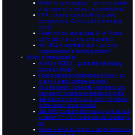
AI Act w samorządzie – co musi zrobić
urząd gminy, powiatu, województwa?
FRIA – ocena wpływu AI na prawa
podstawowe. Co to jest i kto musi ją
robić?
Piaskownica regulacyjna AI w Polsce –
co to jest i jak z niej skorzystać?
AI i NIS2 w administracji – jak dwa
rozporządzenia działają razem?
AI Act a inne przepisy
AI Act a RODO – gdzie się nakładają,
gdzie kolidują?
Polska ustawa wdrażająca AI Act – co
wiemy i kiedy będzie gotowa?
AI w kancelarii prawnej – asystent czy
decydent? Granica wysokiego ryzyka
Jak śledzić zmiany w AI Act? 10 źródeł,
które warto obserwować
Jak 70% polskich firm reaguje na AI Act
– raport EY 2026 i szanse dla lokalnego
AI
AI Act – FAQ: 40 pytań o unijne prawo AI