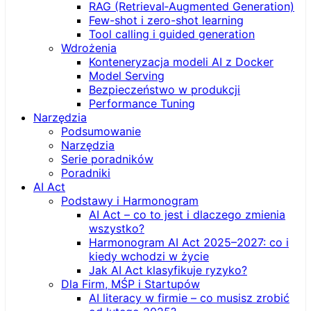
RAG (Retrieval‑Augmented Generation)
Few-shot i zero-shot learning
Tool calling i guided generation
Wdrożenia
Konteneryzacja modeli AI z Docker
Model Serving
Bezpieczeństwo w produkcji
Performance Tuning
Narzędzia
Podsumowanie
Narzędzia
Serie poradników
Poradniki
AI Act
Podstawy i Harmonogram
AI Act – co to jest i dlaczego zmienia
wszystko?
Harmonogram AI Act 2025–2027: co i
kiedy wchodzi w życie
Jak AI Act klasyfikuje ryzyko?
Dla Firm, MŚP i Startupów
AI literacy w firmie – co musisz zrobić